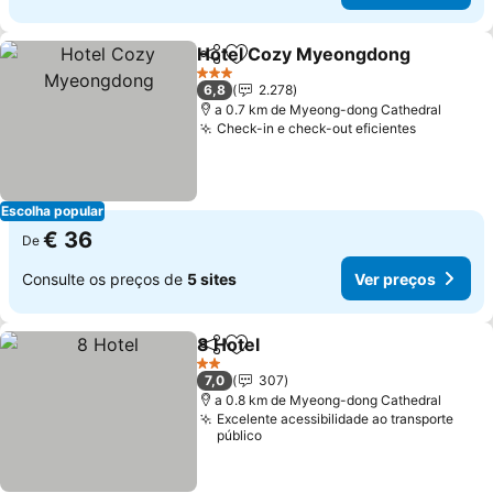
Hotel Cozy Myeongdong
Partilhar
Adicionar aos favoritos
3 Estrelas
6,8
2.278
a 0.7 km de Myeong-dong Cathedral
Check-in e check-out eficientes
Escolha popular
€ 36
De
Consulte os preços de
5 sites
Ver preços
8 Hotel
Partilhar
Adicionar aos favoritos
2 Estrelas
7,0
307
a 0.8 km de Myeong-dong Cathedral
Excelente acessibilidade ao transporte
público