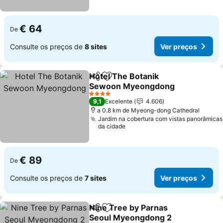
€ 64
De
Consulte os preços de
8 sites
Ver preços
Hotel The Botanik
Partilhar
Adicionar aos favoritos
Sewoon Myeongdong
4 Estrelas
9,1
Excelente
4.606
a 0.8 km de Myeong-dong Cathedral
Jardim na cobertura com vistas panorâmicas
da cidade
€ 89
De
Consulte os preços de
7 sites
Ver preços
Nine Tree by Parnas
Partilhar
Adicionar aos favoritos
Seoul Myeongdong 2