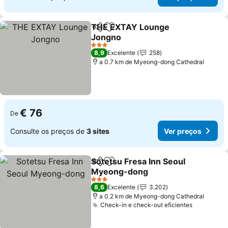
THE EXTAY Lounge
Partilhar
Adicionar aos favoritos
Jongno
3 Estrelas
8,9
Excelente
258
a 0.7 km de Myeong-dong Cathedral
€ 76
De
Consulte os preços de
3 sites
Ver preços
Sotetsu Fresa Inn Seoul
Partilhar
Adicionar aos favoritos
Myeong-dong
3 Estrelas
8,6
Excelente
3.202
a 0.2 km de Myeong-dong Cathedral
Check-in e check-out eficientes