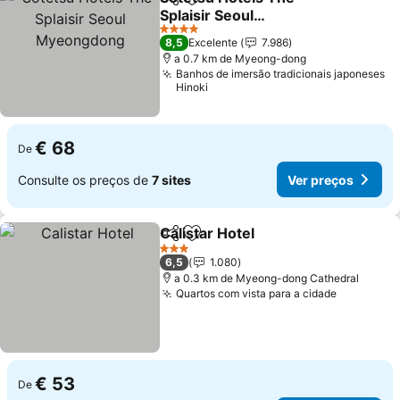
Partilhar
Adicionar aos favoritos
Splaisir Seoul
Myeongdong
4 Estrelas
8,5
Excelente
7.986
a 0.7 km de Myeong-dong
Banhos de imersão tradicionais japoneses
Hinoki
€ 68
De
Consulte os preços de
7 sites
Ver preços
Calistar Hotel
Partilhar
Adicionar aos favoritos
3 Estrelas
6,5
1.080
a 0.3 km de Myeong-dong Cathedral
Quartos com vista para a cidade
€ 53
De