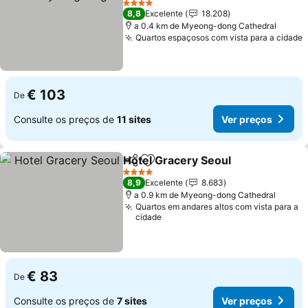
4 Estrelas
8,8
Excelente
18.208
a 0.4 km de Myeong-dong Cathedral
Quartos espaçosos com vista para a cidade
€ 103
De
Consulte os preços de
11 sites
Ver preços
Hotel Gracery Seoul
Partilhar
Adicionar aos favoritos
4 Estrelas
8,9
Excelente
8.683
a 0.9 km de Myeong-dong Cathedral
Quartos em andares altos com vista para a
cidade
€ 83
De
Consulte os preços de
7 sites
Ver preços