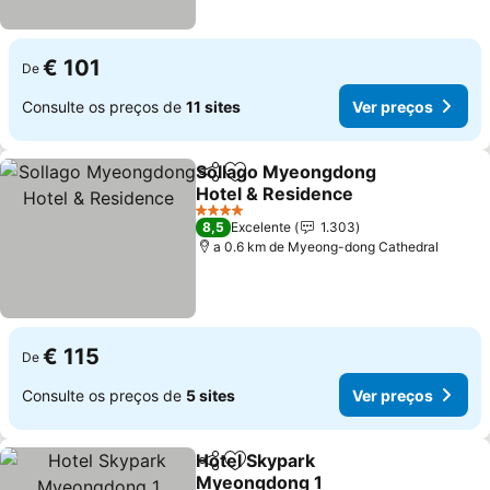
€ 101
De
Consulte os preços de
11 sites
Ver preços
Sollago Myeongdong
Partilhar
Adicionar aos favoritos
Hotel & Residence
4 Estrelas
8,5
Excelente
1.303
a 0.6 km de Myeong-dong Cathedral
€ 115
De
Consulte os preços de
5 sites
Ver preços
Hotel Skypark
Partilhar
Adicionar aos favoritos
Myeongdong 1