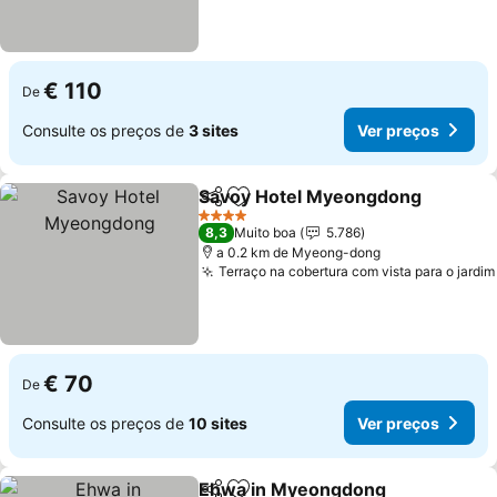
€ 110
De
Consulte os preços de
3 sites
Ver preços
Savoy Hotel Myeongdong
Partilhar
Adicionar aos favoritos
4 Estrelas
8,3
Muito boa
5.786
a 0.2 km de Myeong-dong
Terraço na cobertura com vista para o jardim
€ 70
De
Consulte os preços de
10 sites
Ver preços
Ehwa in Myeongdong