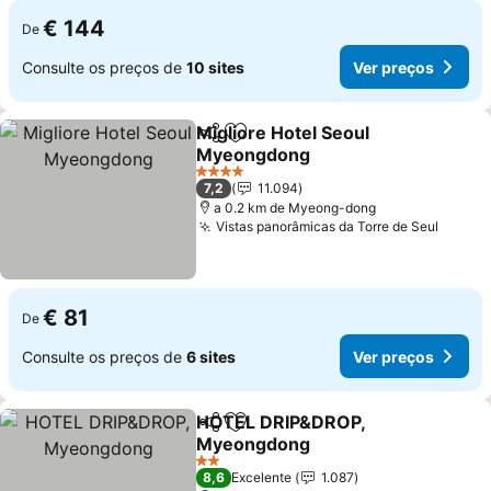
€ 144
De
Consulte os preços de
10 sites
Ver preços
Migliore Hotel Seoul
Partilhar
Adicionar aos favoritos
Myeongdong
4 Estrelas
7,2
11.094
a 0.2 km de Myeong-dong
Vistas panorâmicas da Torre de Seul
€ 81
De
Consulte os preços de
6 sites
Ver preços
HOTEL DRIP&DROP,
Partilhar
Adicionar aos favoritos
Myeongdong
2 Estrelas
8,6
Excelente
1.087