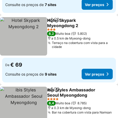
Consulte os preços de
7 sites
Ver preços
Hotel Skypark
Partilhar
Adicionar aos favoritos
Myeongdong 2
3 Estrelas
8,2
Muito boa
5.802
a 0.5 km de Myeong-dong
Terraço na cobertura com vista para a
cidade
€ 69
De
Consulte os preços de
9 sites
Ver preços
ibis Styles Ambassador
Partilhar
Adicionar aos favoritos
Seoul Myeongdong
4 Estrelas
8,4
Muito boa
8.785
a 0.3 km de Myeong-dong
Bar na cobertura com vista para Namsan