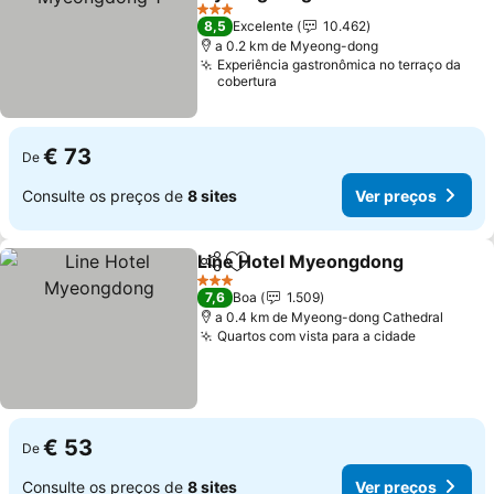
3 Estrelas
8,5
Excelente
10.462
a 0.2 km de Myeong-dong
Experiência gastronômica no terraço da
cobertura
€ 73
De
Consulte os preços de
8 sites
Ver preços
Line Hotel Myeongdong
Partilhar
Adicionar aos favoritos
3 Estrelas
7,6
Boa
1.509
a 0.4 km de Myeong-dong Cathedral
Quartos com vista para a cidade
€ 53
De
Consulte os preços de
8 sites
Ver preços