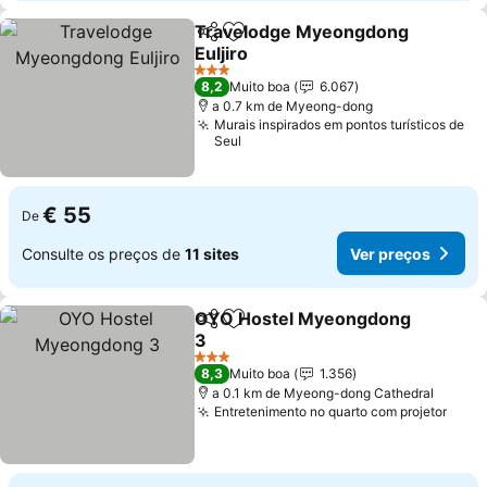
Travelodge Myeongdong
Partilhar
Adicionar aos favoritos
Euljiro
3 Estrelas
8,2
Muito boa
6.067
a 0.7 km de Myeong-dong
Murais inspirados em pontos turísticos de
Seul
€ 55
De
Consulte os preços de
11 sites
Ver preços
OYO Hostel Myeongdong
Partilhar
Adicionar aos favoritos
3
3 Estrelas
8,3
Muito boa
1.356
a 0.1 km de Myeong-dong Cathedral
Entretenimento no quarto com projetor