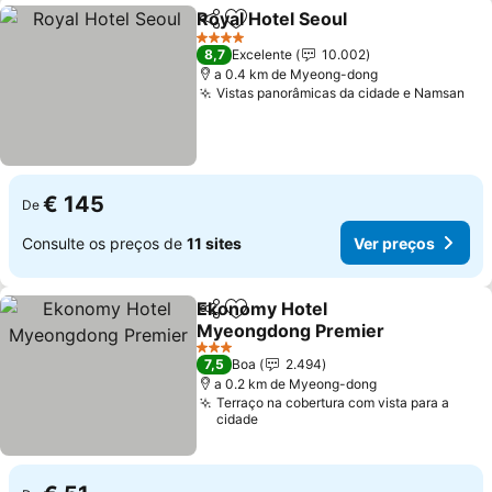
Royal Hotel Seoul
Partilhar
Adicionar aos favoritos
4 Estrelas
8,7
Excelente
10.002
a 0.4 km de Myeong-dong
Vistas panorâmicas da cidade e Namsan
€ 145
De
Consulte os preços de
11 sites
Ver preços
Ekonomy Hotel
Partilhar
Adicionar aos favoritos
Myeongdong Premier
3 Estrelas
7,5
Boa
2.494
a 0.2 km de Myeong-dong
Terraço na cobertura com vista para a
cidade