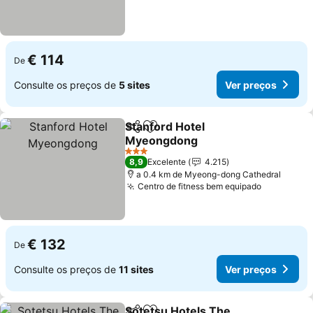
€ 114
De
Consulte os preços de
5 sites
Ver preços
Stanford Hotel
Partilhar
Adicionar aos favoritos
Myeongdong
3 Estrelas
8,9
Excelente
4.215
a 0.4 km de Myeong-dong Cathedral
Centro de fitness bem equipado
€ 132
De
Consulte os preços de
11 sites
Ver preços
Sotetsu Hotels The