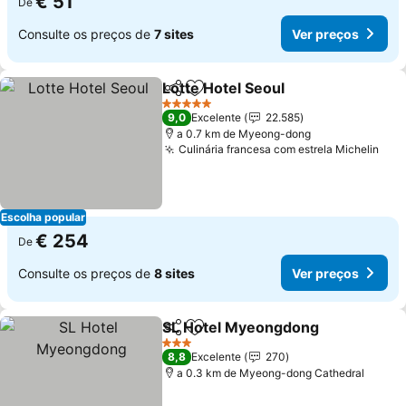
€ 51
De
Consulte os preços de
7 sites
Ver preços
Lotte Hotel Seoul
Partilhar
Adicionar aos favoritos
5 Estrelas
9,0
Excelente
22.585
a 0.7 km de Myeong-dong
Culinária francesa com estrela Michelin
Escolha popular
€ 254
De
Consulte os preços de
8 sites
Ver preços
SL Hotel Myeongdong
Partilhar
Adicionar aos favoritos
3 Estrelas
8,8
Excelente
270
a 0.3 km de Myeong-dong Cathedral