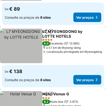
€ 89
De
Consulte os preços de
8 sites
Ver preços
L7 MYEONGDONG by
Partilhar
Adicionar aos favoritos
LOTTE HOTELS
4 Estrelas
9,0
Excelente
10.993
a 0.1 km de Myeong-dong
Localização privilegiada em Myeongdong
€ 138
De
Consulte os preços de
8 sites
Ver preços
Hotel Venue G
Partilhar
Adicionar aos favoritos
3 Estrelas
8,2
Muito boa
3.972
a 1.0 km de Myeong-dong