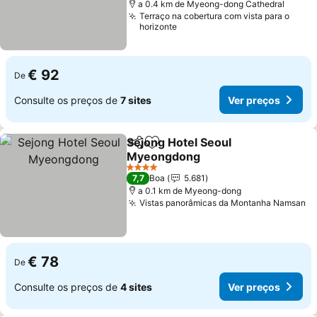
a 0.4 km de Myeong-dong Cathedral
Terraço na cobertura com vista para o
horizonte
€ 92
De
Consulte os preços de
7 sites
Ver preços
Sejong Hotel Seoul
Partilhar
Adicionar aos favoritos
Myeongdong
4 Estrelas
7,7
Boa
5.681
a 0.1 km de Myeong-dong
Vistas panorâmicas da Montanha Namsan
€ 78
De
Consulte os preços de
4 sites
Ver preços