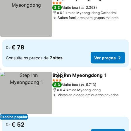
Partilhar
Adicionar aos favoritos
3 Estrelas
8,3
Muito boa
2.363
a 0.1 km de Myeong-dong Cathedral
Suítes familiares para grupos maiores
€ 78
De
Consulte os preços de
7 sites
Ver preços
Step Inn Myeongdong 1
Partilhar
Adicionar aos favoritos
3 Estrelas
8,3
Muito boa
5.713
a 0.4 km de Myeong-dong
Vistas da cidade em quartos privados
Escolha popular
€ 52
De