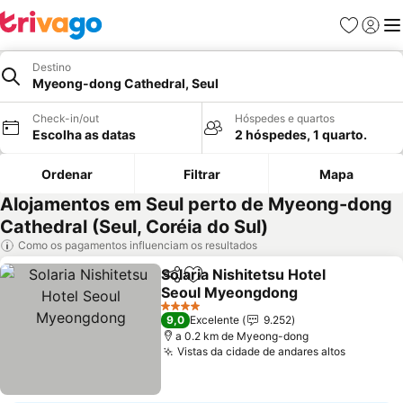
Favoritos
Iniciar
Me
Destino
Myeong-dong Cathedral, Seul
Check-in/out
Hóspedes e quartos
Escolha as datas
2 hóspedes, 1 quarto.
Ordenar
Filtrar
Mapa
Alojamentos em Seul perto de Myeong-dong
Cathedral (Seul, Coréia do Sul)
Como os pagamentos influenciam os resultados
Solaria Nishitetsu Hotel
Partilhar
Adicionar aos favoritos
Seoul Myeongdong
4 Estrelas
9,0
Excelente
9.252
a 0.2 km de Myeong-dong
Vistas da cidade de andares altos