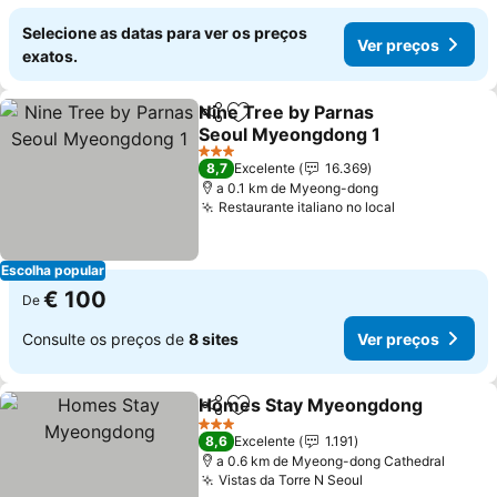
Selecione as datas para ver os preços
Ver preços
exatos.
Nine Tree by Parnas
Partilhar
Adicionar aos favoritos
Seoul Myeongdong 1
3 Estrelas
8,7
Excelente
16.369
a 0.1 km de Myeong-dong
Restaurante italiano no local
Escolha popular
€ 100
De
Consulte os preços de
8 sites
Ver preços
Homes Stay Myeongdong
Partilhar
Adicionar aos favoritos
3 Estrelas
8,6
Excelente
1.191
a 0.6 km de Myeong-dong Cathedral
Vistas da Torre N Seoul