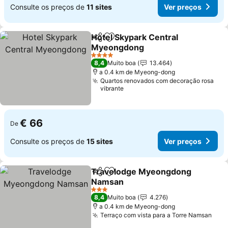
Consulte os preços de
11 sites
Ver preços
Hotel Skypark Central
Partilhar
Adicionar aos favoritos
Myeongdong
4 Estrelas
8,4
Muito boa
13.464
a 0.4 km de Myeong-dong
Quartos renovados com decoração rosa
vibrante
€ 66
De
Consulte os preços de
15 sites
Ver preços
Travelodge Myeongdong
Partilhar
Adicionar aos favoritos
Namsan
3 Estrelas
8,4
Muito boa
4.276
a 0.4 km de Myeong-dong
Terraço com vista para a Torre Namsan