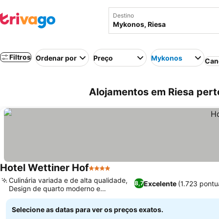
Destino
Filtros
Ordenar por
Preço
Mykonos
Can
Alojamentos em Riesa pert
Hotel Wettiner Hof
4 Estrelas
Ver preços
Culinária variada e de alta qualidade,
Excelente
(1.723 pontu
8,7
Design de quarto moderno e
Ver preços
aconchegante
Selecione as datas para ver os preços exatos.