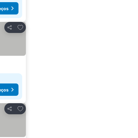
eços
Adicionar aos favoritos
Partilhar
eços
Adicionar aos favoritos
Partilhar