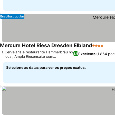
Escolha popular
Mercure Hotel Riesa Dresden Elbland
4 Estrelas
Ver p
Cervejaria e restaurante Hammerbräu no
Excelente
(1.864 pon
8,5
local, Ampla Riesensuite com
Ver preços
hidromassagem
Selecione as datas para ver os preços exatos.