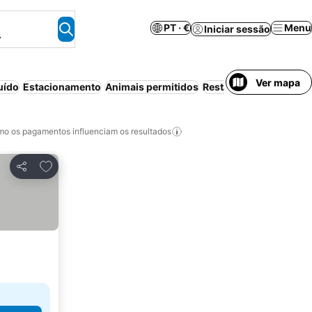
PT · €
Menu
Iniciar sessão
.
Ver mapa
uído
Estacionamento
Animais permitidos
Restaurante
Sauna
Wi
o os pagamentos influenciam os resultados
Adicionar aos favoritos
Partilhar