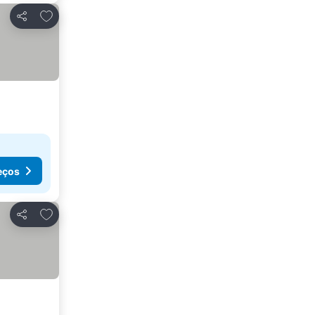
Adicionar aos favoritos
Partilhar
eços
Adicionar aos favoritos
Partilhar