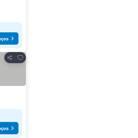
eços
Adicionar aos favoritos
Partilhar
eços