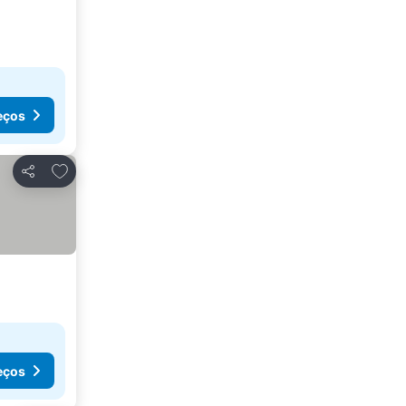
eços
Adicionar aos favoritos
Partilhar
eços