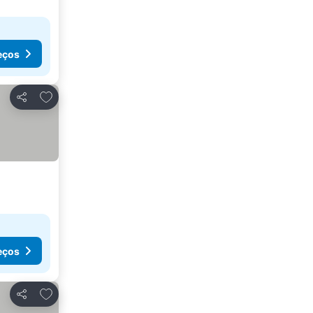
eços
Adicionar aos favoritos
Partilhar
eços
Adicionar aos favoritos
Partilhar