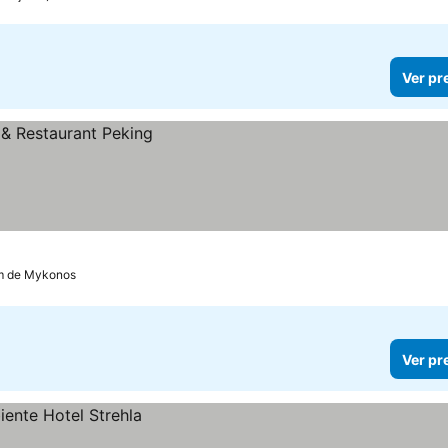
Ver pr
km de Mykonos
Ver pr