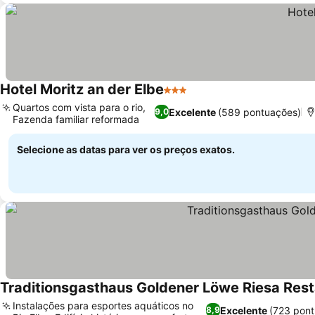
Hotel Moritz an der Elbe
3 Estrelas
Ver preços
Quartos com vista para o rio,
Excelente
(589 pontuações)
9,0
Fazenda familiar reformada
Ver preços
Selecione as datas para ver os preços exatos.
Traditionsgasthaus Goldener Löwe Riesa Rest
Instalações para esportes aquáticos no
Excelente
(723 pon
8,9