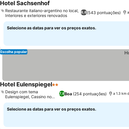
Hotel Sachsenhof
Ver preços
Restaurante italiano-argentino no local,
(543 pontuações)
6,6
Interiores e exteriores renovados
Ver preços
Selecione as datas para ver os preços exatos.
Escolha popular
Hotel Eulenspiegel
2 Estrelas
Ver preços
Design com tema
Boa
(254 pontuações)
7,8
a 1.3 km
Eulenspiegel, Cassino no
Ver preços
local
Selecione as datas para ver os preços exatos.