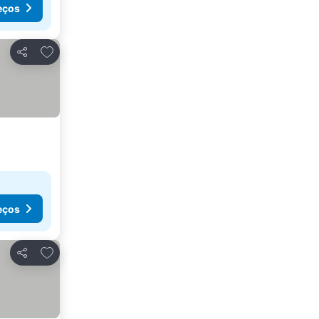
eços
Adicionar aos favoritos
Partilhar
eços
Adicionar aos favoritos
Partilhar