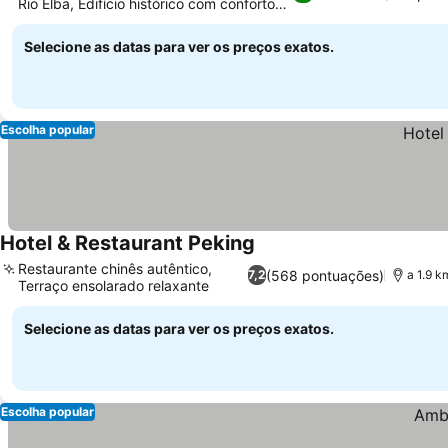
Rio Elba, Edifício histórico com conforto
Ver preços
moderno
Selecione as datas para ver os preços exatos.
Escolha popular
Hotel & Restaurant Peking
Ver preços
Restaurante chinês autêntico,
(568 pontuações)
7,2
a 1.9 
Terraço ensolarado relaxante
Ver preços
Selecione as datas para ver os preços exatos.
Escolha popular