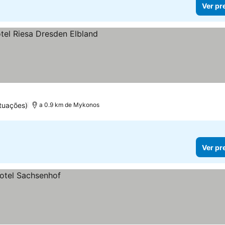
Ver pr
reços
tuações)
a 0.9 km de Mykonos
Ver pr