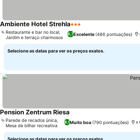
Ambiente Hotel Strehla
3 Estrelas
Ver preços
Restaurante e bar no local,
Excelente
(486 pontuações)
8,7
Jardim e terraço charmosos
Ver preços
Selecione as datas para ver os preços exatos.
Pension Zentrum Riesa
Ver preços
Parede de recados única,
Muito boa
(790 pontuações)
8,1
a 
Mesa de bilhar recreativa
Ver preços
Selecione as datas para ver os preços exatos.