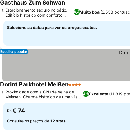
Gasthaus Zum Schwan
Ver preços
Estacionamento seguro no pátio,
Muito boa
(2.533 pontuaç
8,3
Edifício histórico com conforto
Ver preços
moderno
Selecione as datas para ver os preços exatos.
Escolha popular
Dorint Parkhotel Meißen
4 Estrelas
Ver preços
Proximidade com a Cidade Velha de
Excelente
(11.819 po
8,6
Meissen, Charme histórico de uma vila
Ver preços
Art Nouveau
€ 74
De
Consulte os preços de
12 sites