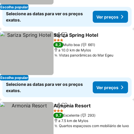
Escolha popular
Selecione as datas para ver os preços
Ver preços
exatos.
Sariza Spring Hotel
Partilhar
Adicionar aos favoritos
3 Estrelas
8,2
Muito boa
661
a 10.0 km de Mylos
Vistas panorâmicas do Mar Egeu
Escolha popular
Selecione as datas para ver os preços
Ver preços
exatos.
Armonia Resort
Partilhar
Adicionar aos favoritos
3 Estrelas
9,7
Excelente
293
a 7.5 km de Mylos
Quartos espaçosos com mobiliário de luxo