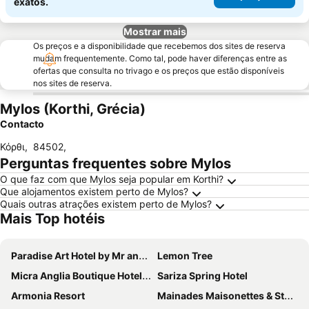
exatos.
Mostrar mais
Os preços e a disponibilidade que recebemos dos sites de reserva
mudam frequentemente. Como tal, pode haver diferenças entre as
ofertas que consulta no trivago e os preços que estão disponíveis
nos sites de reserva.
Mylos (Korthi, Grécia)
Contacto
Κόρθι
,
84502
,
Perguntas frequentes sobre Mylos
O que faz com que Mylos seja popular em Korthi?
Que alojamentos existem perto de Mylos?
Quais outras atrações existem perto de Mylos?
Mais Top hotéis
Paradise Art Hotel by Mr and Mrs White
Lemon Tree
Micra Anglia Boutique Hotel & Spa
Sariza Spring Hotel
Armonia Resort
Mainades Maisonettes & Studios