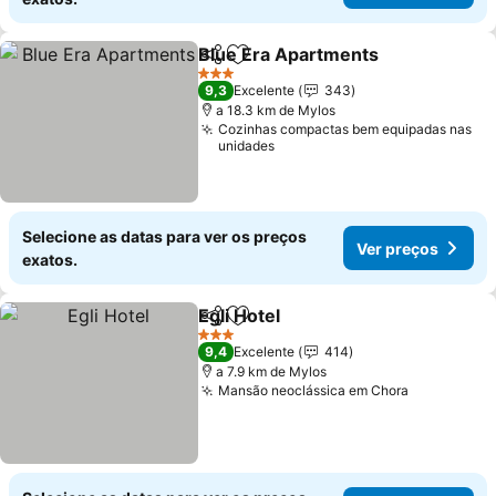
Blue Era Apartments
Partilhar
Adicionar aos favoritos
3 Estrelas
9,3
Excelente
343
a 18.3 km de Mylos
Cozinhas compactas bem equipadas nas
unidades
Selecione as datas para ver os preços
Ver preços
exatos.
Egli Hotel
Partilhar
Adicionar aos favoritos
3 Estrelas
9,4
Excelente
414
a 7.9 km de Mylos
Mansão neoclássica em Chora