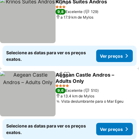
Krinos Suites Andros
Partilhar
Adicionar aos favoritos
3 Estrelas
9,8
Excelente
129
a 17.9 km de Mylos
Selecione as datas para ver os preços
Ver preços
exatos.
Aegean Castle Andros –
Partilhar
Adicionar aos favoritos
Adults Only
4 Estrelas
9,6
Excelente
510
a 13.4 km de Mylos
Vista deslumbrante para o Mar Egeu
Selecione as datas para ver os preços
Ver preços
exatos.