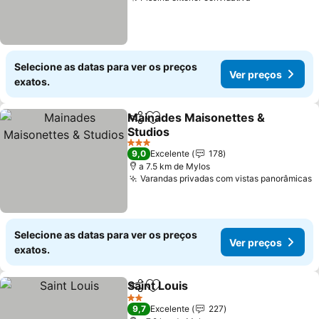
Selecione as datas para ver os preços
Ver preços
exatos.
Mainades Maisonettes &
Partilhar
Adicionar aos favoritos
Studios
3 Estrelas
9,0
Excelente
178
a 7.5 km de Mylos
Varandas privadas com vistas panorâmicas
Selecione as datas para ver os preços
Ver preços
exatos.
Saint Louis
Partilhar
Adicionar aos favoritos
2 Estrelas
9,7
Excelente
227