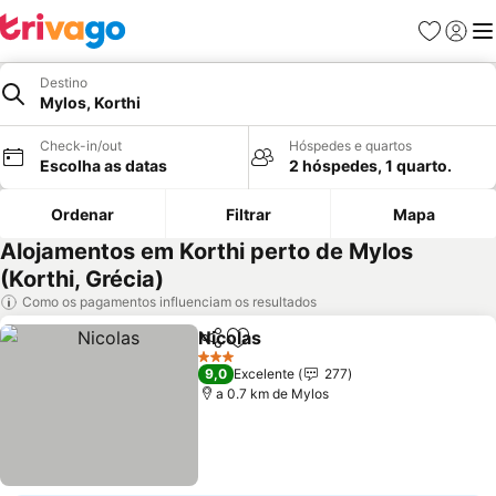
Favoritos
Iniciar
Me
Destino
Mylos, Korthi
Check-in/out
Hóspedes e quartos
Escolha as datas
2 hóspedes, 1 quarto.
Ordenar
Filtrar
Mapa
Alojamentos em Korthi perto de Mylos
(Korthi, Grécia)
Como os pagamentos influenciam os resultados
Nicolas
Partilhar
Adicionar aos favoritos
3 Estrelas
9,0
Excelente
277
a 0.7 km de Mylos