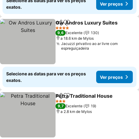
Selecione as datas para ver os preços
Ver preços
exatos.
Ow Andros Luxury Suites
Partilhar
Adicionar aos favoritos
4 Estrelas
9,6
Excelente
130
a 18.6 km de Mylos
Jacuzzi privativo ao ar livre com
espreguiçadeira
Selecione as datas para ver os preços
Ver preços
exatos.
Petra Traditional House
Partilhar
Adicionar aos favoritos
3 Estrelas
9,7
Excelente
19
a 2.8 km de Mylos