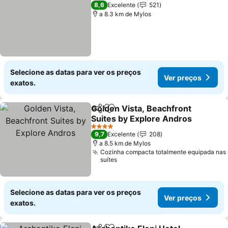
3 Estrelas
8,6
Excelente
521
a 8.3 km de Mylos
Selecione as datas para ver os preços
Ver preços
exatos.
Golden Vista, Beachfront
Partilhar
Adicionar aos favoritos
Suites by Explore Andros
4 Estrelas
9,7
Excelente
208
a 8.5 km de Mylos
Cozinha compacta totalmente equipada nas
suítes
Selecione as datas para ver os preços
Ver preços
exatos.