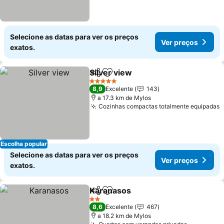
Selecione as datas para ver os preços
Ver preços
exatos.
Silver view
Partilhar
Adicionar aos favoritos
5 Estrelas
8,9
Excelente
143
a 17.3 km de Mylos
Cozinhas compactas totalmente equipadas
Escolha popular
Selecione as datas para ver os preços
Ver preços
exatos.
Karanasos
Partilhar
Adicionar aos favoritos
2 Estrelas
8,6
Excelente
467
a 18.2 km de Mylos