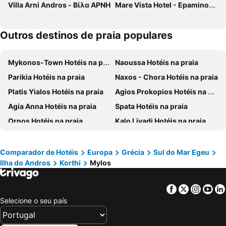
Villa Arni Andros - Βίλα ΑΡΝΗ
Mare Vista Hotel - Epaminondas
Outros destinos de praia populares
Mykonos-Town Hotéis na praia
Naoussa Hotéis na praia
Parikia Hotéis na praia
Naxos - Chora Hotéis na praia
Platis Yialos Hotéis na praia
Agios Prokopios Hotéis na praia
Agia Anna Hotéis na praia
Spata Hotéis na praia
Ornos Hotéis na praia
Kalo Livadi Hotéis na praia
Livadia - Paros Hotéis na praia
Elia Beach Hotéis na praia
Stelida Hotéis na praia
Agios Georgios Hotéis na praia
Comparador de Hotéis
Europa
Grécia
Sul do Mar Egeu
Ilha do Andros
Korthi
Mylos
Alyki Hotéis na praia
Plaka Hotéis na praia
Agios Stefanos Hotéis na praia
Ano Mera Hotéis na praia
Facebook
Twitter
Insta
Yo
Nea Makri Hotéis na praia
Agios Ioannis Hotéis na praia
Selecione o seu país
Piso Livadi Hotéis na praia
Tourlos Hotéis na praia
Markopoulo Hotéis na praia
Choulakia Hotéis na praia