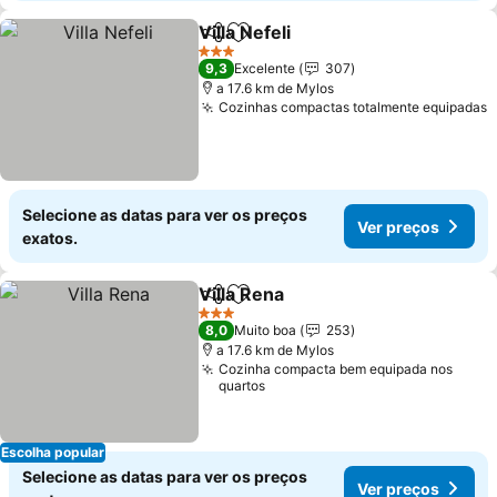
Villa Nefeli
Partilhar
Adicionar aos favoritos
3 Estrelas
9,3
Excelente
307
a 17.6 km de Mylos
Cozinhas compactas totalmente equipadas
Selecione as datas para ver os preços
Ver preços
exatos.
Villa Rena
Partilhar
Adicionar aos favoritos
3 Estrelas
8,0
Muito boa
253
a 17.6 km de Mylos
Cozinha compacta bem equipada nos
quartos
Escolha popular
Selecione as datas para ver os preços
Ver preços