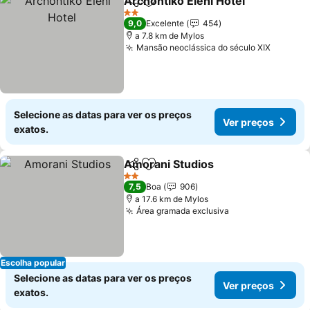
Archontiko Eleni Hotel
Partilhar
Adicionar aos favoritos
2 Estrelas
9,0
Excelente
454
a 7.8 km de Mylos
Mansão neoclássica do século XIX
Selecione as datas para ver os preços
Ver preços
exatos.
Amorani Studios
Partilhar
Adicionar aos favoritos
2 Estrelas
7,5
Boa
906
a 17.6 km de Mylos
Área gramada exclusiva
Escolha popular
Selecione as datas para ver os preços
Ver preços
exatos.