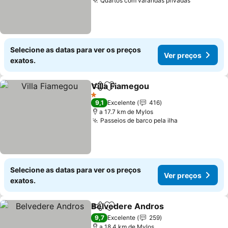
Quartos com varandas privadas
Selecione as datas para ver os preços
Ver preços
exatos.
Villa Fiamegou
Partilhar
Adicionar aos favoritos
1 Estrelas
9,1
Excelente
416
a 17.7 km de Mylos
Passeios de barco pela ilha
Selecione as datas para ver os preços
Ver preços
exatos.
Belvedere Andros
Partilhar
Adicionar aos favoritos
9,7
Excelente
259
a 18.4 km de Mylos