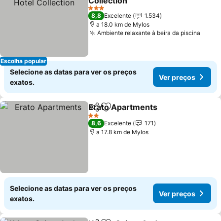
Collection
3 Estrelas
8,8
Excelente
1.534
a 18.0 km de Mylos
Ambiente relaxante à beira da piscina
Escolha popular
Selecione as datas para ver os preços
Ver preços
exatos.
Erato Apartments
Partilhar
Adicionar aos favoritos
2 Estrelas
8,6
Excelente
171
a 17.8 km de Mylos
Selecione as datas para ver os preços
Ver preços
exatos.