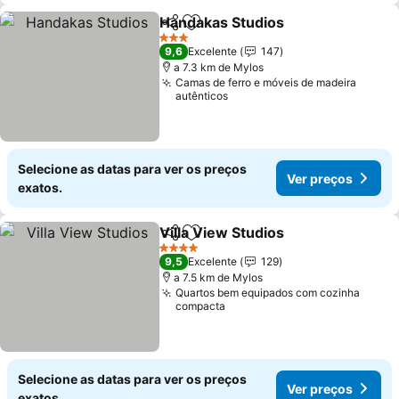
Handakas Studios
Partilhar
Adicionar aos favoritos
3 Estrelas
9,6
Excelente
147
a 7.3 km de Mylos
Camas de ferro e móveis de madeira
autênticos
Selecione as datas para ver os preços
Ver preços
exatos.
Villa View Studios
Partilhar
Adicionar aos favoritos
4 Estrelas
9,5
Excelente
129
a 7.5 km de Mylos
Quartos bem equipados com cozinha
compacta
Selecione as datas para ver os preços
Ver preços
exatos.