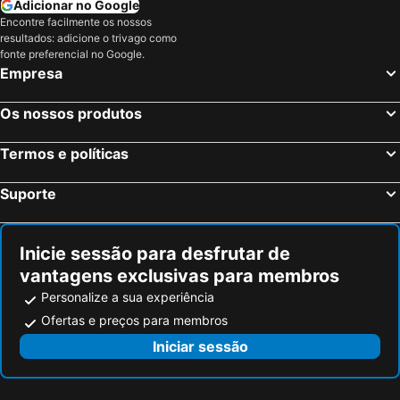
Adicionar no Google
Chrissi Akti Hotéis na praia
Marathon Hotéis na praia
Encontre facilmente os nossos
resultados: adicione o trivago como
Parasporos Hotéis na praia
Mikri Vigla Hotéis na praia
fonte preferencial no Google.
Empresa
Galissas Hotéis na praia
Rafina Hotéis na praia
Tagou Hotéis na praia
Anavyssos Hotéis na praia
Os nossos produtos
Kastraki Hotéis na praia
Logaras Hotéis na praia
Pounta Hotéis na praia
Tinos - Chora Hotéis na praia
Termos e políticas
Psarou Hotéis na praia
Kamares Hotéis na praia
Suporte
Azolimnos Hotéis na praia
Sounio Hotéis na praia
Inicie sessão para desfrutar de
vantagens exclusivas para membros
Personalize a sua experiência
Ofertas e preços para membros
Iniciar sessão