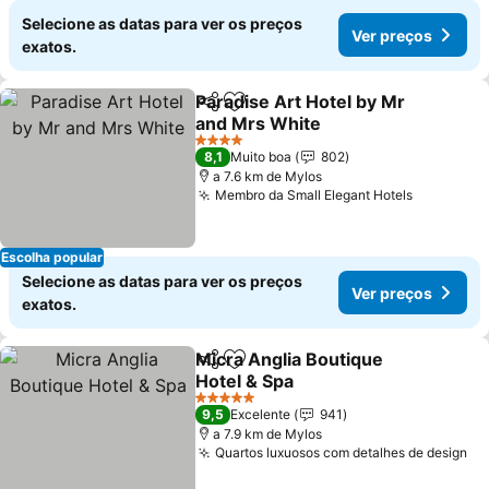
Selecione as datas para ver os preços
Ver preços
exatos.
Paradise Art Hotel by Mr
Partilhar
Adicionar aos favoritos
and Mrs White
4 Estrelas
8,1
Muito boa
802
a 7.6 km de Mylos
Membro da Small Elegant Hotels
Escolha popular
Selecione as datas para ver os preços
Ver preços
exatos.
Micra Anglia Boutique
Partilhar
Adicionar aos favoritos
Hotel & Spa
5 Estrelas
9,5
Excelente
941
a 7.9 km de Mylos
Quartos luxuosos com detalhes de design