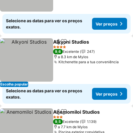
Selecione as datas para ver os preços
Ver preços
exatos.
Alkyoni Studios
Partilhar
Adicionar aos favoritos
4 Estrelas
9,6
Excelente
247
a 8.3 km de Mylos
Kitchenette para a tua conveniência
Escolha popular
Selecione as datas para ver os preços
Ver preços
exatos.
Anemomiloi Studios
Partilhar
Adicionar aos favoritos
3 Estrelas
9,5
Excelente
1.139
a 7.7 km de Mylos
Piscina exterior convidativa