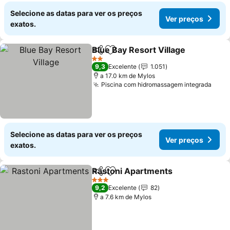
Selecione as datas para ver os preços
Ver preços
exatos.
Blue Bay Resort Village
Partilhar
Adicionar aos favoritos
2 Estrelas
9,3
Excelente
1.051
a 17.0 km de Mylos
Piscina com hidromassagem integrada
Selecione as datas para ver os preços
Ver preços
exatos.
Rastoni Apartments
Partilhar
Adicionar aos favoritos
3 Estrelas
9,2
Excelente
82
a 7.6 km de Mylos