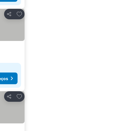
Adicionar aos favoritos
Partilhar
eços
Adicionar aos favoritos
Partilhar