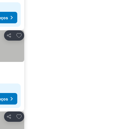
eços
Adicionar aos favoritos
Partilhar
eços
Adicionar aos favoritos
Partilhar