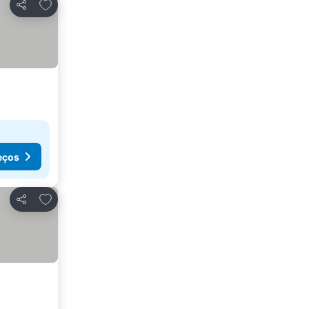
Adicionar aos favoritos
Partilhar
eços
Adicionar aos favoritos
Partilhar