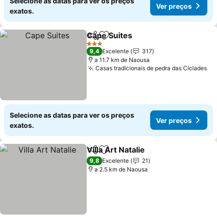
Selecione as datas para ver os preços
Ver preços
exatos.
Cape Suites
Partilhar
Adicionar aos favoritos
Ver preços
3 Estrelas
9,4
Excelente
317
a 11.7 km de Naousa
Casas tradicionais de pedra das Cíclades
Ve
Selecione as datas para ver os preços
Ver preços
exatos.
Villa Art Natalie
Partilhar
Adicionar aos favoritos
Ver preços
9,8
Excelente
21
a 2.5 km de Naousa