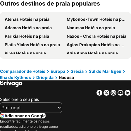
Outros destinos de praia populares
Atenas Hotéis na praia
Mykonos-Town Hotéis na praia
Adamas Hotéis na praia
Naoussa Hotéis na praia
Parikia Hotéis na praia
Naxos - Chora Hotéis na praia
Platis Yialos Hotéis na praia
Agios Prokopios Hotéis na praia
Pireu Hotéis na praia
Agia Anna Hotéis na praia
Apollonia Hotéis na praia
Spata Hotéis na praia
Ornos Hotéis na praia
Kalo Livadi Hotéis na praia
Comparador de Hotéis
Europa
Grécia
Sul do Mar Egeu
Ilha do Kythnos
Driopida
Naousa
Glyfada Hotéis na praia
Livadia - Paros Hotéis na praia
Elia Beach Hotéis na praia
Stelida Hotéis na praia
Facebook
Twitter
Insta
Yo
Agios Georgios Hotéis na praia
Plepi Hotéis na praia
Selecione o seu país
Alyki Hotéis na praia
Plaka Hotéis na praia
Agios Stefanos Hotéis na praia
Ano Mera Hotéis na praia
Adicionar no Google
Nea Makri Hotéis na praia
Agios Ioannis Hotéis na praia
Encontre facilmente os nossos
resultados: adicione o trivago como
Piso Livadi Hotéis na praia
Askeli Hotéis na praia