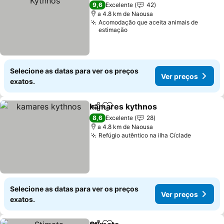
2 Estrelas
9,6
Excelente
42
a 4.8 km de Naousa
Acomodação que aceita animais de
estimação
Selecione as datas para ver os preços
Ver preços
exatos.
kamares kythnos
Partilhar
Adicionar aos favoritos
Ver preç
8,6
Excelente
28
a 4.8 km de Naousa
Refúgio autêntico na ilha Cíclade
Ver preç
Selecione as datas para ver os preços
Ver preços
exatos.