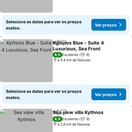
Selecione as datas para ver os preços
Ver preços
exatos.
Kythnos Blue - Suite 4
Partilhar
Adicionar aos favoritos
Luxurious, Sea Front
Ver preços
9,5
Excelente
6
a 6.4 km de Naousa
Selecione as datas para ver os preços
Ver preços
exatos.
Sea view villa Kythnos
Partilhar
Adicionar aos favoritos
Ver 
8,6
Excelente
9
a 2.6 km de Naousa