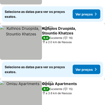
Selecione as datas para ver os preços
Ver preços
exatos.
Kuthnos Druopida,
Partilhar
Adicionar aos favoritos
Stountio Khatzes
Ver preços
9,0
Excelente
16
a 2.0 km de Naousa
Selecione as datas para ver os preços
Ver preços
exatos.
Omisu Apartments
Partilhar
Adicionar aos favoritos
Ver pr
8,7
Excelente
15
a 3.6 km de Naousa