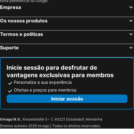
fonte preferencial no Google.
Empresa
Tourlos Hotéis na praia
Triovasalos Hotéis na praia
Markopoulo Hotéis na praia
Choulakia Hotéis na praia
Os nossos produtos
Chrissi Akti Hotéis na praia
Marathon Hotéis na praia
Parasporos Hotéis na praia
Mikri Vigla Hotéis na praia
Termos e políticas
Pachena Hotéis na praia
Galissas Hotéis na praia
Suporte
Varkiza Hotéis na praia
Rafina Hotéis na praia
Inicie sessão para desfrutar de
vantagens exclusivas para membros
Personalize a sua experiência
Ofertas e preços para membros
Iniciar sessão
trivago N.V.
, Kesselstraße 5 – 7, 40221 Düsseldorf, Alemanha
Direitos autorais 2026 trivago | Todos os direitos reservados.