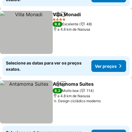
Villa Monadi
Partilhar
Adicionar aos favoritos
Ver preços
4 Estrelas
9,8
Excelente
48
a 4.6 km de Naousa
Selecione as datas para ver os preços
Ver preços
exatos.
Antamoma Suites
Partilhar
Adicionar aos favoritos
Ver preç
8,2
Muito boa
114
a 4.8 km de Naousa
Design cicládico moderno
Ver preços