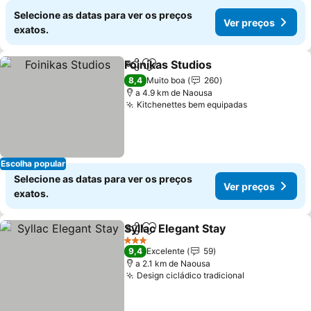
Selecione as datas para ver os preços
Ver preços
exatos.
Foinikas Studios
Partilhar
Adicionar aos favoritos
Ver preço
8,4
Muito boa
260
a 4.9 km de Naousa
Kitchenettes bem equipadas
Ver preços
Escolha popular
Selecione as datas para ver os preços
Ver preços
exatos.
Syllac Elegant Stay
Partilhar
Adicionar aos favoritos
Ver pre
3 Estrelas
9,4
Excelente
59
a 2.1 km de Naousa
Design cicládico tradicional
Ver preços