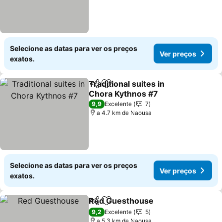
Selecione as datas para ver os preços
Ver preços
exatos.
Traditional suites in
Partilhar
Adicionar aos favoritos
Chora Kythnos #7
Ver preços
9,9
Excelente
7
a 4.7 km de Naousa
Selecione as datas para ver os preços
Ver preços
exatos.
Red Guesthouse
Partilhar
Adicionar aos favoritos
Ver preço
9,2
Excelente
5
a 5.3 km de Naousa