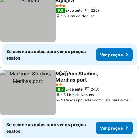
Stimata
Partilhar
Adicionar aos favoritos
Ver preços
3 Estrelas
9,9
Excelente
220
a 5.9 km de Naousa
Selecione as datas para ver os preços
Ver preços
exatos.
Martinos Studios,
Partilhar
Adicionar aos favoritos
Merihas port
Ver preços
2 Estrelas
8,7
Excelente
240
a 5.1 km de Naousa
Varandas privadas com vista para o mar
Ver
Selecione as datas para ver os preços
Ver preços
exatos.