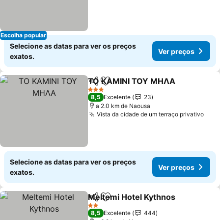
Escolha popular
Selecione as datas para ver os preços
Ver preços
exatos.
ΤΟ ΚΑΜΙΝΙ ΤΟΥ ΜΗΛΑ
Partilhar
Adicionar aos favoritos
Ver
3 Estrelas
8,5
Excelente
23
a 2.0 km de Naousa
Vista da cidade de um terraço privativo
Ver 
Selecione as datas para ver os preços
Ver preços
exatos.
Meltemi Hotel Kythnos
Partilhar
Adicionar aos favoritos
Ver
2 Estrelas
8,5
Excelente
444