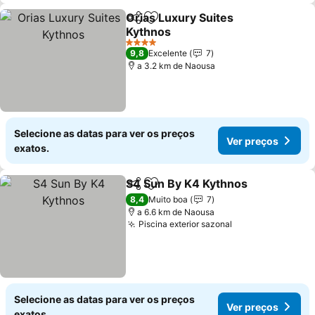
Orias Luxury Suites
Partilhar
Adicionar aos favoritos
Kythnos
Ver preços
4 Estrelas
9,8
Excelente
7
a 3.2 km de Naousa
Selecione as datas para ver os preços
Ver preços
exatos.
S4 Sun By K4 Kythnos
Partilhar
Adicionar aos favoritos
Ver 
8,4
Muito boa
7
a 6.6 km de Naousa
Piscina exterior sazonal
Ver preços
Selecione as datas para ver os preços
Ver preços
exatos.