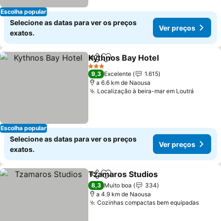
Escolha popular
Selecione as datas para ver os preços
Ver preços
exatos.
Kythnos Bay Hotel
Partilhar
Adicionar aos favoritos
Ver pre
3 Estrelas
9,3
Excelente
1.615
a 6.6 km de Naousa
Localização à beira-mar em Loutrá
Ver pr
Escolha popular
Selecione as datas para ver os preços
Ver preços
exatos.
Tzamaros Studios
Partilhar
Adicionar aos favoritos
Ver pre
8,3
Muito boa
334
a 4.9 km de Naousa
Cozinhas compactas bem equipadas
Ver p