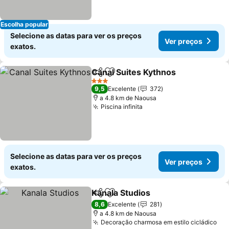
Escolha popular
Selecione as datas para ver os preços
Ver preços
exatos.
Canal Suites Kythnos
Partilhar
Adicionar aos favoritos
Ver 
3 Estrelas
9,5
Excelente
372
a 4.8 km de Naousa
Piscina infinita
Ver preços
Selecione as datas para ver os preços
Ver preços
exatos.
Kanala Studios
Partilhar
Adicionar aos favoritos
Ver preços
8,6
Excelente
281
a 4.8 km de Naousa
Decoração charmosa em estilo cicládico
Ver