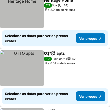
Heritage Home
Ver preços
7,7
Boa
14
a 2.0 km de Naousa
Selecione as datas para ver os preços
Ver preços
exatos.
ΟTTO apts
Partilhar
Adicionar aos favoritos
Ver preços
10
Excelente
42
a 6.5 km de Naousa
Selecione as datas para ver os preços
Ver preços
exatos.