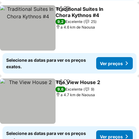
Traditional Suites In
Partilhar
Adicionar aos favoritos
Chora Kythnos #4
Ver preços
9,2
Excelente
25
a 4.6 km de Naousa
Selecione as datas para ver os preços
Ver preços
exatos.
The View House 2
Partilhar
Adicionar aos favoritos
Ver pre
9,6
Excelente
9
a 4.7 km de Naousa
Selecione as datas para ver os preços
Ver preços