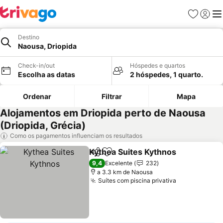
Favoritos
Iniciar
Me
Destino
Naousa, Driopida
Check-in/out
Hóspedes e quartos
Escolha as datas
2 hóspedes, 1 quarto.
Ordenar
Filtrar
Mapa
Alojamentos em Driopida perto de Naousa
(Driopida, Grécia)
Como os pagamentos influenciam os resultados
Kythea Suites Kythnos
Partilhar
Adicionar aos favoritos
Ver
9,4
Excelente
232
a 3.3 km de Naousa
Suítes com piscina privativa
Ver preços