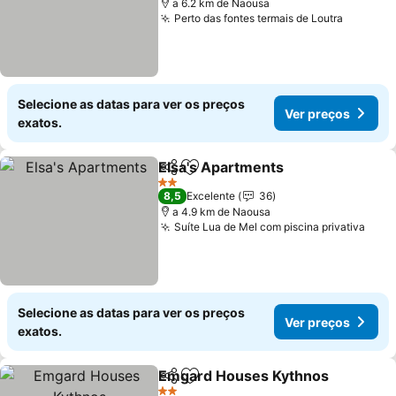
a 6.2 km de Naousa
Perto das fontes termais de Loutra
Ver pre
Selecione as datas para ver os preços
Ver preços
exatos.
Elsa's Apartments
Partilhar
Adicionar aos favoritos
Ver pre
2 Estrelas
8,5
Excelente
36
a 4.9 km de Naousa
Suíte Lua de Mel com piscina privativa
Ver 
Selecione as datas para ver os preços
Ver preços
exatos.
Emgard Houses Kythnos
Partilhar
Adicionar aos favoritos
V