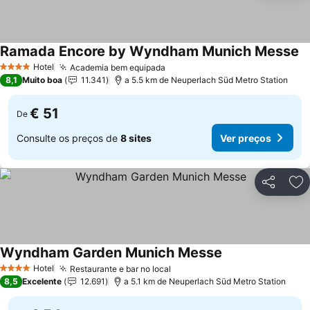
Ramada Encore by Wyndham Munich Messe
Ve
Hotel
Academia bem equipada
Ver preços
4 Estrelas
8,1
Muito boa
11.341
a 5.5 km de Neuperlach Süd Metro Station
€ 51
De
Consulte os preços de
8 sites
Ver preços
Partilhar
Ad
Wyndham Garden Munich Messe
Ver preços
Hotel
Restaurante e bar no local
Ver preços
4 Estrelas
8,5
Excelente
12.691
a 5.1 km de Neuperlach Süd Metro Station