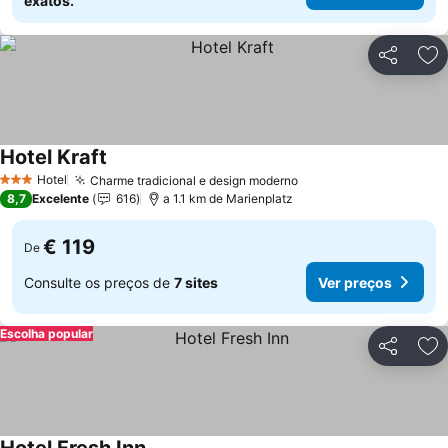
exatos.
Partilhar
Ad
Hotel Kraft
Ver preços
Hotel
Charme tradicional e design moderno
Ver preços
3 Estrelas
8,7
Excelente
616
a 1.1 km de Marienplatz
€ 119
De
Consulte os preços de
7 sites
Ver preços
Escolha popular
Partilhar
Ad