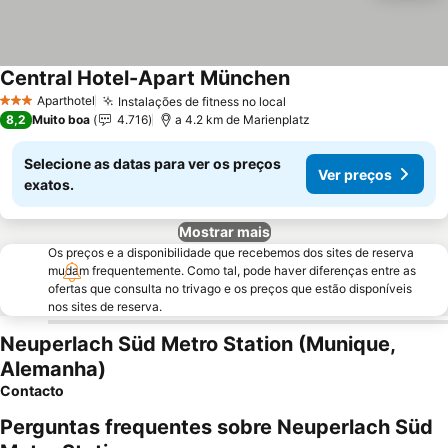
Central Hotel-Apart München
Ver preços
Aparthotel
Instalações de fitness no local
Ver preços
3 Estrelas
8,2
Muito boa
4.716
a 4.2 km de Marienplatz
Selecione as datas para ver os preços
Ver preços
exatos.
Mostrar mais
Os preços e a disponibilidade que recebemos dos sites de reserva
mudam frequentemente. Como tal, pode haver diferenças entre as
ofertas que consulta no trivago e os preços que estão disponíveis
nos sites de reserva.
Neuperlach Süd Metro Station (Munique,
Alemanha)
Contacto
Perguntas frequentes sobre Neuperlach Süd