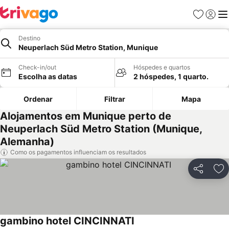
Favoritos
Iniciar
Me
Destino
Neuperlach Süd Metro Station, Munique
Check-in/out
Hóspedes e quartos
Escolha as datas
2 hóspedes, 1 quarto.
Ordenar
Filtrar
Mapa
Alojamentos em Munique perto de
Neuperlach Süd Metro Station (Munique,
Alemanha)
Como os pagamentos influenciam os resultados
Partilhar
Ad
gambino hotel CINCINNATI
Ver preços