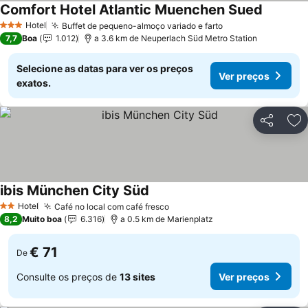
Comfort Hotel Atlantic Muenchen Sued
Ver preç
Hotel
Buffet de pequeno-almoço variado e farto
Ver preços
3 Estrelas
7,7
Boa
1.012
a 3.6 km de Neuperlach Süd Metro Station
Selecione as datas para ver os preços
Ver preços
exatos.
Partilhar
Ad
ibis München City Süd
Ver preços
Hotel
Café no local com café fresco
Ver preços
2 Estrelas
8,2
Muito boa
6.316
a 0.5 km de Marienplatz
€ 71
De
Consulte os preços de
13 sites
Ver preços