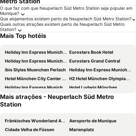
Metro Station
O que faz com que Neuperlach Süd Metro Station seja popular em
Munique?
Que alojamentos existem perto de Neuperlach Süd Metro Station?
Quais outras atrações existem perto de Neuperlach Süd Metro
Station?
Mais Top hotéis
Holiday Inn Express Munich - City East By Ihg
Eurostars Book Hotel
Holiday Inn Express Munich City West by IHG
Eurostars Grand Central
ibis Styles Muenchen Perlach
Holiday Inn Express Munich North By Ihg
Hotel München City Center affiliated by Meliá
H2 Hotel München Olympiapark
Holiday Inn Express Munich - Messe By Ihg
Hotel Ludwig München
Mais atrações - Neuperlach Süd Metro
MEININGER Hotel München Olympiapark
ibis München City Süd
Station
Hotel Amba
Premier Inn München City Schwabing
Premier Inn München City Zentrum
Holiday Inn Munich - South By Ihg
Fränkisches Wunderland Amusement Park
Aeroporto de Munique
Ramada Encore by Wyndham Munich Messe
Hotel Wallis
Cidade Velha de Füssen
Marienplatz
Hotel Europäischer Hof
Hotel Munich Inn