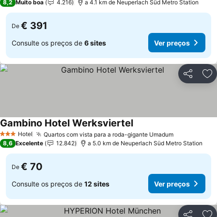
8,2
Muito boa
4.216
a 4.1 km de Neuperlach Süd Metro Station
€ 391
De
Consulte os preços de
6 sites
Ver preços
Partilhar
Ad
Gambino Hotel Werksviertel
Ver preços
Hotel
Quartos com vista para a roda-gigante Umadum
Ver preços
3 Estrelas
8,6
Excelente
12.842
a 5.0 km de Neuperlach Süd Metro Station
€ 70
De
Consulte os preços de
12 sites
Ver preços