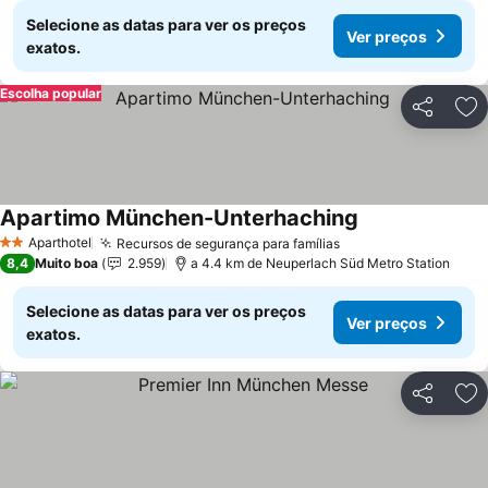
Selecione as datas para ver os preços
Ver preços
exatos.
Escolha popular
Partilhar
Ad
Apartimo München-Unterhaching
Ver preços
Aparthotel
Recursos de segurança para famílias
Ver preços
2 Estrelas
8,4
Muito boa
2.959
a 4.4 km de Neuperlach Süd Metro Station
Selecione as datas para ver os preços
Ver preços
exatos.
Partilhar
Ad