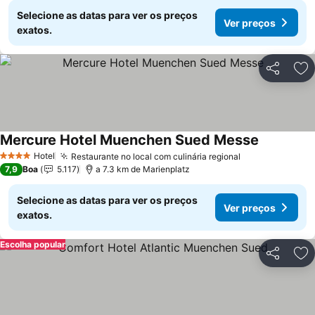
Selecione as datas para ver os preços
Ver preços
exatos.
Partilhar
Ad
Mercure Hotel Muenchen Sued Messe
Ver preço
Hotel
Restaurante no local com culinária regional
Ver preços
4 Estrelas
7,9
Boa
5.117
a 7.3 km de Marienplatz
Selecione as datas para ver os preços
Ver preços
exatos.
Escolha popular
Partilhar
Ad