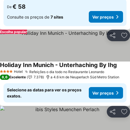
€ 58
De
Consulte os preços de
7 sites
Ver preços
Escolha popular
Partilhar
Ad
Holiday Inn Munich - Unterhaching By Ihg
Ver p
Hotel
Refeições o dia todo no Restaurante Leonardo
Ver preços
4 Estrelas
8,6
Excelente
7.378
a 4.6 km de Neuperlach Süd Metro Station
Selecione as datas para ver os preços
Ver preços
exatos.
Partilhar
Ad