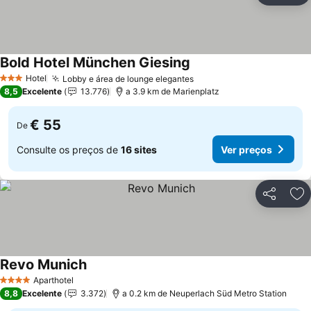
Bold Hotel München Giesing
Ver preços
Hotel
Lobby e área de lounge elegantes
Ver preços
3 Estrelas
8,5
Excelente
13.776
a 3.9 km de Marienplatz
€ 55
De
Consulte os preços de
16 sites
Ver preços
Partilhar
Ad
Revo Munich
Ver preços
Aparthotel
4 Estrelas
8,8
Excelente
3.372
a 0.2 km de Neuperlach Süd Metro Station