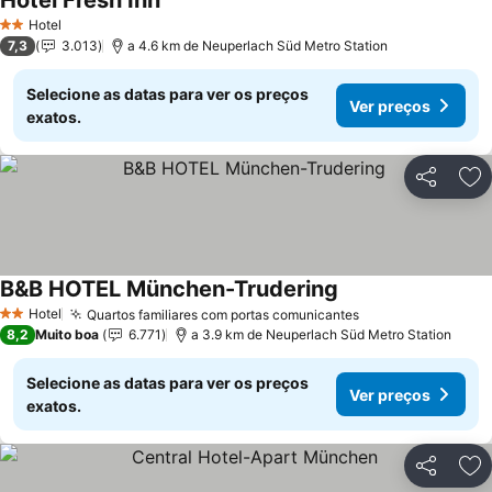
Hotel Fresh Inn
Ver preços
Hotel
2 Estrelas
7,3
3.013
a 4.6 km de Neuperlach Süd Metro Station
Selecione as datas para ver os preços
Ver preços
exatos.
Partilhar
Ad
B&B HOTEL München-Trudering
Ver preços
Hotel
Quartos familiares com portas comunicantes
Ver preços
2 Estrelas
8,2
Muito boa
6.771
a 3.9 km de Neuperlach Süd Metro Station
Selecione as datas para ver os preços
Ver preços
exatos.
Partilhar
Ad