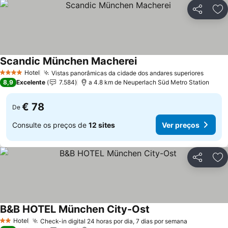
Partilhar
Ad
Scandic München Macherei
Ver preços
Hotel
Vistas panorâmicas da cidade dos andares superiores
Ver p
4 Estrelas
8,9
Excelente
7.584
a 4.8 km de Neuperlach Süd Metro Station
€ 78
De
Consulte os preços de
12 sites
Ver preços
Partilhar
Ad
B&B HOTEL München City-Ost
Ver preços
Hotel
Check-in digital 24 horas por dia, 7 dias por semana
Ver preço
2 Estrelas