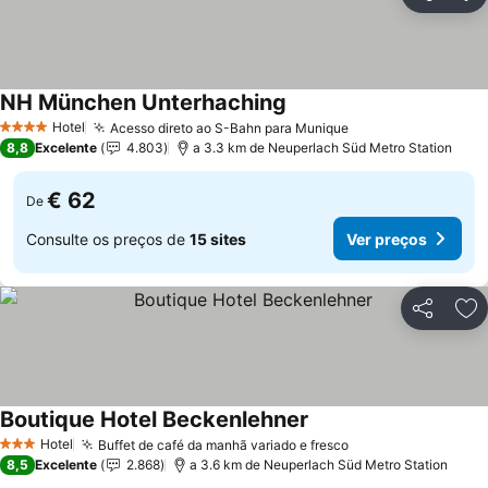
Partilhar
Ad
NH München Unterhaching
Ver preços
Hotel
Acesso direto ao S-Bahn para Munique
Ver preços
4 Estrelas
8,8
Excelente
4.803
a 3.3 km de Neuperlach Süd Metro Station
€ 62
De
Consulte os preços de
15 sites
Ver preços
Partilhar
Ad
Boutique Hotel Beckenlehner
Ver preços
Hotel
Buffet de café da manhã variado e fresco
Ver preços
3 Estrelas
8,5
Excelente
2.868
a 3.6 km de Neuperlach Süd Metro Station