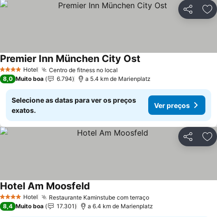
Partilhar
Ad
Premier Inn München City Ost
Ver preços
Hotel
Centro de fitness no local
Ver preços
4 Estrelas
8,0
Muito boa
6.794
a 5.4 km de Marienplatz
Selecione as datas para ver os preços
Ver preços
exatos.
Partilhar
Ad
Hotel Am Moosfeld
Ver preços
Hotel
Restaurante Kaminstube com terraço
Ver preços
4 Estrelas
8,4
Muito boa
17.301
a 6.4 km de Marienplatz