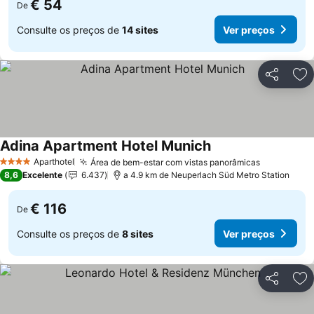
€ 54
De
Consulte os preços de
14 sites
Ver preços
Partilhar
Ad
Adina Apartment Hotel Munich
Ver preços
Aparthotel
Área de bem-estar com vistas panorâmicas
Ver preço
4 Estrelas
8,6
Excelente
6.437
a 4.9 km de Neuperlach Süd Metro Station
€ 116
De
Consulte os preços de
8 sites
Ver preços
Partilhar
Ad