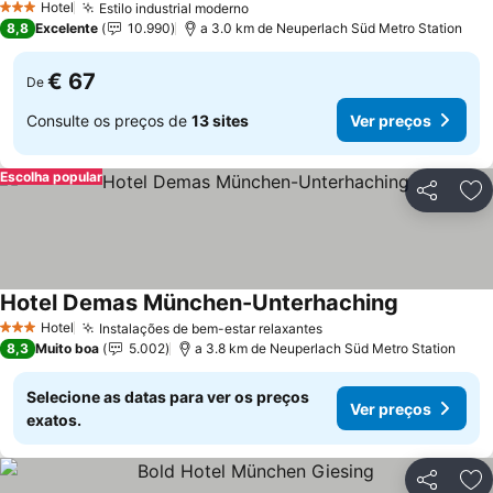
Hotel
Estilo industrial moderno
Ver preços
3 Estrelas
8,8
Excelente
10.990
a 3.0 km de Neuperlach Süd Metro Station
€ 67
De
Consulte os preços de
13 sites
Ver preços
Escolha popular
Partilhar
Ad
Hotel Demas München-Unterhaching
Ver preços
Hotel
Instalações de bem-estar relaxantes
Ver preços
3 Estrelas
8,3
Muito boa
5.002
a 3.8 km de Neuperlach Süd Metro Station
Selecione as datas para ver os preços
Ver preços
exatos.
Partilhar
Ad