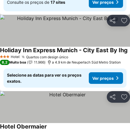
Consulte os preços de
17 sites
Ver preços
Partilhar
Ad
Holiday Inn Express Munich - City East By Ihg
V
Hotel
Quartos com design único
Ver preços
3 Estrelas
8,2
Muito boa
11.966
a 4.9 km de Neuperlach Süd Metro Station
Selecione as datas para ver os preços
Ver preços
exatos.
Partilhar
Ad
Hotel Obermaier
Ver preços