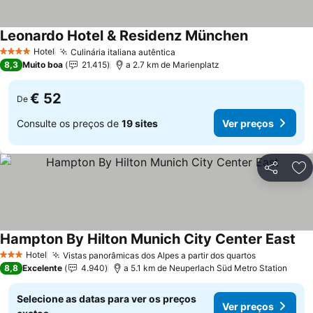
Leonardo Hotel & Residenz München
Ver preços
Hotel
Culinária italiana autêntica
Ver preços
4 Estrelas
8,3
Muito boa
21.415
a 2.7 km de Marienplatz
€ 52
De
Consulte os preços de
19 sites
Ver preços
Partilhar
Ad
Hampton By Hilton Munich City Center East
Ver
Hotel
Vistas panorâmicas dos Alpes a partir dos quartos
Ver preços
3 Estrelas
8,8
Excelente
4.940
a 5.1 km de Neuperlach Süd Metro Station
Selecione as datas para ver os preços
Ver preços