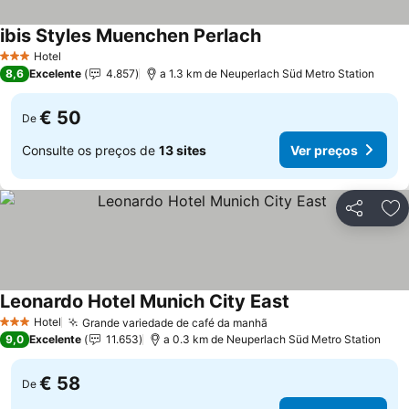
ibis Styles Muenchen Perlach
Ver preços
Hotel
3 Estrelas
8,6
Excelente
4.857
a 1.3 km de Neuperlach Süd Metro Station
€ 50
De
Consulte os preços de
13 sites
Ver preços
Partilhar
Ad
Leonardo Hotel Munich City East
Ver preços
Hotel
Grande variedade de café da manhã
Ver preços
3 Estrelas
9,0
Excelente
11.653
a 0.3 km de Neuperlach Süd Metro Station
€ 58
De