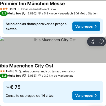
Premier Inn München Messe
Ver preços
Hotel
Estacionamento exclusivo
Ver preços
3 Estrelas
8,2
Muito boa
2.890
a 5.8 km de Neuperlach Süd Metro Station
Selecione as datas para ver os preços
Ver preços
exatos.
Partilhar
Ad
ibis Muenchen City Ost
Ver preços
Hotel
Quartos com varanda ou terraço exclusivo
Ver preços
2 Estrelas
8,2
Muito boa
6.056
a 3.9 km de Marienplatz
€ 75
De
Consulte os preços de
14 sites
Ver preços