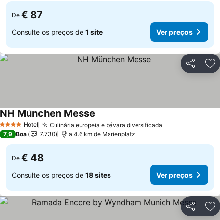
€ 87
De
Consulte os preços de
1 site
Ver preços
Partilhar
Ad
NH München Messe
Ver preços
Hotel
Culinária europeia e bávara diversificada
Ver preços
4 Estrelas
7,9
Boa
7.730
a 4.6 km de Marienplatz
€ 48
De
Consulte os preços de
18 sites
Ver preços
Partilhar
Ad