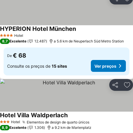
Partilhar
Ad
HYPERION Hotel München
Ver preços
Hotel
4 Estrelas
8,7
Excelente
12.487
a 5.6 km de Neuperlach Süd Metro Station
€ 68
De
Consulte os preços de
15 sites
Ver preços
Partilhar
Ad
Hotel Villa Waldperlach
Ver preços
Hotel
Elementos de design de quarto únicos
Ver preços
3 Estrelas
8,9
Excelente
1.306
a 9.2 km de Marienplatz