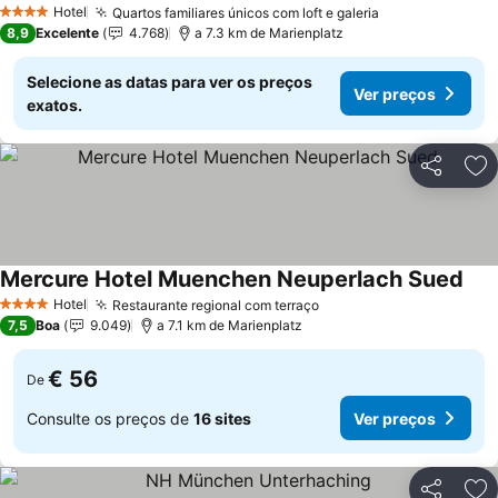
Hotel
Quartos familiares únicos com loft e galeria
Ver preços
4 Estrelas
8,9
Excelente
4.768
a 7.3 km de Marienplatz
Selecione as datas para ver os preços
Ver preços
exatos.
Partilhar
Ad
Mercure Hotel Muenchen Neuperlach Sued
Ver
Hotel
Restaurante regional com terraço
Ver preços
4 Estrelas
7,5
Boa
9.049
a 7.1 km de Marienplatz
€ 56
De
Consulte os preços de
16 sites
Ver preços