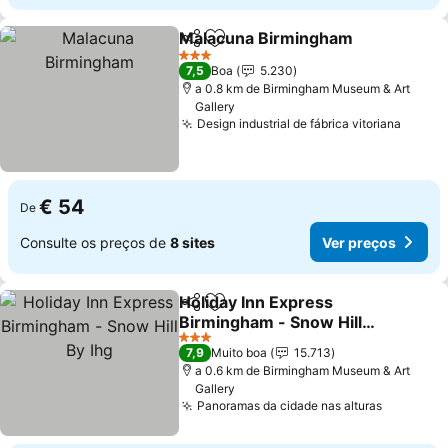
Malacuna Birmingham
Partilhar
Adicionar aos favoritos
3 Estrelas
7,5
Boa
5.230
a 0.8 km de Birmingham Museum & Art
Gallery
Design industrial de fábrica vitoriana
€ 54
De
Consulte os preços de
8 sites
Ver preços
Holiday Inn Express
Partilhar
Adicionar aos favoritos
Birmingham - Snow Hill
By Ihg
3 Estrelas
7,9
Muito boa
15.713
a 0.6 km de Birmingham Museum & Art
Gallery
Panoramas da cidade nas alturas