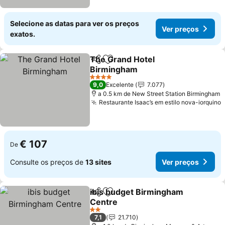
Selecione as datas para ver os preços
Ver preços
exatos.
The Grand Hotel
Partilhar
Adicionar aos favoritos
Birmingham
4 Estrelas
9,0
Excelente
7.077
a 0.5 km de New Street Station Birmingham
Restaurante Isaac’s em estilo nova-iorquino
€ 107
De
Consulte os preços de
13 sites
Ver preços
ibis budget Birmingham
Partilhar
Adicionar aos favoritos
Centre
2 Estrelas
7,1
21.710