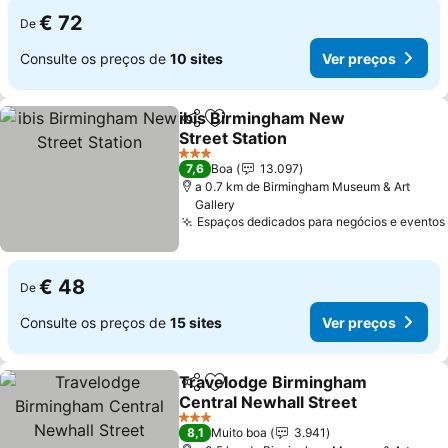
€ 72
De
Consulte os preços de
10 sites
Ver preços
ibis Birmingham New
Partilhar
Adicionar aos favoritos
Street Station
3 Estrelas
7,6
Boa
13.097
a 0.7 km de Birmingham Museum & Art
Gallery
Espaços dedicados para negócios e eventos
€ 48
De
Consulte os preços de
15 sites
Ver preços
Travelodge Birmingham
Partilhar
Adicionar aos favoritos
Central Newhall Street
3 Estrelas
8,1
Muito boa
3.941