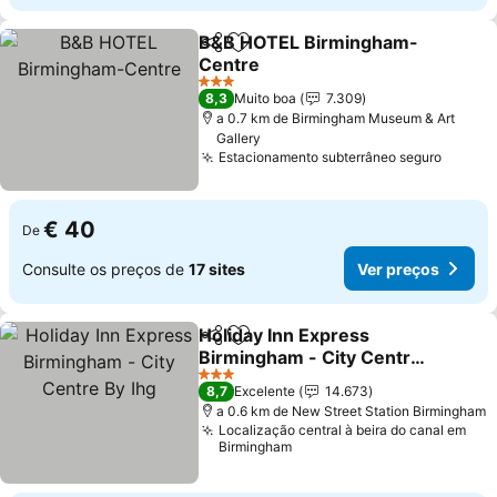
B&B HOTEL Birmingham-
Partilhar
Adicionar aos favoritos
Centre
3 Estrelas
8,3
Muito boa
7.309
a 0.7 km de Birmingham Museum & Art
Gallery
Estacionamento subterrâneo seguro
€ 40
De
Consulte os preços de
17 sites
Ver preços
Holiday Inn Express
Partilhar
Adicionar aos favoritos
Birmingham - City Centre
By Ihg
3 Estrelas
8,7
Excelente
14.673
a 0.6 km de New Street Station Birmingham
Localização central à beira do canal em
Birmingham