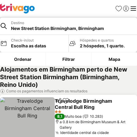
Favoritos
Iniciar
Me
Destino
New Street Station Birmingham, Birmingham
Check-in/out
Hóspedes e quartos
Escolha as datas
2 hóspedes, 1 quarto.
Ordenar
Filtrar
Mapa
Alojamentos em Birmingham perto de New
Street Station Birmingham (Birmingham,
Reino Unido)
Como os pagamentos influenciam os resultados
Travelodge Birmingham
Partilhar
Adicionar aos favoritos
Central Bull Ring
2 Estrelas
8,1
Muito boa
10.283
a 0.8 km de Birmingham Museum & Art
Gallery
Identidade central da cidade