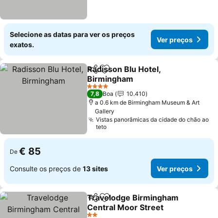
Selecione as datas para ver os preços
Ver preços
exatos.
Radisson Blu Hotel,
Partilhar
Adicionar aos favoritos
Birmingham
4 Estrelas
7,8
Boa
10.410
a 0.6 km de Birmingham Museum & Art
Gallery
Vistas panorâmicas da cidade do chão ao
teto
€ 85
De
Consulte os preços de
13 sites
Ver preços
Travelodge Birmingham
Partilhar
Adicionar aos favoritos
Central Moor Street