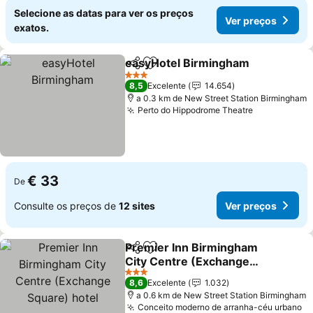
Selecione as datas para ver os preços
Ver preços
exatos.
easyHotel Birmingham
Partilhar
Adicionar aos favoritos
3 Estrelas
8,5
Excelente
14.654
a 0.3 km de New Street Station Birmingham
Perto do Hippodrome Theatre
€ 33
De
Consulte os preços de
12 sites
Ver preços
Premier Inn Birmingham
Partilhar
Adicionar aos favoritos
City Centre (Exchange
Square) hotel
3 Estrelas
8,6
Excelente
1.032
a 0.6 km de New Street Station Birmingham
Conceito moderno de arranha-céu urbano