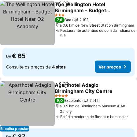
The Wellington Hotel
Partilhar
Adicionar aos favoritos
Birmingham - Budget
Hotel Near O2 Academy
3 Estrelas
7,6
Boa
2.192
a 0.6 km de New Street Station Birmingham
Restaurante autêntico de comida indiana de
rua
€ 65
De
Consulte os preços de
4 sites
Ver preços
Aparthotel Adagio
Partilhar
Adicionar aos favoritos
Birmingham City Centre
4 Estrelas
9,0
Excelente
7.912
a 0.9 km de Birmingham Museum & Art
Gallery
Estúdio moderno de fitness e bem-estar
Escolha popular
€ 87
De