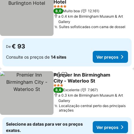
Hotel
4 Estrelas
8,0
Muito boa
12.161
a 0.4 km de Birmingham Museum & Art
Gallery
Suítes sofisticadas com cama de dossel
€ 93
De
Consulte os preços de
14 sites
Ver preços
Premier Inn Birmingham
Partilhar
Adicionar aos favoritos
City - Waterloo St
3 Estrelas
8,6
Excelente
7.967
a 0.3 km de Birmingham Museum & Art
Gallery
Localização central perto das principais
atrações
Selecione as datas para ver os preços
Ver preços
exatos.