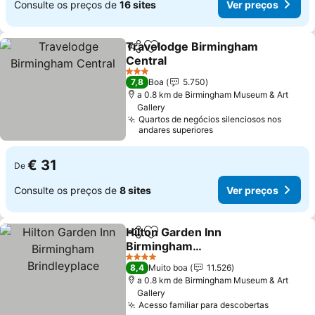
Consulte os preços de
16 sites
Ver preços
Travelodge Birmingham
Partilhar
Adicionar aos favoritos
Central
3 Estrelas
7,8
Boa
5.750
a 0.8 km de Birmingham Museum & Art
Gallery
Quartos de negócios silenciosos nos
andares superiores
€ 31
De
Consulte os preços de
8 sites
Ver preços
Hilton Garden Inn
Partilhar
Adicionar aos favoritos
Birmingham
Brindleyplace
4 Estrelas
8,4
Muito boa
11.526
a 0.8 km de Birmingham Museum & Art
Gallery
Acesso familiar para descobertas