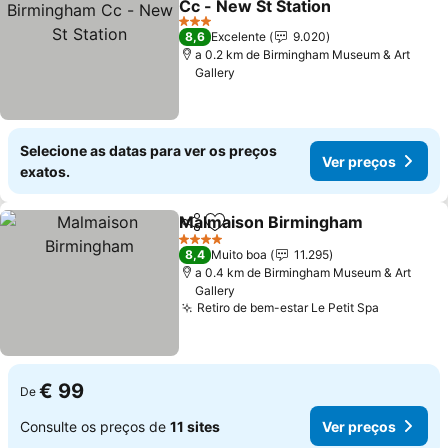
Cc - New St Station
3 Estrelas
8,6
Excelente
9.020
a 0.2 km de Birmingham Museum & Art
Gallery
Selecione as datas para ver os preços
Ver preços
exatos.
Malmaison Birmingham
Partilhar
Adicionar aos favoritos
4 Estrelas
8,4
Muito boa
11.295
a 0.4 km de Birmingham Museum & Art
Gallery
Retiro de bem-estar Le Petit Spa
€ 99
De
Consulte os preços de
11 sites
Ver preços