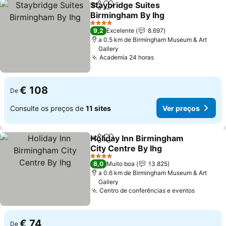
Staybridge Suites
Partilhar
Adicionar aos favoritos
Birmingham By Ihg
4 Estrelas
9,2
Excelente
8.697
a 0.5 km de Birmingham Museum & Art
Gallery
Academia 24 horas
€ 108
De
Consulte os preços de
11 sites
Ver preços
Holiday Inn Birmingham
Partilhar
Adicionar aos favoritos
City Centre By Ihg
4 Estrelas
8,0
Muito boa
13.825
a 0.6 km de Birmingham Museum & Art
Gallery
Centro de conferências e eventos
€ 74
De