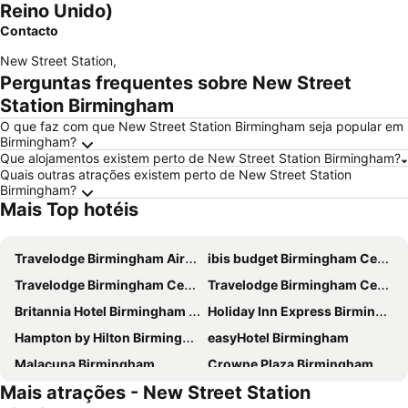
Reino Unido)
Contacto
New Street Station
,
Perguntas frequentes sobre New Street
Station Birmingham
O que faz com que New Street Station Birmingham seja popular em
Birmingham?
Que alojamentos existem perto de New Street Station Birmingham?
Quais outras atrações existem perto de New Street Station
Birmingham?
Mais Top hotéis
Travelodge Birmingham Airport
ibis budget Birmingham Centre
Travelodge Birmingham Central Bull Ring
Travelodge Birmingham Central Newhall Street
Britannia Hotel Birmingham New Street Station Birmingham
Holiday Inn Express Birmingham - Snow Hill By Ihg
Hampton by Hilton Birmingham Broad Street
easyHotel Birmingham
Malacuna Birmingham
Crowne Plaza Birmingham Nec By Ihg
Mais atrações - New Street Station
Travelodge Birmingham Central
Crowne Plaza Birmingham City Centre By Ihg