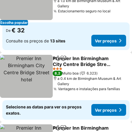
a 1.0 km de Birmingham Museum & Art
Gallery
Estacionamento seguro no local
Escolha popular
€ 32
De
Consulte os preços de
13 sites
Ver preços
Premier Inn Birmingham
Partilhar
Adicionar aos favoritos
City Centre Bridge Street
hotel
3 Estrelas
8,2
Muito boa
6.323
a 0.4 km de Birmingham Museum & Art
Gallery
Vantagens e instalações para famílias
Selecione as datas para ver os preços
Ver preços
exatos.
Premier Inn Birmingham
Partilhar
Adicionar aos favoritos