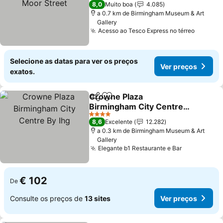
2 Estrelas
8,0
Muito boa
4.085
a 0.7 km de Birmingham Museum & Art
Gallery
Acesso ao Tesco Express no térreo
Selecione as datas para ver os preços
Ver preços
exatos.
Crowne Plaza
Partilhar
Adicionar aos favoritos
Birmingham City Centre
By Ihg
4 Estrelas
8,6
Excelente
12.282
a 0.3 km de Birmingham Museum & Art
Gallery
Elegante b1 Restaurante e Bar
€ 102
De
Consulte os preços de
13 sites
Ver preços