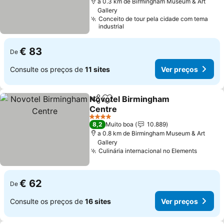
a 0.3 km de Birmingham Museum & Art
Gallery
Conceito de tour pela cidade com tema
industrial
€ 83
De
Consulte os preços de
11 sites
Ver preços
Novotel Birmingham
Partilhar
Adicionar aos favoritos
Centre
4 Estrelas
8,2
Muito boa
10.889
a 0.8 km de Birmingham Museum & Art
Gallery
Culinária internacional no Elements
€ 62
De
Consulte os preços de
16 sites
Ver preços