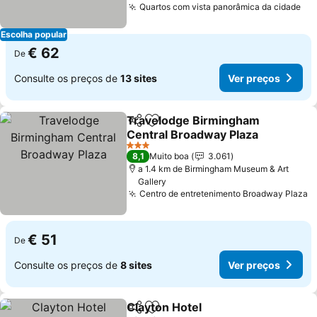
Quartos com vista panorâmica da cidade
Escolha popular
€ 62
De
Consulte os preços de
13 sites
Ver preços
Travelodge Birmingham
Partilhar
Adicionar aos favoritos
Central Broadway Plaza
3 Estrelas
8,1
Muito boa
3.061
a 1.4 km de Birmingham Museum & Art
Gallery
Centro de entretenimento Broadway Plaza
€ 51
De
Consulte os preços de
8 sites
Ver preços
Clayton Hotel
Partilhar
Adicionar aos favoritos