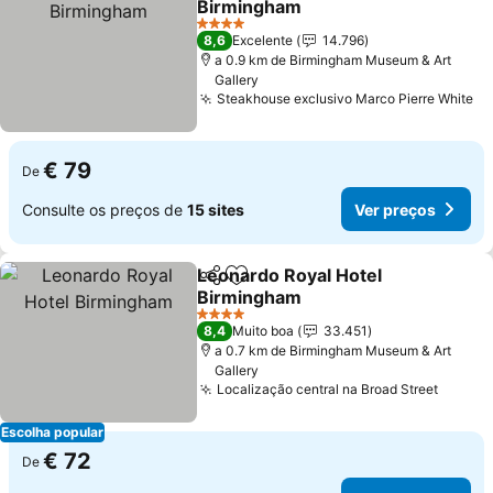
Birmingham
4 Estrelas
8,6
Excelente
14.796
a 0.9 km de Birmingham Museum & Art
Gallery
Steakhouse exclusivo Marco Pierre White
€ 79
De
Consulte os preços de
15 sites
Ver preços
Leonardo Royal Hotel
Partilhar
Adicionar aos favoritos
Birmingham
4 Estrelas
8,4
Muito boa
33.451
a 0.7 km de Birmingham Museum & Art
Gallery
Localização central na Broad Street
Escolha popular
€ 72
De