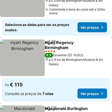
a 0.5 km de Birmingham Museum & Art
Gallery
Caminhada à beira do canal até a Utilita
Arena
Selecione as datas para ver os preços
Ver preços
exatos.
Hyatt Regency
Partilhar
Adicionar aos favoritos
Birmingham
4 Estrelas
8,5
Excelente
15.812
a 0.4 km de Birmingham Museum & Art
Gallery
€ 115
De
Consulte os preços de
7 sites
Ver preços
Macdonald Burlington
Partilhar
Adicionar aos favoritos