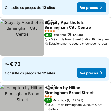
Consulte os preços de
12 sites
Ver preços
Staycity Aparthotels
Partilhar
Adicionar aos favoritos
Birmingham City Centre
4 Estrelas
8,7
Excelente
12.749
a 0.9 km de New Street Station Birmingham
Estacionamento seguro e fechado no local
€ 73
De
Consulte os preços de
12 sites
Ver preços
Hampton by Hilton
Partilhar
Adicionar aos favoritos
Birmingham Broad Street
3 Estrelas
8,1
Muito boa
19.598
a 0.9 km de Birmingham Museum & Art
Gallery