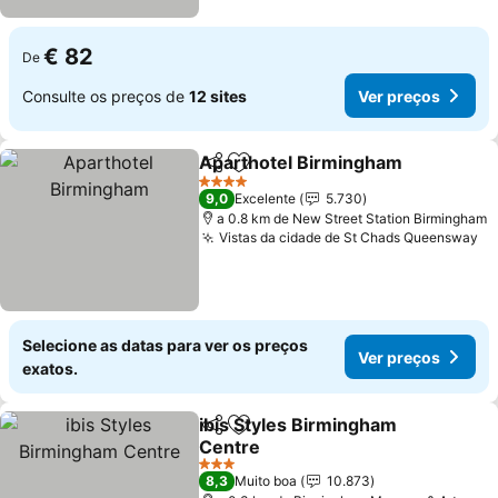
€ 82
De
Consulte os preços de
12 sites
Ver preços
Aparthotel Birmingham
Partilhar
Adicionar aos favoritos
4 Estrelas
9,0
Excelente
5.730
a 0.8 km de New Street Station Birmingham
Vistas da cidade de St Chads Queensway
Selecione as datas para ver os preços
Ver preços
exatos.
ibis Styles Birmingham
Partilhar
Adicionar aos favoritos
Centre
3 Estrelas
8,3
Muito boa
10.873