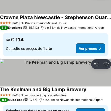
Crowne Plaza Newcastle - Stephenson Quarter By Ihg
Hotel
Piscina interior Mineral House
4 Estrelas
8,8
Excelente
15.713
a 9.8 km de Newcastle International Airport
€ 114
De
Consulte os preços de
1 site
Ver preços
Partilhar
Ad
The Keelman and Big Lamp Brewery
Hotel
Acomodação que aceita cães
4 Estrelas
8,1
Muito boa
1.766
a 6.4 km de Newcastle International Airport
Selecione as datas para ver os preços