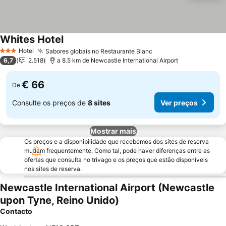
Whites Hotel
Hotel
Sabores globais no Restaurante Blanc
3 Estrelas
6,7
2.518
a 8.5 km de Newcastle International Airport
€ 66
De
Consulte os preços de
8 sites
Ver preços
Mostrar mais
Os preços e a disponibilidade que recebemos dos sites de reserva
mudam frequentemente. Como tal, pode haver diferenças entre as
ofertas que consulta no trivago e os preços que estão disponíveis
nos sites de reserva.
Newcastle International Airport (Newcastle
upon Tyne, Reino Unido)
Contacto