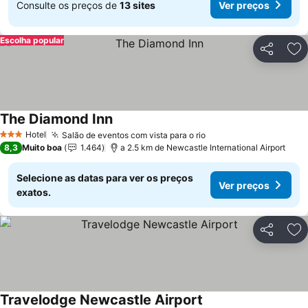
Consulte os preços de
13 sites
Ver preços
Escolha popular
Partilhar
Ad
The Diamond Inn
Hotel
Salão de eventos com vista para o rio
3 Estrelas
8,3
Muito boa
1.464
a 2.5 km de Newcastle International Airport
Selecione as datas para ver os preços
Ver preços
exatos.
Partilhar
Ad
Travelodge Newcastle Airport