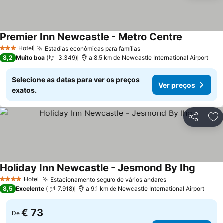
Premier Inn Newcastle - Metro Centre
Hotel
Estadias econômicas para famílias
3 Estrelas
8,2
Muito boa
3.349
a 8.5 km de Newcastle International Airport
Selecione as datas para ver os preços
Ver preços
exatos.
Partilhar
Ad
Holiday Inn Newcastle - Jesmond By Ihg
Hotel
Estacionamento seguro de vários andares
4 Estrelas
8,5
Excelente
7.918
a 9.1 km de Newcastle International Airport
€ 73
De