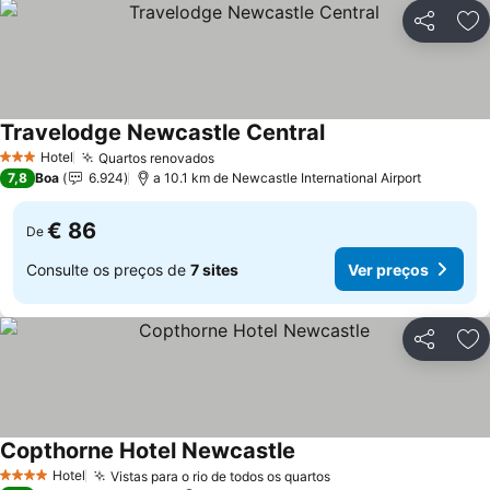
Partilhar
Ad
Travelodge Newcastle Central
Hotel
Quartos renovados
3 Estrelas
7,8
Boa
6.924
a 10.1 km de Newcastle International Airport
€ 86
De
Consulte os preços de
7 sites
Ver preços
Partilhar
Ad
Copthorne Hotel Newcastle
Hotel
Vistas para o rio de todos os quartos
4 Estrelas