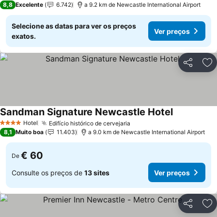
8,8
Excelente
6.742
a 9.2 km de Newcastle International Airport
Selecione as datas para ver os preços
Ver preços
exatos.
Partilhar
Ad
Sandman Signature Newcastle Hotel
Hotel
Edifício histórico de cervejaria
4 Estrelas
8,1
Muito boa
11.403
a 9.0 km de Newcastle International Airport
€ 60
De
Consulte os preços de
13 sites
Ver preços
Partilhar
Ad