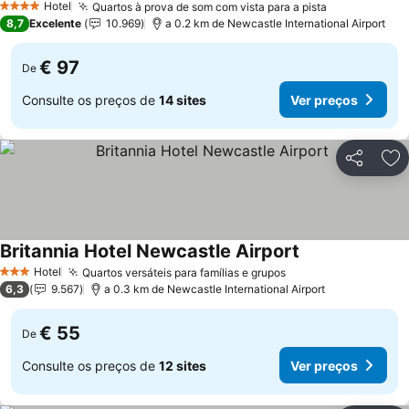
Hotel
Quartos à prova de som com vista para a pista
4 Estrelas
8,7
Excelente
10.969
a 0.2 km de Newcastle International Airport
€ 97
De
Consulte os preços de
14 sites
Ver preços
Partilhar
Ad
Britannia Hotel Newcastle Airport
Hotel
Quartos versáteis para famílias e grupos
3 Estrelas
6,3
9.567
a 0.3 km de Newcastle International Airport
€ 55
De
Consulte os preços de
12 sites
Ver preços