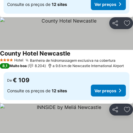
Consulte os preços de
12 sites
Ver preços
Partilhar
Ad
County Hotel Newcastle
Hotel
Banheira de hidromassagem exclusiva na cobertura
4 Estrelas
8,1
Muito boa
8.204
a 9.6 km de Newcastle International Airport
€ 109
De
Consulte os preços de
12 sites
Ver preços
Partilhar
Ad