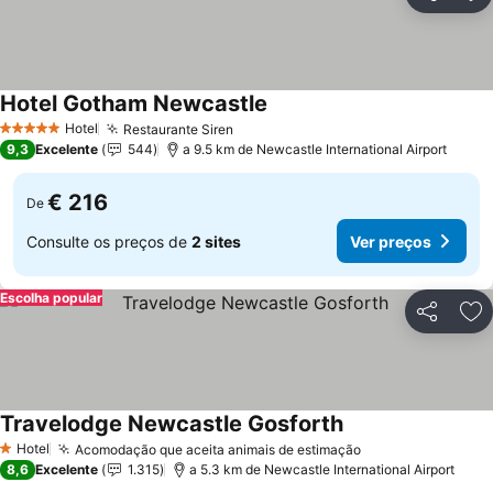
Partilhar
Ad
Hotel Gotham Newcastle
Hotel
Restaurante Siren
5 Estrelas
9,3
Excelente
544
a 9.5 km de Newcastle International Airport
€ 216
De
Consulte os preços de
2 sites
Ver preços
Escolha popular
Partilhar
Ad
Travelodge Newcastle Gosforth
Hotel
Acomodação que aceita animais de estimação
1 Estrelas
8,6
Excelente
1.315
a 5.3 km de Newcastle International Airport