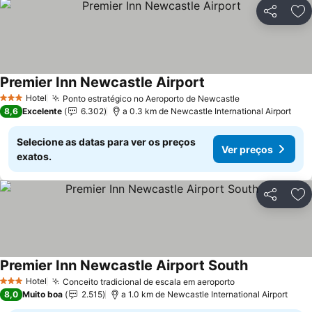
Partilhar
Ad
Premier Inn Newcastle Airport
Hotel
Ponto estratégico no Aeroporto de Newcastle
3 Estrelas
8,6
Excelente
6.302
a 0.3 km de Newcastle International Airport
Selecione as datas para ver os preços
Ver preços
exatos.
Partilhar
Ad
Premier Inn Newcastle Airport South
Hotel
Conceito tradicional de escala em aeroporto
3 Estrelas
8,0
Muito boa
2.515
a 1.0 km de Newcastle International Airport