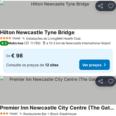
Partilhar
Ad
Hilton Newcastle Tyne Bridge
Hotel
Instalações do LivingWell Health Club
4 Estrelas
8,3
Muito boa
11.765
a 10.3 km de Newcastle International Airport
€ 98
De
Consulte os preços de
12 sites
Ver preços
Partilhar
Ad
Premier Inn Newcastle City Centre (The Gate) hotel
Hotel
Restaurante Bar + Block Steakhouse
3 Estrelas