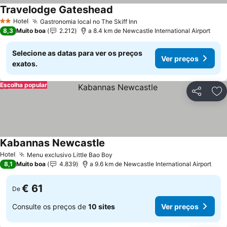
Travelodge Gateshead
Hotel
Gastronomia local no The Skiff Inn
2 Estrelas
8,3
Muito boa
2.212
a 8.4 km de Newcastle International Airport
Selecione as datas para ver os preços
Ver preços
exatos.
Escolha popular
Partilhar
Ad
Kabannas Newcastle
Hotel
Menu exclusivo Little Bao Boy
8,1
Muito boa
4.839
a 9.6 km de Newcastle International Airport
€ 61
De
Consulte os preços de
10 sites
Ver preços