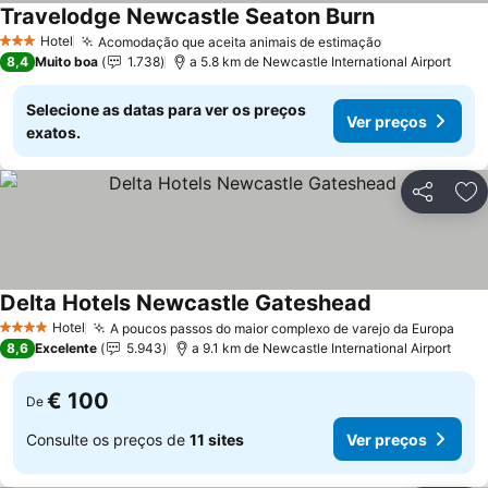
Travelodge Newcastle Seaton Burn
Hotel
Acomodação que aceita animais de estimação
3 Estrelas
8,4
Muito boa
1.738
a 5.8 km de Newcastle International Airport
Selecione as datas para ver os preços
Ver preços
exatos.
Partilhar
Ad
Delta Hotels Newcastle Gateshead
Hotel
A poucos passos do maior complexo de varejo da Europa
4 Estrelas
8,6
Excelente
5.943
a 9.1 km de Newcastle International Airport
€ 100
De
Consulte os preços de
11 sites
Ver preços