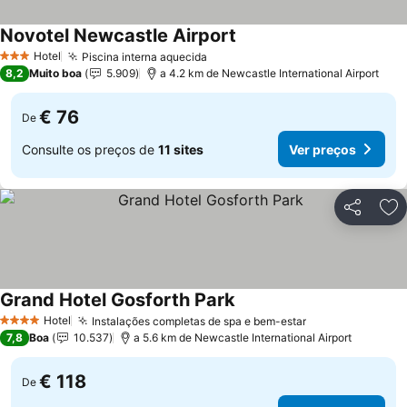
Novotel Newcastle Airport
Hotel
Piscina interna aquecida
3 Estrelas
8,2
Muito boa
5.909
a 4.2 km de Newcastle International Airport
€ 76
De
Consulte os preços de
11 sites
Ver preços
Partilhar
Ad
Grand Hotel Gosforth Park
Hotel
Instalações completas de spa e bem-estar
4 Estrelas
7,8
Boa
10.537
a 5.6 km de Newcastle International Airport
€ 118
De