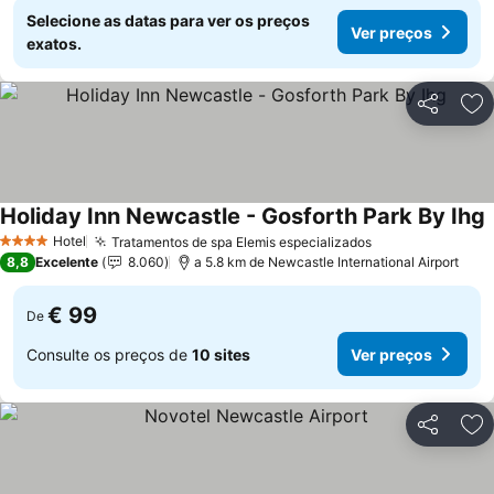
Selecione as datas para ver os preços
Ver preços
exatos.
Partilhar
Ad
Holiday Inn Newcastle - Gosforth Park By Ihg
Hotel
Tratamentos de spa Elemis especializados
4 Estrelas
8,8
Excelente
8.060
a 5.8 km de Newcastle International Airport
€ 99
De
Consulte os preços de
10 sites
Ver preços
Partilhar
Ad