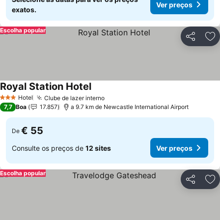
Ver preços
exatos.
Escolha popular
Partilhar
Ad
Royal Station Hotel
Hotel
Clube de lazer interno
3 Estrelas
7,7
Boa
17.857
a 9.7 km de Newcastle International Airport
€ 55
De
Consulte os preços de
12 sites
Ver preços
Escolha popular
Partilhar
Ad