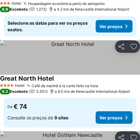
Hotel
Hospedagem econômica perto do aeroporto
3 Estrelas
8,6
Excelente
1.272
a 4.2 km de Newcastle International Airport
Selecione as datas para ver os preços
Ver preços
exatos.
Partilhar
Ad
Great North Hotel
Hotel
Café da manhã à la carte feito na hora
4 Estrelas
9,2
Excelente
5.301
a 6.0 km de Newcastle International Airport
€ 74
De
Consulte os preços de
9 sites
Ver preços