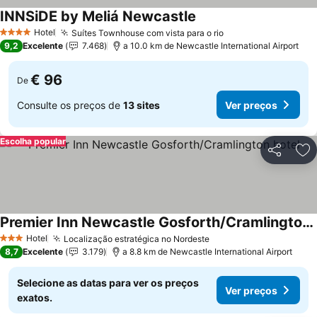
INNSiDE by Meliá Newcastle
Hotel
Suítes Townhouse com vista para o rio
4 Estrelas
9,2
Excelente
7.468
a 10.0 km de Newcastle International Airport
€ 96
De
Consulte os preços de
13 sites
Ver preços
Escolha popular
Partilhar
Ad
Premier Inn Newcastle Gosforth/Cramlington hotel
Hotel
Localização estratégica no Nordeste
3 Estrelas
8,7
Excelente
3.179
a 8.8 km de Newcastle International Airport
Selecione as datas para ver os preços
Ver preços
exatos.