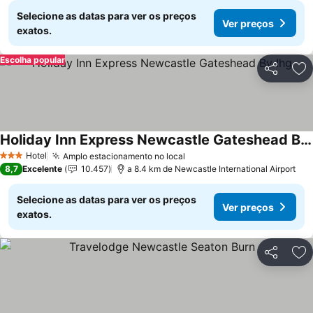
Selecione as datas para ver os preços
Ver preços
exatos.
Escolha popular
Partilhar
Ad
Holiday Inn Express Newcastle Gateshead By Ihg
Hotel
Amplo estacionamento no local
3 Estrelas
8,7
Excelente
10.457
a 8.4 km de Newcastle International Airport
Selecione as datas para ver os preços
Ver preços
exatos.
Partilhar
Ad