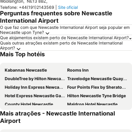
Woolsington
,
NE13 8BZ
,
Telefone
:
+44(191)2143569
|
Site oficial
Perguntas frequentes sobre Newcastle
International Airport
O que faz com que Newcastle International Airport seja popular em
Newcastle upon Tyne?
Que alojamentos existem perto de Newcastle International Airport?
Quais outras atrações existem perto de Newcastle International
Airport?
Mais Top hotéis
Kabannas Newcastle
Rooms Inn
DoubleTree by Hilton Newcastle International Airport
Travelodge Newcastle Quayside
Holiday Inn Express Newcastle City Centre By Ihg
Four Points Flex by Sheraton Newcastle
Hotel Express Newcastle Gateshead
Hilton Newcastle Tyne Bridge
County Hotel Newcastle
Maldron Hotel Newcastle
Mais atrações - Newcastle International
Motel One Newcastle
Metro Inns Newcastle
Airport
Royal Station Hotel
Leonardo Hotel Newcastle Quayside
Hampton by Hilton Newcastle
The Sea Hotel