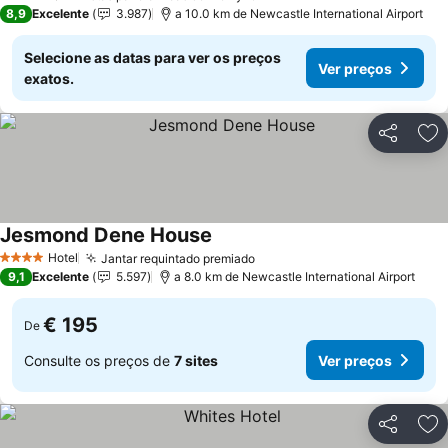
2 Estrelas
8,9
Excelente
3.987
a 10.0 km de Newcastle International Airport
Selecione as datas para ver os preços
Ver preços
exatos.
Partilhar
Ad
Jesmond Dene House
Hotel
Jantar requintado premiado
4 Estrelas
9,1
Excelente
5.597
a 8.0 km de Newcastle International Airport
€ 195
De
Consulte os preços de
7 sites
Ver preços
Partilhar
Ad