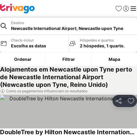
Favoritos
Iniciar
Me
Destino
Newcastle International Airport, Newcastle upon Tyne
Check-in/out
Hóspedes e quartos
Escolha as datas
2 hóspedes, 1 quarto.
Ordenar
Filtrar
Mapa
Alojamentos em Newcastle upon Tyne perto
de Newcastle International Airport
(Newcastle upon Tyne, Reino Unido)
Como os pagamentos influenciam os resultados
Partilhar
Ad
DoubleTree by Hilton Newcastle International Airport