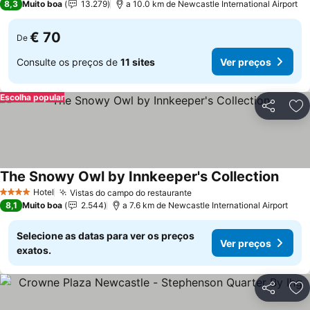
8,3
Muito boa
13.279
a 10.0 km de Newcastle International Airport
€ 70
De
Consulte os preços de
11 sites
Ver preços
Escolha popular
Partilhar
Ad
The Snowy Owl by Innkeeper's Collection
Hotel
Vistas do campo do restaurante
4 Estrelas
8,1
Muito boa
2.544
a 7.6 km de Newcastle International Airport
Selecione as datas para ver os preços
Ver preços
exatos.
Partilhar
Ad