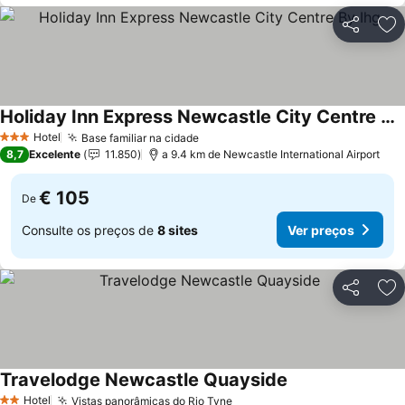
Partilhar
Ad
Holiday Inn Express Newcastle City Centre By Ihg
Hotel
Base familiar na cidade
3 Estrelas
8,7
Excelente
11.850
a 9.4 km de Newcastle International Airport
€ 105
De
Consulte os preços de
8 sites
Ver preços
Partilhar
Ad
Travelodge Newcastle Quayside
Hotel
Vistas panorâmicas do Rio Tyne