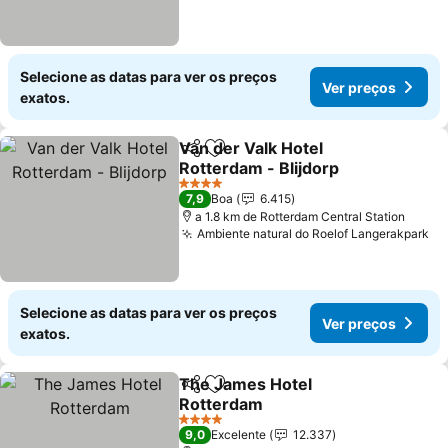
Selecione as datas para ver os preços
Ver preços
exatos.
Van der Valk Hotel
Partilhar
Adicionar aos favoritos
Rotterdam - Blijdorp
4 Estrelas
7,9
Boa
6.415
a 1.8 km de Rotterdam Central Station
Ambiente natural do Roelof Langerakpark
Selecione as datas para ver os preços
Ver preços
exatos.
The James Hotel
Partilhar
Adicionar aos favoritos
Rotterdam
4 Estrelas
9,0
Excelente
12.337