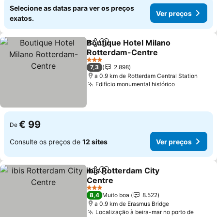
Selecione as datas para ver os preços
Ver preços
exatos.
Boutique Hotel Milano
Partilhar
Adicionar aos favoritos
Rotterdam-Centre
3 Estrelas
7,3
2.898
a 0.9 km de Rotterdam Central Station
Edifício monumental histórico
€ 99
De
Consulte os preços de
12 sites
Ver preços
ibis Rotterdam City
Partilhar
Adicionar aos favoritos
Centre
3 Estrelas
8,4
Muito boa
8.522
a 0.9 km de Erasmus Bridge
Localização à beira-mar no porto de