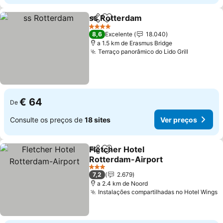
ss Rotterdam
Partilhar
Adicionar aos favoritos
4 Estrelas
8,6
Excelente
18.040
a 1.5 km de Erasmus Bridge
Terraço panorâmico do Lido Grill
€ 64
De
Consulte os preços de
18 sites
Ver preços
Fletcher Hotel
Partilhar
Adicionar aos favoritos
Rotterdam-Airport
3 Estrelas
7,2
2.679
a 2.4 km de Noord
Instalações compartilhadas no Hotel Wings