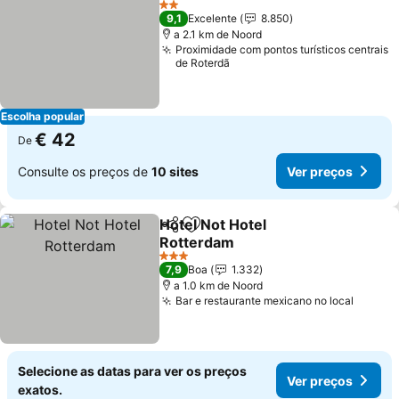
2 Estrelas
9,1
Excelente
8.850
a 2.1 km de Noord
Proximidade com pontos turísticos centrais
de Roterdã
Escolha popular
€ 42
De
Consulte os preços de
10 sites
Ver preços
Hotel Not Hotel
Partilhar
Adicionar aos favoritos
Rotterdam
3 Estrelas
7,9
Boa
1.332
a 1.0 km de Noord
Bar e restaurante mexicano no local
Selecione as datas para ver os preços
Ver preços
exatos.