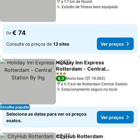
a 1.7 km de Noord
Estúdio de fitness bem equipado
€ 74
De
Consulte os preços de
13 sites
Ver preços
Holiday Inn Express
Partilhar
Adicionar aos favoritos
Rotterdam - Central
Station By Ihg
3 Estrelas
8,3
Muito boa
16.563
a 0.5 km de Rotterdam Central Station
Estacionamento seguro no local
Escolha popular
Selecione as datas para ver os preços
Ver preços
exatos.
CityHub Rotterdam
Partilhar
Adicionar aos favoritos