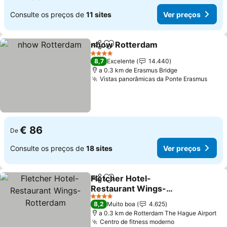
Consulte os preços de
11 sites
Ver preços
nhow Rotterdam
Partilhar
Adicionar aos favoritos
4 Estrelas
8,7
Excelente
14.440
a 0.3 km de Erasmus Bridge
Vistas panorâmicas da Ponte Erasmus
€ 86
De
Consulte os preços de
18 sites
Ver preços
Fletcher Hotel-
Partilhar
Adicionar aos favoritos
Restaurant Wings-
Rotterdam
4 Estrelas
8,2
Muito boa
4.625
a 0.3 km de Rotterdam The Hague Airport
Centro de fitness moderno