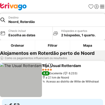
Favoritos
Iniciar
Me
Destino
Noord, Roterdão
Check-in/out
Hóspedes e quartos
Escolha as datas
2 hóspedes, 1 quarto.
Ordenar
Filtrar
Mapa
Alojamentos em Roterdão perto de Noord
Como os pagamentos influenciam os resultados
The Usual Rotterdam
Partilhar
Adicionar aos favoritos
4 Estrelas
8,6
Excelente
6.233
a 2.1 km de Noord
Acesso ao distrito de Witte de Withstraat