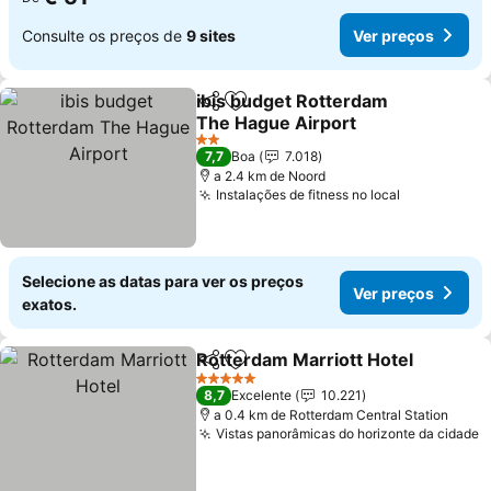
Consulte os preços de
9 sites
Ver preços
ibis budget Rotterdam
Partilhar
Adicionar aos favoritos
The Hague Airport
2 Estrelas
7,7
Boa
7.018
a 2.4 km de Noord
Instalações de fitness no local
Selecione as datas para ver os preços
Ver preços
exatos.
Rotterdam Marriott Hotel
Partilhar
Adicionar aos favoritos
5 Estrelas
8,7
Excelente
10.221
a 0.4 km de Rotterdam Central Station
Vistas panorâmicas do horizonte da cidade