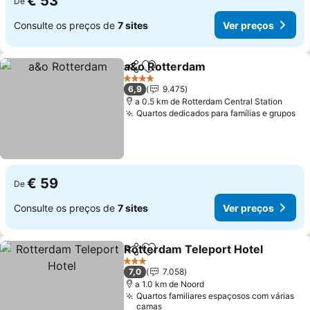
€ 53
De
Consulte os preços de
7 sites
Ver preços
a&o Rotterdam
Partilhar
Adicionar aos favoritos
4 Estrelas
6,9
9.475
a 0.5 km de Rotterdam Central Station
Quartos dedicados para famílias e grupos
€ 59
De
Consulte os preços de
7 sites
Ver preços
Rotterdam Teleport Hotel
Partilhar
Adicionar aos favoritos
3 Estrelas
7,0
7.058
a 1.0 km de Noord
Quartos familiares espaçosos com várias
camas