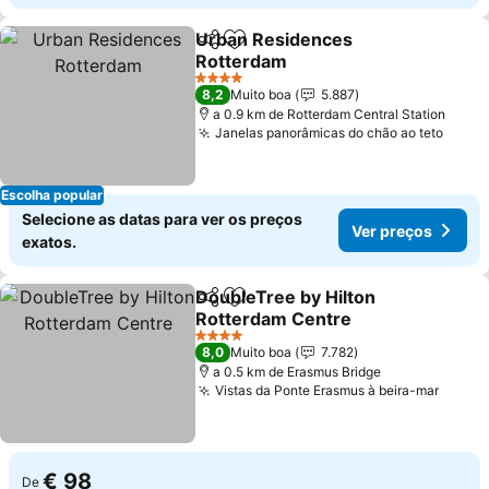
Urban Residences
Partilhar
Adicionar aos favoritos
Rotterdam
4 Estrelas
8,2
Muito boa
5.887
a 0.9 km de Rotterdam Central Station
Janelas panorâmicas do chão ao teto
Escolha popular
Selecione as datas para ver os preços
Ver preços
exatos.
DoubleTree by Hilton
Partilhar
Adicionar aos favoritos
Rotterdam Centre
4 Estrelas
8,0
Muito boa
7.782
a 0.5 km de Erasmus Bridge
Vistas da Ponte Erasmus à beira-mar
€ 98
De