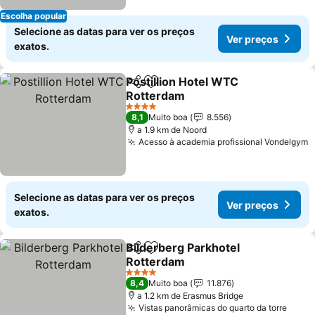
Escolha popular
Selecione as datas para ver os preços
Ver preços
exatos.
Postillion Hotel WTC
Partilhar
Adicionar aos favoritos
Rotterdam
4 Estrelas
8,1
Muito boa
8.556
a 1.9 km de Noord
Acesso à academia profissional Vondelgym
Selecione as datas para ver os preços
Ver preços
exatos.
Bilderberg Parkhotel
Partilhar
Adicionar aos favoritos
Rotterdam
4 Estrelas
8,4
Muito boa
11.876
a 1.2 km de Erasmus Bridge
Vistas panorâmicas do quarto da torre