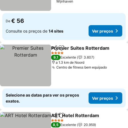
Wijnhaven
€ 56
De
Consulte os preços de
14 sites
Ver preços
Premier Suites Rotterdam
Partilhar
Adicionar aos favoritos
4 Estrelas
9,1
Excelente
3.607
a 1.3 km de Noord
Centro de fitness bem equipado
Selecione as datas para ver os preços
Ver preços
exatos.
ART Hotel Rotterdam
Partilhar
Adicionar aos favoritos
4 Estrelas
8,5
Excelente
20.959