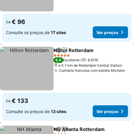
€ 96
De
Consulte os preços de
17 sites
Ver preços
Hilton Rotterdam
Partilhar
Adicionar aos favoritos
5 Estrelas
8,6
Excelente
8.679
a 0.7 km de Rotterdam Central Station
Culinária francesa com estrela Michelin
€ 133
De
Consulte os preços de
13 sites
Ver preços
NH Atlanta Rotterdam
Partilhar
Adicionar aos favoritos