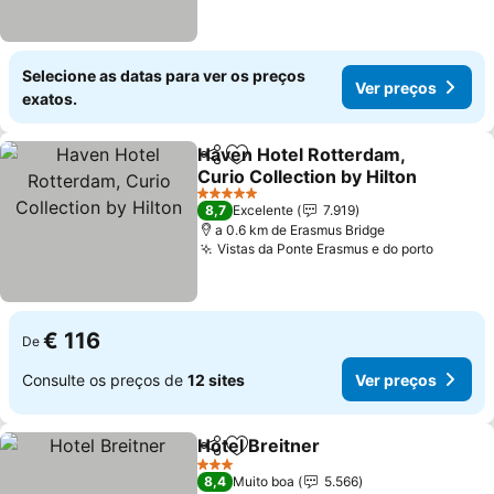
Selecione as datas para ver os preços
Ver preços
exatos.
Haven Hotel Rotterdam,
Partilhar
Adicionar aos favoritos
Curio Collection by Hilton
5 Estrelas
8,7
Excelente
7.919
a 0.6 km de Erasmus Bridge
Vistas da Ponte Erasmus e do porto
€ 116
De
Consulte os preços de
12 sites
Ver preços
Hotel Breitner
Partilhar
Adicionar aos favoritos
3 Estrelas
8,4
Muito boa
5.566