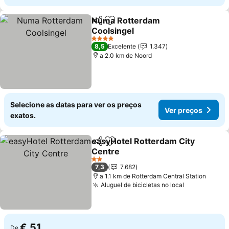
Numa Rotterdam
Partilhar
Adicionar aos favoritos
Coolsingel
4 Estrelas
8,5
Excelente
1.347
a 2.0 km de Noord
Selecione as datas para ver os preços
Ver preços
exatos.
easyHotel Rotterdam City
Partilhar
Adicionar aos favoritos
Centre
2 Estrelas
7,3
7.682
a 1.1 km de Rotterdam Central Station
Aluguel de bicicletas no local
€ 51
De