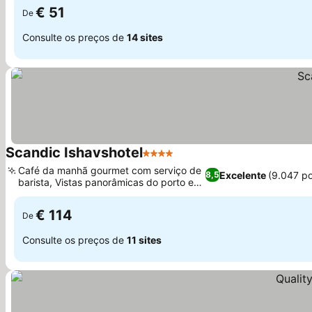
€ 51
De
Consulte os preços de
14 sites
Scandic Ishavshotel
4 Estrelas
Café da manhã gourmet com serviço de
Excelente
(9.047 p
8,5
barista, Vistas panorâmicas do porto e
da cidade
€ 114
De
Consulte os preços de
11 sites