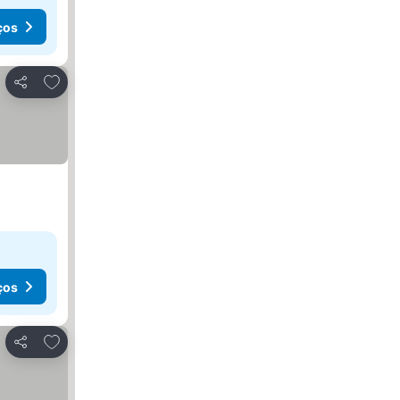
ços
Adicionar aos favoritos
Partilhar
ços
Adicionar aos favoritos
Partilhar