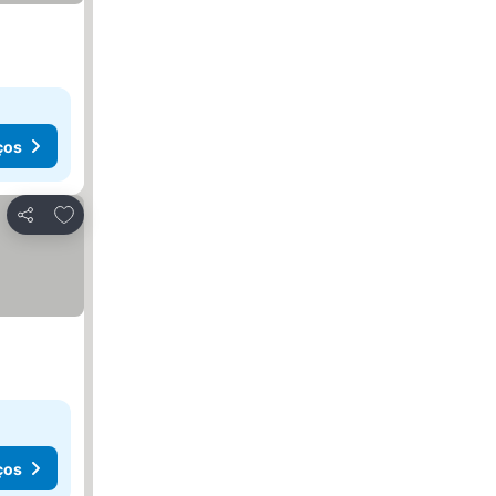
ços
Adicionar aos favoritos
Partilhar
ços