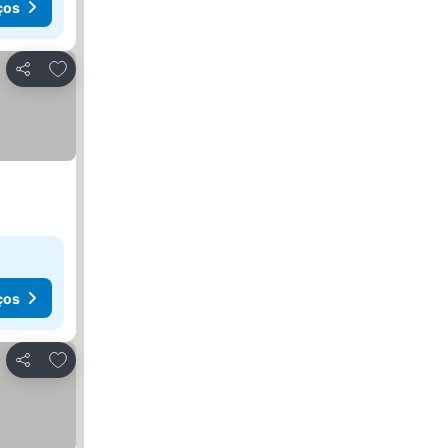
ços
Adicionar aos favoritos
Partilhar
ços
Adicionar aos favoritos
Partilhar