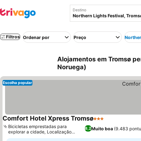
Destino
Filtros
Ordenar por
Preço
Norther
Alojamentos em Tromsø pert
Noruega)
Escolha popular
Comfort Hotel Xpress Tromsø
3 Estrelas
Bicicletas emprestadas para
Muito boa
(9.483 pont
8,2
explorar a cidade, Localização
central na cidade