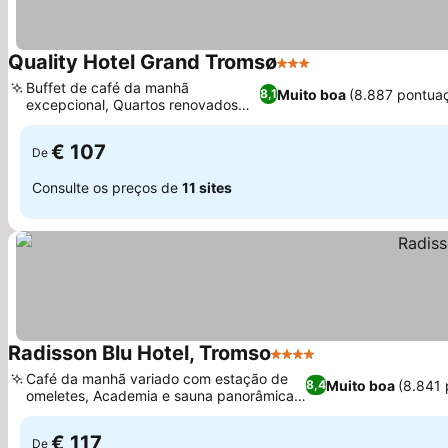
Quality Hotel Grand Tromsø
3 Estrelas
Buffet de café da manhã
Muito boa
(8.887 pontua
8,1
excepcional, Quartos renovados
com arte local
€ 107
De
Consulte os preços de
11 sites
Radisson Blu Hotel, Tromso
4 Estrelas
Café da manhã variado com estação de
Muito boa
(8.841
8,4
omeletes, Academia e sauna panorâmicas
no 10º andar
€ 117
De