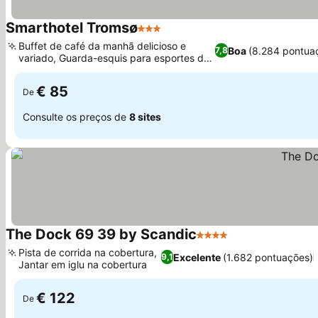
Smarthotel Tromsø
3 Estrelas
Buffet de café da manhã delicioso e
Boa
(8.284 pontua
7,8
variado, Guarda-esquis para esportes de
inverno
€ 85
De
Consulte os preços de
8 sites
The Dock 69 39 by Scandic
4 Estrelas
Pista de corrida na cobertura,
Excelente
(1.682 pontuações)
9,1
Jantar em iglu na cobertura
€ 122
De