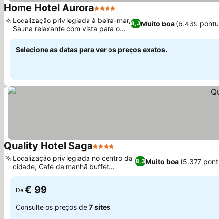
Home Hotel Aurora
4 Estrelas
Localização privilegiada à beira-mar,
Muito boa
(6.439 pontu
8,3
Sauna relaxante com vista para o
porto
Selecione as datas para ver os preços exatos.
Quality Hotel Saga
4 Estrelas
Localização privilegiada no centro da
Muito boa
(5.377 pont
8,3
cidade, Café da manhã buffet
excepcional
€ 99
De
Consulte os preços de
7 sites