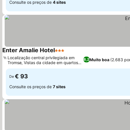
Consulte os preços de
4 sites
Enter Amalie Hotel
3 Estrelas
Localização central privilegiada em
Muito boa
(2.683 po
8,2
Tromsø, Vistas da cidade em quartos
selecionados
€ 93
De
Consulte os preços de
7 sites