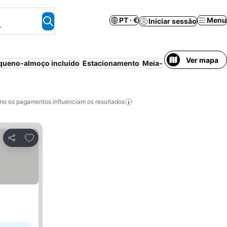
PT · €
Menu
Iniciar sessão
.
Ver mapa
queno-almoço incluído
Estacionamento
Meia-pensão
Aparthote
o os pagamentos influenciam os resultados
Adicionar aos favoritos
Partilhar