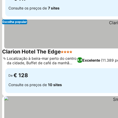
Consulte os preços de
7 sites
Escolha popular
Clarion Hotel The Edge
4 Estrelas
Localização à beira-mar perto do centro
Excelente
(11.389 p
8,8
da cidade, Buffet de café da manhã
excepcional
€ 128
De
Consulte os preços de
10 sites