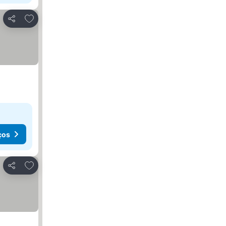
Adicionar aos favoritos
Partilhar
ços
Adicionar aos favoritos
Partilhar