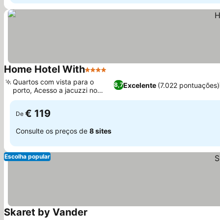
Home Hotel With
4 Estrelas
Quartos com vista para o
Excelente
(7.022 pontuações)
8,7
porto, Acesso a jacuzzi no
terraço
€ 119
De
Consulte os preços de
8 sites
Escolha popular
Skaret by Vander