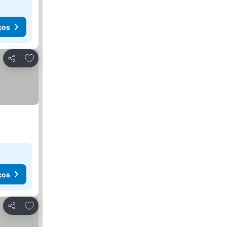
ços
Adicionar aos favoritos
Partilhar
ços
Adicionar aos favoritos
Partilhar