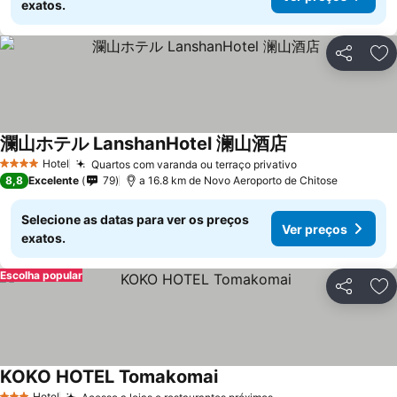
exatos.
Partilhar
Ad
瀾山ホテル LanshanHotel 澜山酒店
Hotel
Quartos com varanda ou terraço privativo
4 Estrelas
8,8
Excelente
79
a 16.8 km de Novo Aeroporto de Chitose
Selecione as datas para ver os preços
Ver preços
exatos.
Escolha popular
Partilhar
Ad
KOKO HOTEL Tomakomai
Hotel