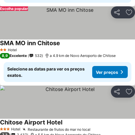
Escolha popular
Partilhar
Ad
SMA MO inn Chitose
Hotel
2 Estrelas
8,9
Excelente
532
a 4.9 km de Novo Aeroporto de Chitose
Selecione as datas para ver os preços
Ver preços
exatos.
Partilhar
Ad
Chitose Airport Hotel
Hotel
Restaurante de frutos do mar no local
3 Estrelas
7,3
2.437
a 5.5 km de Novo Aeroporto de Chitose