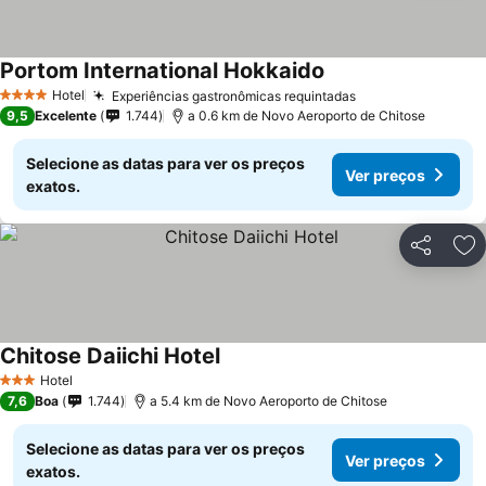
Portom International Hokkaido
Hotel
Experiências gastronômicas requintadas
4 Estrelas
9,5
Excelente
1.744
a 0.6 km de Novo Aeroporto de Chitose
Selecione as datas para ver os preços
Ver preços
exatos.
Partilhar
Ad
Chitose Daiichi Hotel
Hotel
3 Estrelas
7,6
Boa
1.744
a 5.4 km de Novo Aeroporto de Chitose
Selecione as datas para ver os preços
Ver preços
exatos.