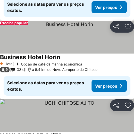
Selecione as datas para ver os preços
Ver preços
exatos.
Escolha popular
Partilhar
Ad
Business Hotel Horin
Hotel
Opção de café da manhã econômica
1 Estrelas
6,9
334
a 5.4 km de Novo Aeroporto de Chitose
Selecione as datas para ver os preços
Ver preços
exatos.
Partilhar
Ad