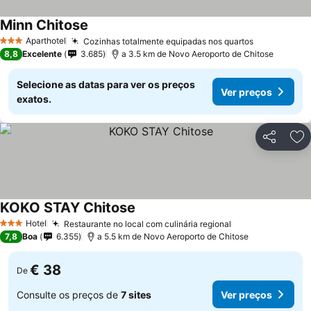
Minn Chitose
Aparthotel
Cozinhas totalmente equipadas nos quartos
3 Estrelas
8,8
Excelente
3.685
a 3.5 km de Novo Aeroporto de Chitose
Selecione as datas para ver os preços
Ver preços
exatos.
Partilhar
Ad
KOKO STAY Chitose
Hotel
Restaurante no local com culinária regional
3 Estrelas
7,8
Boa
6.355
a 5.5 km de Novo Aeroporto de Chitose
€ 38
De
Consulte os preços de
7 sites
Ver preços