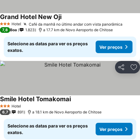
Grand Hotel New Oji
Hotel
Café da manhã no último andar com vista panorâmica
3 Estrelas
7,8
Boa
1.823
a 17.7 km de Novo Aeroporto de Chitose
Selecione as datas para ver os preços
Ver preços
exatos.
Partilhar
Ad
Smile Hotel Tomakomai
Hotel
3 Estrelas
6,7
891
a 18.1 km de Novo Aeroporto de Chitose
Selecione as datas para ver os preços
Ver preços
exatos.