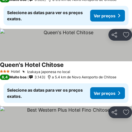
Selecione as datas para ver os preços
Ver preços
exatos.
Partilhar
Ad
Queen's Hotel Chitose
Hotel
Izakaya japonesa no local
3 Estrelas
8,4
Muito boa
3.143
a 5.4 km de Novo Aeroporto de Chitose
Selecione as datas para ver os preços
Ver preços
exatos.
Partilhar
Ad