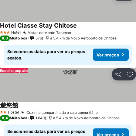
Hotel Classe Stay Chitose
Hotel
Vistas do Monte Tarumae
3 Estrelas
8,0
Muito boa
576
a 5.4 km de Novo Aeroporto de Chitose
Selecione as datas para ver os preços
Ver preços
exatos.
Escolha popular
Partilhar
Ad
遊悠館
Hostel
Cozinha compartilhada e sala comunitária
2 Estrelas
8,4
Muito boa
1.640
a 5.4 km de Novo Aeroporto de Chitose
Selecione as datas para ver os preços
Ver preços