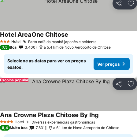
Partilhar
Ad
Hotel AreaOne Chitose
Hotel
Farto café da manhã japonês e ocidental
3 Estrelas
7,5
Boa
3.400
a 5.4 km de Novo Aeroporto de Chitose
Selecione as datas para ver os preços
Ver preços
exatos.
Escolha popular
Partilhar
Ad
Ana Crowne Plaza Chitose By Ihg
Hotel
Diversas experiências gastronômicas
4 Estrelas
8,4
Muito boa
7.831
a 6.1 km de Novo Aeroporto de Chitose