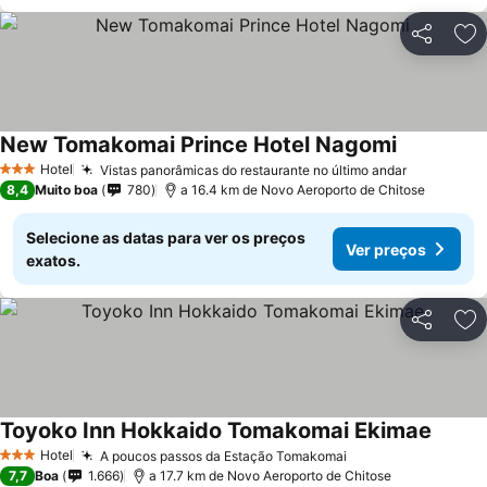
Partilhar
Ad
New Tomakomai Prince Hotel Nagomi
Hotel
Vistas panorâmicas do restaurante no último andar
3 Estrelas
8,4
Muito boa
780
a 16.4 km de Novo Aeroporto de Chitose
Selecione as datas para ver os preços
Ver preços
exatos.
Partilhar
Ad
Toyoko Inn Hokkaido Tomakomai Ekimae
Hotel
A poucos passos da Estação Tomakomai
3 Estrelas
7,7
Boa
1.666
a 17.7 km de Novo Aeroporto de Chitose