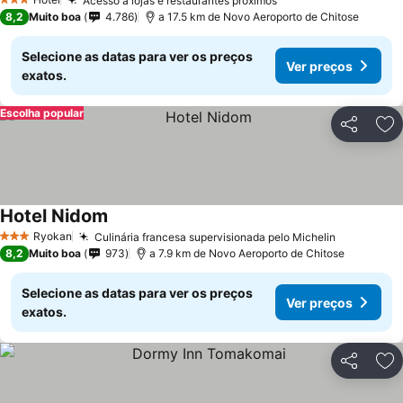
Acesso a lojas e restaurantes próximos
3 Estrelas
8,2
Muito boa
4.786
a 17.5 km de Novo Aeroporto de Chitose
Selecione as datas para ver os preços
Ver preços
exatos.
Escolha popular
Partilhar
Ad
Hotel Nidom
Ryokan
Culinária francesa supervisionada pelo Michelin
3 Estrelas
8,2
Muito boa
973
a 7.9 km de Novo Aeroporto de Chitose
Selecione as datas para ver os preços
Ver preços
exatos.
Partilhar
Ad