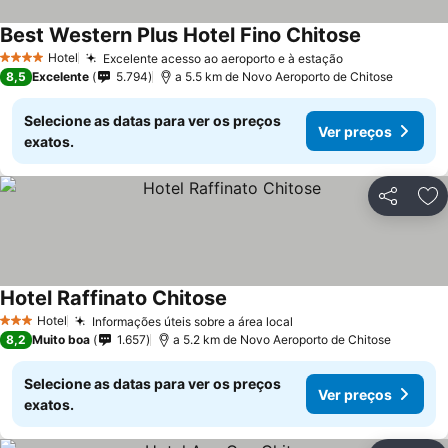
Best Western Plus Hotel Fino Chitose
Hotel
Excelente acesso ao aeroporto e à estação
4 Estrelas
8,5
Excelente
5.794
a 5.5 km de Novo Aeroporto de Chitose
Selecione as datas para ver os preços
Ver preços
exatos.
Partilhar
Ad
Hotel Raffinato Chitose
Hotel
Informações úteis sobre a área local
3 Estrelas
8,2
Muito boa
1.657
a 5.2 km de Novo Aeroporto de Chitose
Selecione as datas para ver os preços
Ver preços
exatos.