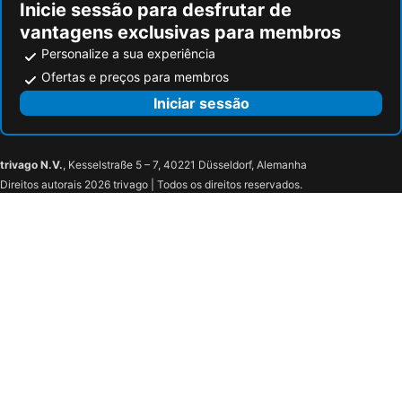
Inicie sessão para desfrutar de
Maruyama Park
Maruyama Koen Station
vantagens exclusivas para membros
Personalize a sua experiência
Ofertas e preços para membros
Iniciar sessão
trivago N.V.
, Kesselstraße 5 – 7, 40221 Düsseldorf, Alemanha
Direitos autorais 2026 trivago | Todos os direitos reservados.