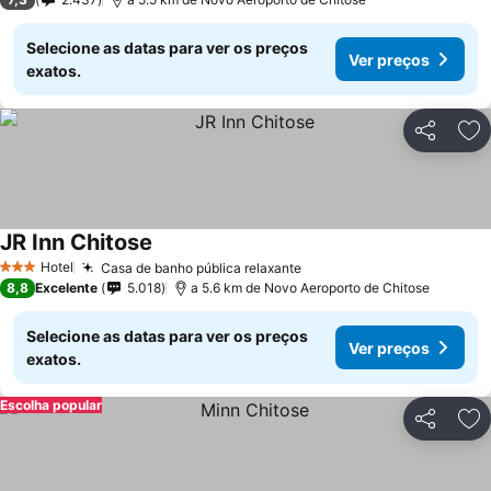
Selecione as datas para ver os preços
Ver preços
exatos.
Partilhar
Ad
JR Inn Chitose
Hotel
Casa de banho pública relaxante
3 Estrelas
8,8
Excelente
5.018
a 5.6 km de Novo Aeroporto de Chitose
Selecione as datas para ver os preços
Ver preços
exatos.
Escolha popular
Partilhar
Ad