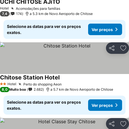
UCHI CHITOSE AJiTO
Hotel
Acomodações para famílias
7,4
174
a 5.3 km de Novo Aeroporto de Chitose
Selecione as datas para ver os preços
Ver preços
exatos.
Partilhar
Ad
Chitose Station Hotel
Hotel
Perto do shopping Aeon
2 Estrelas
8,0
Muito boa
2.682
a 5.7 km de Novo Aeroporto de Chitose
Selecione as datas para ver os preços
Ver preços
exatos.
Partilhar
Ad