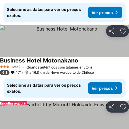
Selecione as datas para ver os preços
Ver preços
exatos.
Partilhar
Ad
Business Hotel Motonakano
Hotel
Quartos autênticos com tatames e futons
3 Estrelas
6,1
171
a 16.8 km de Novo Aeroporto de Chitose
Selecione as datas para ver os preços
Ver preços
exatos.
Escolha popular
Partilhar
Ad