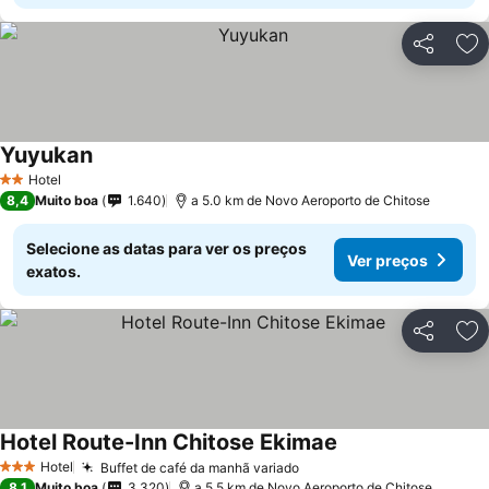
Partilhar
Ad
Yuyukan
Hotel
2 Estrelas
8,4
Muito boa
1.640
a 5.0 km de Novo Aeroporto de Chitose
Selecione as datas para ver os preços
Ver preços
exatos.
Partilhar
Ad
Hotel Route-Inn Chitose Ekimae
Hotel
Buffet de café da manhã variado
3 Estrelas
8,1
Muito boa
3.320
a 5.5 km de Novo Aeroporto de Chitose