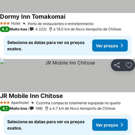
Dormy Inn Tomakomai
Hotel
Perto de restaurantes e entretenimento
3 Estrelas
8,3
Muito boa
4.322
a 18.0 km de Novo Aeroporto de Chitose
Selecione as datas para ver os preços
Ver preços
exatos.
Partilhar
Ad
JR Mobile Inn Chitose
Aparthotel
Cozinha compacta totalmente equipada no quarto
3 Estrelas
8,1
Muito boa
198
a 4.7 km de Novo Aeroporto de Chitose
Selecione as datas para ver os preços
Ver preços
exatos.