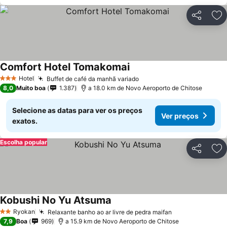
Partilhar
Ad
Comfort Hotel Tomakomai
Hotel
Buffet de café da manhã variado
3 Estrelas
8,0
Muito boa
1.387
a 18.0 km de Novo Aeroporto de Chitose
Selecione as datas para ver os preços
Ver preços
exatos.
Escolha popular
Partilhar
Ad
Kobushi No Yu Atsuma
Ryokan
Relaxante banho ao ar livre de pedra maifan
2 Estrelas
7,9
Boa
969
a 15.9 km de Novo Aeroporto de Chitose