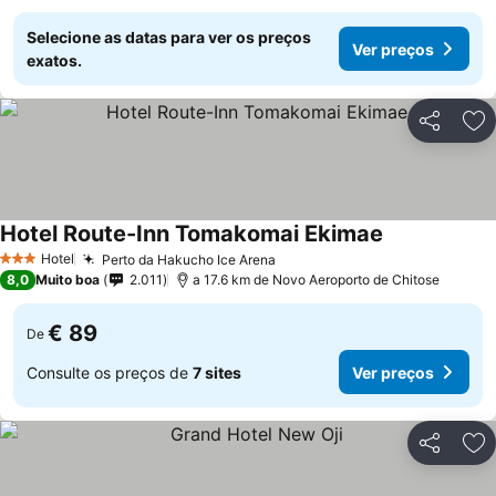
Selecione as datas para ver os preços
Ver preços
exatos.
Partilhar
Ad
Hotel Route-Inn Tomakomai Ekimae
Hotel
Perto da Hakucho Ice Arena
3 Estrelas
8,0
Muito boa
2.011
a 17.6 km de Novo Aeroporto de Chitose
€ 89
De
Consulte os preços de
7 sites
Ver preços
Partilhar
Ad