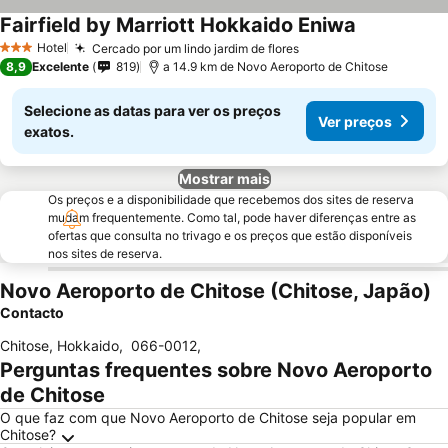
Fairfield by Marriott Hokkaido Eniwa
Hotel
Cercado por um lindo jardim de flores
3 Estrelas
8,9
Excelente
819
a 14.9 km de Novo Aeroporto de Chitose
Selecione as datas para ver os preços
Ver preços
exatos.
Mostrar mais
Os preços e a disponibilidade que recebemos dos sites de reserva
mudam frequentemente. Como tal, pode haver diferenças entre as
ofertas que consulta no trivago e os preços que estão disponíveis
nos sites de reserva.
Novo Aeroporto de Chitose (Chitose, Japão)
Contacto
Chitose, Hokkaido
,
066-0012
,
Perguntas frequentes sobre Novo Aeroporto
de Chitose
O que faz com que Novo Aeroporto de Chitose seja popular em
Chitose?