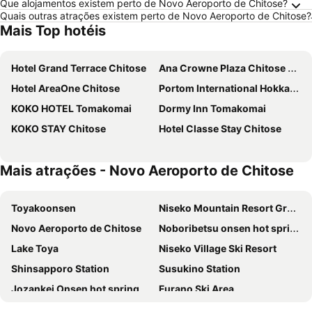
Que alojamentos existem perto de Novo Aeroporto de Chitose?
Quais outras atrações existem perto de Novo Aeroporto de Chitose?
Mais Top hotéis
Hotel Grand Terrace Chitose
Ana Crowne Plaza Chitose By Ihg
Hotel AreaOne Chitose
Portom International Hokkaido
KOKO HOTEL Tomakomai
Dormy Inn Tomakomai
KOKO STAY Chitose
Hotel Classe Stay Chitose
Mais atrações - Novo Aeroporto de Chitose
Toyakoonsen
Niseko Mountain Resort Gran Hirafu Ski
Novo Aeroporto de Chitose
Noboribetsu onsen hot spring
Lake Toya
Niseko Village Ski Resort
Shinsapporo Station
Susukino Station
Jozankei Onsen hot spring
Furano Ski Area
Kita
Lake Toya