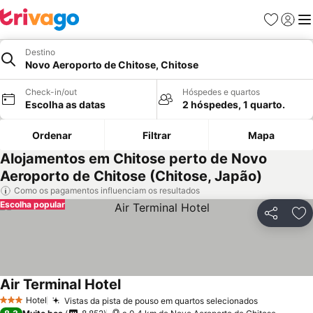
Favoritos
Iniciar
Me
Destino
Novo Aeroporto de Chitose, Chitose
Check-in/out
Hóspedes e quartos
Escolha as datas
2 hóspedes, 1 quarto.
Ordenar
Filtrar
Mapa
Alojamentos em Chitose perto de Novo
Aeroporto de Chitose (Chitose, Japão)
Como os pagamentos influenciam os resultados
Escolha popular
Partilhar
Ad
Air Terminal Hotel
Hotel
Vistas da pista de pouso em quartos selecionados
3 Estrelas