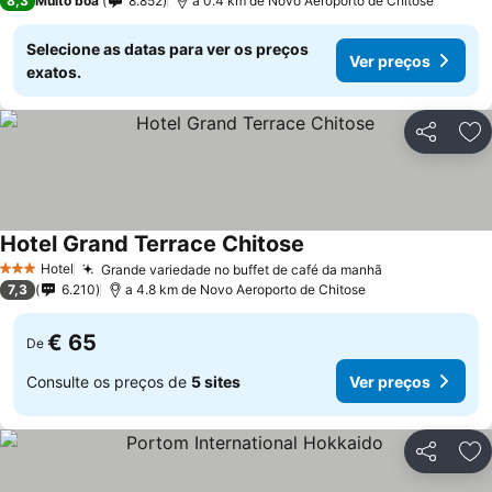
8,3
Muito boa
8.852
a 0.4 km de Novo Aeroporto de Chitose
Selecione as datas para ver os preços
Ver preços
exatos.
Partilhar
Ad
Hotel Grand Terrace Chitose
Hotel
Grande variedade no buffet de café da manhã
3 Estrelas
7,3
6.210
a 4.8 km de Novo Aeroporto de Chitose
€ 65
De
Consulte os preços de
5 sites
Ver preços
Partilhar
Ad