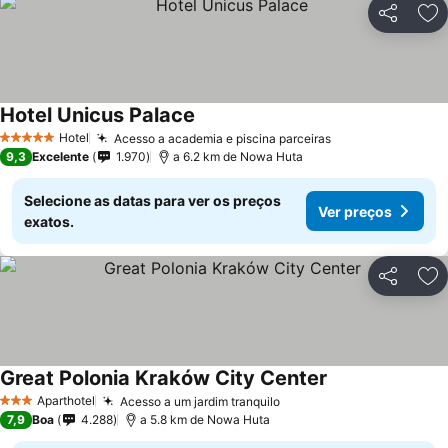
Partilhar
Ad
Hotel Unicus Palace
Hotel
Acesso a academia e piscina parceiras
5 Estrelas
9,3
Excelente
1.970
a 6.2 km de Nowa Huta
Selecione as datas para ver os preços
Ver preços
exatos.
Partilhar
Ad
Great Polonia Kraków City Center
Aparthotel
Acesso a um jardim tranquilo
3 Estrelas
7,9
Boa
4.288
a 5.8 km de Nowa Huta