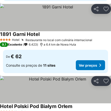
Partilhar
Ad
1891 Garni Hotel
Hotel
Restaurante no local com culinária internacional
4 Estrelas
9,1
Excelente
6.423
a 6.4 km de Nowa Huta
€ 62
De
Consulte os preços de
11 sites
Ver preços
Partilhar
Ad
Hotel Polski Pod Białym Orłem