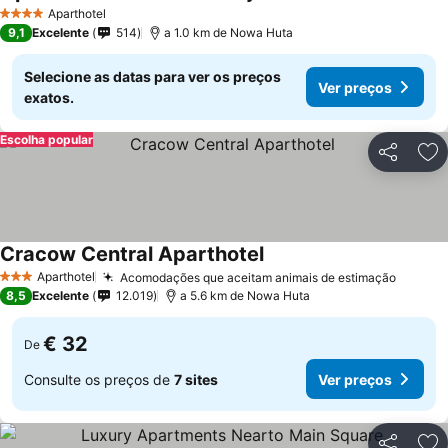
Aparthotel
4 Estrelas
9,1
Excelente
514
a 1.0 km de Nowa Huta
Selecione as datas para ver os preços
Ver preços
exatos.
Escolha popular
Partilhar
Ad
Cracow Central Aparthotel
Aparthotel
Acomodações que aceitam animais de estimação
3 Estrelas
8,5
Excelente
12.019
a 5.6 km de Nowa Huta
€ 32
De
Consulte os preços de
7 sites
Ver preços