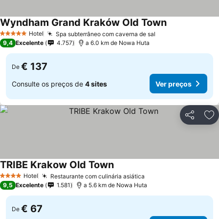
Wyndham Grand Kraków Old Town
Hotel
Spa subterrâneo com caverna de sal
5 Estrelas
9,4
Excelente
4.757
a 6.0 km de Nowa Huta
€ 137
De
Consulte os preços de
4 sites
Ver preços
Partilhar
Ad
TRIBE Krakow Old Town
Hotel
Restaurante com culinária asiática
4 Estrelas
9,5
Excelente
1.581
a 5.6 km de Nowa Huta
€ 67
De