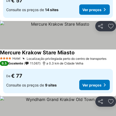
€ 57
De
Consulte os preços de
14 sites
Ver preços
Partilhar
Ad
Mercure Krakow Stare Miasto
Hotel
Localização privilegiada perto do centro de transportes
4 Estrelas
9,5
Excelente
11.067
a 0.3 km de Cidade Velha
€ 77
De
Consulte os preços de
9 sites
Ver preços
Partilhar
Ad