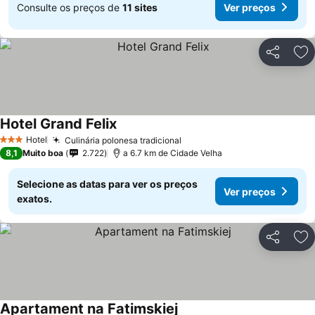
Consulte os preços de
11 sites
Ver preços
Partilhar
Ad
Hotel Grand Felix
Hotel
Culinária polonesa tradicional
3 Estrelas
8,1
Muito boa
2.722
a 6.7 km de Cidade Velha
Selecione as datas para ver os preços
Ver preços
exatos.
Partilhar
Ad
Apartament na Fatimskiej