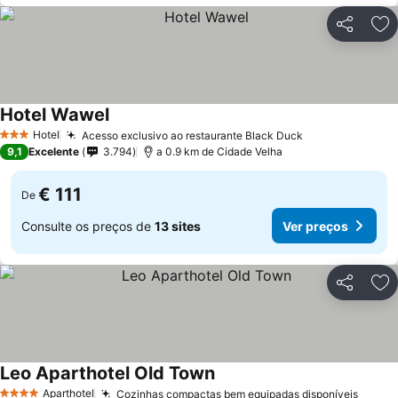
Partilhar
Ad
Hotel Wawel
Hotel
Acesso exclusivo ao restaurante Black Duck
3 Estrelas
9,1
Excelente
3.794
a 0.9 km de Cidade Velha
€ 111
De
Consulte os preços de
13 sites
Ver preços
Partilhar
Ad
Leo Aparthotel Old Town
Aparthotel
Cozinhas compactas bem equipadas disponíveis