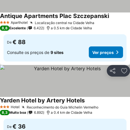
Antique Apartments Plac Szczepanski
Aparthotel
Localização central na Cidade Velha
3 Estrelas
8,8
Excelente
6.422
a 0.5 km de Cidade Velha
€ 88
De
Consulte os preços de
9 sites
Ver preços
Partilhar
Ad
Yarden Hotel by Artery Hotels
Hotel
Reconhecimento do Guia Michelin Vermelho
3 Estrelas
8,3
Muito boa
6.892
a 0.4 km de Cidade Velha
€ 36
De