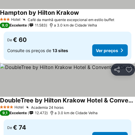
Hampton by Hilton Krakow
Hotel
Café da manhã quente excepcional em estilo buffet
3 Estrelas
9,0
Excelente
11.583
a 3.0 km de Cidade Velha
€ 60
De
Consulte os preços de
13 sites
Ver preços
Partilhar
Ad
DoubleTree by Hilton Krakow Hotel & Convention Center
Hotel
Academia 24 horas
4 Estrelas
9,1
Excelente
12.472
a 3.0 km de Cidade Velha
€ 74
De