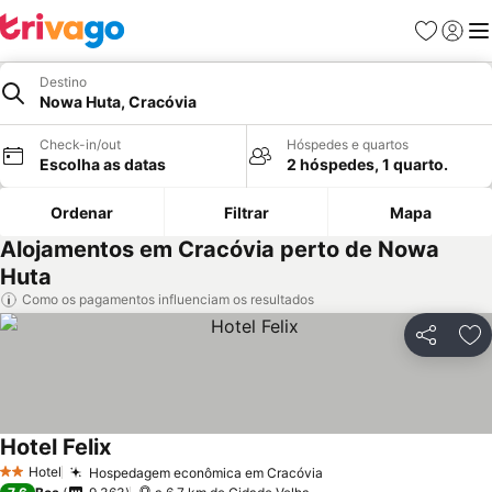
Favoritos
Iniciar
Me
Destino
Nowa Huta, Cracóvia
Check-in/out
Hóspedes e quartos
Escolha as datas
2 hóspedes, 1 quarto.
Ordenar
Filtrar
Mapa
Alojamentos em Cracóvia perto de Nowa
Huta
Como os pagamentos influenciam os resultados
Partilhar
Ad
Hotel Felix
Hotel
Hospedagem econômica em Cracóvia
2 Estrelas