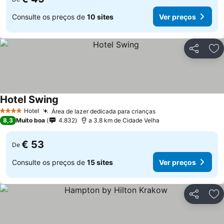
Consulte os preços de
10 sites
Ver preços
Partilhar
Ad
Hotel Swing
Hotel
Área de lazer dedicada para crianças
4 Estrelas
8,3
Muito boa
4.832
a 3.8 km de Cidade Velha
€ 53
De
Consulte os preços de
15 sites
Ver preços
Partilhar
Ad