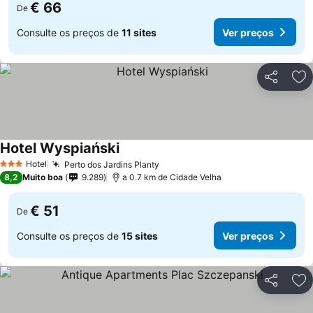
€ 66
De
Consulte os preços de
11 sites
Ver preços
Partilhar
Ad
Hotel Wyspiański
Hotel
Perto dos Jardins Planty
3 Estrelas
8,2
Muito boa
9.289
a 0.7 km de Cidade Velha
€ 51
De
Consulte os preços de
15 sites
Ver preços
Partilhar
Ad