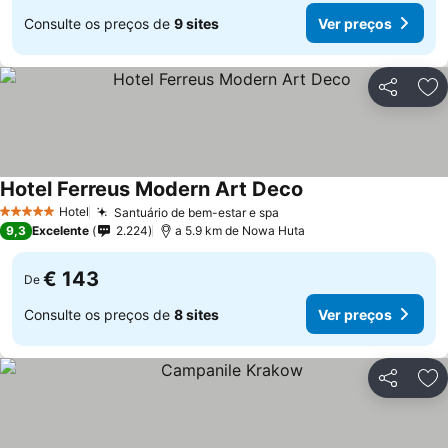
Consulte os preços de
9 sites
Ver preços
Partilhar
Ad
Hotel Ferreus Modern Art Deco
Hotel
Santuário de bem-estar e spa
5 Estrelas
9,3
Excelente
2.224
a 5.9 km de Nowa Huta
€ 143
De
Consulte os preços de
8 sites
Ver preços
Partilhar
Ad