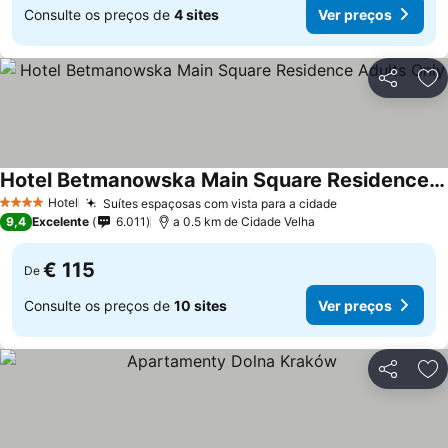
Consulte os preços de
4 sites
Ver preços
Partilhar
Ad
Hotel Betmanowska Main Square Residence Adults Only
Hotel
Suítes espaçosas com vista para a cidade
4 Estrelas
9,4
Excelente
6.011
a 0.5 km de Cidade Velha
€ 115
De
Consulte os preços de
10 sites
Ver preços
Partilhar
Ad