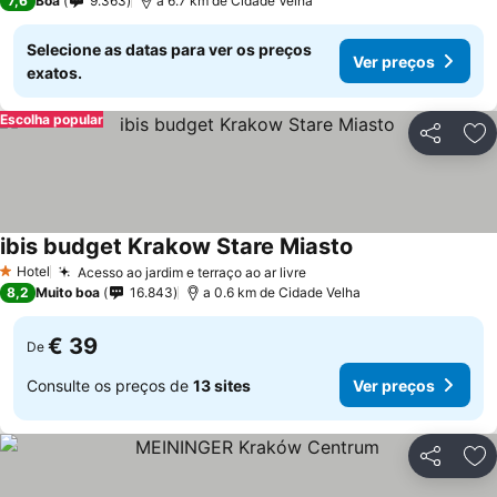
7,6
Boa
9.363
a 6.7 km de Cidade Velha
Selecione as datas para ver os preços
Ver preços
exatos.
Escolha popular
Partilhar
Ad
ibis budget Krakow Stare Miasto
Hotel
Acesso ao jardim e terraço ao ar livre
1 Estrelas
8,2
Muito boa
16.843
a 0.6 km de Cidade Velha
€ 39
De
Consulte os preços de
13 sites
Ver preços
Partilhar
Ad