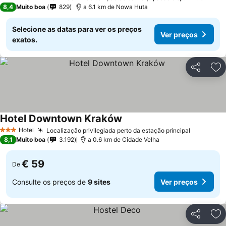
4 Estrelas
8,4
Muito boa
829
a 6.1 km de Nowa Huta
Selecione as datas para ver os preços
Ver preços
exatos.
Partilhar
Ad
Hotel Downtown Kraków
Hotel
Localização privilegiada perto da estação principal
3 Estrelas
8,1
Muito boa
3.192
a 0.6 km de Cidade Velha
€ 59
De
Consulte os preços de
9 sites
Ver preços
Partilhar
Ad