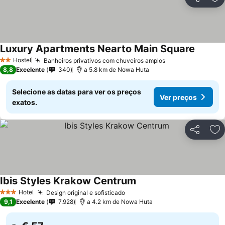
Partilhar
Ad
Luxury Apartments Nearto Main Square
Hostel
Banheiros privativos com chuveiros amplos
2 Estrelas
8,8
Excelente
340
a 5.8 km de Nowa Huta
Selecione as datas para ver os preços
Ver preços
exatos.
Partilhar
Ad
Ibis Styles Krakow Centrum
Hotel
Design original e sofisticado
3 Estrelas
9,1
Excelente
7.928
a 4.2 km de Nowa Huta