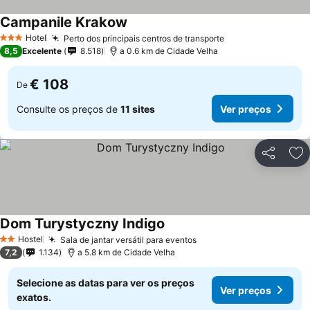
Campanile Krakow
Hotel
Perto dos principais centros de transporte
3 Estrelas
8,5
Excelente
8.518
a 0.6 km de Cidade Velha
€ 108
De
Consulte os preços de
11 sites
Ver preços
Partilhar
Ad
Dom Turystyczny Indigo
Hostel
Sala de jantar versátil para eventos
2 Estrelas
7,2
1.134
a 5.8 km de Cidade Velha
Selecione as datas para ver os preços
Ver preços
exatos.