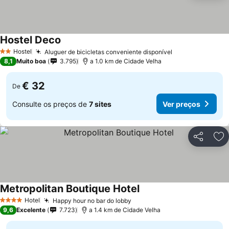
Hostel Deco
Hostel
Aluguer de bicicletas conveniente disponível
2 Estrelas
8,1
Muito boa
3.795
a 1.0 km de Cidade Velha
€ 32
De
Consulte os preços de
7 sites
Ver preços
Partilhar
Ad
Metropolitan Boutique Hotel
Hotel
Happy hour no bar do lobby
4 Estrelas
9,6
Excelente
7.723
a 1.4 km de Cidade Velha