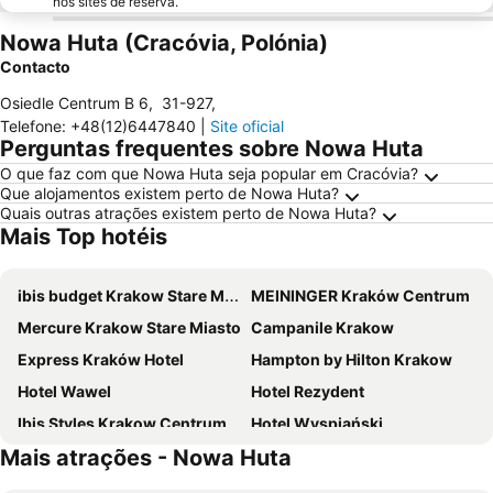
nos sites de reserva.
Nowa Huta (Cracóvia, Polónia)
Contacto
Osiedle Centrum B 6
,
31-927
,
Telefone
:
+48(12)6447840
|
Site oficial
Perguntas frequentes sobre Nowa Huta
O que faz com que Nowa Huta seja popular em Cracóvia?
Que alojamentos existem perto de Nowa Huta?
Quais outras atrações existem perto de Nowa Huta?
Mais Top hotéis
ibis budget Krakow Stare Miasto
MEININGER Kraków Centrum
Mercure Krakow Stare Miasto
Campanile Krakow
Express Kraków Hotel
Hampton by Hilton Krakow
Hotel Wawel
Hotel Rezydent
Ibis Styles Krakow Centrum
Hotel Wyspiański
Mais atrações - Nowa Huta
Hilton Garden Inn Krakow
Hotel Downtown Kraków
Q Hotel Kraków
Novotel Krakow City West