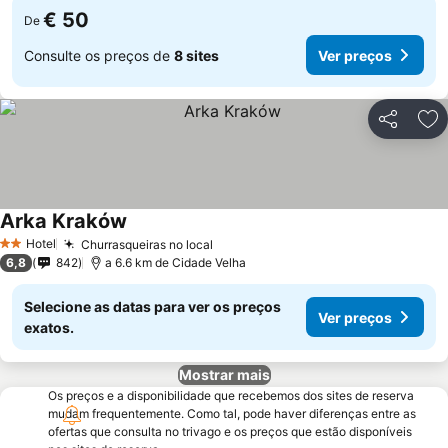
€ 50
De
Consulte os preços de
8 sites
Ver preços
Partilhar
Ad
Arka Kraków
Hotel
Churrasqueiras no local
2 Estrelas
6,8
842
a 6.6 km de Cidade Velha
Selecione as datas para ver os preços
Ver preços
exatos.
Mostrar mais
Os preços e a disponibilidade que recebemos dos sites de reserva
mudam frequentemente. Como tal, pode haver diferenças entre as
ofertas que consulta no trivago e os preços que estão disponíveis