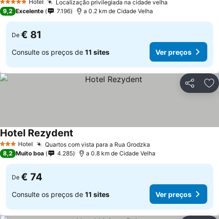
Hotel
Localização privilegiada na cidade velha
5 Estrelas
9,2
Excelente
7.196
a 0.2 km de Cidade Velha
€ 81
De
Consulte os preços de
11 sites
Ver preços
Partilhar
Ad
Hotel Rezydent
Hotel
Quartos com vista para a Rua Grodzka
3 Estrelas
8,2
Muito boa
4.285
a 0.8 km de Cidade Velha
€ 74
De
Consulte os preços de
11 sites
Ver preços