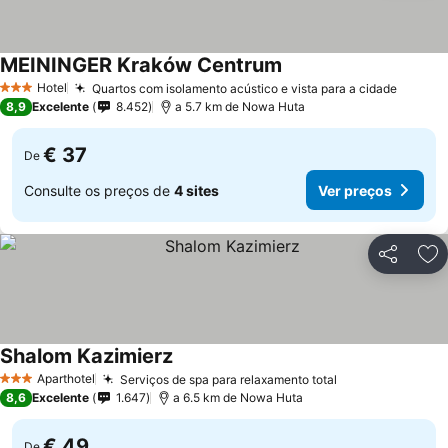
MEININGER Kraków Centrum
Hotel
Quartos com isolamento acústico e vista para a cidade
3 Estrelas
8,9
Excelente
8.452
a 5.7 km de Nowa Huta
€ 37
De
Consulte os preços de
4 sites
Ver preços
Partilhar
Ad
Shalom Kazimierz
Aparthotel
Serviços de spa para relaxamento total
3 Estrelas
8,6
Excelente
1.647
a 6.5 km de Nowa Huta
€ 49
De