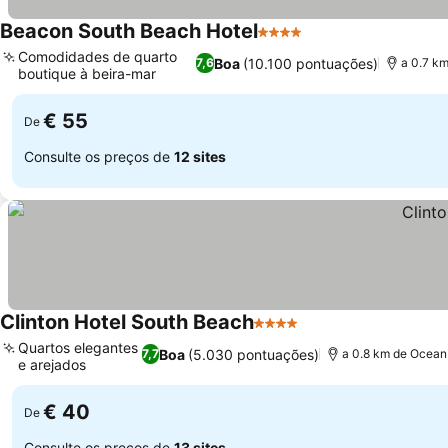
Beacon South Beach Hotel
4 Estrelas
Ver preços
Comodidades de quarto
Boa
(10.100 pontuações)
7,6
a 0.7 k
boutique à beira-mar
Ver preços
€ 55
De
Consulte os preços de
12 sites
Clinton Hotel South Beach
4 Estrelas
Ver preços
Quartos elegantes
Boa
(5.030 pontuações)
7,7
a 0.8 km de Ocean
e arejados
Ver preços
€ 40
De
Consulte os preços de
13 sites