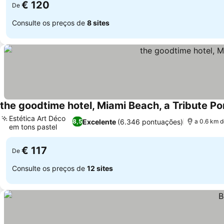
€ 120
De
Consulte os preços de
8 sites
the goodtime hotel, Miami Beach, a Tribute Por
Estética Art Déco
Excelente
(6.346 pontuações)
8,5
a 0.6 km 
em tons pastel
Ver preços
€ 117
De
Consulte os preços de
12 sites