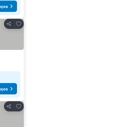
eços
Adicionar aos favoritos
Partilhar
eços
Adicionar aos favoritos
Partilhar