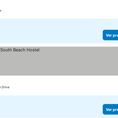
e
Ver pr
n Drive
Ver pr