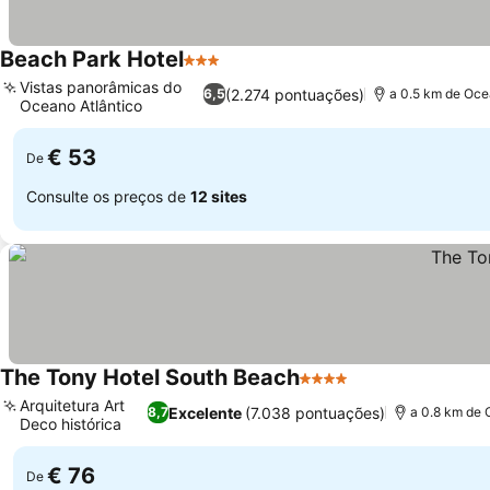
Beach Park Hotel
3 Estrelas
Ver preços
Vistas panorâmicas do
(2.274 pontuações)
6,5
a 0.5 km de Oce
Oceano Atlântico
Ver preços
€ 53
De
Consulte os preços de
12 sites
The Tony Hotel South Beach
4 Estrelas
Ver preços
Arquitetura Art
Excelente
(7.038 pontuações)
8,7
a 0.8 km de 
Deco histórica
Ver preços
€ 76
De