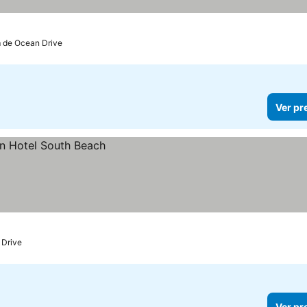
m de Ocean Drive
Ver pr
 Drive
Ver pr