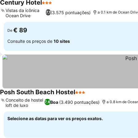
Century Hotel
3 Estrelas
Ver preços
Vistas da icônica
(3.575 pontuações)
7,1
a 0.1 km de Ocean Driv
Ocean Drive
Ver preços
€ 89
De
Consulte os preços de
10 sites
Posh South Beach Hostel
3 Estrelas
Ver preços
Conceito de hostel
Boa
(3.490 pontuações)
7,6
a 0.8 km de Ocea
loft de luxo
Ver preços
Selecione as datas para ver os preços exatos.