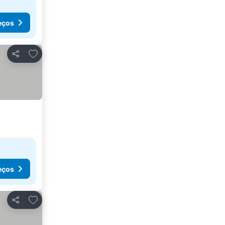
eços
Adicionar aos favoritos
Partilhar
eços
Adicionar aos favoritos
Partilhar