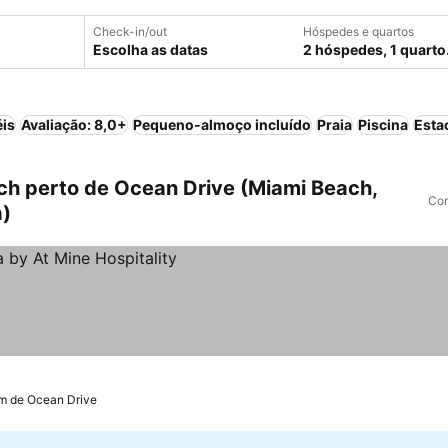
Check-in/out
Hóspedes e quartos
Escolha as datas
2 hóspedes, 1 quarto
éis
Avaliação: 8,0+
Pequeno-almoço incluído
Praia
Piscina
Esta
h perto de Ocean Drive (Miami Beach,
Com
a)
km de Ocean Drive