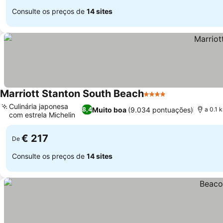
Consulte os preços de
14 sites
Marriott Stanton South Beach
4 Estrelas
Ver preços
Culinária japonesa
Muito boa
(9.034 pontuações)
8,4
a 0.1 
com estrela Michelin
Ver preços
€ 217
De
Consulte os preços de
14 sites