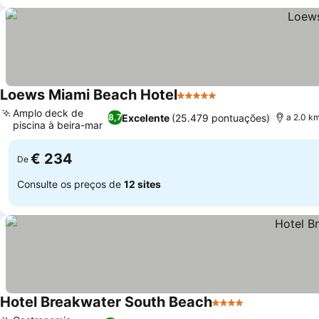
Loews Miami Beach Hotel
5 Estrelas
Ver preços
Amplo deck de
Excelente
(25.479 pontuações)
8,7
a 2.0 k
piscina à beira-mar
Ver preços
€ 234
De
Consulte os preços de
12 sites
Hotel Breakwater South Beach
4 Estrelas
Ver preços