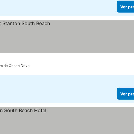
Ver pr
km de Ocean Drive
Ver pr