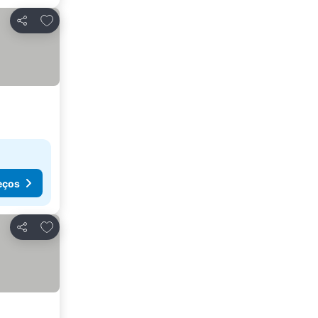
Adicionar aos favoritos
Partilhar
eços
Adicionar aos favoritos
Partilhar