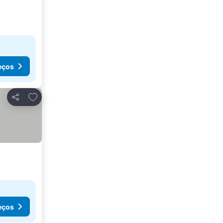
eços
Adicionar aos favoritos
Partilhar
eços