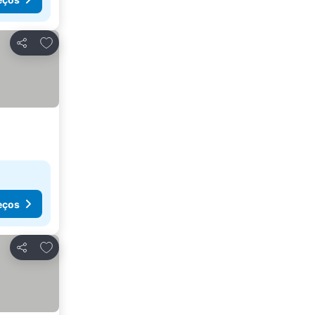
Adicionar aos favoritos
Partilhar
eços
Adicionar aos favoritos
Partilhar