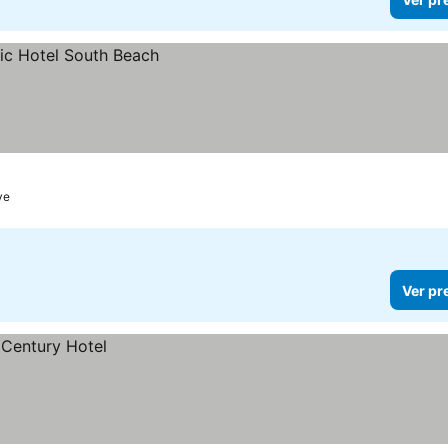
ve
Ver pr