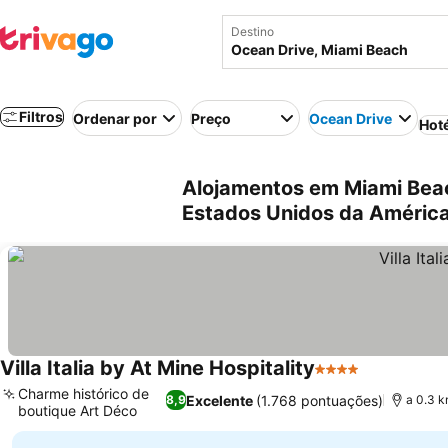
Destino
Filtros
Ordenar por
Preço
Ocean Drive
Hot
Alojamentos em Miami Beac
Estados Unidos da Améric
Villa Italia by At Mine Hospitality
4 Estrelas
Ver preços
Charme histórico de
Excelente
(1.768 pontuações)
8,9
a 0.3 
boutique Art Déco
Ver preços