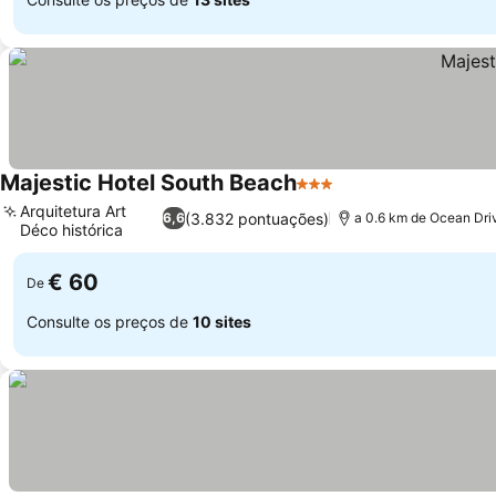
Majestic Hotel South Beach
3 Estrelas
Ver preços
Arquitetura Art
(3.832 pontuações)
6,6
a 0.6 km de Ocean Dri
Déco histórica
Ver preços
€ 60
De
Consulte os preços de
10 sites