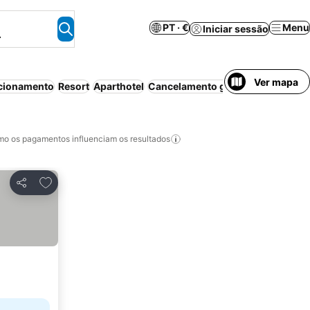
PT · €
Menu
Iniciar sessão
.
Ver mapa
cionamento
Resort
Aparthotel
Cancelamento gratuito
Wi-fi
Coz
o os pagamentos influenciam os resultados
Adicionar aos favoritos
Partilhar