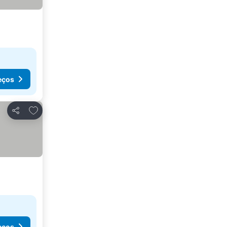
eços
Adicionar aos favoritos
Partilhar
eços