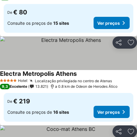
€ 80
De
Consulte os preços de
15 sites
Ver preços
Partilhar
Ad
Electra Metropolis Athens
Hotel
Localização privilegiada no centro de Atenas
5 Estrelas
9,3
Excelente
13.821
a 0.8 km de Odeon de Herodes Ático
€ 219
De
Consulte os preços de
16 sites
Ver preços
Partilhar
Ad