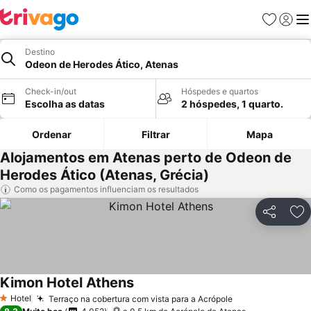
Favoritos
Iniciar
Me
Destino
Odeon de Herodes Ático, Atenas
Check-in/out
Hóspedes e quartos
Escolha as datas
2 hóspedes, 1 quarto.
Ordenar
Filtrar
Mapa
Alojamentos em Atenas perto de Odeon de
Herodes Ático (Atenas, Grécia)
Como os pagamentos influenciam os resultados
Partilhar
Ad
Kimon Hotel Athens
Hotel
Terraço na cobertura com vista para a Acrópole
1 Estrelas