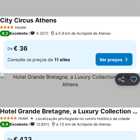
City Circus Athens
Hostel
4 Estrelas
9,2
Excelente
4.307
a 0.9 km de Acrópole de Atenas
€ 36
De
Consulte os preços de
11 sites
Ver preços
Partilhar
Ad
Hotel Grande Bretagne, a Luxury Collection Hotel, Athens
Hotel
Localização privilegiada no centro histórico da cidade
5 Estrelas
9,4
Excelente
12.831
a 1.0 km de Acrópole de Atenas
€ 423
De