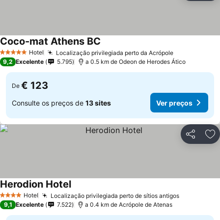
Coco-mat Athens BC
Hotel
Localização privilegiada perto da Acrópole
5 Estrelas
9,2
Excelente
5.795
a 0.5 km de Odeon de Herodes Ático
€ 123
De
Consulte os preços de
13 sites
Ver preços
Partilhar
Ad
Herodion Hotel
Hotel
Localização privilegiada perto de sítios antigos
4 Estrelas
9,1
Excelente
7.522
a 0.4 km de Acrópole de Atenas