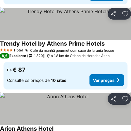
Partilhar
Ad
Trendy Hotel by Athens Prime Hotels
Hotel
Café da manhã gourmet com suco de laranja fresco
4 Estrelas
8,6
Excelente
1.320
a 1.8 km de Odeon de Herodes Ático
€ 87
De
Consulte os preços de
10 sites
Ver preços
Partilhar
Ad
Arion Athens Hotel