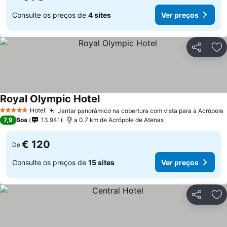
Consulte os preços de
4 sites
Ver preços
Partilhar
Ad
Royal Olympic Hotel
Hotel
Jantar panorâmico na cobertura com vista para a Acrópole
5 Estrelas
7,9
Boa
13.941
a 0.7 km de Acrópole de Atenas
€ 120
De
Consulte os preços de
15 sites
Ver preços
Partilhar
Ad