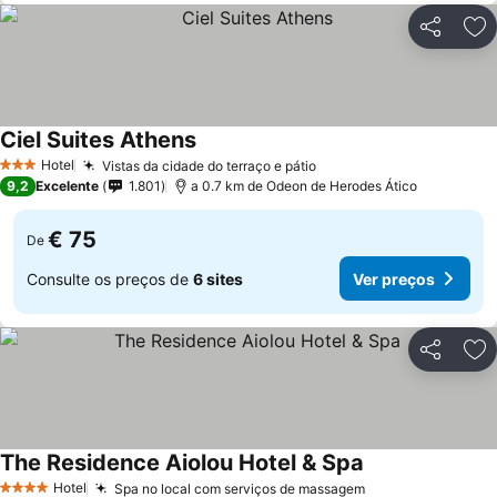
Partilhar
Ad
Ciel Suites Athens
Hotel
Vistas da cidade do terraço e pátio
3 Estrelas
9,2
Excelente
1.801
a 0.7 km de Odeon de Herodes Ático
€ 75
De
Consulte os preços de
6 sites
Ver preços
Partilhar
Ad
The Residence Aiolou Hotel & Spa
Hotel
Spa no local com serviços de massagem
4 Estrelas