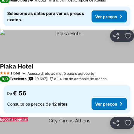
8,3
Muito boa
4.052
a 0.5 km de Acrópole de Atenas
Selecione as datas para ver os preços
Ver preços
exatos.
Partilhar
Ad
Plaka Hotel
Hotel
Acesso direto ao metrô para o aeroporto
3 Estrelas
9,0
Excelente
10.697
a 1.4 km de Acrópole de Atenas
€ 56
De
Consulte os preços de
12 sites
Ver preços
Escolha popular
Partilhar
Ad