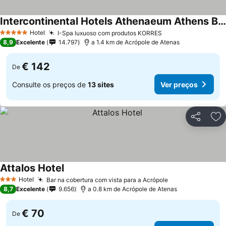
Intercontinental Hotels Athenaeum Athens By Ihg
Hotel
I-Spa luxuoso com produtos KORRES
5 Estrelas
8,9
Excelente
14.797
a 1.4 km de Acrópole de Atenas
€ 142
De
Consulte os preços de
13 sites
Ver preços
Partilhar
Ad
Attalos Hotel
Hotel
Bar na cobertura com vista para a Acrópole
3 Estrelas
8,7
Excelente
9.656
a 0.8 km de Acrópole de Atenas
€ 70
De