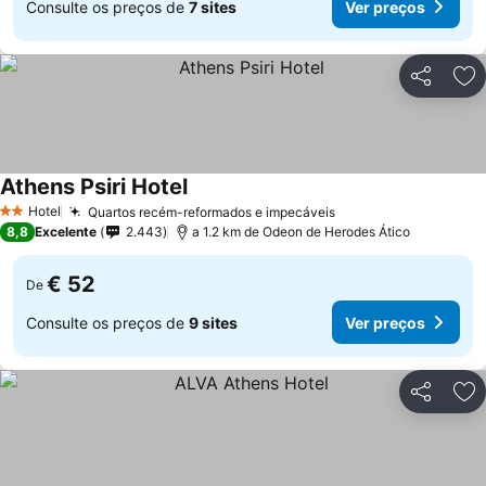
Consulte os preços de
7 sites
Ver preços
Partilhar
Ad
Athens Psiri Hotel
Hotel
Quartos recém-reformados e impecáveis
2 Estrelas
8,8
Excelente
2.443
a 1.2 km de Odeon de Herodes Ático
€ 52
De
Consulte os preços de
9 sites
Ver preços
Partilhar
Ad