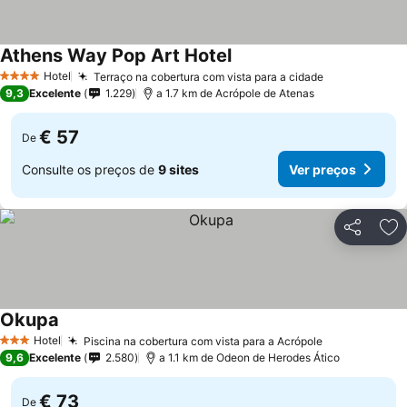
Athens Way Pop Art Hotel
Hotel
Terraço na cobertura com vista para a cidade
4 Estrelas
9,3
Excelente
1.229
a 1.7 km de Acrópole de Atenas
€ 57
De
Consulte os preços de
9 sites
Ver preços
Partilhar
Ad
Okupa
Hotel
Piscina na cobertura com vista para a Acrópole
3 Estrelas
9,6
Excelente
2.580
a 1.1 km de Odeon de Herodes Ático
€ 73
De