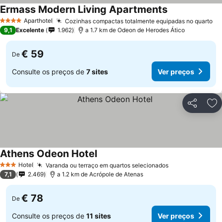
Ermass Modern Living Apartments
Aparthotel
Cozinhas compactas totalmente equipadas no quarto
4 Estrelas
9,1
Excelente
1.962
a 1.7 km de Odeon de Herodes Ático
€ 59
De
Consulte os preços de
7 sites
Ver preços
Partilhar
Ad
Athens Odeon Hotel
Hotel
Varanda ou terraço em quartos selecionados
3 Estrelas
7,1
2.469
a 1.2 km de Acrópole de Atenas
€ 78
De
Consulte os preços de
11 sites
Ver preços