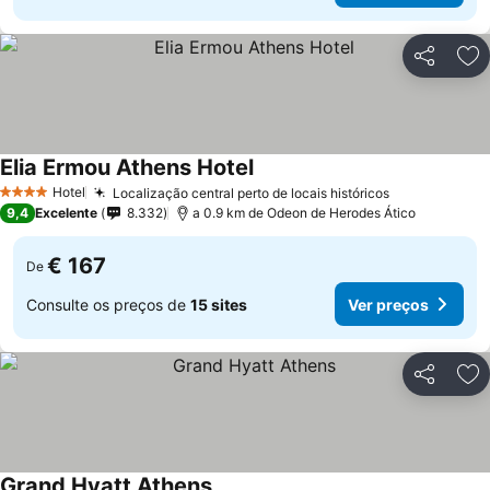
Partilhar
Ad
Elia Ermou Athens Hotel
Hotel
Localização central perto de locais históricos
4 Estrelas
9,4
Excelente
8.332
a 0.9 km de Odeon de Herodes Ático
€ 167
De
Consulte os preços de
15 sites
Ver preços
Partilhar
Ad
Grand Hyatt Athens