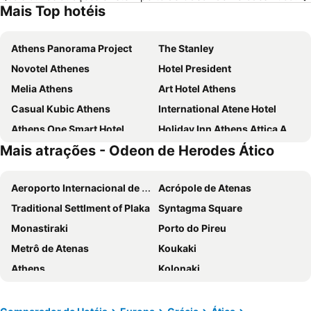
Mais Top hotéis
Athens Panorama Project
The Stanley
Novotel Athenes
Hotel President
Melia Athens
Art Hotel Athens
Casual Kubic Athens
International Atene Hotel
Athens One Smart Hotel
Holiday Inn Athens Attica Av. Airport West by IHG
Mais atrações - Odeon de Herodes Ático
Marina Hotel Athens
Zeus Wyndham Grand Athens
Breeze Boutique Athens
Sparta Team Hotel
Aeroporto Internacional de Atenas
Acrópole de Atenas
Athens Tiare by Mage Hotels
Amalia Hotel Athens
Traditional Settlment of Plaka
Syntagma Square
Acropolis View Hotel
Arion Athens Hotel
Monastiraki
Porto do Pireu
Parnon Hotel
Attalos Hotel
Metrô de Atenas
Koukaki
Central Hotel
Acropolis Hill Hotel
Athens
Kolonaki
Kimon Hotel Athens
Evita Asty
Loutraki
Adamas
Delphi Art Hotel
Boss Boutique Athens
Parthenon
Lavrio Port
Alassia Hotel
Titania Hotel