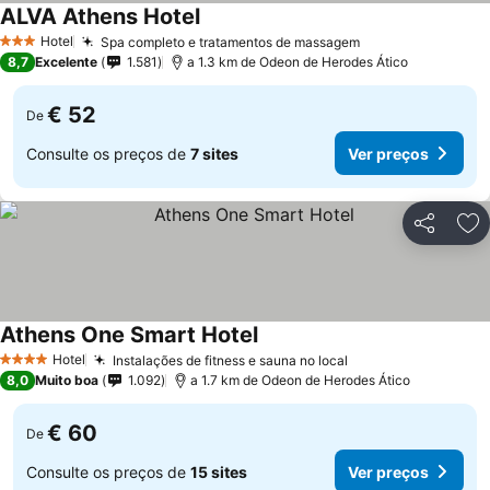
ALVA Athens Hotel
Hotel
Spa completo e tratamentos de massagem
3 Estrelas
8,7
Excelente
1.581
a 1.3 km de Odeon de Herodes Ático
€ 52
De
Consulte os preços de
7 sites
Ver preços
Partilhar
Ad
Athens One Smart Hotel
Hotel
Instalações de fitness e sauna no local
4 Estrelas
8,0
Muito boa
1.092
a 1.7 km de Odeon de Herodes Ático
€ 60
De
Consulte os preços de
15 sites
Ver preços