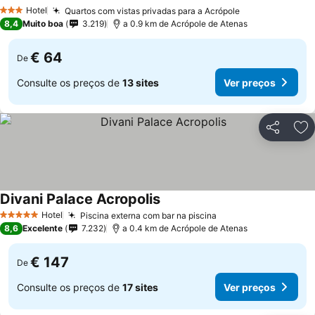
Hotel
Quartos com vistas privadas para a Acrópole
3 Estrelas
8,4
Muito boa
3.219
a 0.9 km de Acrópole de Atenas
€ 64
De
Consulte os preços de
13 sites
Ver preços
Partilhar
Ad
Divani Palace Acropolis
Hotel
Piscina externa com bar na piscina
5 Estrelas
8,6
Excelente
7.232
a 0.4 km de Acrópole de Atenas
€ 147
De
Consulte os preços de
17 sites
Ver preços