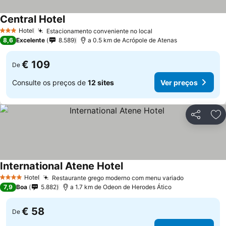
Central Hotel
Hotel
Estacionamento conveniente no local
3 Estrelas
8,6
Excelente
8.589
a 0.5 km de Acrópole de Atenas
€ 109
De
Consulte os preços de
12 sites
Ver preços
Partilhar
Ad
International Atene Hotel
Hotel
Restaurante grego moderno com menu variado
4 Estrelas
7,9
Boa
5.882
a 1.7 km de Odeon de Herodes Ático
€ 58
De