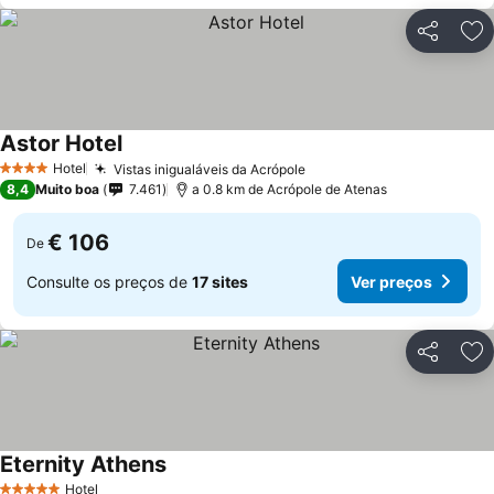
Partilhar
Ad
Astor Hotel
Hotel
Vistas inigualáveis da Acrópole
4 Estrelas
8,4
Muito boa
7.461
a 0.8 km de Acrópole de Atenas
€ 106
De
Consulte os preços de
17 sites
Ver preços
Partilhar
Ad
Eternity Athens
Hotel