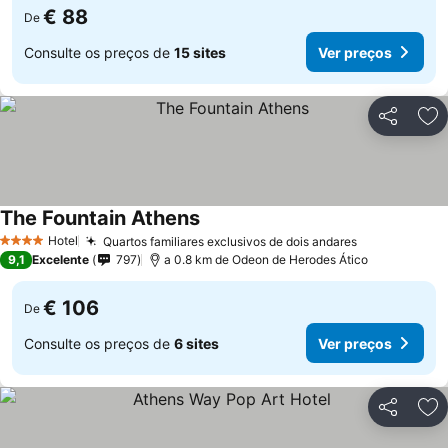
€ 88
De
Consulte os preços de
15 sites
Ver preços
Partilhar
Ad
The Fountain Athens
Hotel
Quartos familiares exclusivos de dois andares
4 Estrelas
9,1
Excelente
797
a 0.8 km de Odeon de Herodes Ático
€ 106
De
Consulte os preços de
6 sites
Ver preços
Partilhar
Ad