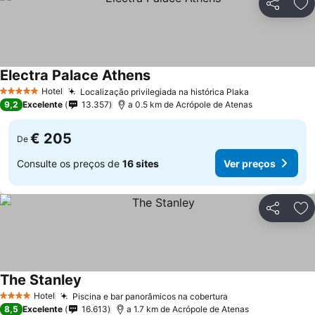
Partilhar
Ad
Electra Palace Athens
Hotel
Localização privilegiada na histórica Plaka
5 Estrelas
9,2
Excelente
13.357
a 0.5 km de Acrópole de Atenas
€ 205
De
Consulte os preços de
16 sites
Ver preços
Partilhar
Ad
The Stanley
Hotel
Piscina e bar panorâmicos na cobertura
4 Estrelas
8,5
Excelente
16.613
a 1.7 km de Acrópole de Atenas