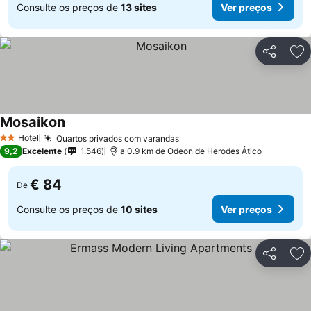
Consulte os preços de
13 sites
Ver preços
Partilhar
Ad
Mosaikon
Hotel
Quartos privados com varandas
2 Estrelas
9,2
Excelente
1.546
a 0.9 km de Odeon de Herodes Ático
€ 84
De
Consulte os preços de
10 sites
Ver preços
Partilhar
Ad