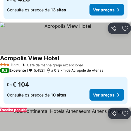
Consulte os preços de
13 sites
Ver preços
Partilhar
Ad
Acropolis View Hotel
Hotel
Café da manhã grego excepcional
3 Estrelas
9,2
Excelente
5.452
a 0.3 km de Acrópole de Atenas
€ 104
De
Consulte os preços de
10 sites
Ver preços
Escolha popular
Partilhar
Ad