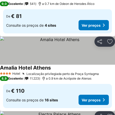
5 Estrelas
9,0
Excelente
541
a 0.7 km de Odeon de Herodes Ático
€ 81
De
Consulte os preços de
4 sites
Ver preços
Partilhar
Ad
Amalia Hotel Athens
Hotel
Localização privilegiada perto da Praça Syntagma
4 Estrelas
8,9
Excelente
11.223
a 0.9 km de Acrópole de Atenas
€ 110
De
Consulte os preços de
16 sites
Ver preços