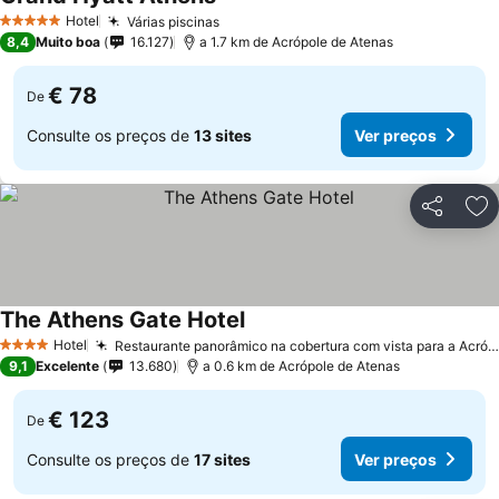
Hotel
Várias piscinas
5 Estrelas
8,4
Muito boa
16.127
a 1.7 km de Acrópole de Atenas
€ 78
De
Consulte os preços de
13 sites
Ver preços
Partilhar
Ad
The Athens Gate Hotel
Hotel
Restaurante panorâmico na cobertura com vista para a Acrópole
4 Estrelas
9,1
Excelente
13.680
a 0.6 km de Acrópole de Atenas
€ 123
De
Consulte os preços de
17 sites
Ver preços