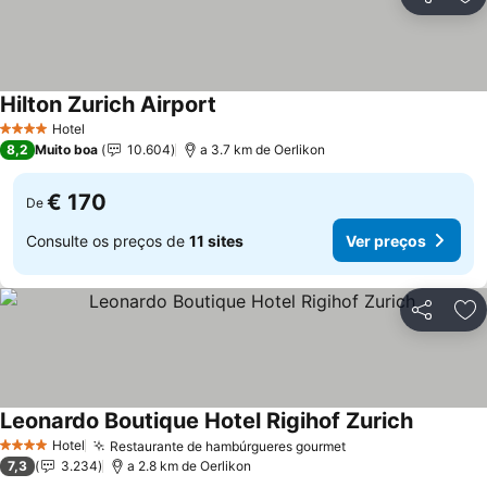
Partilhar
Ad
Hilton Zurich Airport
Hotel
4 Estrelas
8,2
Muito boa
10.604
a 3.7 km de Oerlikon
€ 170
De
Consulte os preços de
11 sites
Ver preços
Partilhar
Ad
Leonardo Boutique Hotel Rigihof Zurich
Hotel
Restaurante de hambúrgueres gourmet
4 Estrelas
7,3
3.234
a 2.8 km de Oerlikon