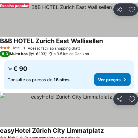
Escolha popular
Partilhar
Ad
B&B HOTEL Zurich East Wallisellen
Hotel
Acesso fácil ao shopping Glatt
3 Estrelas
8,3
Muito boa
6.193
a 3.5 km de Oerlikon
€ 90
De
Consulte os preços de
16 sites
Ver preços
Partilhar
Ad
easyHotel Zürich City Limmatplatz
Hotel
Quartos com vista para a cidade