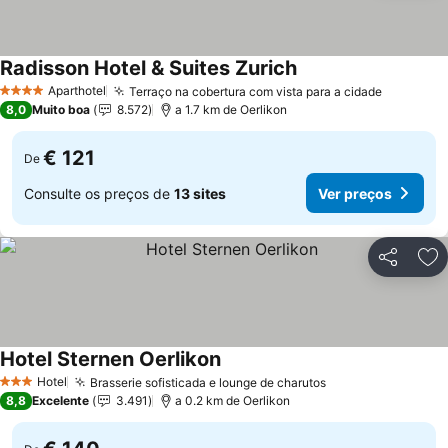
Radisson Hotel & Suites Zurich
Aparthotel
Terraço na cobertura com vista para a cidade
4 Estrelas
8,0
Muito boa
8.572
a 1.7 km de Oerlikon
€ 121
De
Consulte os preços de
13 sites
Ver preços
Partilhar
Ad
Hotel Sternen Oerlikon
Hotel
Brasserie sofisticada e lounge de charutos
3 Estrelas
8,8
Excelente
3.491
a 0.2 km de Oerlikon