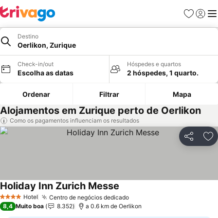
Favoritos
Iniciar
Me
Destino
Oerlikon, Zurique
Check-in/out
Hóspedes e quartos
Escolha as datas
2 hóspedes, 1 quarto.
Ordenar
Filtrar
Mapa
Alojamentos em Zurique perto de Oerlikon
Como os pagamentos influenciam os resultados
Partilhar
Ad
Holiday Inn Zurich Messe
Hotel
Centro de negócios dedicado
4 Estrelas
8,4
Muito boa
8.352
a 0.6 km de Oerlikon