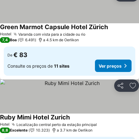
Green Marmot Capsule Hotel Zürich
Hostel
Varanda com vista para a cidade ou rio
7,4
Boa
6.491
a 4.5 km de Oerlikon
€ 83
De
Consulte os preços de
11 sites
Ver preços
Partilhar
Ad
Ruby Mimi Hotel Zurich
Hotel
Localização central perto da estação principal
8,8
Excelente
10.323
a 3.7 km de Oerlikon