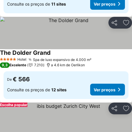
Consulte os preços de
11 sites
Ver preços
Partilhar
Ad
The Dolder Grand
Hotel
Spa de luxo expansivo de 4.000 m²
5 Estrelas
9,3
Excelente
7.210
a 4.6 km de Oerlikon
€ 566
De
Consulte os preços de
12 sites
Ver preços
Escolha popular
Partilhar
Ad