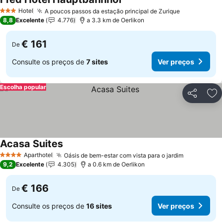
Hotel
A poucos passos da estação principal de Zurique
3 Estrelas
8,8
Excelente
4.776
a 3.3 km de Oerlikon
€ 161
De
Consulte os preços de
7 sites
Ver preços
Escolha popular
Partilhar
Ad
Acasa Suites
Aparthotel
Oásis de bem-estar com vista para o jardim
4 Estrelas
9,2
Excelente
4.305
a 0.6 km de Oerlikon
€ 166
De
Consulte os preços de
16 sites
Ver preços