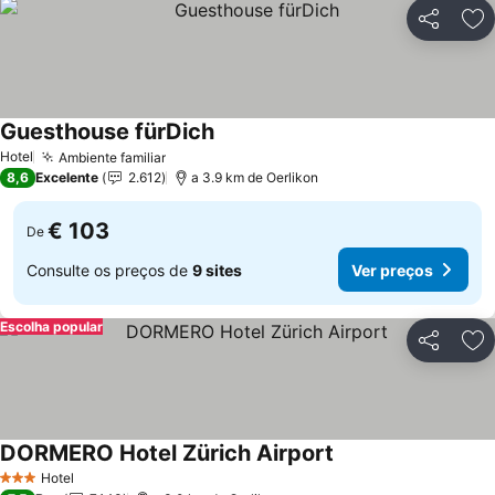
Partilhar
Ad
Guesthouse fürDich
Hotel
Ambiente familiar
8,6
Excelente
2.612
a 3.9 km de Oerlikon
€ 103
De
Consulte os preços de
9 sites
Ver preços
Escolha popular
Partilhar
Ad
DORMERO Hotel Zürich Airport
Hotel
3 Estrelas