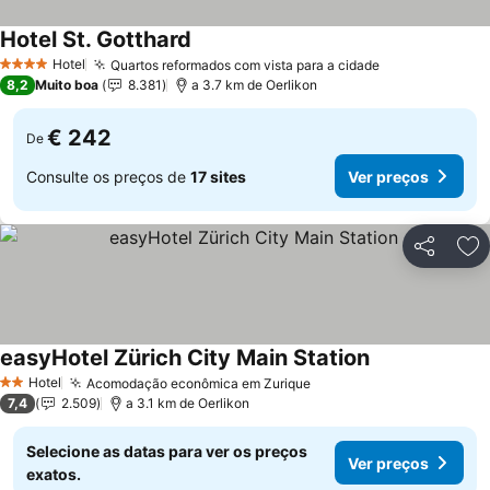
Hotel St. Gotthard
Hotel
Quartos reformados com vista para a cidade
4 Estrelas
8,2
Muito boa
8.381
a 3.7 km de Oerlikon
€ 242
De
Consulte os preços de
17 sites
Ver preços
Partilhar
Ad
easyHotel Zürich City Main Station
Hotel
Acomodação econômica em Zurique
2 Estrelas
7,4
2.509
a 3.1 km de Oerlikon
Selecione as datas para ver os preços
Ver preços
exatos.