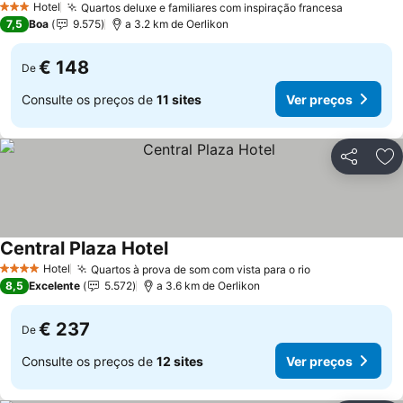
Hotel
Quartos deluxe e familiares com inspiração francesa
3 Estrelas
7,5
Boa
9.575
a 3.2 km de Oerlikon
€ 148
De
Consulte os preços de
11 sites
Ver preços
Partilhar
Ad
Central Plaza Hotel
Hotel
Quartos à prova de som com vista para o rio
4 Estrelas
8,5
Excelente
5.572
a 3.6 km de Oerlikon
€ 237
De
Consulte os preços de
12 sites
Ver preços