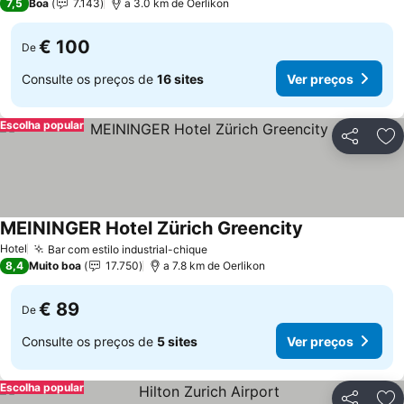
7,5
Boa
7.143
a 3.0 km de Oerlikon
€ 100
De
Consulte os preços de
16 sites
Ver preços
Escolha popular
Partilhar
Ad
MEININGER Hotel Zürich Greencity
Hotel
Bar com estilo industrial-chique
8,4
Muito boa
17.750
a 7.8 km de Oerlikon
€ 89
De
Consulte os preços de
5 sites
Ver preços
Escolha popular