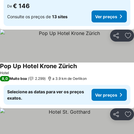
€ 146
De
Consulte os preços de
13 sites
Ver preços
Partilhar
Ad
Pop Up Hotel Krone Zürich
Hotel
8,0
Muito boa
2.299
a 3.9 km de Oerlikon
Selecione as datas para ver os preços
Ver preços
exatos.
Partilhar
Ad