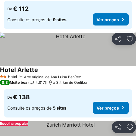
€ 112
De
Consulte os preços de
9 sites
Ver preços
Partilhar
Ad
Hotel Arlette
Hotel
Arte original de Ana Luisa Benítez
2 Estrelas
8,3
Muito boa
4.817
a 3.4 km de Oerlikon
€ 138
De
Consulte os preços de
5 sites
Ver preços
Escolha popular
Partilhar
Ad