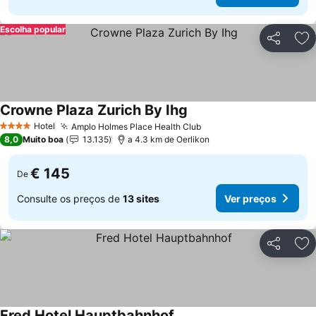
Escolha popular
Partilhar
Ad
Crowne Plaza Zurich By Ihg
Hotel
Amplo Holmes Place Health Club
4 Estrelas
8,0
Muito boa
13.135
a 4.3 km de Oerlikon
€ 145
De
Consulte os preços de
13 sites
Ver preços
Partilhar
Ad
Fred Hotel Hauptbahnhof