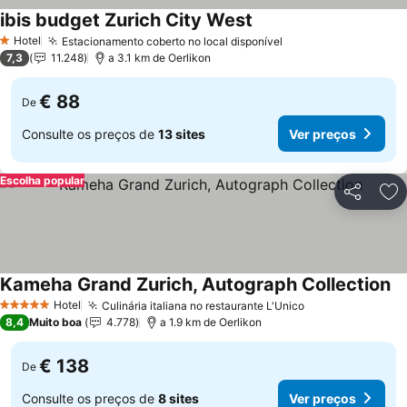
ibis budget Zurich City West
Hotel
Estacionamento coberto no local disponível
1 Estrelas
7,3
11.248
a 3.1 km de Oerlikon
€ 88
De
Consulte os preços de
13 sites
Ver preços
Escolha popular
Partilhar
Ad
Kameha Grand Zurich, Autograph Collection
Hotel
Culinária italiana no restaurante L'Unico
5 Estrelas
8,4
Muito boa
4.778
a 1.9 km de Oerlikon
€ 138
De
Consulte os preços de
8 sites
Ver preços