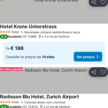
Partilhar
Ad
Hotel Krone Unterstrass
Hotel
Renomada culinária mediterrânea e suíça
4 Estrelas
8,6
Excelente
5.888
a 2.4 km de Oerlikon
€ 186
De
Consulte os preços de
14 sites
Ver preços
Escolha popular
Partilhar
Ad
Radisson Blu Hotel, Zurich Airport
Hotel
Conexão direta com o terminal
4 Estrelas
8,5
Excelente
15.813
a 5.1 km de Oerlikon