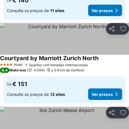
€ 140
De
Consulte os preços de
11 sites
Ver preços
Partilhar
Ad
Courtyard by Marriott Zurich North
Hotel
Quartos com tomadas internacionais
4 Estrelas
8,4
Muito boa
4.064
a 0.6 km de Oerlikon
€ 151
De
Consulte os preços de
12 sites
Ver preços
Partilhar
Ad