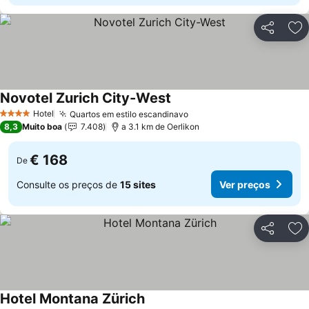
Partilhar
Ad
Novotel Zurich City-West
Hotel
Quartos em estilo escandinavo
4 Estrelas
8,3
Muito boa
7.408
a 3.1 km de Oerlikon
€ 168
De
Consulte os preços de
15 sites
Ver preços
Partilhar
Ad
Hotel Montana Zürich