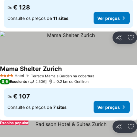
€ 128
De
Consulte os preços de
11 sites
Ver preços
Partilhar
Ad
Mama Shelter Zurich
Hotel
Terraço Mama's Garden na cobertura
4 Estrelas
8,6
Excelente
2.506
a 0.2 km de Oerlikon
€ 107
De
Consulte os preços de
7 sites
Ver preços
Escolha popular
Partilhar
Ad