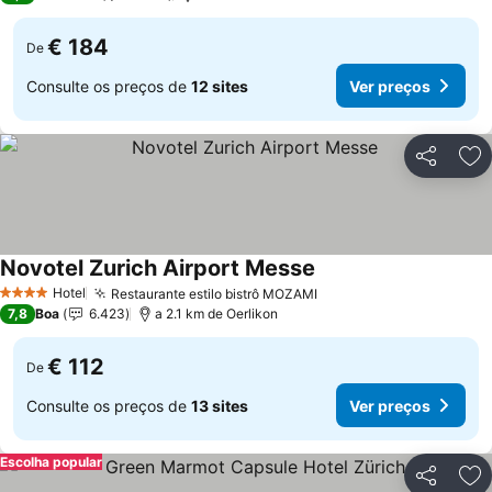
€ 184
De
Consulte os preços de
12 sites
Ver preços
Partilhar
Ad
Novotel Zurich Airport Messe
Hotel
Restaurante estilo bistrô MOZAMI
4 Estrelas
7,8
Boa
6.423
a 2.1 km de Oerlikon
€ 112
De
Consulte os preços de
13 sites
Ver preços
Escolha popular
Partilhar
Ad