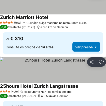
Zurich Marriott Hotel
Hotel
Culinária suíça moderna no restaurante eCHo
5 Estrelas
8,6
Excelente
7.175
a 3.0 km de Oerlikon
€ 310
De
Consulte os preços de
14 sites
Ver preços
Partilhar
Ad
25hours Hotel Zurich Langstrasse
Hotel
Restaurante NENI da família Molcho
4 Estrelas
9,0
Excelente
8.897
a 3.5 km de Oerlikon