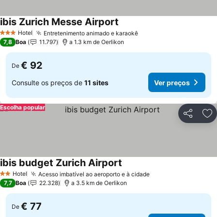
ibis Zurich Messe Airport
Hotel
Entretenimento animado e karaokê
3 Estrelas
7,8
Boa
11.797
a 1.3 km de Oerlikon
€ 92
De
Consulte os preços de
11 sites
Ver preços
Escolha popular
Partilhar
Ad
ibis budget Zurich Airport
Hotel
Acesso imbatível ao aeroporto e à cidade
2 Estrelas
7,7
Boa
22.328
a 3.5 km de Oerlikon
€ 77
De