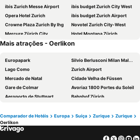
ibis Zurich Messe Airport
ibis budget Zurich City West
Opera Hotel Zurich
ibis budget Zurich Airport
Crowne Plaza Zurich By Ihg
Novotel Zurich City-West
Mercure Zürich City
Hotel Montana Zürich
Mais atrações - Oerlikon
ibis Zurich City West
Hotel Bristol
Fred Hotel Hauptbahnhof
Hotel Stoller
Europapark
Silvio Berlusconi Milan Malpensa Airport
Hotel Felix
Holiday Inn Express ZÜrich Airport By Ihg
Lago Como
Zurich Airport
THE FLAG Zürich
Pop Up Hotel Krone Zürich
Mercado de Natal
Cidade Velha de Füssen
Hotel Rössli
Swiss Chocolate by Fassbind
Gare de Colmar
Avoriaz 1800 Portes du Soleil
Trip Inn Zurich Hotel
Züri by Fassbind
Aeroporto de Stuttgart
Bahnhof Zürich
Swiss Star California
Swiss Night by Fassbind
Bernina Express
Centre
Ruby Mimi Hotel Zurich
Holiday Inn Zurich Messe
EuroAirport Basel Mulhouse Freiburg
Estação Ferroviária Central de Berna
Guesthouse fürDich
Glockenhof Zürich
Comparador de Hotéis
Europa
Suíça
Zurique
Zurique
Oerlikon
La Petite France
Marché de Noël
Motel One Zürich
25hours Hotel Zurich Langstrasse
Gare SNCF de Strasbourg
Central Station Basel
Central Plaza Hotel
Hyatt Place Zurich Airport The Circle
Facebook
Twitter
Insta
Yo