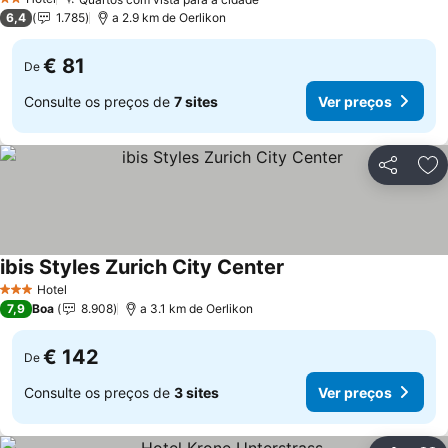
2 Estrelas
6,4
1.785
a 2.9 km de Oerlikon
€ 81
De
Consulte os preços de
7 sites
Ver preços
Partilhar
Ad
ibis Styles Zurich City Center
Hotel
3 Estrelas
7,9
Boa
8.908
a 3.1 km de Oerlikon
€ 142
De
Consulte os preços de
3 sites
Ver preços