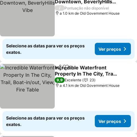
Downtown, BeverlyHills
Vibe
/
Pontuação não disponível
a 1.0 km de Old Government House
Selecione as datas para ver os preços
Ver preços
exatos.
Incredible Waterfront
Partilhar
Adicionar aos favoritos
Property In The City, Trail,
Boat-in/out, View, Fire
9,9
Excelente
23
Table
a 4.1 km de Old Government House
Selecione as datas para ver os preços
Ver preços
exatos.