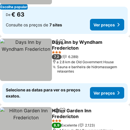
Escolha popular
€ 63
De
Consulte os preços de
7 sites
Ver preços
Days Inn by Wyndham
Partilhar
Adicionar aos favoritos
Fredericton
3 Estrelas
7,2
6.289
a 2.8 km de Old Government House
Sauna e banheira de hidromassagem
relaxantes
Selecione as datas para ver os preços
Ver preços
exatos.
Hilton Garden Inn
Partilhar
Adicionar aos favoritos
Fredericton
3 Estrelas
8,9
Excelente
2.123