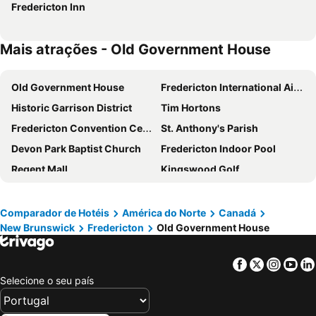
Fredericton Inn
Mais atrações - Old Government House
Old Government House
Fredericton International Airport
Historic Garrison District
Tim Hortons
Fredericton Convention Centre
St. Anthony's Parish
Devon Park Baptist Church
Fredericton Indoor Pool
Regent Mall
Kingswood Golf
Killarney Lake Park Trail
Kings Landing Historical Settlement
Hartland Covered Bridge National Historic Site
Houlton International Airport
Comparador de Hotéis
América do Norte
Canadá
New Brunswick
Fredericton
Old Government House
Saint Johns Anglican Stone Church National Historic Site
Cathedral of the Immaculate Conception
Reversing Falls
The Boardwalk and Market Square
Facebook
Twitter
Insta
Yo
King's Square
Flughafen Saint John
Selecione o seu país
Greater Moncton Roméo LeBlanc International Airport
Digby/Annapolis Regional Airport
Hopewell Rocks
Fort Anne National Historic Site of Canada