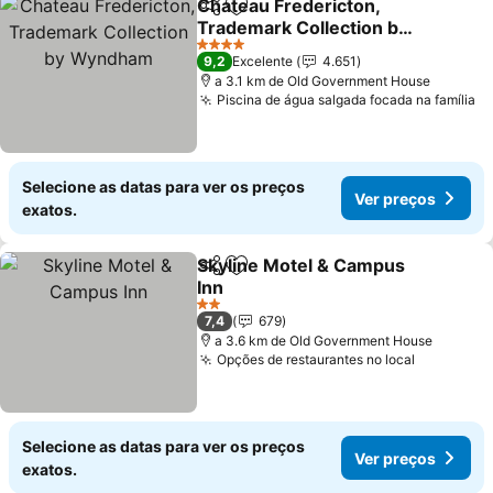
Chateau Fredericton,
Partilhar
Adicionar aos favoritos
Trademark Collection by
Wyndham
4 Estrelas
9,2
Excelente
4.651
a 3.1 km de Old Government House
Piscina de água salgada focada na família
Selecione as datas para ver os preços
Ver preços
exatos.
Skyline Motel & Campus
Partilhar
Adicionar aos favoritos
Inn
2 Estrelas
7,4
679
a 3.6 km de Old Government House
Opções de restaurantes no local
Selecione as datas para ver os preços
Ver preços
exatos.