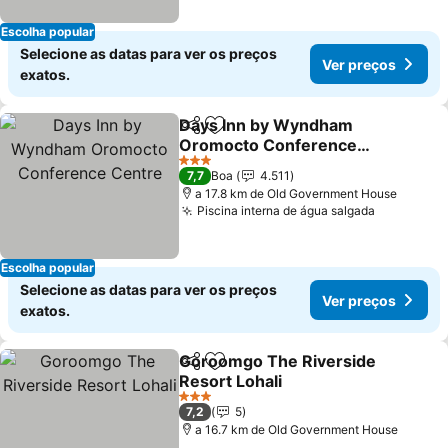
Escolha popular
Selecione as datas para ver os preços
Ver preços
exatos.
Days Inn by Wyndham
Partilhar
Adicionar aos favoritos
Oromocto Conference
Centre
3 Estrelas
7,7
Boa
4.511
a 17.8 km de Old Government House
Piscina interna de água salgada
Escolha popular
Selecione as datas para ver os preços
Ver preços
exatos.
Goroomgo The Riverside
Partilhar
Adicionar aos favoritos
Resort Lohali
3 Estrelas
7,2
5
a 16.7 km de Old Government House