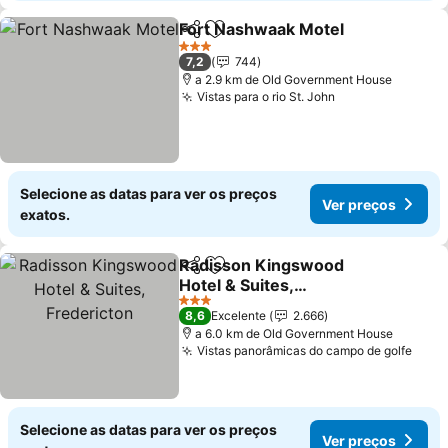
Fort Nashwaak Motel
Partilhar
Adicionar aos favoritos
3 Estrelas
7,2
744
a 2.9 km de Old Government House
Vistas para o rio St. John
Selecione as datas para ver os preços
Ver preços
exatos.
Radisson Kingswood
Partilhar
Adicionar aos favoritos
Hotel & Suites,
Fredericton
3 Estrelas
8,6
Excelente
2.666
a 6.0 km de Old Government House
Vistas panorâmicas do campo de golfe
Selecione as datas para ver os preços
Ver preços