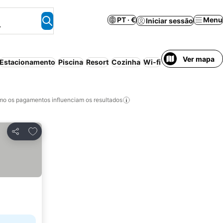
PT · €
Menu
Iniciar sessão
.
Ver mapa
Estacionamento
Piscina
Resort
Cozinha
Wi-fi
Cancelamento gr
o os pagamentos influenciam os resultados
Adicionar aos favoritos
Partilhar