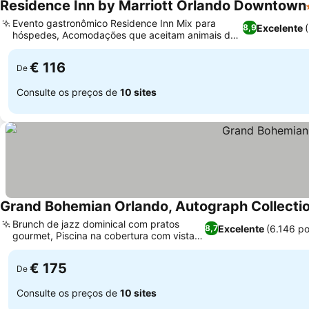
Residence Inn by Marriott Orlando Downtown
Evento gastronômico Residence Inn Mix para
Excelente
8,9
hóspedes, Acomodações que aceitam animais de
Ver preços
estimação com comodidades
€ 116
De
Consulte os preços de
10 sites
Grand Bohemian Orlando, Autograph Collecti
Brunch de jazz dominical com pratos
Excelente
(6.146 p
8,7
gourmet, Piscina na cobertura com vista
Ver preços
para a cidade
€ 175
De
Consulte os preços de
10 sites