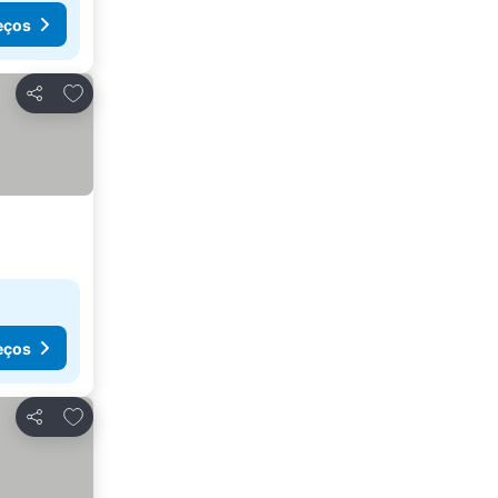
eços
Adicionar aos favoritos
Partilhar
eços
Adicionar aos favoritos
Partilhar