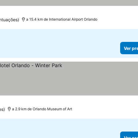
las
Ver preços
ntuações)
a 15.4 km de International Airport Orlando
Ver pr
s
preços
es)
a 2.9 km de Orlando Museum of Art
Ver pr