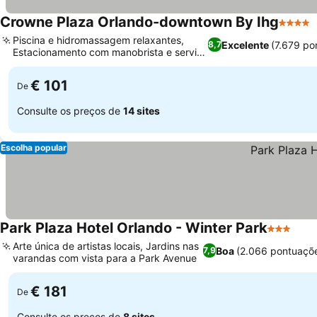
Crowne Plaza Orlando-downtown By Ihg
4 Estre
Piscina e hidromassagem relaxantes,
Excelente
(7.679 po
8,7
Estacionamento com manobrista e serviço
Ver preços
excecional
€ 101
De
Consulte os preços de
14 sites
Escolha popular
Park Plaza Hotel Orlando - Winter Park
3 Estrela
Ver 
Arte única de artistas locais, Jardins nas
Boa
(2.066 pontuaçõ
7,9
varandas com vista para a Park Avenue
Ver preços
€ 181
De
Consulte os preços de
8 sites