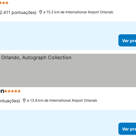
3 Estrelas
Ver preços
(2.411 pontuações)
a 15.2 km de International Airport Orlando
Ver pr
on
5 Estrelas
Ver preços
ontuações)
a 13.8 km de International Airport Orlando
Ver pr