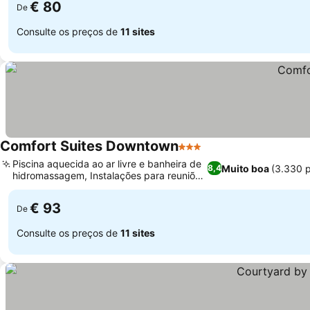
€ 80
De
Consulte os preços de
11 sites
Comfort Suites Downtown
3 Estrelas
Ver preços
Piscina aquecida ao ar livre e banheira de
Muito boa
(3.330 
8,4
hidromassagem, Instalações para reuniões
Ver preços
e eventos
€ 93
De
Consulte os preços de
11 sites