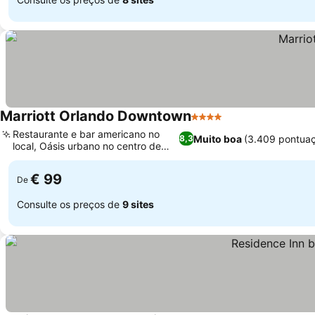
Marriott Orlando Downtown
4 Estrelas
Ver preços
Restaurante e bar americano no
Muito boa
(3.409 pontua
8,3
local, Oásis urbano no centro de
Ver preços
Orlando
€ 99
De
Consulte os preços de
9 sites