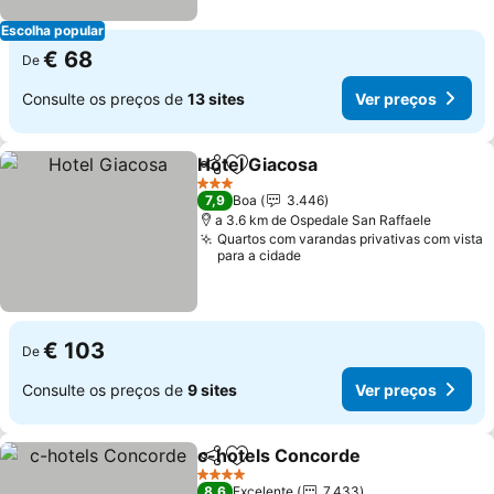
Escolha popular
€ 68
De
Consulte os preços de
13 sites
Ver preços
Hotel Giacosa
Partilhar
Adicionar aos favoritos
3 Estrelas
7,9
Boa
3.446
a 3.6 km de Ospedale San Raffaele
Quartos com varandas privativas com vista
para a cidade
€ 103
De
Consulte os preços de
9 sites
Ver preços
c-hotels Concorde
Partilhar
Adicionar aos favoritos
4 Estrelas
8,6
Excelente
7.433