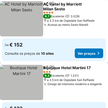
AC Hotel by Marriott
Partilhar
Adicionar aos favoritos
Milan Sesto
4 Estrelas
8,7
Excelente
3.029
a 3.3 km de Ospedale San Raffaele
Acesso ao metro Sesto Marelli
€ 152
De
Consulte os preços de
10 sites
Ver preços
Boutique Hotel Martini 17
Partilhar
Adicionar aos favoritos
3 Estrelas
9,3
Excelente
1.331
a 3.5 km de Ospedale San Raffaele
Design de interiores moderno e elegante