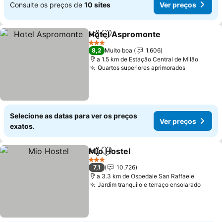
Consulte os preços de
10 sites
Ver preços
Hotel Aspromonte
Partilhar
Adicionar aos favoritos
3 Estrelas
8,2
Muito boa
1.606
a 1.5 km de Estação Central de Milão
Quartos superiores aprimorados
Selecione as datas para ver os preços
Ver preços
exatos.
Mio Hostel
Partilhar
Adicionar aos favoritos
3 Estrelas
7,1
10.726
a 3.3 km de Ospedale San Raffaele
Jardim tranquilo e terraço ensolarado