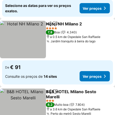
Selecione as datas para ver os preços
Ver preços
exatos.
Hotel NH Milano 2
Partilhar
Adicionar aos favoritos
4 Estrelas
7,8
Boa
4.340
a 0.5 km de Ospedale San Raffaele
Jardim tranquilo à beira do lago
€ 91
De
Consulte os preços de
14 sites
Ver preços
B&B HOTEL Milano Sesto
Partilhar
Adicionar aos favoritos
Marelli
3 Estrelas
8,2
Muito boa
7.804
a 3.6 km de Ospedale San Raffaele
Perto do metrô Sesto Marelli