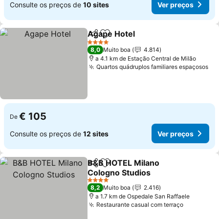
Consulte os preços de
10 sites
Ver preços
Agape Hotel
Partilhar
Adicionar aos favoritos
4 Estrelas
8,0
Muito boa
4.814
a 4.1 km de Estação Central de Milão
Quartos quádruplos familiares espaçosos
€ 105
De
Consulte os preços de
12 sites
Ver preços
B&B HOTEL Milano
Partilhar
Adicionar aos favoritos
Cologno Studios
4 Estrelas
8,2
Muito boa
2.416
a 1.7 km de Ospedale San Raffaele
Restaurante casual com terraço