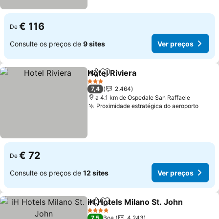
€ 116
De
Consulte os preços de
9 sites
Ver preços
Hotel Riviera
Partilhar
Adicionar aos favoritos
3 Estrelas
7,4
2.464
a 4.1 km de Ospedale San Raffaele
Proximidade estratégica do aeroporto
€ 72
De
Consulte os preços de
12 sites
Ver preços
iH Hotels Milano St. John
Partilhar
Adicionar aos favoritos
4 Estrelas
7,5
Boa
4.243