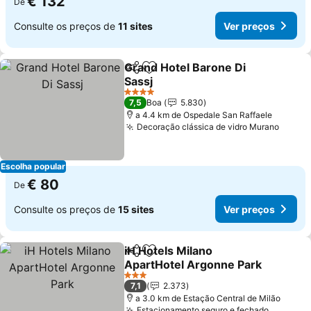
€ 132
De
Consulte os preços de
11 sites
Ver preços
Grand Hotel Barone Di
Partilhar
Adicionar aos favoritos
Sassj
4 Estrelas
7,5
Boa
5.830
a 4.4 km de Ospedale San Raffaele
Decoração clássica de vidro Murano
Escolha popular
€ 80
De
Consulte os preços de
15 sites
Ver preços
iH Hotels Milano
Partilhar
Adicionar aos favoritos
ApartHotel Argonne Park
3 Estrelas
7,1
2.373
a 3.0 km de Estação Central de Milão
Estacionamento seguro e fechado