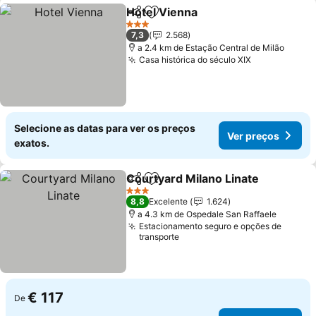
Hotel Vienna
Partilhar
Adicionar aos favoritos
3 Estrelas
7,3
2.568
a 2.4 km de Estação Central de Milão
Casa histórica do século XIX
Selecione as datas para ver os preços
Ver preços
exatos.
Courtyard Milano Linate
Partilhar
Adicionar aos favoritos
3 Estrelas
8,8
Excelente
1.624
a 4.3 km de Ospedale San Raffaele
Estacionamento seguro e opções de
transporte
€ 117
De