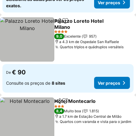
Ver preços
exatos.
Palazzo Loreto Hotel
Partilhar
Adicionar aos favoritos
Milano
4 Estrelas
9,0
Excelente
957
a 4.3 km de Ospedale San Raffaele
Quartos triplos e quádruplos versáteis
€ 90
De
Consulte os preços de
8 sites
Ver preços
Hotel Montecarlo
Partilhar
Adicionar aos favoritos
3 Estrelas
8,4
Muito boa
1.815
a 1.7 km de Estação Central de Milão
Quartos com varanda e vista para o jardim