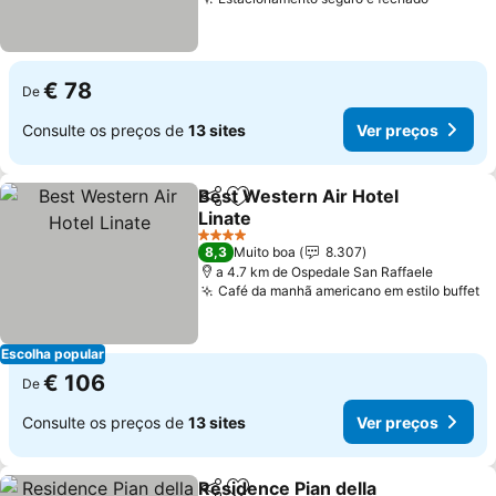
€ 78
De
Consulte os preços de
13 sites
Ver preços
Best Western Air Hotel
Partilhar
Adicionar aos favoritos
Linate
4 Estrelas
8,3
Muito boa
8.307
a 4.7 km de Ospedale San Raffaele
Café da manhã americano em estilo buffet
Escolha popular
€ 106
De
Consulte os preços de
13 sites
Ver preços
Residence Pian della