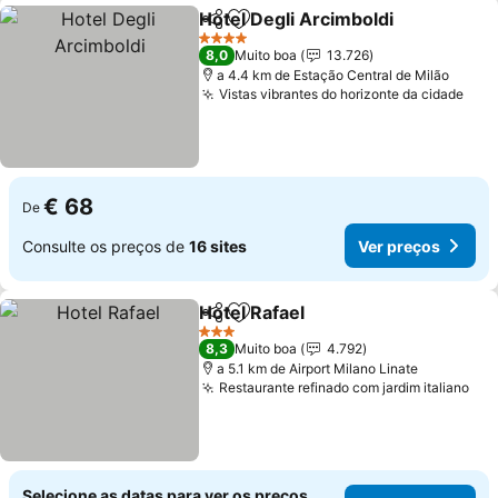
Hotel Degli Arcimboldi
Partilhar
Adicionar aos favoritos
4 Estrelas
8,0
Muito boa
13.726
a 4.4 km de Estação Central de Milão
Vistas vibrantes do horizonte da cidade
€ 68
De
Consulte os preços de
16 sites
Ver preços
Hotel Rafael
Partilhar
Adicionar aos favoritos
3 Estrelas
8,3
Muito boa
4.792
a 5.1 km de Airport Milano Linate
Restaurante refinado com jardim italiano
Selecione as datas para ver os preços