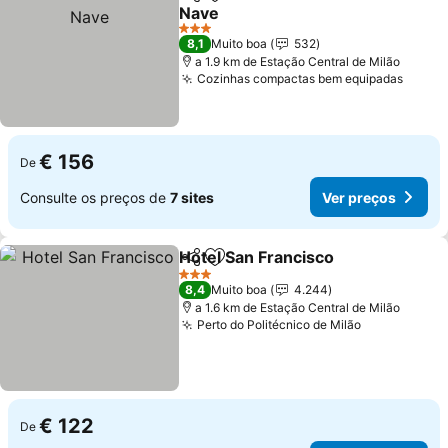
Partilhar
Adicionar aos favoritos
Nave
3 Estrelas
8,1
Muito boa
532
a 1.9 km de Estação Central de Milão
Cozinhas compactas bem equipadas
€ 156
De
Consulte os preços de
7 sites
Ver preços
Hotel San Francisco
Partilhar
Adicionar aos favoritos
3 Estrelas
8,4
Muito boa
4.244
a 1.6 km de Estação Central de Milão
Perto do Politécnico de Milão
€ 122
De