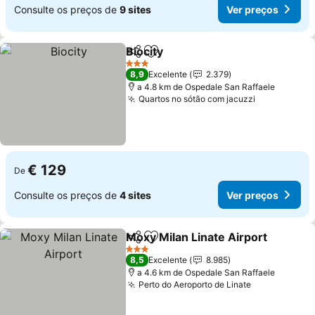
Consulte os preços de
9 sites
Ver preços
Biocity
Partilhar
Adicionar aos favoritos
3 Estrelas
8,9
Excelente
2.379
a 4.8 km de Ospedale San Raffaele
Quartos no sótão com jacuzzi
€ 129
De
Consulte os preços de
4 sites
Ver preços
Moxy Milan Linate Airport
Partilhar
Adicionar aos favoritos
3 Estrelas
8,5
Excelente
8.985
a 4.6 km de Ospedale San Raffaele
Perto do Aeroporto de Linate