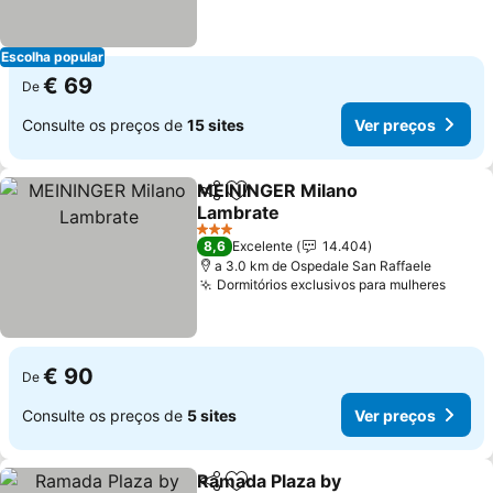
Escolha popular
€ 69
De
Consulte os preços de
15 sites
Ver preços
MEININGER Milano
Partilhar
Adicionar aos favoritos
Lambrate
3 Estrelas
8,6
Excelente
14.404
a 3.0 km de Ospedale San Raffaele
Dormitórios exclusivos para mulheres
€ 90
De
Consulte os preços de
5 sites
Ver preços
Ramada Plaza by
Partilhar
Adicionar aos favoritos