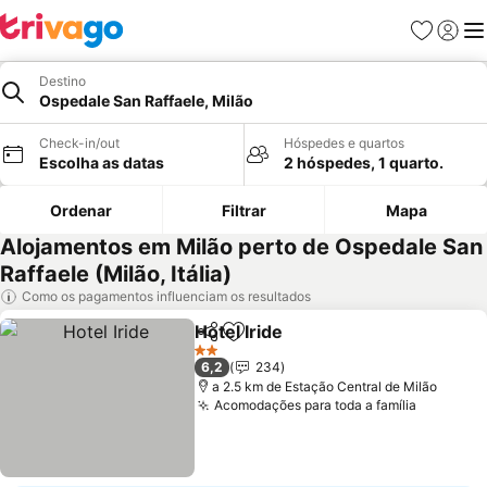
Favoritos
Iniciar
Me
Destino
Ospedale San Raffaele, Milão
Check-in/out
Hóspedes e quartos
Escolha as datas
2 hóspedes, 1 quarto.
Ordenar
Filtrar
Mapa
Alojamentos em Milão perto de Ospedale San
Raffaele (Milão, Itália)
Como os pagamentos influenciam os resultados
Hotel Iride
Partilhar
Adicionar aos favoritos
2 Estrelas
6,2
234
a 2.5 km de Estação Central de Milão
Acomodações para toda a família