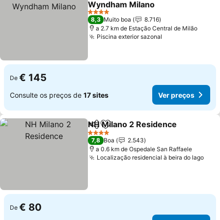
Wyndham Milano
4 Estrelas
8,3
Muito boa
8.716
a 2.7 km de Estação Central de Milão
Piscina exterior sazonal
€ 145
De
Consulte os preços de
17 sites
Ver preços
NH Milano 2 Residence
Partilhar
Adicionar aos favoritos
4 Estrelas
7,8
Boa
2.543
a 0.6 km de Ospedale San Raffaele
Localização residencial à beira do lago
€ 80
De