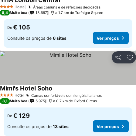
YHA London Central
Ver preços
Hostel
Áreas comuns e de refeições dedicadas
Ver preços
4 Estrelas
8,4
Muito boa
13.667
a 1.7 km de Trafalgar Square
€ 105
De
Consulte os preços de
6 sites
Ver preços
Partilhar
Ad
Mimi's Hotel Soho
Ver preços
Hotel
Camas confortáveis com lençóis italianos
Ver preços
4 Estrelas
8,1
Muito boa
5.975
a 0.7 km de Oxford Circus
€ 129
De
Consulte os preços de
13 sites
Ver preços