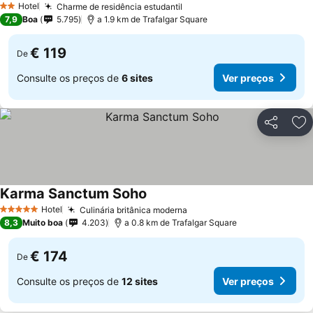
Hotel
Charme de residência estudantil
Ver preços
2 Estrelas
7,9
Boa
5.795
a 1.9 km de Trafalgar Square
€ 119
De
Consulte os preços de
6 sites
Ver preços
Partilhar
Ad
Karma Sanctum Soho
Ver preços
Hotel
Culinária britânica moderna
Ver preços
5 Estrelas
8,3
Muito boa
4.203
a 0.8 km de Trafalgar Square
€ 174
De
Consulte os preços de
12 sites
Ver preços