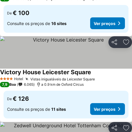
€ 100
De
Consulte os preços de
16 sites
Ver preços
Partilhar
Ad
Victory House Leicester Square
Ver preços
Hotel
Vistas inigualáveis da Leicester Square
Ver preços
4 Estrelas
7,9
Boa
6.065
a 0.9 km de Oxford Circus
€ 126
De
Consulte os preços de
11 sites
Ver preços
Partilhar
Ad