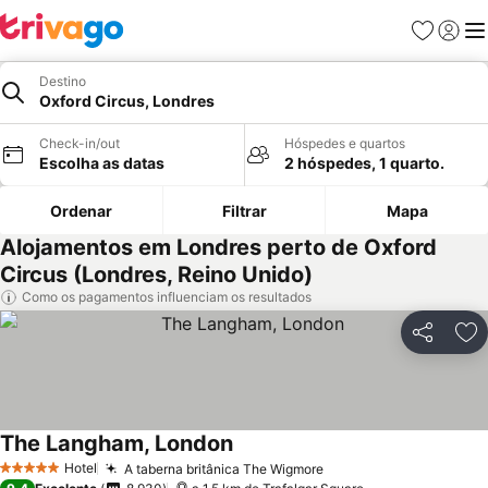
Favoritos
Iniciar
Me
Destino
Oxford Circus, Londres
Check-in/out
Hóspedes e quartos
Escolha as datas
2 hóspedes, 1 quarto.
Ordenar
Filtrar
Mapa
Alojamentos em Londres perto de Oxford
Circus (Londres, Reino Unido)
Como os pagamentos influenciam os resultados
Partilhar
Ad
The Langham, London
Ver preços
Hotel
A taberna britânica The Wigmore
Ver preços
5 Estrelas