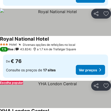
Partilhar
Ad
Royal National Hotel
Ver preços
Hotel
Diversas opções de refeições no local
Ver preços
3 Estrelas
7,5
Boa
43.824
a 1.7 km de Trafalgar Square
€ 76
De
Consulte os preços de
17 sites
Ver preços
Escolha popular
Partilhar
Ad