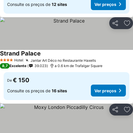
Consulte os preços de
12 sites
Ver preços
Partilhar
Ad
Strand Palace
Ver preços
Hotel
Jantar Art Déco no Restaurante Haxells
Ver preços
4 Estrelas
8,7
Excelente
39.023
a 0.6 km de Trafalgar Square
€ 150
De
Consulte os preços de
16 sites
Ver preços
Partilhar
Ad