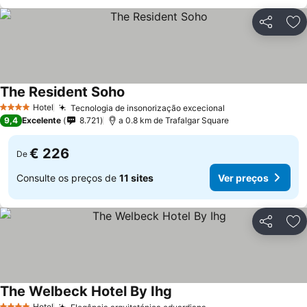
Partilhar
Ad
The Resident Soho
Ver preços
Hotel
Tecnologia de insonorização excecional
Ver preços
4 Estrelas
9,4
Excelente
8.721
a 0.8 km de Trafalgar Square
€ 226
De
Consulte os preços de
11 sites
Ver preços
Partilhar
Ad
The Welbeck Hotel By Ihg
Ver preços
Hotel