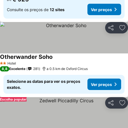
Consulte os preços de
12 sites
Ver preços
Partilhar
Ad
Otherwander Soho
Ver preços
Hotel
2 Estrelas
8,8
Excelente
281
a 0.5 km de Oxford Circus
Selecione as datas para ver os preços
Ver preços
exatos.
Escolha popular
Partilhar
Ad