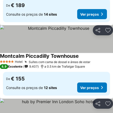
€ 189
De
Consulte os preços de
14 sites
Ver preços
Partilhar
Ad
Montcalm Piccadilly Townhouse
Ver preços
Hotel
Suítes com cama de dossel e áreas de estar
Ver preços
5 Estrelas
8,9
Excelente
9.407
a 0.5 km de Trafalgar Square
€ 155
De
Consulte os preços de
12 sites
Ver preços
Partilhar
Ad