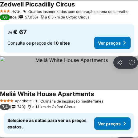
Zedwell Piccadilly Circus
Ver preços
Hotel
Quartos insonorizados com decoração serena de carvalho
Ver
3 Estrelas
7,8
Boa
57.058
a 0.8 km de Oxford Circus
€ 67
De
Consulte os preços de
10 sites
Ver preços
Partilhar
Ad
Meliá White House Apartments
Ver preços
Aparthotel
Culinária de inspiração mediterrânea
Ver preços
4 Estrelas
7,4
740
a 1.1 km de Oxford Circus
Selecione as datas para ver os preços
Ver preços
exatos.