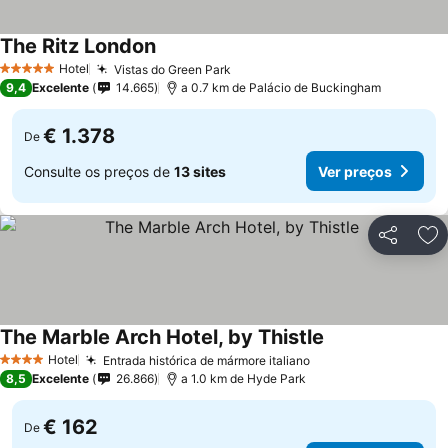
The Ritz London
Ver preços
Hotel
Vistas do Green Park
Ver preços
5 Estrelas
9,4
Excelente
14.665
a 0.7 km de Palácio de Buckingham
€ 1.378
De
Consulte os preços de
13 sites
Ver preços
Partilhar
Ad
The Marble Arch Hotel, by Thistle
Ver preços
Hotel
Entrada histórica de mármore italiano
Ver preços
4 Estrelas
8,5
Excelente
26.866
a 1.0 km de Hyde Park
€ 162
De