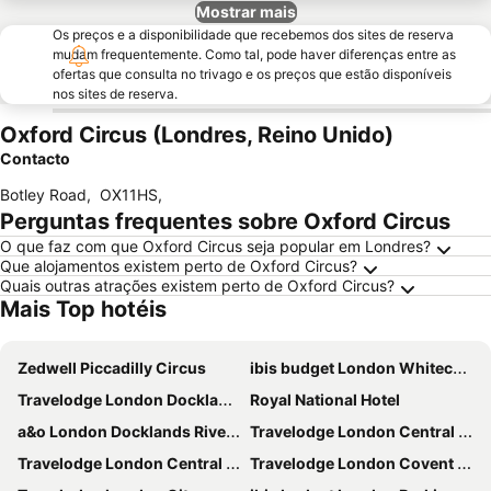
Mostrar mais
Os preços e a disponibilidade que recebemos dos sites de reserva
mudam frequentemente. Como tal, pode haver diferenças entre as
ofertas que consulta no trivago e os preços que estão disponíveis
nos sites de reserva.
Oxford Circus (Londres, Reino Unido)
Contacto
Botley Road
,
OX11HS
,
Perguntas frequentes sobre Oxford Circus
O que faz com que Oxford Circus seja popular em Londres?
Que alojamentos existem perto de Oxford Circus?
Quais outras atrações existem perto de Oxford Circus?
Mais Top hotéis
Zedwell Piccadilly Circus
ibis budget London Whitechapel - Brick Lane
Travelodge London Docklands Central
Royal National Hotel
a&o London Docklands Riverside
Travelodge London Central Elephant and Castle
Travelodge London Central City Road
Travelodge London Covent Garden