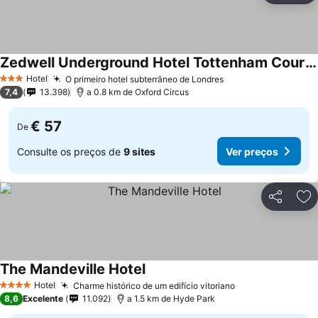
Zedwell Underground Hotel Tottenham Court Rd
Ver preços
Hotel
O primeiro hotel subterrâneo de Londres
Ver preços
3 Estrelas
7,4
13.398
a 0.8 km de Oxford Circus
€ 57
De
Consulte os preços de
9 sites
Ver preços
Partilhar
Ad
The Mandeville Hotel
Ver preços
Hotel
Charme histórico de um edifício vitoriano
Ver preços
4 Estrelas
8,6
Excelente
11.092
a 1.5 km de Hyde Park