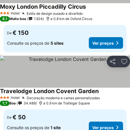
Moxy London Piccadilly Circus
Ver preços
Hotel
Estilo de design ousado e divertido
Ver preços
3 Estrelas
8,1
Muito boa
1.924
a 0.8 km de Oxford Circus
€ 150
De
Consulte os preços de
5 sites
Ver preços
Partilhar
Ad
Travelodge London Covent Garden
Ver preços
Hotel
Decoração moderna e camas personalizadas
Ver preços
3 Estrelas
7,7
Boa
34.489
a 0.9 km de Trafalgar Square
€ 50
De
Consulte os preços de
1 site
Ver preços