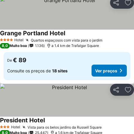
Partilhar
Ad
Grange Portland Hotel
Ver preços
Hotel
Quartos espaçosos com vista para o jardim
Ver preços
4 Estrelas
8,0
Muito boa
1.136
a 1.4 km de Trafalgar Square
€ 89
De
Consulte os preços de
18 sites
Ver preços
Partilhar
Ad
President Hotel
Ver preços
Hotel
Vista para os belos jardins da Russell Square
Ver preços
3 Estrelas
8,0
Muito boa
25.447
a 1.6 km de Trafalgar Square