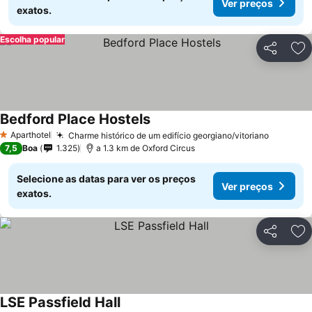
Ver preços
exatos.
Escolha popular
Partilhar
Ad
Bedford Place Hostels
Ver preços
Aparthotel
Charme histórico de um edifício georgiano/vitoriano
Ver pre
1 Estrelas
7,5
Boa
1.325
a 1.3 km de Oxford Circus
Selecione as datas para ver os preços
Ver preços
exatos.
Partilhar
Ad
LSE Passfield Hall
Ver preços