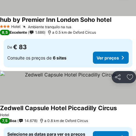
hub by Premier Inn London Soho hotel
Ver preços
Hotel
Ambiente tranquilo na rua
Ver preços
3 Estrelas
8,5
Excelente
1.686
a 0.5 km de Oxford Circus
€ 83
De
Consulte os preços de
6 sites
Ver preços
Partilhar
Ad
Zedwell Capsule Hotel Piccadilly Circus
Ver pre
Hotel
7,5
Boa
14.678
a 0.8 km de Oxford Circus
Selecione as datas para ver os preços