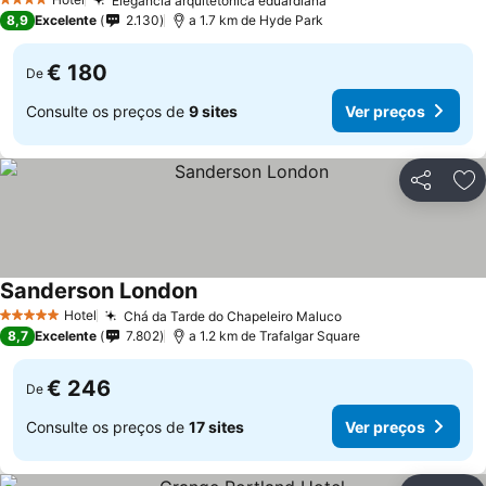
Elegância arquitetónica eduardiana
Ver preços
4 Estrelas
8,9
Excelente
2.130
a 1.7 km de Hyde Park
€ 180
De
Consulte os preços de
9 sites
Ver preços
Partilhar
Ad
Sanderson London
Ver preços
Hotel
Chá da Tarde do Chapeleiro Maluco
Ver preços
5 Estrelas
8,7
Excelente
7.802
a 1.2 km de Trafalgar Square
€ 246
De
Consulte os preços de
17 sites
Ver preços