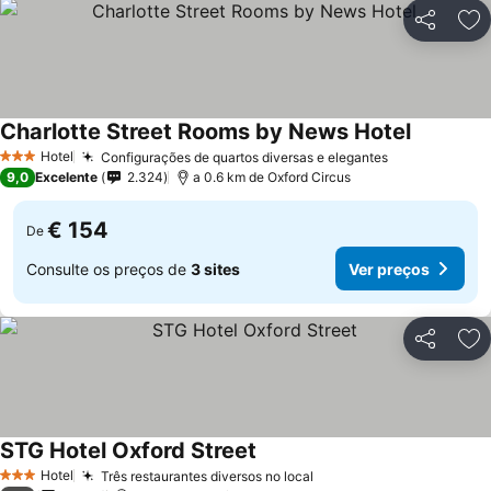
Partilhar
Ad
Charlotte Street Rooms by News Hotel
Ver preço
Hotel
Configurações de quartos diversas e elegantes
Ver preços
3 Estrelas
9,0
Excelente
2.324
a 0.6 km de Oxford Circus
€ 154
De
Consulte os preços de
3 sites
Ver preços
Partilhar
Ad
STG Hotel Oxford Street
Ver preços
Hotel
Três restaurantes diversos no local
Ver preços
3 Estrelas