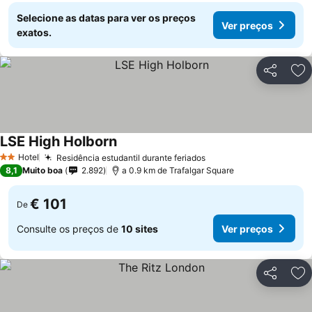
Selecione as datas para ver os preços
Ver preços
exatos.
Partilhar
Ad
LSE High Holborn
Ver preços
Hotel
Residência estudantil durante feriados
Ver preços
2 Estrelas
8,1
Muito boa
2.892
a 0.9 km de Trafalgar Square
€ 101
De
Consulte os preços de
10 sites
Ver preços
Partilhar
Ad