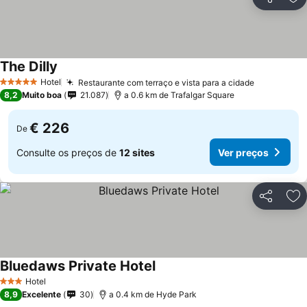
Partilhar
Ad
The Dilly
Ver preços
Hotel
Restaurante com terraço e vista para a cidade
Ver preço
5 Estrelas
8,2
Muito boa
21.087
a 0.6 km de Trafalgar Square
€ 226
De
Consulte os preços de
12 sites
Ver preços
Partilhar
Ad
Bluedaws Private Hotel
Ver preços
Hotel
3 Estrelas
8,9
Excelente
30
a 0.4 km de Hyde Park