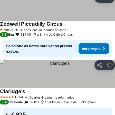
Partilhar
Ad
Zedwell Piccadilly Circus
Ver preços
Hostel
Quartos-casulo focados no sono
Ver preços
1 Estrelas
7,9
Boa
51.714
a 1.1 km de Oxford Circus
Selecione as datas para ver os preços
Ver preços
exatos.
Partilhar
Ad
Claridge's
Ver preços
Hotel
Quartos lindamente reformados
Ver preços
5 Estrelas
9,4
Excelente
8.801
a 1.4 km de Palácio de Buckingham
€ 925
De