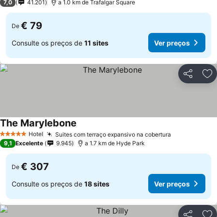
7,0
41.201
a 1.0 km de Trafalgar Square
€ 79
De
Consulte os preços de
11 sites
Ver preços
Partilhar
Ad
The Marylebone
Ver preços
Hotel
Suites com terraço expansivo na cobertura
Ver preços
5 Estrelas
9,1
Excelente
9.945
a 1.7 km de Hyde Park
€ 307
De
Consulte os preços de
18 sites
Ver preços