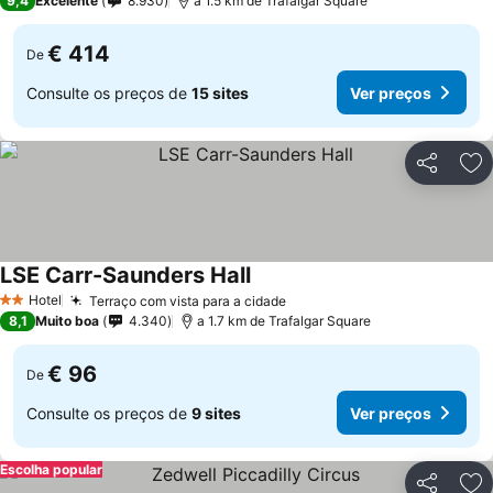
9,4
Excelente
8.930
a 1.5 km de Trafalgar Square
€ 414
De
Consulte os preços de
15 sites
Ver preços
Partilhar
Ad
LSE Carr-Saunders Hall
Ver preços
Hotel
Terraço com vista para a cidade
Ver preços
2 Estrelas
8,1
Muito boa
4.340
a 1.7 km de Trafalgar Square
€ 96
De
Consulte os preços de
9 sites
Ver preços
Escolha popular