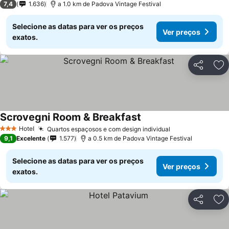
7,4
1.636
a 1.0 km de Padova Vintage Festival
Selecione as datas para ver os preços
Ver preços
exatos.
Partilhar
Ad
Scrovegni Room & Breakfast
Hotel
Quartos espaçosos e com design individual
3 Estrelas
9,1
Excelente
1.577
a 0.5 km de Padova Vintage Festival
Selecione as datas para ver os preços
Ver preços
exatos.
Partilhar
Ad