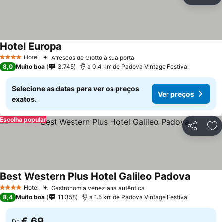
Partilhar
Ad
Hotel Europa
Hotel
Afrescos de Giotto à sua porta
4 Estrelas
8,0
Muito boa
3.745
a 0.4 km de Padova Vintage Festival
Selecione as datas para ver os preços
Ver preços
exatos.
Escolha popular
Partilhar
Ad
Best Western Plus Hotel Galileo Padova
Hotel
Gastronomia veneziana autêntica
4 Estrelas
8,4
Muito boa
11.358
a 1.5 km de Padova Vintage Festival
€ 69
De