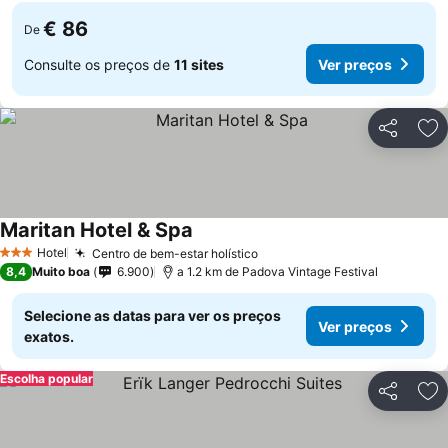
€ 86
De
Consulte os preços de
11 sites
Ver preços
Partilhar
Ad
Maritan Hotel & Spa
Hotel
Centro de bem-estar holístico
3 Estrelas
8,4
Muito boa
6.900
a 1.2 km de Padova Vintage Festival
Selecione as datas para ver os preços
Ver preços
exatos.
Escolha popular
Partilhar
Ad