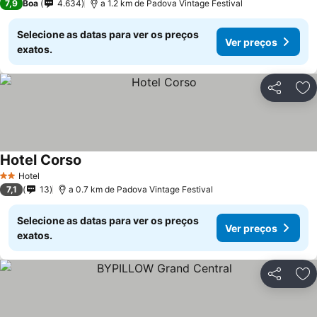
7,9
Boa
4.634
a 1.2 km de Padova Vintage Festival
Selecione as datas para ver os preços
Ver preços
exatos.
Partilhar
Ad
Hotel Corso
Hotel
2 Estrelas
7,1
13
a 0.7 km de Padova Vintage Festival
Selecione as datas para ver os preços
Ver preços
exatos.
Partilhar
Ad