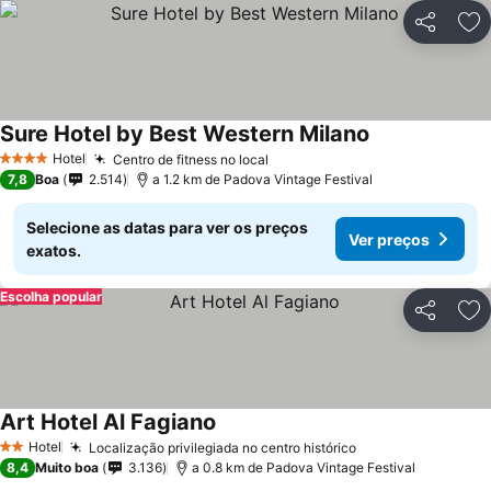
Partilhar
Ad
Sure Hotel by Best Western Milano
Hotel
Centro de fitness no local
4 Estrelas
7,8
Boa
2.514
a 1.2 km de Padova Vintage Festival
Selecione as datas para ver os preços
Ver preços
exatos.
Escolha popular
Partilhar
Ad
Art Hotel Al Fagiano
Hotel
Localização privilegiada no centro histórico
2 Estrelas
8,4
Muito boa
3.136
a 0.8 km de Padova Vintage Festival