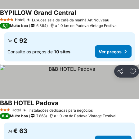
BYPILLOW Grand Central
Hotel
Luxuosa sala de café da manhã Art Nouveau
4 Estrelas
8,1
Muito boa
6.394
a 1.0 km de Padova Vintage Festival
€ 92
De
Consulte os preços de
10 sites
Ver preços
Partilhar
Ad
B&B HOTEL Padova
Hotel
Instalações dedicadas para negócios
3 Estrelas
8,4
Muito boa
7.868
a 1.9 km de Padova Vintage Festival
€ 63
De