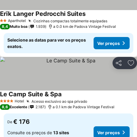
Erïk Langer Pedrocchi Suites
Aparthotel
Cozinhas compactas totalmente equipadas
2 Estrelas
8,4
Muito boa
1.939
a 0.0 km de Padova Vintage Festival
Selecione as datas para ver os preços
Ver preços
exatos.
Partilhar
Ad
Le Camp Suite & Spa
Hotel
Acesso exclusivo ao spa privado
4 Estrelas
8,6
Excelente
2.187
a 0.1 km de Padova Vintage Festival
€ 176
De
Consulte os preços de
13 sites
Ver preços