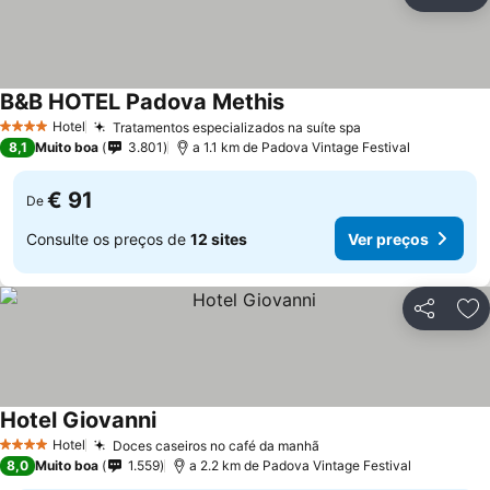
Partilhar
Ad
B&B HOTEL Padova Methis
Hotel
Tratamentos especializados na suíte spa
4 Estrelas
8,1
Muito boa
3.801
a 1.1 km de Padova Vintage Festival
€ 91
De
Consulte os preços de
12 sites
Ver preços
Partilhar
Ad
Hotel Giovanni
Hotel
Doces caseiros no café da manhã
4 Estrelas
8,0
Muito boa
1.559
a 2.2 km de Padova Vintage Festival