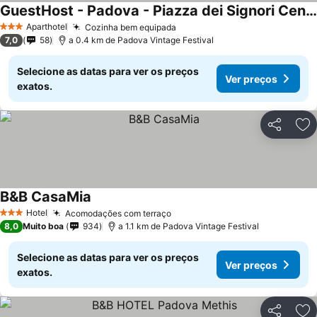
GuestHost - Padova - Piazza dei Signori Central Flats
Aparthotel
Cozinha bem equipada
3 Estrelas
7,0
58
a 0.4 km de Padova Vintage Festival
Selecione as datas para ver os preços
Ver preços
exatos.
Partilhar
Ad
B&B CasaMia
Hotel
Acomodações com terraço
3 Estrelas
8,0
Muito boa
934
a 1.1 km de Padova Vintage Festival
Selecione as datas para ver os preços
Ver preços
exatos.