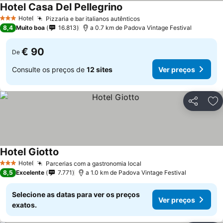
Hotel Casa Del Pellegrino
Hotel
Pizzaria e bar italianos autênticos
3 Estrelas
8,4
Muito boa
16.813
a 0.7 km de Padova Vintage Festival
€ 90
De
Consulte os preços de
12 sites
Ver preços
Partilhar
Ad
Hotel Giotto
Hotel
Parcerias com a gastronomia local
3 Estrelas
8,5
Excelente
7.771
a 1.0 km de Padova Vintage Festival
Selecione as datas para ver os preços
Ver preços
exatos.