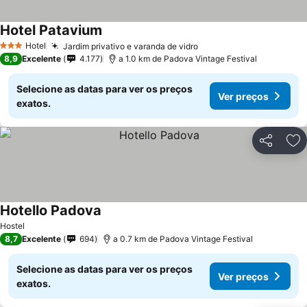
Hotel Patavium
Hotel
Jardim privativo e varanda de vidro
3 Estrelas
8,9
Excelente
4.177
a 1.0 km de Padova Vintage Festival
Selecione as datas para ver os preços
Ver preços
exatos.
Partilhar
Ad
Hotello Padova
Hostel
8,7
Excelente
694
a 0.7 km de Padova Vintage Festival
Selecione as datas para ver os preços
Ver preços
exatos.