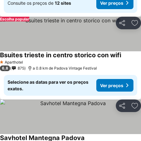
Consulte os preços de
12 sites
Ver preços
Escolha popular
Partilhar
Ad
Bsuites trieste in centro storico con wifi
Aparthotel
1 Estrelas
6,8
875
a 0.8 km de Padova Vintage Festival
Selecione as datas para ver os preços
Ver preços
exatos.
Partilhar
Ad
Savhotel Mantegna Padova