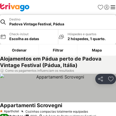
Favoritos
Iniciar
Me
Destino
Padova Vintage Festival, Pádua
Check-in/out
Hóspedes e quartos
Escolha as datas
2 hóspedes, 1 quarto.
Ordenar
Filtrar
Mapa
Alojamentos em Pádua perto de Padova
Vintage Festival (Pádua, Itália)
Como os pagamentos influenciam os resultados
Partilhar
Ad
Appartamenti Scrovegni
Aparthotel
Cozinhas compactas totalmente equipadas
1 Estrelas