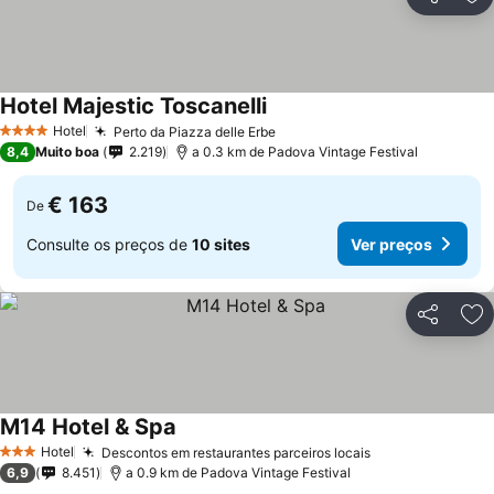
Partilhar
Ad
Hotel Majestic Toscanelli
Hotel
Perto da Piazza delle Erbe
4 Estrelas
8,4
Muito boa
2.219
a 0.3 km de Padova Vintage Festival
€ 163
De
Consulte os preços de
10 sites
Ver preços
Partilhar
Ad
M14 Hotel & Spa
Hotel
Descontos em restaurantes parceiros locais
3 Estrelas
6,9
8.451
a 0.9 km de Padova Vintage Festival