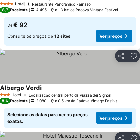
Hotel
Restaurante Panorâmico Parnaso
4 Estrelas
8,7
Excelente
4.495
a 1.3 km de Padova Vintage Festival
€ 92
De
Consulte os preços de
12 sites
Ver preços
Partilhar
Ad
Albergo Verdi
Hotel
Localização central perto da Piazza dei Signori
3 Estrelas
8,6
Excelente
2.080
a 0.5 km de Padova Vintage Festival
Selecione as datas para ver os preços
Ver preços
exatos.