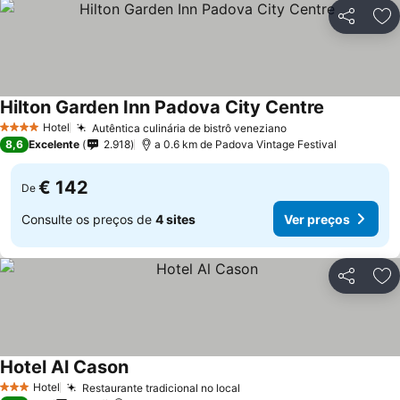
Partilhar
Ad
Hilton Garden Inn Padova City Centre
Hotel
Autêntica culinária de bistrô veneziano
4 Estrelas
8,6
Excelente
2.918
a 0.6 km de Padova Vintage Festival
€ 142
De
Consulte os preços de
4 sites
Ver preços
Partilhar
Ad
Hotel Al Cason
Hotel
Restaurante tradicional no local
3 Estrelas