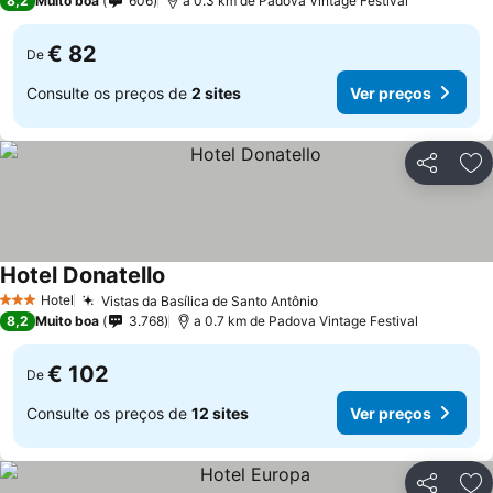
8,2
Muito boa
606
a 0.3 km de Padova Vintage Festival
€ 82
De
Consulte os preços de
2 sites
Ver preços
Partilhar
Ad
Hotel Donatello
Hotel
Vistas da Basílica de Santo Antônio
3 Estrelas
8,2
Muito boa
3.768
a 0.7 km de Padova Vintage Festival
€ 102
De
Consulte os preços de
12 sites
Ver preços