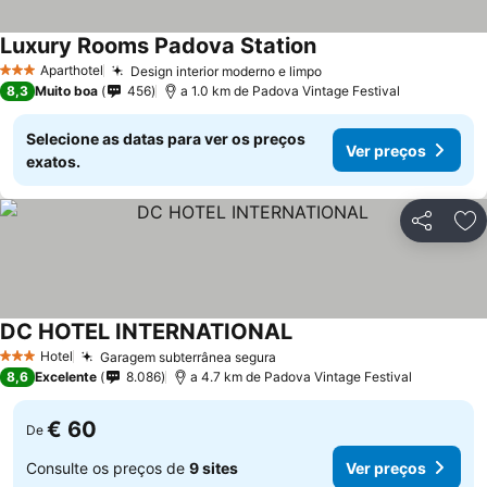
Luxury Rooms Padova Station
Aparthotel
Design interior moderno e limpo
3 Estrelas
8,3
Muito boa
456
a 1.0 km de Padova Vintage Festival
Selecione as datas para ver os preços
Ver preços
exatos.
Partilhar
Ad
DC HOTEL INTERNATIONAL
Hotel
Garagem subterrânea segura
3 Estrelas
8,6
Excelente
8.086
a 4.7 km de Padova Vintage Festival
€ 60
De
Consulte os preços de
9 sites
Ver preços