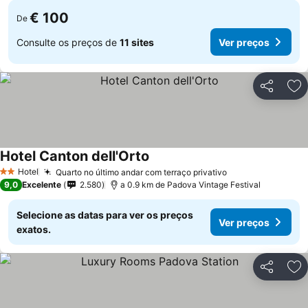
€ 100
De
Consulte os preços de
11 sites
Ver preços
Partilhar
Ad
Hotel Canton dell'Orto
Hotel
Quarto no último andar com terraço privativo
2 Estrelas
9,0
Excelente
2.580
a 0.9 km de Padova Vintage Festival
Selecione as datas para ver os preços
Ver preços
exatos.
Partilhar
Ad