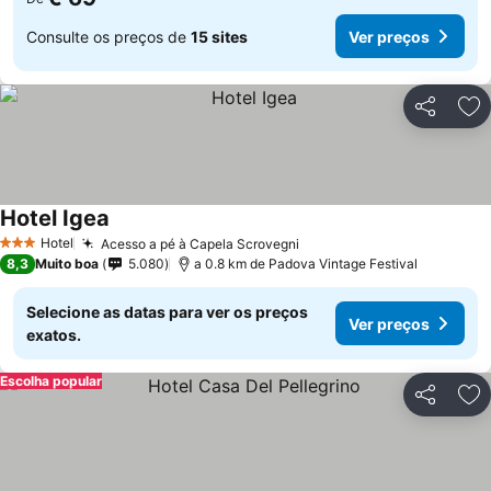
Consulte os preços de
15 sites
Ver preços
Partilhar
Ad
Hotel Igea
Hotel
Acesso a pé à Capela Scrovegni
3 Estrelas
8,3
Muito boa
5.080
a 0.8 km de Padova Vintage Festival
Selecione as datas para ver os preços
Ver preços
exatos.
Escolha popular
Partilhar
Ad