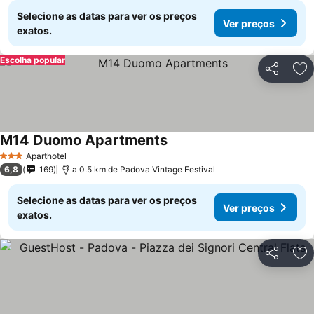
Selecione as datas para ver os preços
Ver preços
exatos.
Escolha popular
Partilhar
Ad
M14 Duomo Apartments
Aparthotel
3 Estrelas
6,8
169
a 0.5 km de Padova Vintage Festival
Selecione as datas para ver os preços
Ver preços
exatos.
Partilhar
Ad