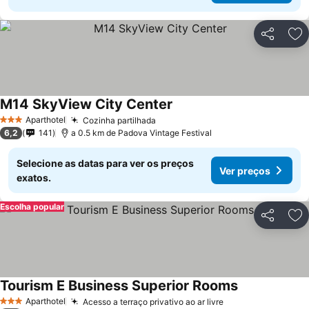
Partilhar
Ad
M14 SkyView City Center
Aparthotel
Cozinha partilhada
3 Estrelas
6,2
141
a 0.5 km de Padova Vintage Festival
Selecione as datas para ver os preços
Ver preços
exatos.
Escolha popular
Partilhar
Ad
Tourism E Business Superior Rooms
Aparthotel
Acesso a terraço privativo ao ar livre
3 Estrelas