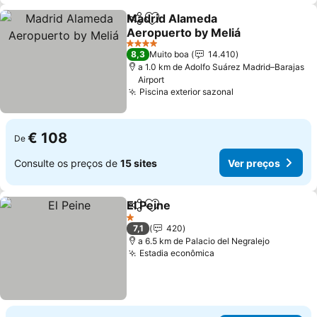
Madrid Alameda
Partilhar
Adicionar aos favoritos
Aeropuerto by Meliá
4 Estrelas
8,3
Muito boa
14.410
a 1.0 km de Adolfo Suárez Madrid–Barajas
Airport
Piscina exterior sazonal
€ 108
De
Consulte os preços de
15 sites
Ver preços
El Peine
Partilhar
Adicionar aos favoritos
1 Estrelas
7,1
420
a 6.5 km de Palacio del Negralejo
Estadia econômica