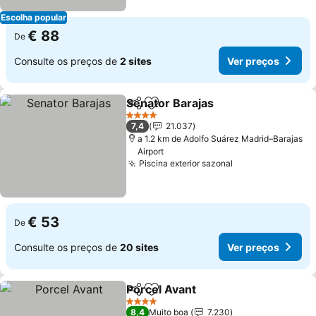
Escolha popular
€ 88
De
Consulte os preços de
2 sites
Ver preços
Senator Barajas
Partilhar
Adicionar aos favoritos
4 Estrelas
7,4
21.037
a 1.2 km de Adolfo Suárez Madrid–Barajas
Airport
Piscina exterior sazonal
€ 53
De
Consulte os preços de
20 sites
Ver preços
Porcel Avant
Partilhar
Adicionar aos favoritos
4 Estrelas
8,4
Muito boa
7.230