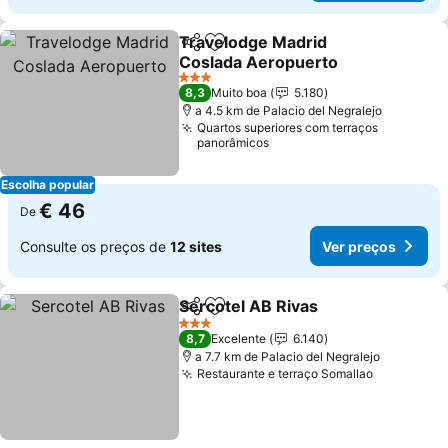
Travelodge Madrid
Partilhar
Adicionar aos favoritos
Coslada Aeropuerto
3 Estrelas
8,3
Muito boa
5.180
a 4.5 km de Palacio del Negralejo
Quartos superiores com terraços
panorâmicos
Escolha popular
€ 46
De
Consulte os preços de
12 sites
Ver preços
Sercotel AB Rivas
Partilhar
Adicionar aos favoritos
3 Estrelas
8,7
Excelente
6.140
a 7.7 km de Palacio del Negralejo
Restaurante e terraço Somallao