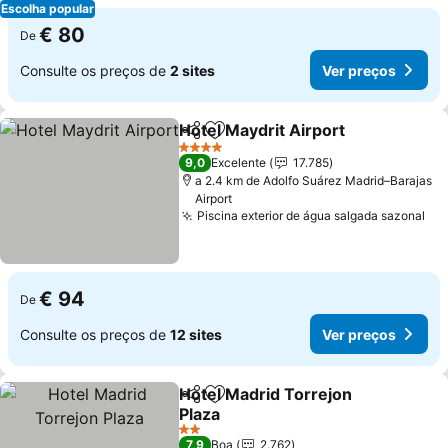
Escolha popular
€ 80
De
Consulte os preços de
2 sites
Ver preços
Hotel Maydrit Airport
Partilhar
Adicionar aos favoritos
4 Estrelas
9,0
Excelente
17.785
a 2.4 km de Adolfo Suárez Madrid–Barajas
Airport
Piscina exterior de água salgada sazonal
€ 94
De
Consulte os preços de
12 sites
Ver preços
Hotel Madrid Torrejon
Partilhar
Adicionar aos favoritos
Plaza
2 Estrelas
7,9
Boa
2.762