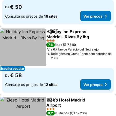
€ 50
De
Consulte os preços de
16 sites
Ver preços
Holiday Inn Express
Partilhar
Adicionar aos favoritos
Madrid - Rivas By Ihg
3 Estrelas
7,8
Boa
7.515
a 6.7 km de Palacio del Negralejo
Refeições no Great Room com paredes de
vidro
Escolha popular
€ 58
De
Consulte os preços de
12 sites
Ver preços
Zleep Hotel Madrid
Partilhar
Adicionar aos favoritos
Airport
3 Estrelas
8,2
Muito boa
17.206