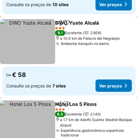
Consulte os preços de
10 sites
Ver preços
DWO Yuste Alcalá
Partilhar
Adicionar aos favoritos
3 Estrelas
9,1
Excelente
2.606
a 10.0 km de Palacio del Negralejo
Ambiente tranquilo no bairro
€ 58
De
Consulte os preços de
7 sites
Ver preços
Hotel Los 5 Pinos
Partilhar
Adicionar aos favoritos
3 Estrelas
8,5
Excelente
2.145
a 1.7 km de Adolfo Suárez Madrid–Barajas
Airport
Experiência gastronômica espanhola
tradicional