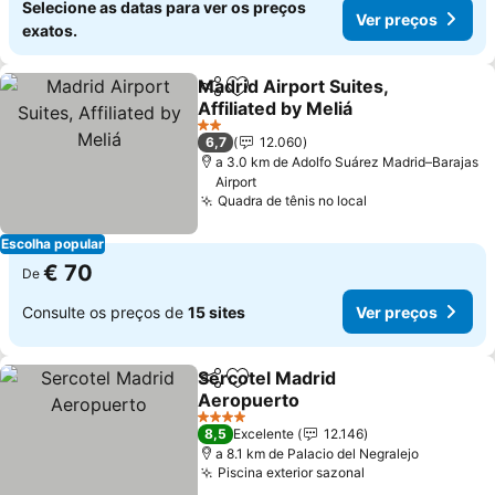
Selecione as datas para ver os preços
Ver preços
exatos.
Madrid Airport Suites,
Partilhar
Adicionar aos favoritos
Affiliated by Meliá
2 Estrelas
6,7
12.060
a 3.0 km de Adolfo Suárez Madrid–Barajas
Airport
Quadra de tênis no local
Escolha popular
€ 70
De
Consulte os preços de
15 sites
Ver preços
Sercotel Madrid
Partilhar
Adicionar aos favoritos
Aeropuerto
4 Estrelas
8,5
Excelente
12.146
a 8.1 km de Palacio del Negralejo
Piscina exterior sazonal