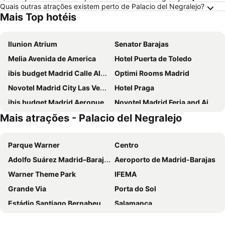
Quais outras atrações existem perto de Palacio del Negralejo?
Mais Top hotéis
Ilunion Atrium
Senator Barajas
Melia Avenida de America
Hotel Puerta de Toledo
ibis budget Madrid Calle Alcalá
Optimi Rooms Madrid
Novotel Madrid City Las Ventas
Hotel Praga
ibis budget Madrid Aeropuerto
Novotel Madrid Feria and Airport
Mais atrações - Palacio del Negralejo
Ilunion Suites Madrid
Ibis Styles Madrid City Las Ventas
Anaco
Inhala Hotel Garden
Parque Warner
Centro
Travelodge Madrid Metropolitano
INNSiDE by Meliá Madrid Valdebebas
Adolfo Suárez Madrid–Barajas Airport
Aeroporto de Madrid-Barajas
Hotel Europa
Hotel Riu Plaza Espana
Warner Theme Park
IFEMA
Hotel Puerta America
DWO Yuste Alcalá
Grande Via
Porta do Sol
ibis budget Madrid Vallecas
Exe Convention Plaza Madrid
Estádio Santiago Bernabeu
Salamanca
Hotel Madrid Chamartín Affiliated by Meliá
Exe Madrid Norte
Atocha
Estación Sur
Ilunion Pio XII
Hotel Mercader