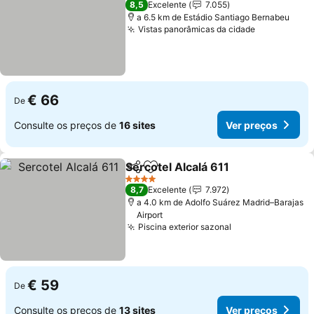
8,5
Excelente
7.055
a 6.5 km de Estádio Santiago Bernabeu
Vistas panorâmicas da cidade
€ 66
De
Consulte os preços de
16 sites
Ver preços
Sercotel Alcalá 611
Partilhar
Adicionar aos favoritos
4 Estrelas
8,7
Excelente
7.972
a 4.0 km de Adolfo Suárez Madrid–Barajas
Airport
Piscina exterior sazonal
€ 59
De
Consulte os preços de
13 sites
Ver preços