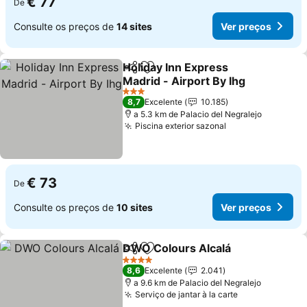
€ 77
De
Consulte os preços de
14 sites
Ver preços
Holiday Inn Express
Partilhar
Adicionar aos favoritos
Madrid - Airport By Ihg
3 Estrelas
8,7
Excelente
10.185
a 5.3 km de Palacio del Negralejo
Piscina exterior sazonal
€ 73
De
Consulte os preços de
10 sites
Ver preços
DWO Colours Alcalá
Partilhar
Adicionar aos favoritos
4 Estrelas
8,6
Excelente
2.041
a 9.6 km de Palacio del Negralejo
Serviço de jantar à la carte