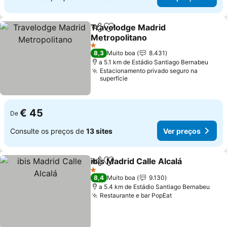
Travelodge Madrid
Partilhar
Adicionar aos favoritos
Metropolitano
1 Estrelas
8,3
Muito boa
8.431
a 5.1 km de Estádio Santiago Bernabeu
Estacionamento privado seguro na
superfície
€ 45
De
Consulte os preços de
13 sites
Ver preços
ibis Madrid Calle Alcalá
Partilhar
Adicionar aos favoritos
1 Estrelas
8,4
Muito boa
9.130
a 5.4 km de Estádio Santiago Bernabeu
Restaurante e bar PopEat