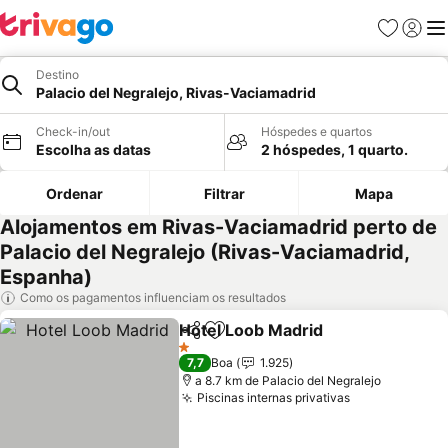
Favoritos
Iniciar
Me
Destino
Palacio del Negralejo, Rivas-Vaciamadrid
Check-in/out
Hóspedes e quartos
Escolha as datas
2 hóspedes, 1 quarto.
Ordenar
Filtrar
Mapa
Alojamentos em Rivas-Vaciamadrid perto de
Palacio del Negralejo (Rivas-Vaciamadrid,
Espanha)
Como os pagamentos influenciam os resultados
Hotel Loob Madrid
Partilhar
Adicionar aos favoritos
1 Estrelas
7,7
Boa
1.925
a 8.7 km de Palacio del Negralejo
Piscinas internas privativas