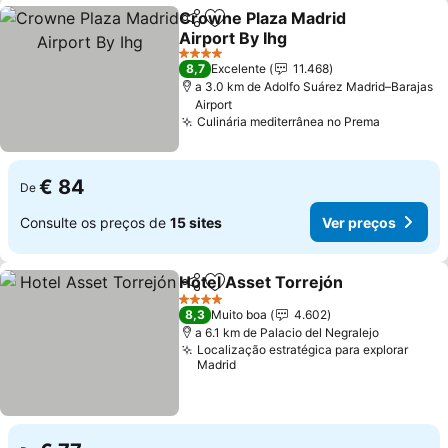
Crowne Plaza Madrid
Partilhar
Adicionar aos favoritos
Airport By Ihg
4 Estrelas
8,7
Excelente
11.468
a 3.0 km de Adolfo Suárez Madrid–Barajas
Airport
Culinária mediterrânea no Prema
€ 84
De
Consulte os preços de
15 sites
Ver preços
Hotel Asset Torrejón
Partilhar
Adicionar aos favoritos
4 Estrelas
8,3
Muito boa
4.602
a 6.1 km de Palacio del Negralejo
Localização estratégica para explorar
Madrid