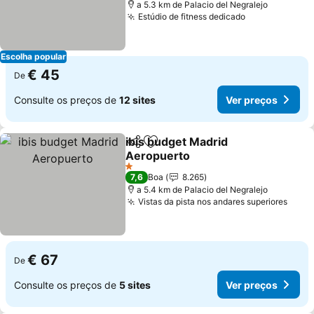
a 5.3 km de Palacio del Negralejo
Estúdio de fitness dedicado
Escolha popular
€ 45
De
Consulte os preços de
12 sites
Ver preços
ibis budget Madrid
Partilhar
Adicionar aos favoritos
Aeropuerto
1 Estrelas
7,6
Boa
8.265
a 5.4 km de Palacio del Negralejo
Vistas da pista nos andares superiores
€ 67
De
Consulte os preços de
5 sites
Ver preços