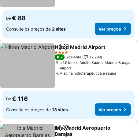
€ 88
De
Consulte os preços de
2 sites
Ver preços
Hilton Madrid Airport
Partilhar
Adicionar aos favoritos
4 Estrelas
8,7
Excelente
12.299
a 1.9 km de Adolfo Suárez Madrid–Barajas
Airport
Piscina hidroterapêutica e sauna
€ 116
De
Consulte os preços de
13 sites
Ver preços
Ibis Madrid Aeropuerto
Partilhar
Adicionar aos favoritos
Barajas