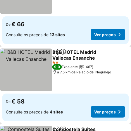
€ 66
De
Consulte os preços de
13 sites
Ver preços
B&B HOTEL Madrid
Partilhar
Adicionar aos favoritos
Vallecas Ensanche
2 Estrelas
9,0
Excelente
467
a 7.5 km de Palacio del Negralejo
€ 58
De
Consulte os preços de
4 sites
Ver preços
Compostela Suites