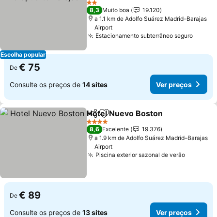
2 Estrelas
8,3
Muito boa
19.120
a 1.1 km de Adolfo Suárez Madrid–Barajas
Airport
Estacionamento subterrâneo seguro
Escolha popular
€ 75
De
Consulte os preços de
14 sites
Ver preços
Hotel Nuevo Boston
Partilhar
Adicionar aos favoritos
4 Estrelas
8,6
Excelente
19.376
a 1.9 km de Adolfo Suárez Madrid–Barajas
Airport
Piscina exterior sazonal de verão
€ 89
De
Consulte os preços de
13 sites
Ver preços