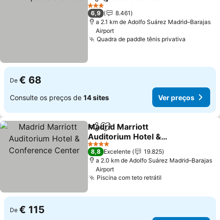
Partilhar
Adicionar aos favoritos
3 Estrelas
6,9
8.461
a 2.1 km de Adolfo Suárez Madrid–Barajas
Airport
Quadra de paddle tênis privativa
€ 68
De
Consulte os preços de
14 sites
Ver preços
Madrid Marriott
Partilhar
Adicionar aos favoritos
Auditorium Hotel &
Conference Center
4 Estrelas
8,8
Excelente
19.825
a 2.0 km de Adolfo Suárez Madrid–Barajas
Airport
Piscina com teto retrátil
€ 115
De