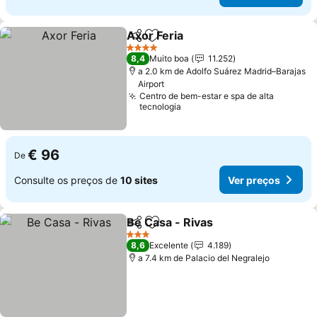
Axor Feria
Partilhar
Adicionar aos favoritos
4 Estrelas
8,4
Muito boa
11.252
a 2.0 km de Adolfo Suárez Madrid–Barajas
Airport
Centro de bem-estar e spa de alta
tecnologia
€ 96
De
Consulte os preços de
10 sites
Ver preços
Be Casa - Rivas
Partilhar
Adicionar aos favoritos
3 Estrelas
8,6
Excelente
4.189
a 7.4 km de Palacio del Negralejo