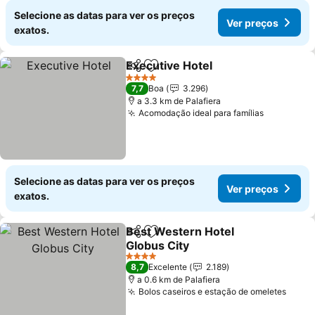
Selecione as datas para ver os preços
Ver preços
exatos.
Executive Hotel
Partilhar
Adicionar aos favoritos
Ver preços
4 Estrelas
7,7
Boa
3.296
a 3.3 km de Palafiera
Acomodação ideal para famílias
Ver preço
Selecione as datas para ver os preços
Ver preços
exatos.
Best Western Hotel
Partilhar
Adicionar aos favoritos
Globus City
Ver preços
4 Estrelas
8,7
Excelente
2.189
a 0.6 km de Palafiera
Bolos caseiros e estação de omeletes
Ver p