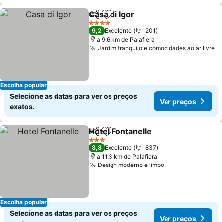
Casa di Igor
Partilhar
Adicionar aos favoritos
Ver preços
4 Estrelas
9,2
Excelente
201
a 9.6 km de Palafiera
Jardim tranquilo e comodidades ao ar livre
V
Escolha popular
Selecione as datas para ver os preços
Ver preços
exatos.
Hotel Fontanelle
Partilhar
Adicionar aos favoritos
Ver preço
3 Estrelas
8,8
Excelente
837
a 11.3 km de Palafiera
Design moderno e limpo
Ver preços
Escolha popular
Selecione as datas para ver os preços
Ver preços