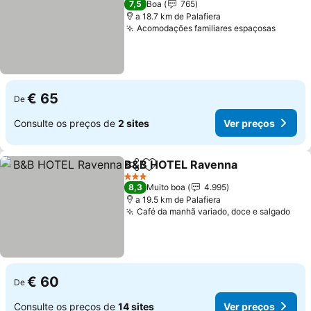
7,5
Boa
765
a 18.7 km de Palafiera
Acomodações familiares espaçosas
Ver pr
€ 65
De
Consulte os preços de
2 sites
Ver preços
B&B HOTEL Ravenna
Partilhar
Adicionar aos favoritos
Ver p
3 Estrelas
8,3
Muito boa
4.995
a 19.5 km de Palafiera
Café da manhã variado, doce e salgado
Ver
€ 60
De
Consulte os preços de
14 sites
Ver preços