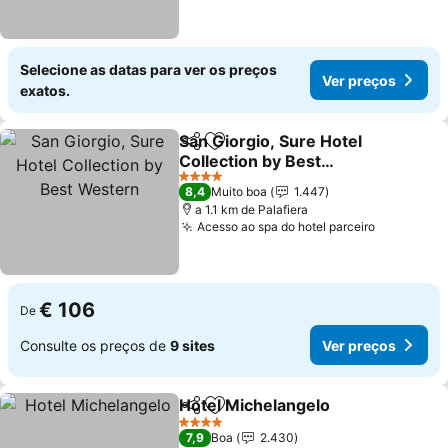
Selecione as datas para ver os preços
Ver preços
exatos.
San Giorgio, Sure Hotel
Partilhar
Adicionar aos favoritos
Collection by Best
Western
Ver preços
4 Estrelas
8,4
Muito boa
1.447
a 1.1 km de Palafiera
Acesso ao spa do hotel parceiro
Ver preço
€ 106
De
Consulte os preços de
9 sites
Ver preços
Hotel Michelangelo
Partilhar
Adicionar aos favoritos
Ver pr
4 Estrelas
7,9
Boa
2.430