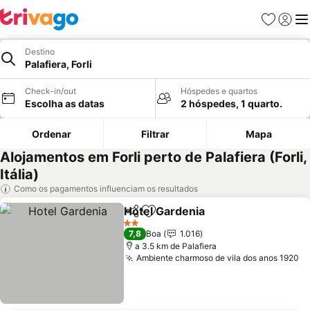
Favoritos
Iniciar
Me
Destino
Palafiera, Forli
Check-in/out
Hóspedes e quartos
Escolha as datas
2 hóspedes, 1 quarto.
Ordenar
Filtrar
Mapa
Alojamentos em Forli perto de Palafiera (Forli,
Itália)
Como os pagamentos influenciam os resultados
Hotel Gardenia
Partilhar
Adicionar aos favoritos
Ver preços
2 Estrelas
7,8
Boa
1.016
a 3.5 km de Palafiera
Ambiente charmoso de vila dos anos 1920
Ve