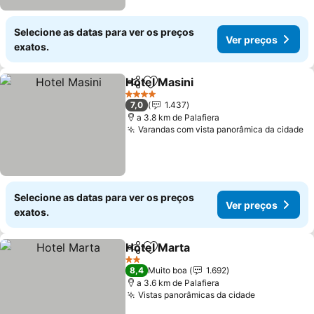
Selecione as datas para ver os preços
Ver preços
exatos.
Hotel Masini
Partilhar
Adicionar aos favoritos
Ver preços
4 Estrelas
7,0
1.437
a 3.8 km de Palafiera
Varandas com vista panorâmica da cidade
V
Selecione as datas para ver os preços
Ver preços
exatos.
Hotel Marta
Partilhar
Adicionar aos favoritos
Ver preços
2 Estrelas
8,4
Muito boa
1.692
a 3.6 km de Palafiera
Vistas panorâmicas da cidade
Ver preços