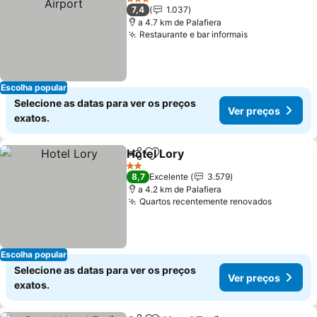
3 Estrelas
7,4
1.037
a 4.7 km de Palafiera
Restaurante e bar informais
Ver preços
Escolha popular
Selecione as datas para ver os preços
Ver preços
exatos.
Hotel Lory
Partilhar
Adicionar aos favoritos
Ver preços
2 Estrelas
8,7
Excelente
3.579
a 4.2 km de Palafiera
Quartos recentemente renovados
Ver pre
Escolha popular
Selecione as datas para ver os preços
Ver preços
exatos.