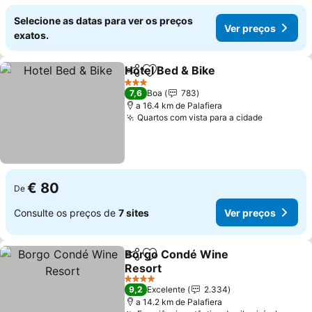
Selecione as datas para ver os preços
Ver preços
exatos.
Hotel Bed & Bike
Partilhar
Adicionar aos favoritos
Ver preço
3 Estrelas
7,6
Boa
783
a 16.4 km de Palafiera
Quartos com vista para a cidade
Ver preç
€ 80
De
Consulte os preços de
7 sites
Ver preços
Borgo Condé Wine
Partilhar
Adicionar aos favoritos
Resort
Ver preços
4 Estrelas
9,2
Excelente
2.334
a 14.2 km de Palafiera