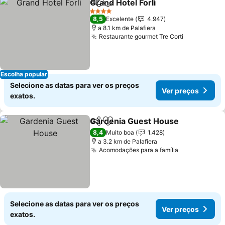
Grand Hotel Forlì
Partilhar
Adicionar aos favoritos
Ver preço
4 Estrelas
8,5
Excelente
4.947
a 8.1 km de Palafiera
Restaurante gourmet Tre Corti
Ver preços
Escolha popular
Selecione as datas para ver os preços
Ver preços
exatos.
Gardenia Guest House
Partilhar
Adicionar aos favoritos
Ver
8,4
Muito boa
1.428
a 3.2 km de Palafiera
Acomodações para a família
Ver preços
Selecione as datas para ver os preços
Ver preços
exatos.