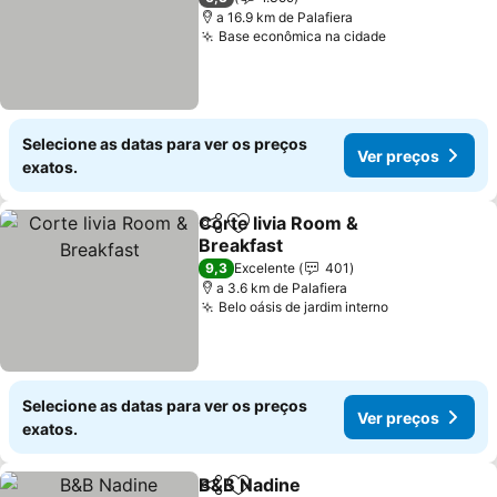
a 16.9 km de Palafiera
Base econômica na cidade
Ver preços
Selecione as datas para ver os preços
Ver preços
exatos.
Corte livia Room &
Partilhar
Adicionar aos favoritos
Breakfast
Ver preços
9,3
Excelente
401
a 3.6 km de Palafiera
Belo oásis de jardim interno
Ver preços
Selecione as datas para ver os preços
Ver preços
exatos.
B&B Nadine
Partilhar
Adicionar aos favoritos