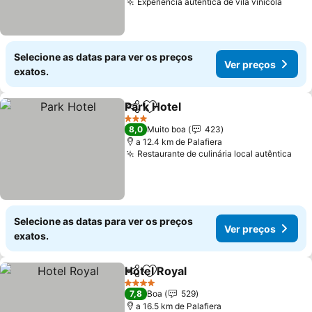
Experiência autêntica de vila vinícola
Ver p
Selecione as datas para ver os preços
Ver preços
exatos.
Park Hotel
Partilhar
Adicionar aos favoritos
Ver preços
3 Estrelas
8,0
Muito boa
423
a 12.4 km de Palafiera
Restaurante de culinária local autêntica
Ver
Selecione as datas para ver os preços
Ver preços
exatos.
Hotel Royal
Partilhar
Adicionar aos favoritos
Ver preços
4 Estrelas
7,8
Boa
529
a 16.5 km de Palafiera