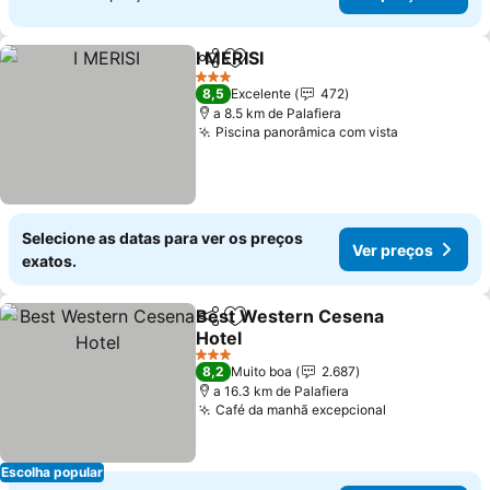
I MERISI
Partilhar
Adicionar aos favoritos
Ver preços
3 Estrelas
8,5
Excelente
472
a 8.5 km de Palafiera
Piscina panorâmica com vista
Ver preços
Selecione as datas para ver os preços
Ver preços
exatos.
Best Western Cesena
Partilhar
Adicionar aos favoritos
Hotel
Ver preços
3 Estrelas
8,2
Muito boa
2.687
a 16.3 km de Palafiera
Café da manhã excepcional
Ver preços
Escolha popular