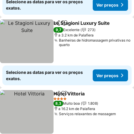
Selecione as datas para ver os preços
Ver preços
exatos.
Le Stagioni Luxury Suite
Partilhar
Adicionar aos favoritos
Ve
9,7
Excelente
273
a 3.2 km de Palafiera
Banheiras de hidromassagem privativas no
quarto
Selecione as datas para ver os preços
Ver preços
exatos.
Hotel Vittoria
Partilhar
Adicionar aos favoritos
Ver preços
4 Estrelas
8,3
Muito boa
1.808
a 16.2 km de Palafiera
Serviços relaxantes de massagem
Ver pre