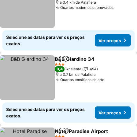
a 3.4 km de Palafiera
Quartos modernos e renovados
Ver preço
Selecione as datas para ver os preços
Ver preços
exatos.
B&B Giardino 34
Partilhar
Adicionar aos favoritos
Ver preço
3 Estrelas
9,4
Excelente
494
a 3.7 km de Palafiera
Quartos temáticos de arte
Ver preços
Selecione as datas para ver os preços
Ver preços
exatos.
Hotel Paradise Airport
Partilhar
Adicionar aos favoritos
Ver