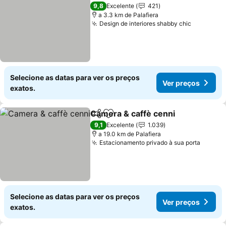
Ver preços
9,8
Excelente
421
a 3.3 km de Palafiera
Design de interiores shabby chic
Ver preç
Selecione as datas para ver os preços
Ver preços
exatos.
Camera & caffè cenni
Partilhar
Adicionar aos favoritos
Ver 
9,1
Excelente
1.039
a 19.0 km de Palafiera
Estacionamento privado à sua porta
Ver pr
Selecione as datas para ver os preços
Ver preços
exatos.