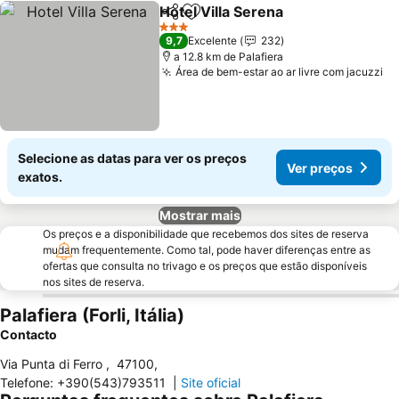
Hotel Villa Serena
Partilhar
Adicionar aos favoritos
Ver preç
3 Estrelas
9,7
Excelente
232
a 12.8 km de Palafiera
Área de bem-estar ao ar livre com jacuzzi
Ve
Selecione as datas para ver os preços
Ver preços
exatos.
Mostrar mais
Os preços e a disponibilidade que recebemos dos sites de reserva
mudam frequentemente. Como tal, pode haver diferenças entre as
ofertas que consulta no trivago e os preços que estão disponíveis
nos sites de reserva.
Palafiera (Forli, Itália)
Contacto
Via Punta di Ferro
,
47100
,
Telefone
:
+390(543)793511
|
Site oficial