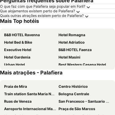
Perguntas frequentes sobre Palafiera
O que faz com que Palafiera seja popular em Forli?
Que alojamentos existem perto de Palafiera?
Quais outras atrações existem perto de Palafiera?
Mais Top hotéis
B&B HOTEL Ravenna
Hotel Romagna
Hotel Bed & Bike
Hotel Adriatico
Executive Hotel
B&B HOTEL Faenza
Hotel Gardenia
Hotel Masini
Urban Hotel
Best Western Cesena Hotel
Mais atrações - Palafiera
Hotel Classensis
Hotel Antares
Hotel Palazzo Boschi
Hotel Prati
Praia de Mira
Centro Histórico
Piolanti
Hotel Alexander
Train station Santa Maria Novella
Bologna Centrale
Hotel Savio
Ruas de Veneza
San Francesco - Santuario della Madonna di Fatima
Aeroporto Internacional Marco Polo
Praça de São Marcos