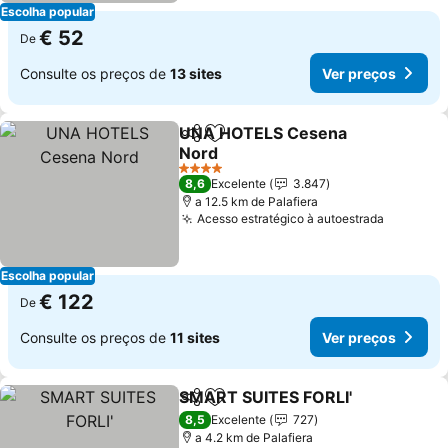
Escolha popular
€ 52
De
Consulte os preços de
13 sites
Ver preços
UNA HOTELS Cesena
Partilhar
Adicionar aos favoritos
Nord
Ver preços
4 Estrelas
8,6
Excelente
3.847
a 12.5 km de Palafiera
Acesso estratégico à autoestrada
Ver pre
Escolha popular
€ 122
De
Consulte os preços de
11 sites
Ver preços
SMART SUITES FORLI'
Partilhar
Adicionar aos favoritos
Ver 
8,5
Excelente
727
a 4.2 km de Palafiera