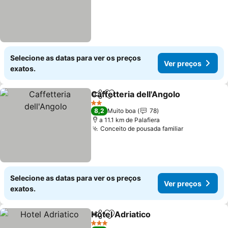
Selecione as datas para ver os preços
Ver preços
exatos.
Caffetteria dell'Angolo
Partilhar
Adicionar aos favoritos
Ver
2 Estrelas
8,2
Muito boa
78
a 11.1 km de Palafiera
Conceito de pousada familiar
Ver preços
Selecione as datas para ver os preços
Ver preços
exatos.
Hotel Adriatico
Partilhar
Adicionar aos favoritos
Ver preços
3 Estrelas