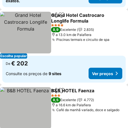
exatos.
Grand Hotel Castrocaro
Partilhar
Adicionar aos favoritos
Longlife Formula
Ver preços
4 Estrelas
8,9
Excelente
2.835
a 13.0 km de Palafiera
Piscinas termais e circuito de spa
Ver preç
Escolha popular
€ 202
De
Consulte os preços de
9 sites
Ver preços
B&B HOTEL Faenza
Partilhar
Adicionar aos favoritos
Ver pr
3 Estrelas
8,5
Excelente
4.772
a 16.6 km de Palafiera
Café da manhã variado, doce e salgado
Ver