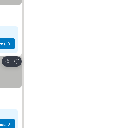
ços
Adicionar aos favoritos
Partilhar
ços