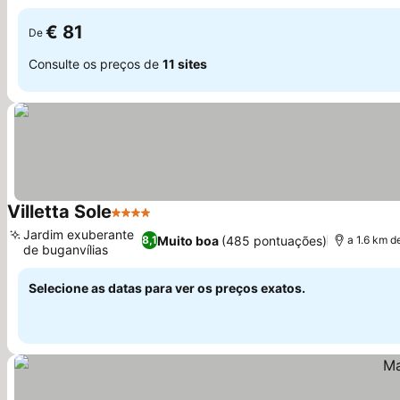
€ 81
De
Consulte os preços de
11 sites
Villetta Sole
4 Estrelas
Jardim exuberante
Muito boa
(485 pontuações)
8,1
a 1.6 km d
de buganvílias
Selecione as datas para ver os preços exatos.