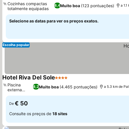
Cozinhas compactas
Muito boa
(123 pontuações)
8,4
a 1.1
totalmente equipadas
Selecione as datas para ver os preços exatos.
Escolha popular
Hotel Riva Del Sole
4 Estrelas
Piscina
Muito boa
(4.465 pontuações)
8,2
a 5.3 km de Pa
externa
ampla
€ 50
De
Consulte os preços de
18 sites