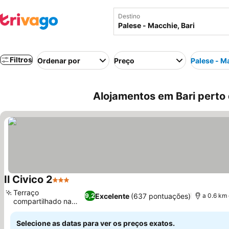
Destino
Filtros
Ordenar por
Preço
Palese - M
Alojamentos em Bari perto
Il Civico 2
3 Estrelas
Terraço
Excelente
(637 pontuações)
9,2
a 0.6 km
compartilhado na
cobertura
Selecione as datas para ver os preços exatos.