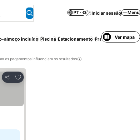
PT · €
Menu
Iniciar sessão
.
Ver mapa
-almoço incluído
Piscina
Estacionamento
Praia
Aparthotel
o os pagamentos influenciam os resultados
Adicionar aos favoritos
Partilhar