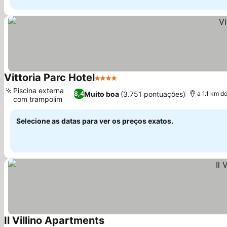
Vittoria Parc Hotel
4 Estrelas
Piscina externa
Muito boa
(3.751 pontuações)
8,4
a 1.1 km d
com trampolim
Selecione as datas para ver os preços exatos.
Il Villino Apartments