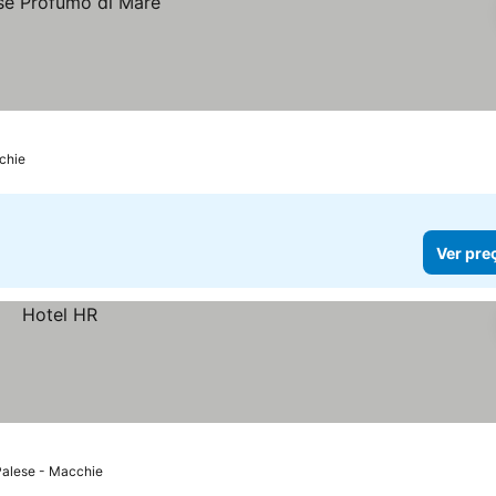
chie
Ver pre
Palese - Macchie