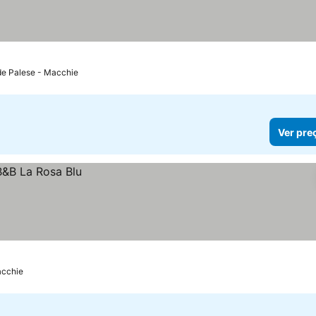
de Palese - Macchie
Ver pre
acchie