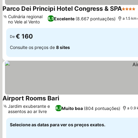
Parco Dei Principi Hotel Congress & SPA
4 Estre
Culinária regional
Excelente
(8.667 pontuações)
8,5
a 1.5 km
no Vele al Vento
€ 160
De
Consulte os preços de
8 sites
Airport Rooms Bari
Jardim exuberante e
Muito boa
(804 pontuações)
8,2
a 0.9
assentos ao ar livre
Selecione as datas para ver os preços exatos.