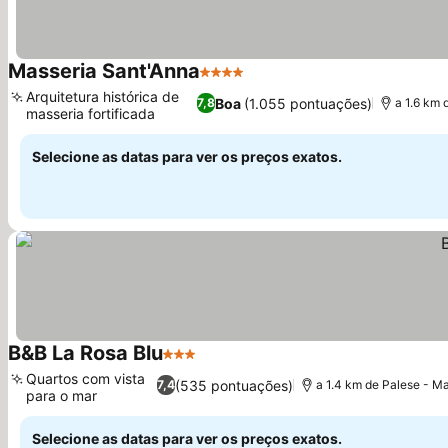
Masseria Sant'Anna
4 Estrelas
Arquitetura histórica de
Boa
(1.055 pontuações)
7,8
a 1.6 km 
masseria fortificada
Selecione as datas para ver os preços exatos.
B&B La Rosa Blu
3 Estrelas
Quartos com vista
(535 pontuações)
7,4
a 1.4 km de Palese - M
para o mar
Selecione as datas para ver os preços exatos.