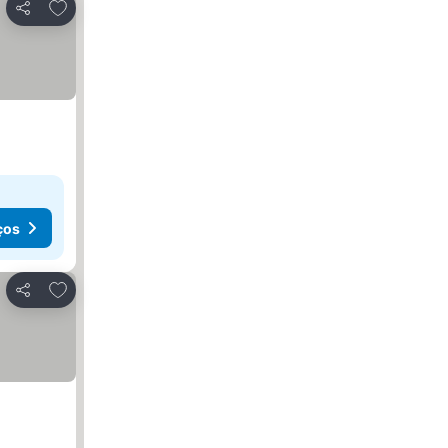
Adicionar aos favoritos
Partilhar
ços
Adicionar aos favoritos
Partilhar