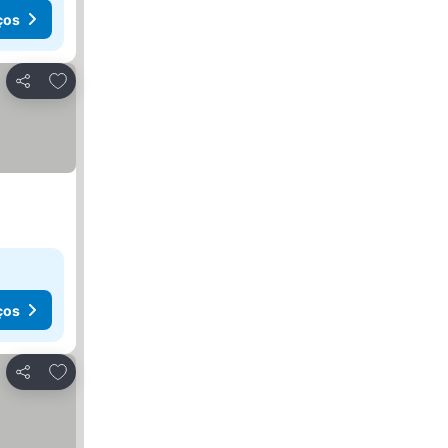
ços
Adicionar aos favoritos
Partilhar
ços
Adicionar aos favoritos
Partilhar