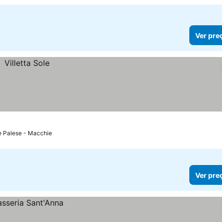
Ver pre
e Palese - Macchie
Ver pre