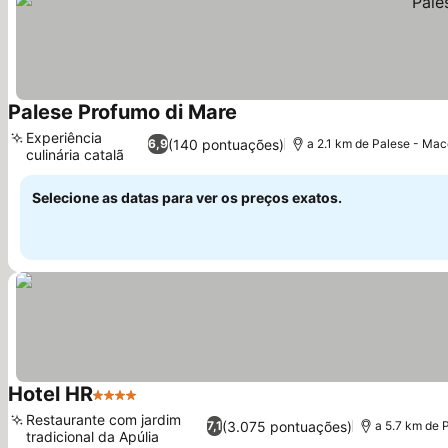
Palese Profumo di Mare
Experiência
(140 pontuações)
6,9
a 2.1 km de Palese - Mac
culinária catalã
Selecione as datas para ver os preços exatos.
Hotel HR
4 Estrelas
Restaurante com jardim
(3.075 pontuações)
7,1
a 5.7 km de 
tradicional da Apúlia