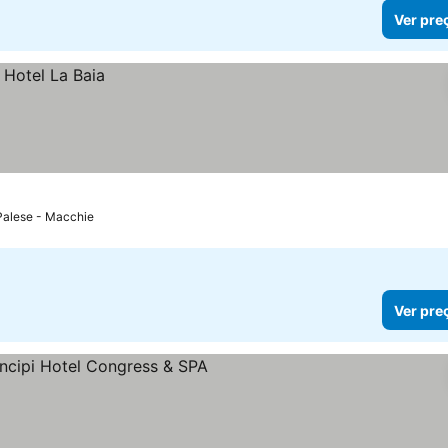
Ver pre
Palese - Macchie
Ver pre