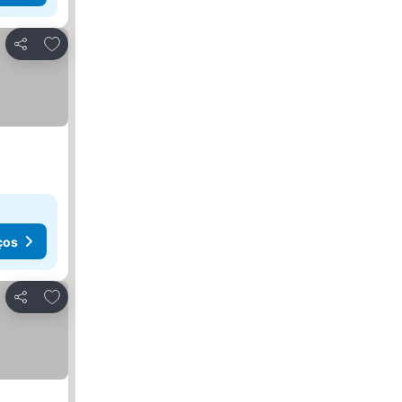
Adicionar aos favoritos
Partilhar
ços
Adicionar aos favoritos
Partilhar