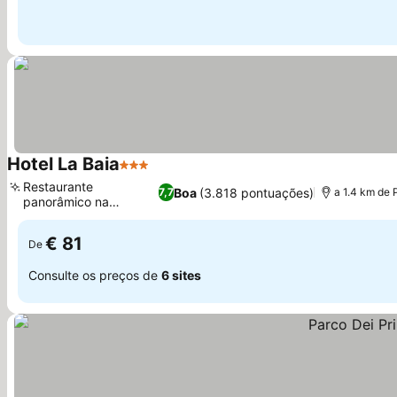
Hotel La Baia
3 Estrelas
Restaurante
Boa
(3.818 pontuações)
7,7
a 1.4 km de 
panorâmico na
cobertura
€ 81
De
Consulte os preços de
6 sites