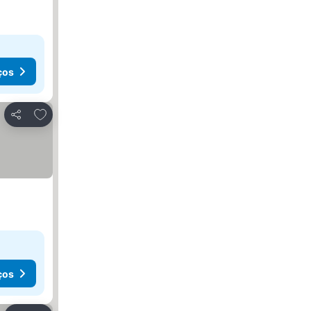
ços
Adicionar aos favoritos
Partilhar
ços