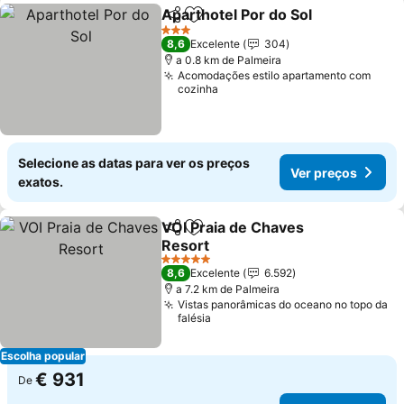
Aparthotel Por do Sol
Partilhar
Adicionar aos favoritos
3 Estrelas
8,6
Excelente
304
a 0.8 km de Palmeira
Acomodações estilo apartamento com
cozinha
Selecione as datas para ver os preços
Ver preços
exatos.
VOI Praia de Chaves
Partilhar
Adicionar aos favoritos
Resort
5 Estrelas
8,6
Excelente
6.592
a 7.2 km de Palmeira
Vistas panorâmicas do oceano no topo da
falésia
Escolha popular
€ 931
De