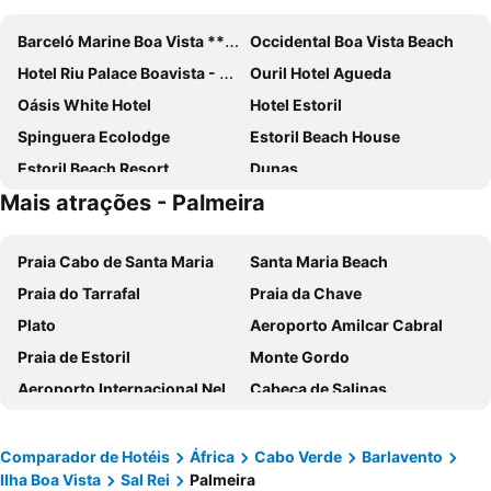
Barceló Marine Boa Vista ***** Adults Only
Occidental Boa Vista Beach
Hotel Riu Palace Boavista - All Inclusive
Ouril Hotel Agueda
Oásis White Hotel
Hotel Estoril
Spinguera Ecolodge
Estoril Beach House
Estoril Beach Resort
Dunas
Mais atrações - Palmeira
Residence A Paz
Seaview Luxury Penthouse Mare
Ca Marta
Nos Kasa
Praia Cabo de Santa Maria
Santa Maria Beach
Aparthotel Ca Nicola
ROBINSON BOA VISTA
Praia do Tarrafal
Praia da Chave
Apartment Ca' Greta
Mistura Fina
Plato
Aeroporto Amilcar Cabral
Hotel Estoril And Residence Cardeal
Hotel Boa Vista
Praia de Estoril
Monte Gordo
Casa Velha Resort
Hotel Luca Kalema
Aeroporto Internacional Nelson Mandela
Cabeça de Salinas
Residencial Magic Tours Em Boavista Cabo Verde
Carochinha
Praia de Santa Mónica
Aeroporto Internacional Aristides Pereira
Cidade Velha, centre historique de Ribeira Grande
Avenida 5 de Julio
Comparador de Hotéis
África
Cabo Verde
Barlavento
Ilha Boa Vista
Sal Rei
Palmeira
Fortaleza Real de San Felipe
Praia da luz