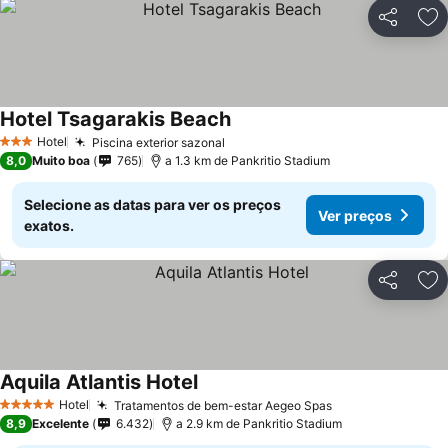
Partilhar
Ad
Hotel Tsagarakis Beach
Ver preços
Hotel
Piscina exterior sazonal
Ver preços
3 Estrelas
8,0
Muito boa
765
a 1.3 km de Pankritio Stadium
Selecione as datas para ver os preços
Ver preços
exatos.
Partilhar
Ad
Aquila Atlantis Hotel
Ver preços
Hotel
Tratamentos de bem-estar Aegeo Spas
Ver preços
5 Estrelas
8,9
Excelente
6.432
a 2.9 km de Pankritio Stadium