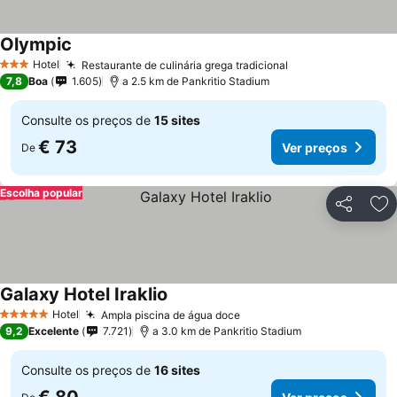
Olympic
Ver preços
Hotel
Restaurante de culinária grega tradicional
Ver preços
3 Estrelas
7,8
Boa
1.605
a 2.5 km de Pankritio Stadium
Consulte os preços de
15 sites
€ 73
Ver preços
De
Escolha popular
Partilhar
Ad
Galaxy Hotel Iraklio
Ver preços
Hotel
Ampla piscina de água doce
Ver preços
5 Estrelas
9,2
Excelente
7.721
a 3.0 km de Pankritio Stadium
Consulte os preços de
16 sites