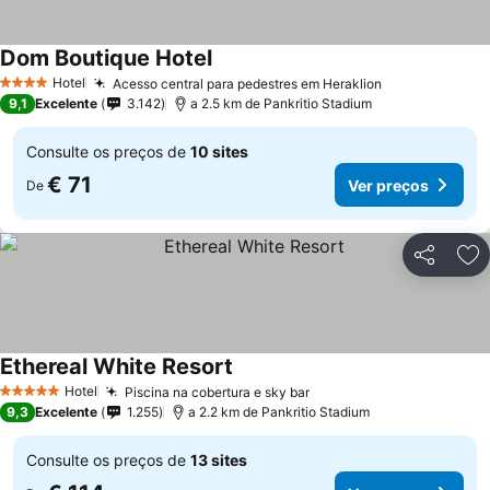
Dom Boutique Hotel
Ver preços
Hotel
Acesso central para pedestres em Heraklion
Ver preços
4 Estrelas
9,1
Excelente
3.142
a 2.5 km de Pankritio Stadium
Consulte os preços de
10 sites
€ 71
Ver preços
De
Partilhar
Ad
Ethereal White Resort
Ver preços
Hotel
Piscina na cobertura e sky bar
Ver preços
5 Estrelas
9,3
Excelente
1.255
a 2.2 km de Pankritio Stadium
Consulte os preços de
13 sites