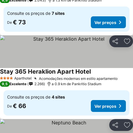
8,5
Excelente
2.043
a 1.3 km de Pankritio Stadium
Consulte os preços de
7 sites
€ 73
Ver preços
De
Partilhar
Ad
Stay 365 Heraklion Apart Hotel
Ver preços
Aparthotel
Acomodações modernas em estilo apartamento
Ver pr
4 Estrelas
9,5
Excelente
2.266
a 0.9 km de Pankritio Stadium
Consulte os preços de
4 sites
€ 66
Ver preços
De
Partilhar
Ad