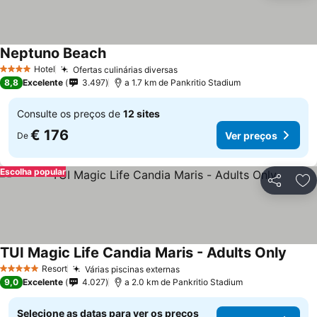
Neptuno Beach
Ver preços
Hotel
Ofertas culinárias diversas
Ver preços
4 Estrelas
8,8
Excelente
3.497
a 1.7 km de Pankritio Stadium
Consulte os preços de
12 sites
€ 176
Ver preços
De
Escolha popular
Partilhar
Ad
TUI Magic Life Candia Maris - Adults Only
Ver p
Resort
Várias piscinas externas
Ver preços
5 Estrelas
9,0
Excelente
4.027
a 2.0 km de Pankritio Stadium
Selecione as datas para ver os preços