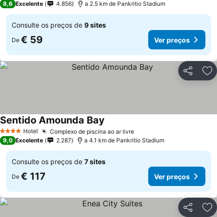
8,6
Excelente
4.856
a 2.5 km de Pankritio Stadium
Consulte os preços de
9 sites
€ 59
Ver preços
De
Partilhar
Ad
Sentido Amounda Bay
Ver preços
Hotel
Complexo de piscina ao ar livre
Ver preços
4 Estrelas
9,0
Excelente
2.287
a 4.1 km de Pankritio Stadium
Consulte os preços de
7 sites
€ 117
Ver preços
De
Partilhar
Ad