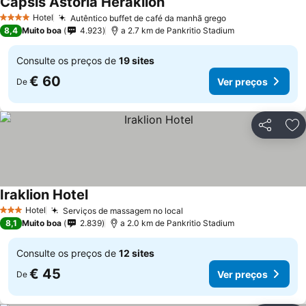
Capsis Astoria Heraklion
Ver preços
Hotel
Autêntico buffet de café da manhã grego
Ver preços
4 Estrelas
8,4
Muito boa
4.923
a 2.7 km de Pankritio Stadium
Consulte os preços de
19 sites
€ 60
Ver preços
De
Partilhar
Ad
Iraklion Hotel
Ver preços
Hotel
Serviços de massagem no local
Ver preços
3 Estrelas
8,1
Muito boa
2.839
a 2.0 km de Pankritio Stadium
Consulte os preços de
12 sites
€ 45
Ver preços
De