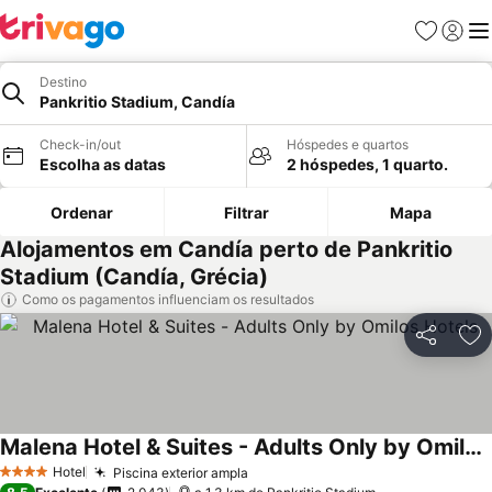
Favoritos
Iniciar
Me
Destino
Pankritio Stadium, Candía
Check-in/out
Hóspedes e quartos
Escolha as datas
2 hóspedes, 1 quarto.
Ordenar
Filtrar
Mapa
Alojamentos em Candía perto de Pankritio
Stadium (Candía, Grécia)
Como os pagamentos influenciam os resultados
Partilhar
Ad
Malena Hotel & Suites - Adults Only by Omilos Hotels
Ver preços
Hotel
Piscina exterior ampla
Ver preços
4 Estrelas