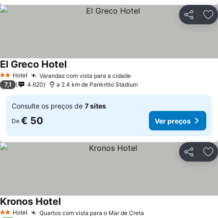
Partilhar
Ad
El Greco Hotel
Ver preços
Hotel
Varandas com vista para a cidade
Ver preços
2 Estrelas
7,1
4.620
a 2.4 km de Pankritio Stadium
Consulte os preços de
7 sites
€ 50
Ver preços
De
Partilhar
Ad
Kronos Hotel
Ver preços
Hotel
Quartos com vista para o Mar de Creta
Ver preços
2 Estrelas