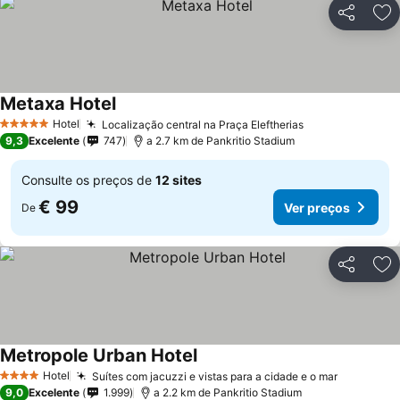
Partilhar
Ad
Metaxa Hotel
Ver preços
Hotel
Localização central na Praça Eleftherias
Ver preços
5 Estrelas
9,3
Excelente
747
a 2.7 km de Pankritio Stadium
Consulte os preços de
12 sites
€ 99
Ver preços
De
Partilhar
Ad
Metropole Urban Hotel
Ver preços
Hotel
Suítes com jacuzzi e vistas para a cidade e o mar
Ver preç
4 Estrelas
9,0
Excelente
1.999
a 2.2 km de Pankritio Stadium