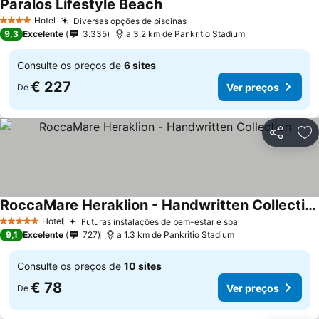
Paralos Lifestyle Beach
Ver preços
Hotel
Diversas opções de piscinas
Ver preços
4 Estrelas
9,3
Excelente
3.335
a 3.2 km de Pankritio Stadium
Consulte os preços de
6 sites
€ 227
Ver preços
De
Partilhar
Ad
RoccaMare Heraklion - Handwritten Collection
Ver preços
Hotel
Futuras instalações de bem-estar e spa
Ver preços
5 Estrelas
9,1
Excelente
727
a 1.3 km de Pankritio Stadium
Consulte os preços de
10 sites
€ 78
Ver preços
De