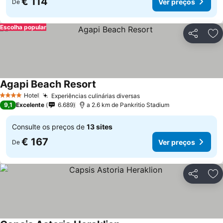
€ 114
Ver preços
De
Escolha popular
Partilhar
Ad
Agapi Beach Resort
Ver preços
Hotel
Experiências culinárias diversas
Ver preços
4 Estrelas
9,1
Excelente
6.689
a 2.6 km de Pankritio Stadium
Consulte os preços de
13 sites
€ 167
Ver preços
De
Partilhar
Ad