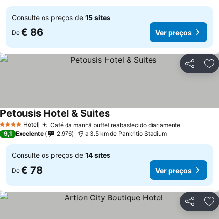
Consulte os preços de
15 sites
€ 86
Ver preços
De
Partilhar
Ad
Petousis Hotel & Suites
Ver preços
Hotel
Café da manhã buffet reabastecido diariamente
Ver preço
4 Estrelas
9,1
Excelente
2.976
a 3.5 km de Pankritio Stadium
Consulte os preços de
14 sites
€ 78
Ver preços
De
Partilhar
Ad