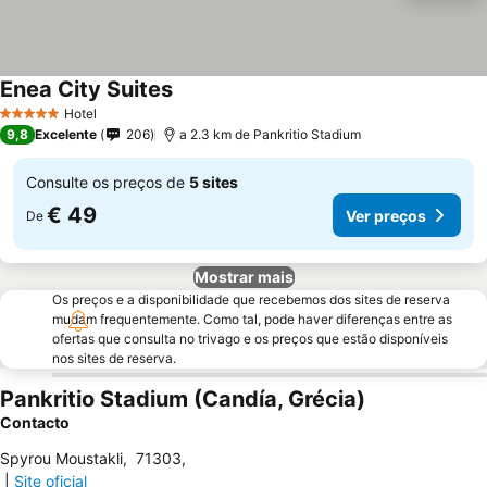
Enea City Suites
Ver preços
Hotel
5 Estrelas
9,8
Excelente
206
a 2.3 km de Pankritio Stadium
Consulte os preços de
5 sites
€ 49
Ver preços
De
Mostrar mais
Os preços e a disponibilidade que recebemos dos sites de reserva
mudam frequentemente. Como tal, pode haver diferenças entre as
ofertas que consulta no trivago e os preços que estão disponíveis
nos sites de reserva.
Pankritio Stadium (Candía, Grécia)
Contacto
Spyrou Moustakli
,
71303
,
|
Site oficial