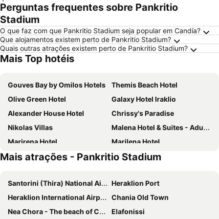
Perguntas frequentes sobre Pankritio
Stadium
O que faz com que Pankritio Stadium seja popular em Candía?
Que alojamentos existem perto de Pankritio Stadium?
Quais outras atrações existem perto de Pankritio Stadium?
Mais Top hotéis
Gouves Bay by Omilos Hotels
Themis Beach Hotel
Olive Green Hotel
Galaxy Hotel Iraklio
Alexander House Hotel
Chrissy's Paradise
Nikolas Villas
Malena Hotel & Suites - Adults Only by Omilos Hotels
Marirena Hotel
Marilena Hotel
Mais atrações - Pankritio Stadium
Petousis Hotel & Suites
Aquila Atlantis Hotel
Metropole Urban Hotel
Vasia Royal Hotel
Santorini (Thira) National Airport
Heraklion Port
Dom Boutique Hotel
Knossos Beach Bungalows Suites Resort & Spa
Heraklion International Airport
Chania Old Town
GDM Megaron, Historical Monument Hotel
Capsis Astoria Heraklion
Nea Chora - The beach of Chania
Elafonissi
Astir Beach Hotel
Atrion Hotel