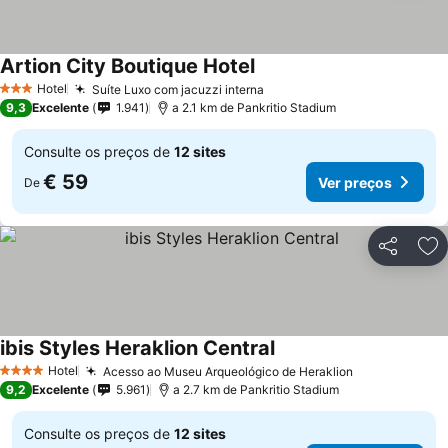
Artion City Boutique Hotel
Ver preços
Hotel
Suíte Luxo com jacuzzi interna
Ver preços
3 Estrelas
9,3
Excelente
1.941
a 2.1 km de Pankritio Stadium
Consulte os preços de
12 sites
€ 59
Ver preços
De
Partilhar
Ad
ibis Styles Heraklion Central
Ver preços
Hotel
Acesso ao Museu Arqueológico de Heraklion
Ver preços
4 Estrelas
9,2
Excelente
5.961
a 2.7 km de Pankritio Stadium
Consulte os preços de
12 sites