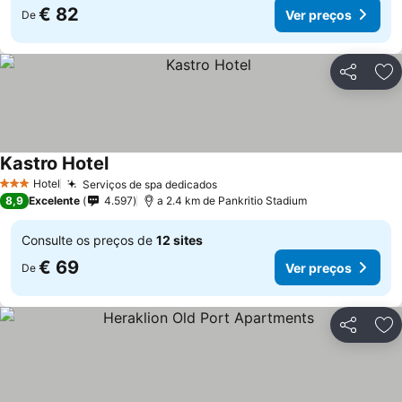
€ 82
Ver preços
De
Partilhar
Ad
Kastro Hotel
Ver preços
Hotel
Serviços de spa dedicados
Ver preços
3 Estrelas
8,9
Excelente
4.597
a 2.4 km de Pankritio Stadium
Consulte os preços de
12 sites
€ 69
Ver preços
De
Partilhar
Ad