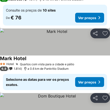
Consulte os preços de
10 sites
€ 76
Ver preços
De
Partilhar
Ad
Mark Hotel
Ver preços
Hotel
Quartos com vista para a cidade e pátio
Ver preços
2 Estrelas
6,8
1.814
a 0.6 km de Pankritio Stadium
Selecione as datas para ver os preços
Ver preços
exatos.
Partilhar
Ad