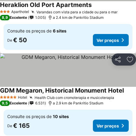
Heraklion Old Port Apartments
Ver preços
Aparthotel
Varandas com vista para a cidade ou para o mar
Ver pre
3 Estrelas
8,9
Excelente
1.005
a 2.4 km de Pankritio Stadium
Consulte os preços de
6 sites
€ 50
Ver preços
De
Partilhar
Ad
GDM Megaron, Historical Monument Hotel
Ver p
Hotel
Health Club com cromoterapia e musicoterapia
Ver preç
5 Estrelas
9,5
Excelente
6.531
a 2.9 km de Pankritio Stadium
Consulte os preços de
10 sites
€ 165
Ver preços
De