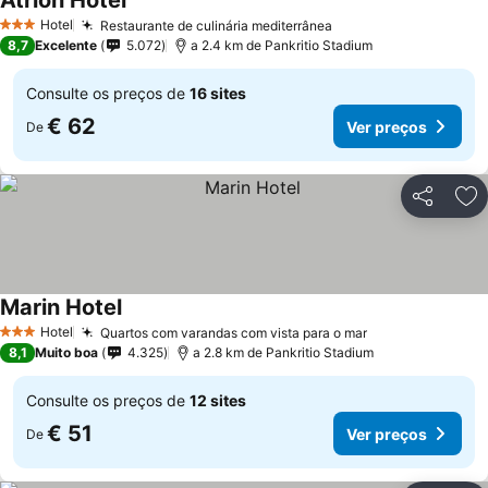
Atrion Hotel
Ver preços
Hotel
Restaurante de culinária mediterrânea
Ver preços
3 Estrelas
8,7
Excelente
5.072
a 2.4 km de Pankritio Stadium
Consulte os preços de
16 sites
€ 62
Ver preços
De
Partilhar
Ad
Marin Hotel
Ver preços
Hotel
Quartos com varandas com vista para o mar
Ver preços
3 Estrelas
8,1
Muito boa
4.325
a 2.8 km de Pankritio Stadium
Consulte os preços de
12 sites
€ 51
Ver preços
De