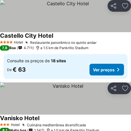
Partilhar
Ad
Castello City Hotel
Ver preços
Hotel
Restaurante panorâmico no quinto andar
Ver preços
4 Estrelas
7,8
Boa
4.711
a 1.5 km de Pankritio Stadium
Consulte os preços de
18 sites
€ 63
Ver preços
De
Partilhar
Ad
Vanisko Hotel
Ver preços
Hotel
Culinária mediterrânea diversificada
Ver preços
3 Estrelas
8,1
Muito boa
1.547
a 1.0 km de Pankritio Stadium