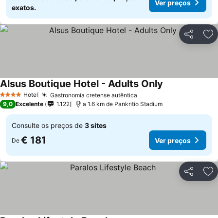
Ver preços
exatos.
Partilhar
Ad
Alsus Boutique Hotel - Adults Only
Ver preços
Hotel
Gastronomia cretense autêntica
Ver preços
4 Estrelas
9,0
Excelente
1.122
a 1.6 km de Pankritio Stadium
Consulte os preços de
3 sites
€ 181
Ver preços
De
Partilhar
Ad