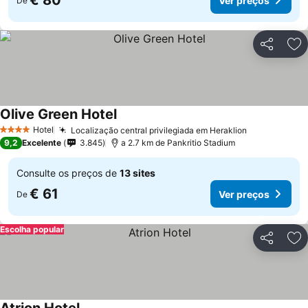
€ 80
Ver preços
De
Partilhar
Ad
Olive Green Hotel
Ver preços
Hotel
Localização central privilegiada em Heraklion
Ver preços
4 Estrelas
9,2
Excelente
3.845
a 2.7 km de Pankritio Stadium
Consulte os preços de
13 sites
€ 61
Ver preços
De
Escolha popular
Partilhar
Ad