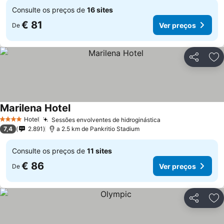
Consulte os preços de
16 sites
€ 81
Ver preços
De
Partilhar
Ad
Marilena Hotel
Ver preços
Hotel
Sessões envolventes de hidroginástica
Ver preços
4 Estrelas
7,4
2.891
a 2.5 km de Pankritio Stadium
Consulte os preços de
11 sites
€ 86
Ver preços
De
Partilhar
Ad