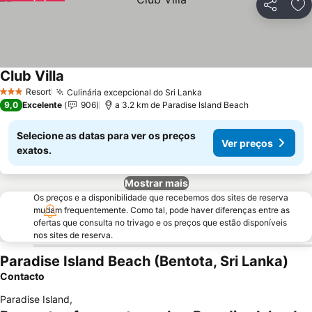
Partilhar
Ad
Club Villa
Resort
Culinária excepcional do Sri Lanka
3 Estrelas
9,0
Excelente
906
a 3.2 km de Paradise Island Beach
Selecione as datas para ver os preços
Ver preços
exatos.
Mostrar mais
Os preços e a disponibilidade que recebemos dos sites de reserva
mudam frequentemente. Como tal, pode haver diferenças entre as
ofertas que consulta no trivago e os preços que estão disponíveis
nos sites de reserva.
Paradise Island Beach (Bentota, Sri Lanka)
Contacto
Paradise Island
,