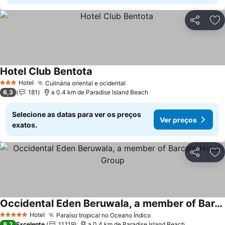
Partilhar
Ad
Hotel Club Bentota
Hotel
Culinária oriental e ocidental
3 Estrelas
6,3
181
a 0.4 km de Paradise Island Beach
Selecione as datas para ver os preços
Ver preços
exatos.
Partilhar
Ad
Occidental Eden Beruwala, a member of Barcelo Hotel Group
Hotel
Paraíso tropical no Oceano Índico
5 Estrelas
9,2
Excelente
11.119
a 0.4 km de Paradise Island Beach