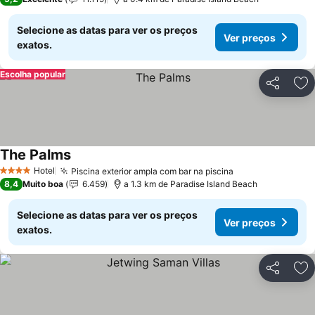
Selecione as datas para ver os preços
Ver preços
exatos.
Escolha popular
Partilhar
Ad
The Palms
Hotel
Piscina exterior ampla com bar na piscina
4 Estrelas
8,4
Muito boa
6.459
a 1.3 km de Paradise Island Beach
Selecione as datas para ver os preços
Ver preços
exatos.
Partilhar
Ad