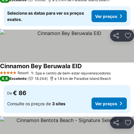
Selecione as datas para ver os preços
Ver preços
exatos.
Partilhar
Ad
Cinnamon Bey Beruwala EID
Resort
Spa e centro de bem-estar rejuvenescedores
5 Estrelas
8,9
Excelente
18.244
a 1.8 km de Paradise Island Beach
€ 86
De
Consulte os preços de
3 sites
Ver preços
Partilhar
Ad