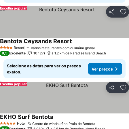
Escolha popular
Partilhar
Ad
Bentota Ceysands Resort
Resort
Vários restaurantes com culinária global
4 Estrelas
8,5
Excelente
10.127
a 1.2 km de Paradise Island Beach
Selecione as datas para ver os preços
Ver preços
exatos.
Escolha popular
Partilhar
Ad
EKHO Surf Bentota
Hotel
Centro de windsurf na Praia de Bentota
5 Estrelas
8,8
Excelente
6.069
a 2.5 km de Paradise Island Beach