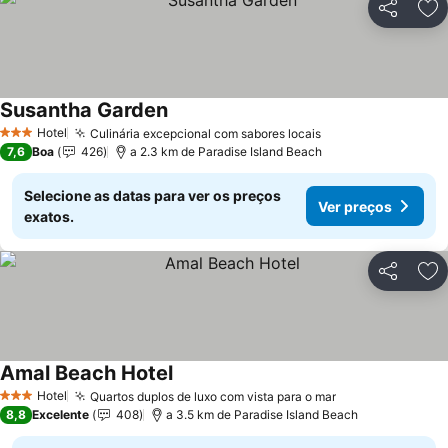
Partilhar
Ad
Susantha Garden
Hotel
Culinária excepcional com sabores locais
3 Estrelas
7,6
Boa
426
a 2.3 km de Paradise Island Beach
Selecione as datas para ver os preços
Ver preços
exatos.
Partilhar
Ad
Amal Beach Hotel
Hotel
Quartos duplos de luxo com vista para o mar
3 Estrelas
8,8
Excelente
408
a 3.5 km de Paradise Island Beach