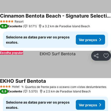
Cinnamon Bentota Beach - Signature Selection
Resort
5 Estrelas
9,4
Excelente
9.171
a 3.2 km de Paradise Island Beach
Selecione as datas para ver os preços
Ver preços
exatos.
Escolha popular
Partilhar
Ad
EKHO Surf Bentota
Hotel
Quartos de frente para o oceano com vistas deslumbrantes
4 Estrelas
8,8
Excelente
5.570
a 2.5 km de Paradise Island Beach
Selecione as datas para ver os preços
Ver preços
exatos.