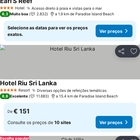
Earl'S Reef
Hotel
Acesso direto à praia e vistas para o mar
4 Estrelas
8,3
Muito boa
2.832
a 1.9 km de Paradise Island Beach
Selecione as datas para ver os preços
Ver preços
exatos.
Partilhar
Ad
Hotel Riu Sri Lanka
Resort
Diversas opções de refeições temáticas
5 Estrelas
8,8
Excelente
11.683
a 15.4 km de Paradise Island Beach
€ 151
De
Consulte os preços de
10 sites
Ver preços
Escolha popular