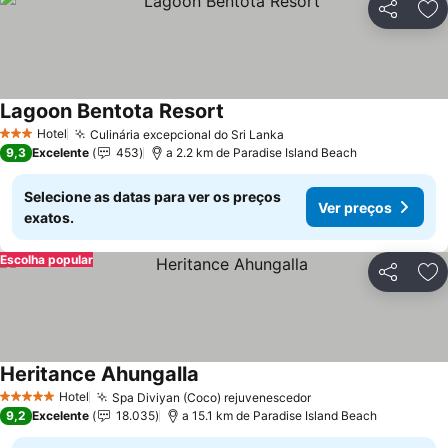
Partilhar
Ad
Lagoon Bentota Resort
Hotel
Culinária excepcional do Sri Lanka
3 Estrelas
9,3
Excelente
453
a 2.2 km de Paradise Island Beach
Selecione as datas para ver os preços
Ver preços
exatos.
Escolha popular
Partilhar
Ad
Heritance Ahungalla
Hotel
Spa Diviyan (Coco) rejuvenescedor
5 Estrelas
9,2
Excelente
18.035
a 15.1 km de Paradise Island Beach