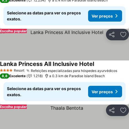
9,2
Excelente
12.254
a 0.4 km de Paradise Island Beach
Selecione as datas para ver os preços
Ver preços
exatos.
Escolha popular
Partilhar
Ad
Lanka Princess All Inclusive Hotel
Resort
Refeições especializadas para hóspedes ayurvédicos
4 Estrelas
8,8
Excelente
1.218
a 0.3 km de Paradise Island Beach
Selecione as datas para ver os preços
Ver preços
exatos.
Escolha popular
Partilhar
Ad