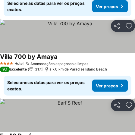
Selecione as datas para ver os preços
Ver preços
exatos.
Partilhar
Ad
Villa 700 by Amaya
Hotel
Acomodações espaçosas e limpas
4 Estrelas
9,1
Excelente
317
a 7.0 km de Paradise Island Beach
Selecione as datas para ver os preços
Ver preços
exatos.
Partilhar
Ad