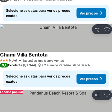
Selecione as datas para ver os preços
Ver preços
exatos.
Partilhar
Ad
Chami Villa Bentota
Hotel
Excursões locais envolventes
3 Estrelas
9,1
Excelente
344
a 2.4 km de Paradise Island Beach
Selecione as datas para ver os preços
Ver preços
exatos.
Escolha popular
Partilhar
Ad