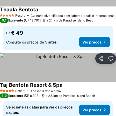
Thaala Bentota
Resort
Culinária diversificada com sabores locais e internacionais
5 Estrelas
9,1
Excelente
12.791
a 2.1 km de Paradise Island Beach
€ 49
De
Consulte os preços de
5 sites
Ver preços
Partilhar
Ad
Taj Bentota Resort & Spa
Resort
Acesso direto à praia
5 Estrelas
8,9
Excelente
9.703
a 2.8 km de Paradise Island Beach
Selecione as datas para ver os preços
Ver preços
exatos.