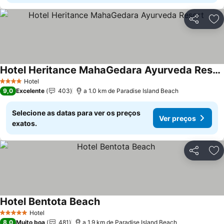
Partilhar
Ad
Hotel Heritance MahaGedara Ayurveda Resort
Hotel
4 Estrelas
9,0
Excelente
403
a 1.0 km de Paradise Island Beach
Selecione as datas para ver os preços
Ver preços
exatos.
Partilhar
Ad
Hotel Bentota Beach
Hotel
5 Estrelas
8,0
Muito boa
481
a 1.9 km de Paradise Island Beach