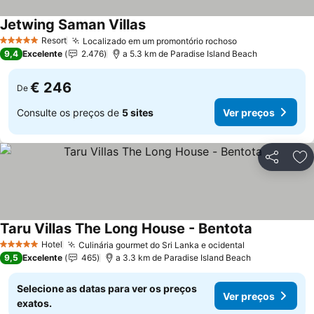
Jetwing Saman Villas
Resort
Localizado em um promontório rochoso
5 Estrelas
9,4
Excelente
2.476
a 5.3 km de Paradise Island Beach
€ 246
De
Consulte os preços de
5 sites
Ver preços
Partilhar
Ad
Taru Villas The Long House - Bentota
Hotel
Culinária gourmet do Sri Lanka e ocidental
5 Estrelas
9,5
Excelente
465
a 3.3 km de Paradise Island Beach
Selecione as datas para ver os preços
Ver preços
exatos.