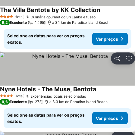
The Villa Bentota by KK Collection
Hotel
Culinária gourmet do Sri Lanka e fusão
4 Estrelas
9,2
Excelente
1.495
a 3.1 km de Paradise Island Beach
Selecione as datas para ver os preços
Ver preços
exatos.
Partilhar
Ad
Nyne Hotels - The Muse, Bentota
Hotel
Experiências locais selecionadas
4 Estrelas
9,6
Excelente
272
a 3.3 km de Paradise Island Beach
Selecione as datas para ver os preços
Ver preços
exatos.