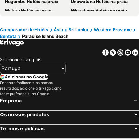
Negombo Hotéis na praia
Unawatuna Hotéis na praia
Matara Hotéis na praia
Hikkaduwa Hotéis na praia
Weligama Hotéis na praia
Wadduwa Hotéis na praia
Kalutara Hotéis na praia
Embilipitiya Hotéis na praia
Comparador de Hotéis
Ásia
Sri Lanka
Western Province
Bentota
Paradise Island Beach
Ahungalla Hotéis na praia
Ja-Ela Hotéis na praia
Katunayake Hotéis na praia
Waikkal Hotéis na praia
Facebook
Twitter
Insta
Yo
Mount Lavinia Hotéis na praia
Beruwala Hotéis na praia
Selecione o seu país
Induruwa Hotéis na praia
Kosgoda Hotéis na praia
Ratnapura Hotéis na praia
Balapitiya Hotéis na praia
Adicionar no Google
Ambalangoda Hotéis na praia
Encontre facilmente os nossos
resultados: adicione o trivago como
fonte preferencial no Google.
Empresa
Os nossos produtos
Termos e políticas