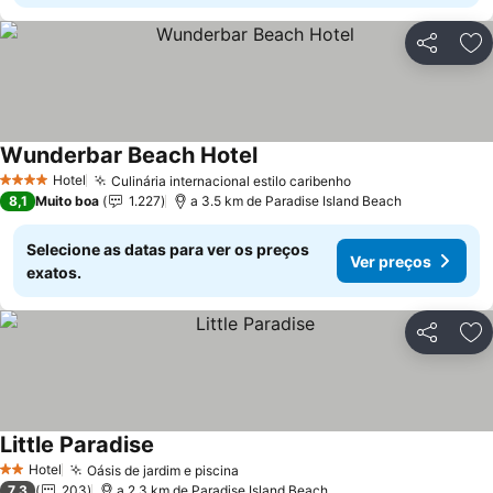
Partilhar
Ad
Wunderbar Beach Hotel
Hotel
Culinária internacional estilo caribenho
4 Estrelas
8,1
Muito boa
1.227
a 3.5 km de Paradise Island Beach
Selecione as datas para ver os preços
Ver preços
exatos.
Partilhar
Ad
Little Paradise
Hotel
Oásis de jardim e piscina
2 Estrelas
7,3
203
a 2.3 km de Paradise Island Beach