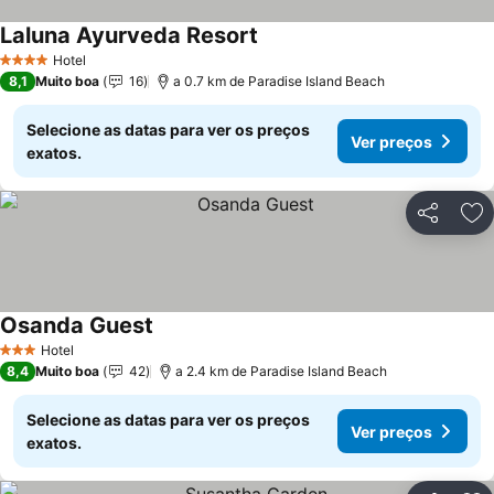
Laluna Ayurveda Resort
Hotel
4 Estrelas
8,1
Muito boa
16
a 0.7 km de Paradise Island Beach
Selecione as datas para ver os preços
Ver preços
exatos.
Partilhar
Ad
Osanda Guest
Hotel
3 Estrelas
8,4
Muito boa
42
a 2.4 km de Paradise Island Beach
Selecione as datas para ver os preços
Ver preços
exatos.