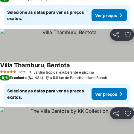
Selecione as datas para ver os preços
Ver preços
exatos.
Partilhar
Ad
Villa Thamburu, Bentota
Hotel
Jardim tropical exuberante e piscina
5 Estrelas
9,6
Excelente
434
a 5.8 km de Paradise Island Beach
Selecione as datas para ver os preços
Ver preços
exatos.
Partilhar
Ad