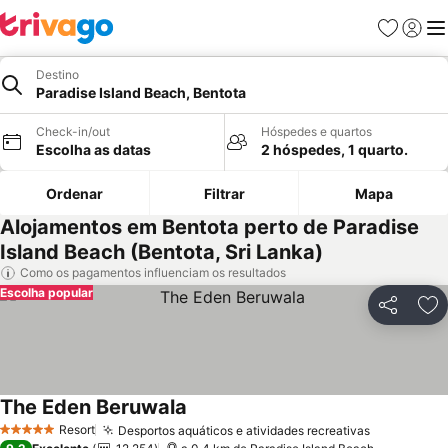
Favoritos
Iniciar
Me
Destino
Paradise Island Beach, Bentota
Check-in/out
Hóspedes e quartos
Escolha as datas
2 hóspedes, 1 quarto.
Ordenar
Filtrar
Mapa
Alojamentos em Bentota perto de Paradise
Island Beach (Bentota, Sri Lanka)
Como os pagamentos influenciam os resultados
Escolha popular
Partilhar
Ad
The Eden Beruwala
Resort
Desportos aquáticos e atividades recreativas
5 Estrelas