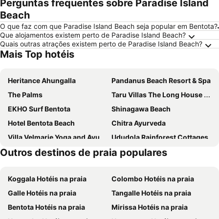
Perguntas frequentes sobre Paradise Island
Beach
O que faz com que Paradise Island Beach seja popular em Bentota?
Que alojamentos existem perto de Paradise Island Beach?
Quais outras atrações existem perto de Paradise Island Beach?
Mais Top hotéis
Heritance Ahungalla
Pandanus Beach Resort & Spa
The Palms
Taru Villas The Long House - Bentota
EKHO Surf Bentota
Shinagawa Beach
Hotel Bentota Beach
Chitra Ayurveda
Villa Velmarie Yoga and Ayurveda house all inclusive
Ududola Rainforest Cottages
Outros destinos de praia populares
La Luna
Deanna Beach House
Koggala Hotéis na praia
Colombo Hotéis na praia
Galle Hotéis na praia
Tangalle Hotéis na praia
Bentota Hotéis na praia
Mirissa Hotéis na praia