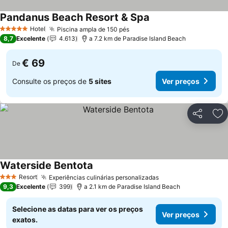
Pandanus Beach Resort & Spa
Hotel
Piscina ampla de 150 pés
5 Estrelas
8,7
Excelente
4.613
a 7.2 km de Paradise Island Beach
€ 69
De
Consulte os preços de
5 sites
Ver preços
Partilhar
Ad
Waterside Bentota
Resort
Experiências culinárias personalizadas
3 Estrelas
9,3
Excelente
399
a 2.1 km de Paradise Island Beach
Selecione as datas para ver os preços
Ver preços
exatos.