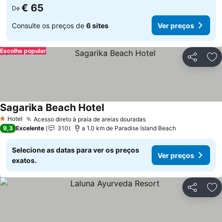
€ 65
De
Consulte os preços de
6 sites
Ver preços
Escolha popular
Partilhar
Ad
Sagarika Beach Hotel
Hotel
Acesso direto à praia de areias douradas
1 Estrelas
9,3
Excelente
310
a 1.0 km de Paradise Island Beach
Selecione as datas para ver os preços
Ver preços
exatos.
Partilhar
Ad