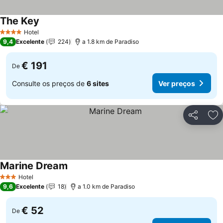
The Key
Ver preços
Hotel
4 Estrelas
9,4
Excelente
224
a 1.8 km de Paradiso
€ 191
De
Consulte os preços de
6 sites
Ver preços
Partilhar
Ad
Marine Dream
Ver preços
Hotel
3 Estrelas
9,6
Excelente
18
a 1.0 km de Paradiso
€ 52
De