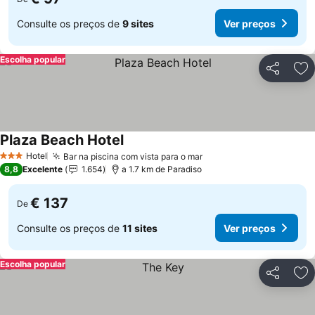
Consulte os preços de
9 sites
Ver preços
Escolha popular
Partilhar
Ad
Plaza Beach Hotel
Ver preços
Hotel
Bar na piscina com vista para o mar
Ver preços
3 Estrelas
8,8
Excelente
1.654
a 1.7 km de Paradiso
€ 137
De
Consulte os preços de
11 sites
Ver preços
Escolha popular
Partilhar
Ad