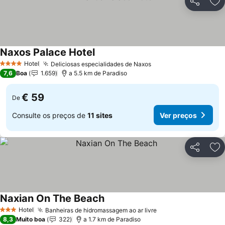
Partilhar
Ad
Naxos Palace Hotel
Ver preços
Hotel
Deliciosas especialidades de Naxos
Ver preços
4 Estrelas
7,6
Boa
1.659
a 5.5 km de Paradiso
€ 59
De
Consulte os preços de
11 sites
Ver preços
Partilhar
Ad
Naxian On The Beach
Ver preços
Hotel
Banheiras de hidromassagem ao ar livre
Ver preços
3 Estrelas
8,3
Muito boa
322
a 1.7 km de Paradiso