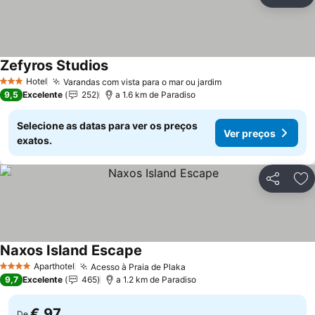
Partilhar
Ad
Zefyros Studios
Ver preços
Hotel
Varandas com vista para o mar ou jardim
Ver preços
3 Estrelas
9,5
Excelente
252
a 1.6 km de Paradiso
Selecione as datas para ver os preços
Ver preços
exatos.
Partilhar
Ad
Naxos Island Escape
Ver preços
Aparthotel
Acesso à Praia de Plaka
Ver preços
4 Estrelas
9,7
Excelente
465
a 1.2 km de Paradiso
€ 97
De