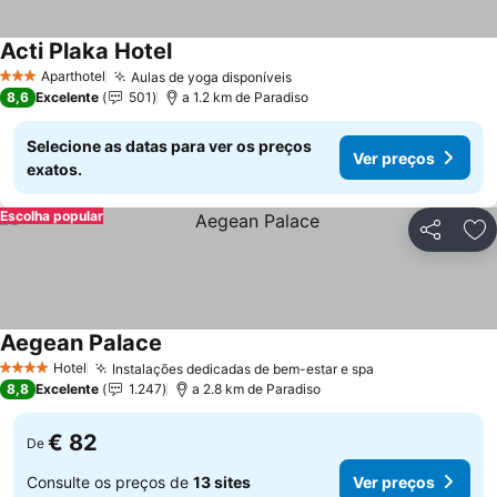
Acti Plaka Hotel
Ver preços
Aparthotel
Aulas de yoga disponíveis
Ver preços
3 Estrelas
8,6
Excelente
501
a 1.2 km de Paradiso
Selecione as datas para ver os preços
Ver preços
exatos.
Escolha popular
Partilhar
Ad
Aegean Palace
Ver preços
Hotel
Instalações dedicadas de bem-estar e spa
Ver preços
4 Estrelas
8,8
Excelente
1.247
a 2.8 km de Paradiso
€ 82
De
Consulte os preços de
13 sites
Ver preços