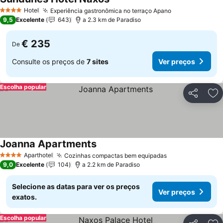
Ver preços
Hotel
Experiência gastronômica no terraço Apano
Ver preços
4 Estrelas
9,5
Excelente
643
a 2.3 km de Paradiso
€ 235
De
Consulte os preços de
7 sites
Ver preços
Escolha popular
Partilhar
Ad
Joanna Apartments
Ver preços
Aparthotel
Cozinhas compactas bem equipadas
Ver preços
4 Estrelas
9,0
Excelente
104
a 2.2 km de Paradiso
Selecione as datas para ver os preços
Ver preços
exatos.
Escolha popular