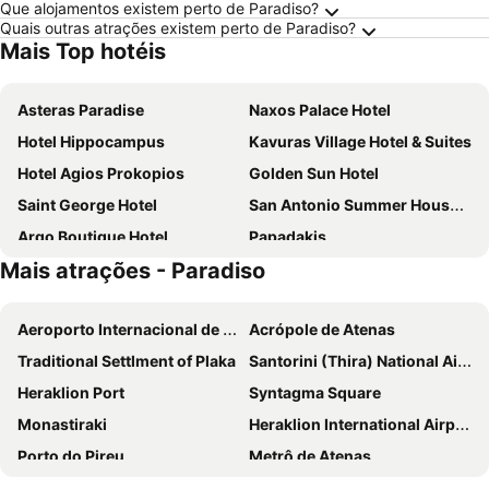
Que alojamentos existem perto de Paradiso?
Quais outras atrações existem perto de Paradiso?
Mais Top hotéis
Asteras Paradise
Naxos Palace Hotel
Hotel Hippocampus
Kavuras Village Hotel & Suites
Hotel Agios Prokopios
Golden Sun Hotel
Saint George Hotel
San Antonio Summer House Paros by GHH
Argo Boutique Hotel
Papadakis
Mais atrações - Paradiso
Poseidon of Paros Hotel & Spa
Mr & Mrs White Paros
Dimitra Hotel
Aegean Palace
Aeroporto Internacional de Atenas
Acrópole de Atenas
Plaza Beach Hotel
Liana Beach Hotel & Spa
Traditional Settlment of Plaka
Santorini (Thira) National Airport
Astir Of Naxos
Naxos Magic Village
Heraklion Port
Syntagma Square
Summer Shades Hotel
Naxos Holidays
Monastiraki
Heraklion International Airport
Naoussa Hotel Paros by Booking Kottas
Aeolis Boutique Hotel
Porto do Pireu
Metrô de Atenas
The Key
Cavo Piso Livadi
Koukaki
Athens