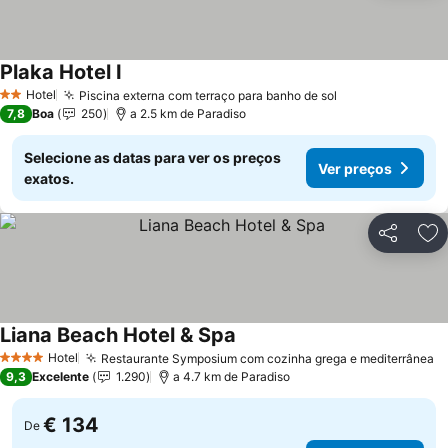
Plaka Hotel I
Ver preços
Hotel
Piscina externa com terraço para banho de sol
Ver preços
2 Estrelas
7,8
Boa
250
a 2.5 km de Paradiso
Selecione as datas para ver os preços
Ver preços
exatos.
Partilhar
Ad
Liana Beach Hotel & Spa
Ver preços
Hotel
Restaurante Symposium com cozinha grega e mediterrânea
V
4 Estrelas
9,3
Excelente
1.290
a 4.7 km de Paradiso
€ 134
De