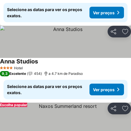
Selecione as datas para ver os preços
Ver preços
exatos.
Partilhar
Ad
Anna Studios
Ver preços
Hotel
4 Estrelas
9,3
Excelente
454
a 4.7 km de Paradiso
Selecione as datas para ver os preços
Ver preços
exatos.
Escolha popular
Partilhar
Ad