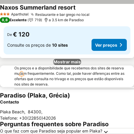
Naxos Summerland resort
Ver preços
Aparthotel
Restaurante e bar grego no local
Ver preços
3 Estrelas
8,8
Excelente
719
a 3.5 km de Paradiso
€ 120
De
Consulte os preços de
10 sites
Ver preços
Mostrar mais
Os preços e a disponibilidade que recebemos dos sites de reserva
mudam frequentemente. Como tal, pode haver diferenças entre as
ofertas que consulta no trivago e os preços que estão disponíveis
nos sites de reserva.
Paradiso (Plaka, Grécia)
Contacto
Plaka Beach
,
84300
,
Telefone
:
+30(22850)42026
Perguntas frequentes sobre Paradiso
O que faz com que Paradiso seja popular em Plaka?