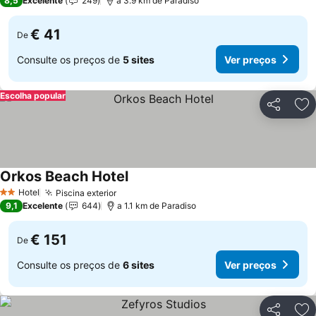
8,5
Excelente
249
a 3.9 km de Paradiso
€ 41
De
Consulte os preços de
5 sites
Ver preços
Escolha popular
Partilhar
Ad
Orkos Beach Hotel
Ver preços
Hotel
Piscina exterior
Ver preços
2 Estrelas
9,1
Excelente
644
a 1.1 km de Paradiso
€ 151
De
Consulte os preços de
6 sites
Ver preços