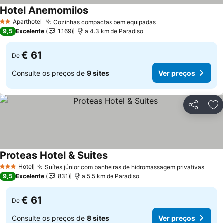
Hotel Anemomilos
Ver preços
Aparthotel
Cozinhas compactas bem equipadas
Ver preços
2 Estrelas
9,5
Excelente
1.169
a 4.3 km de Paradiso
€ 61
De
Consulte os preços de
9 sites
Ver preços
Partilhar
Ad
Proteas Hotel & Suites
Ver preços
Hotel
Suítes júnior com banheiras de hidromassagem privativas
Ver 
3 Estrelas
9,5
Excelente
831
a 5.5 km de Paradiso
€ 61
De
Consulte os preços de
8 sites
Ver preços