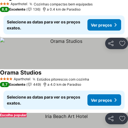
Ver preços
Aparthotel
Cozinhas compactas bem equipadas
Ver preços
3 Estrelas
8,8
Excelente
136
a 0.4 km de Paradiso
Selecione as datas para ver os preços
Ver preços
exatos.
Partilhar
Ad
Orama Studios
Ver preços
Aparthotel
Estúdios pitorescos com cozinha
Ver preços
4 Estrelas
8,7
Excelente
449
a 4.0 km de Paradiso
Selecione as datas para ver os preços
Ver preços
exatos.
Escolha popular
Partilhar
Ad