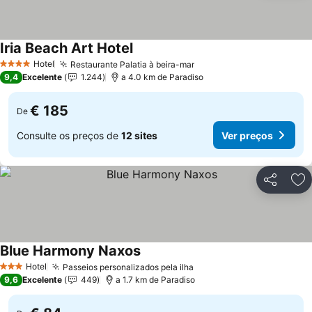
Iria Beach Art Hotel
Ver preços
Hotel
Restaurante Palatia à beira-mar
Ver preços
4 Estrelas
9,4
Excelente
1.244
a 4.0 km de Paradiso
€ 185
De
Consulte os preços de
12 sites
Ver preços
Partilhar
Ad
Blue Harmony Naxos
Ver preços
Hotel
Passeios personalizados pela ilha
Ver preços
3 Estrelas
9,6
Excelente
449
a 1.7 km de Paradiso