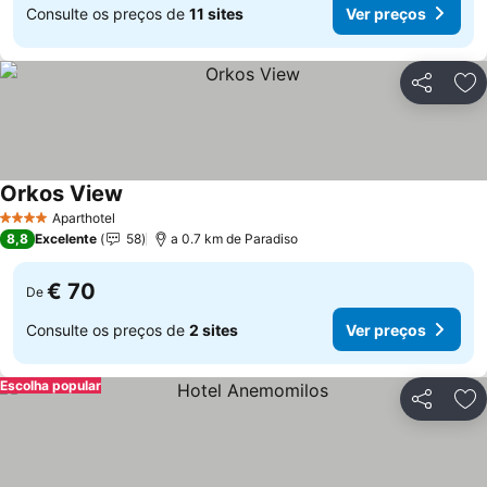
Consulte os preços de
11 sites
Ver preços
Partilhar
Ad
Orkos View
Ver preços
Aparthotel
4 Estrelas
8,8
Excelente
58
a 0.7 km de Paradiso
€ 70
De
Consulte os preços de
2 sites
Ver preços
Escolha popular
Partilhar
Ad