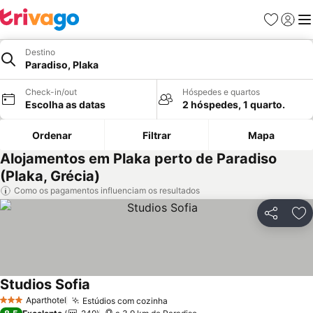
Favoritos
Iniciar
Me
Destino
Paradiso, Plaka
Check-in/out
Hóspedes e quartos
Escolha as datas
2 hóspedes, 1 quarto.
Ordenar
Filtrar
Mapa
Alojamentos em Plaka perto de Paradiso
(Plaka, Grécia)
Como os pagamentos influenciam os resultados
Partilhar
Ad
Studios Sofia
Ver preços
Aparthotel
Estúdios com cozinha
Ver preços
3 Estrelas