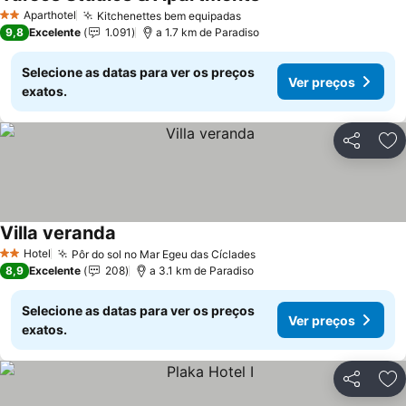
Ver preços
Aparthotel
Kitchenettes bem equipadas
Ver preços
2 Estrelas
9,8
Excelente
1.091
a 1.7 km de Paradiso
Selecione as datas para ver os preços
Ver preços
exatos.
Partilhar
Ad
Villa veranda
Ver preços
Hotel
Pôr do sol no Mar Egeu das Cíclades
Ver preços
2 Estrelas
8,9
Excelente
208
a 3.1 km de Paradiso
Selecione as datas para ver os preços
Ver preços
exatos.
Partilhar
Ad