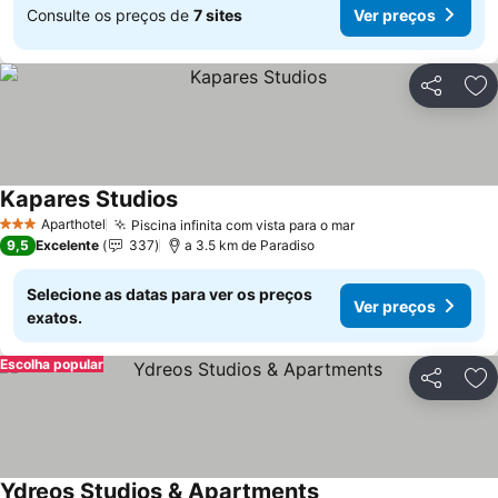
Consulte os preços de
7 sites
Ver preços
Partilhar
Ad
Kapares Studios
Ver preços
Aparthotel
Piscina infinita com vista para o mar
Ver preços
3 Estrelas
9,5
Excelente
337
a 3.5 km de Paradiso
Selecione as datas para ver os preços
Ver preços
exatos.
Escolha popular
Partilhar
Ad
Ydreos Studios & Apartments