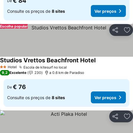
€ 84
De
Consulte os preços de
8 sites
Ver preços
Escolha popular
Partilhar
Ad
Studios Vrettos Beachfront Hotel
Ver preços
Hotel
Escola de kitesurf no local
Ver preços
2 Estrelas
9,2
Excelente
230
a 0.6 km de Paradiso
€ 76
De
Consulte os preços de
8 sites
Ver preços
Partilhar
Ad