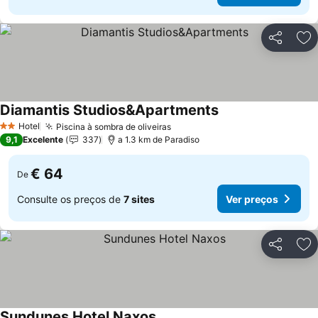
Partilhar
Ad
Diamantis Studios&Apartments
Ver preços
Hotel
Piscina à sombra de oliveiras
Ver preços
2 Estrelas
9,1
Excelente
337
a 1.3 km de Paradiso
€ 64
De
Consulte os preços de
7 sites
Ver preços
Partilhar
Ad
Sundunes Hotel Naxos