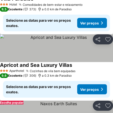
Ver preços
Hotel
Comodidades de bem-estar e relaxamento
Ver preços
3 Estrelas
9,5
Excelente
373
a 0.0 km de Paradiso
Selecione as datas para ver os preços
Ver preços
exatos.
Partilhar
Ad
Apricot and Sea Luxury Villas
Ver preços
Aparthotel
Cozinhas de vila bem equipadas
Ver preços
3 Estrelas
9,6
Excelente
306
a 0.3 km de Paradiso
Selecione as datas para ver os preços
Ver preços
exatos.
Escolha popular
Partilhar
Ad