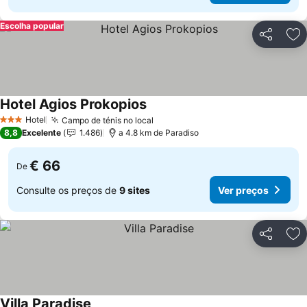
Escolha popular
Partilhar
Ad
Hotel Agios Prokopios
Ver preços
Hotel
Campo de ténis no local
Ver preços
3 Estrelas
8,8
Excelente
1.486
a 4.8 km de Paradiso
€ 66
De
Consulte os preços de
9 sites
Ver preços
Partilhar
Ad
Villa Paradise