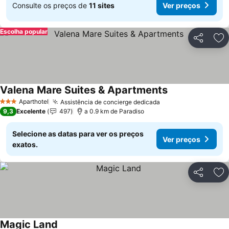
Consulte os preços de
11 sites
Ver preços
Escolha popular
Partilhar
Ad
Valena Mare Suites & Apartments
Ver preços
Aparthotel
Assistência de concierge dedicada
Ver preços
3 Estrelas
9,3
Excelente
497
a 0.9 km de Paradiso
Selecione as datas para ver os preços
Ver preços
exatos.
Partilhar
Ad
Magic Land