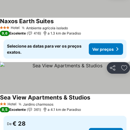
Naxos Earth Suites
Ver preços
Hotel
Ambiente agrícola isolado
Ver preços
3 Estrelas
9,6
Excelente
416
a 1.3 km de Paradiso
Selecione as datas para ver os preços
Ver preços
exatos.
Partilhar
Ad
Sea View Apartments & Studios
Ver preços
Hotel
Jardins charmosos
Ver preços
2 Estrelas
8,5
Excelente
361
a 4.1 km de Paradiso
€ 28
De