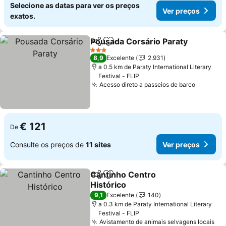
Selecione as datas para ver os preços
Ver preços
exatos.
Pousada Corsário Paraty
Partilhar
Adicionar aos favoritos
3 Estrelas
8,9
Excelente
2.931
a 0.5 km de Paraty International Literary
Festival - FLIP
Acesso direto a passeios de barco
€ 121
De
Consulte os preços de
11 sites
Ver preços
Cantinho Centro
Partilhar
Adicionar aos favoritos
Histórico
9,1
Excelente
140
a 0.3 km de Paraty International Literary
Festival - FLIP
Avistamento de animais selvagens locais