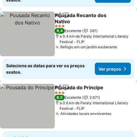
Pousada Recanto dos
Partilhar
Adicionar aos favoritos
Nativo
3 Estrelas
9,4
Excelente
397
a 0.4 km de Paraty International Literary
Festival - FLIP
Refúgio em um jardim exuberante
Selecione as datas para ver os preços
Ver preços
exatos.
Pousada do Principe
Partilhar
Adicionar aos favoritos
3 Estrelas
8,5
Excelente
2.671
a 0.6 km de Paraty International Literary
Festival - FLIP
Atividades locais envolventes