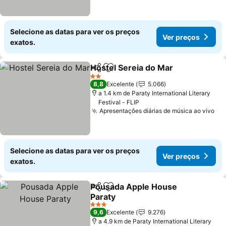
Selecione as datas para ver os preços
Ver preços
exatos.
Hostel Sereia do Mar
Partilhar
Adicionar aos favoritos
2 Estrelas
8,8
Excelente
5.066
a 1.4 km de Paraty International Literary
Festival - FLIP
Apresentações diárias de música ao vivo
Selecione as datas para ver os preços
Ver preços
exatos.
Pousada Apple House
Partilhar
Adicionar aos favoritos
Paraty
3 Estrelas
9,6
Excelente
9.276
a 4.9 km de Paraty International Literary