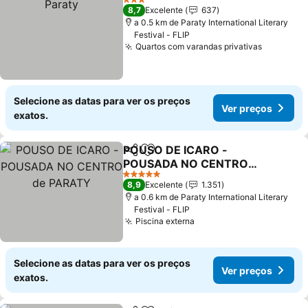
3 Estrelas
8,7
Excelente
637
a 0.5 km de Paraty International Literary
Festival - FLIP
Quartos com varandas privativas
Selecione as datas para ver os preços
Ver preços
exatos.
POUSO DE ICARO -
Partilhar
Adicionar aos favoritos
POUSADA NO CENTRO
de PARATY
5 Estrelas
8,9
Excelente
1.351
a 0.6 km de Paraty International Literary
Festival - FLIP
Piscina externa
Selecione as datas para ver os preços
Ver preços
exatos.