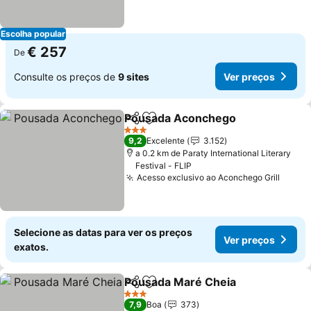
Escolha popular
€ 257
De
Consulte os preços de
9 sites
Ver preços
Pousada Aconchego
Partilhar
Adicionar aos favoritos
3 Estrelas
9,2
Excelente
3.152
a 0.2 km de Paraty International Literary
Festival - FLIP
Acesso exclusivo ao Aconchego Grill
Selecione as datas para ver os preços
Ver preços
exatos.
Pousada Maré Cheia
Partilhar
Adicionar aos favoritos
3 Estrelas
7,9
Boa
373