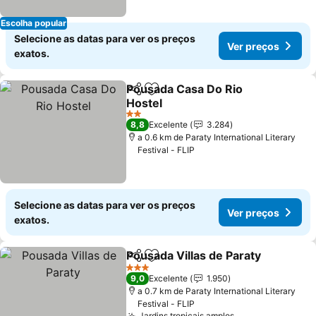
Escolha popular
Selecione as datas para ver os preços
Ver preços
exatos.
Pousada Casa Do Rio
Partilhar
Adicionar aos favoritos
Hostel
2 Estrelas
8,8
Excelente
3.284
a 0.6 km de Paraty International Literary
Festival - FLIP
Selecione as datas para ver os preços
Ver preços
exatos.
Pousada Villas de Paraty
Partilhar
Adicionar aos favoritos
3 Estrelas
9,0
Excelente
1.950
a 0.7 km de Paraty International Literary
Festival - FLIP
Jardins tropicais amplos