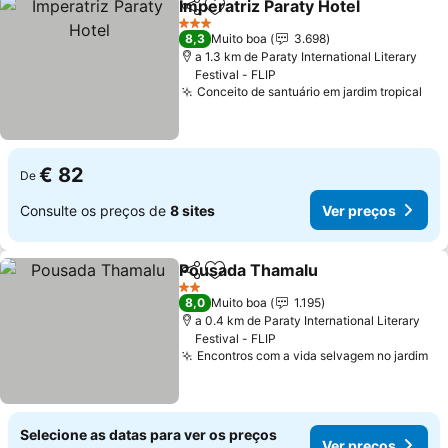
Imperatriz Paraty Hotel
Partilhar
Adicionar aos favoritos
3 Estrelas
8,3
Muito boa
3.698
a 1.3 km de Paraty International Literary
Festival - FLIP
Conceito de santuário em jardim tropical
€ 82
De
Consulte os preços de
8 sites
Ver preços
Pousada Thamalu
Partilhar
Adicionar aos favoritos
2 Estrelas
8,0
Muito boa
1.195
a 0.4 km de Paraty International Literary
Festival - FLIP
Encontros com a vida selvagem no jardim
Selecione as datas para ver os preços
Ver preços