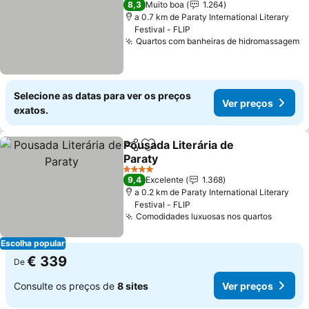
8,3
Muito boa
1.264
a 0.7 km de Paraty International Literary
Festival - FLIP
Quartos com banheiras de hidromassagem
Selecione as datas para ver os preços
Ver preços
exatos.
Pousada Literária de
Partilhar
Adicionar aos favoritos
Paraty
4 Estrelas
9,4
Excelente
1.368
a 0.2 km de Paraty International Literary
Festival - FLIP
Comodidades luxuosas nos quartos
Escolha popular
€ 339
De
Consulte os preços de
8 sites
Ver preços