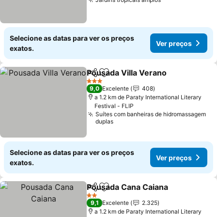
Selecione as datas para ver os preços
Ver preços
exatos.
Pousada Villa Verano
Partilhar
Adicionar aos favoritos
3 Estrelas
9,0
Excelente
408
a 1.2 km de Paraty International Literary
Festival - FLIP
Suítes com banheiras de hidromassagem
duplas
Selecione as datas para ver os preços
Ver preços
exatos.
Pousada Cana Caiana
Partilhar
Adicionar aos favoritos
2 Estrelas
9,1
Excelente
2.325
a 1.2 km de Paraty International Literary