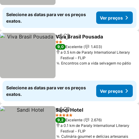
Selecione as datas para ver os preços
Ver preços
exatos.
Viva Brasil Pousada
Partilhar
Adicionar aos favoritos
2 Estrelas
9,0
Excelente
1.403
a 0.5 km de Paraty International Literary
Festival - FLIP
Encontros com a vida selvagem no pátio
Selecione as datas para ver os preços
Ver preços
exatos.
Sandi Hotel
Partilhar
Adicionar aos favoritos
5 Estrelas
9,2
Excelente
2.676
a 0.1 km de Paraty International Literary
Festival - FLIP
Culinária gourmet e delícias artesanais