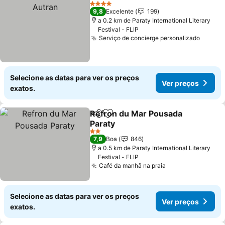
Adicionar aos favoritos
4 Estrelas
9,8
Excelente
199
a 0.2 km de Paraty International Literary
Festival - FLIP
Serviço de concierge personalizado
Selecione as datas para ver os preços
Ver preços
exatos.
Refron du Mar Pousada
Partilhar
Adicionar aos favoritos
Paraty
2 Estrelas
7,9
Boa
846
a 0.5 km de Paraty International Literary
Festival - FLIP
Café da manhã na praia
Selecione as datas para ver os preços
Ver preços
exatos.