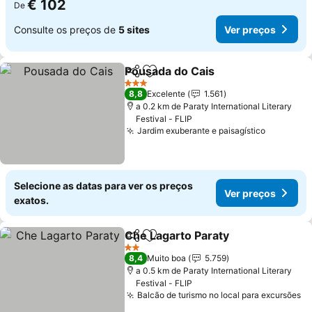
€ 102
De
Consulte os preços de
5 sites
Ver preços
Pousada do Cais
Partilhar
Adicionar aos favoritos
3 Estrelas
8,8
Excelente
1.561
a 0.2 km de Paraty International Literary
Festival - FLIP
Jardim exuberante e paisagístico
Selecione as datas para ver os preços
Ver preços
exatos.
Che Lagarto Paraty
Partilhar
Adicionar aos favoritos
2 Estrelas
8,4
Muito boa
5.759
a 0.5 km de Paraty International Literary
Festival - FLIP
Balcão de turismo no local para excursões