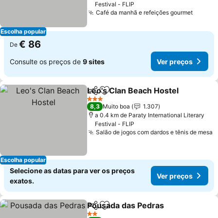
Festival - FLIP
Café da manhã e refeições gourmet
Escolha popular
€ 86
De
Consulte os preços de
9 sites
Ver preços
Leo's Clan Beach Hostel
Partilhar
Adicionar aos favoritos
3 Estrelas
8,3
Muito boa
1.307
a 0.4 km de Paraty International Literary
Festival - FLIP
Salão de jogos com dardos e tênis de mesa
Escolha popular
Selecione as datas para ver os preços
Ver preços
exatos.
Pousada das Pedras
Partilhar
Adicionar aos favoritos
2 Estrelas