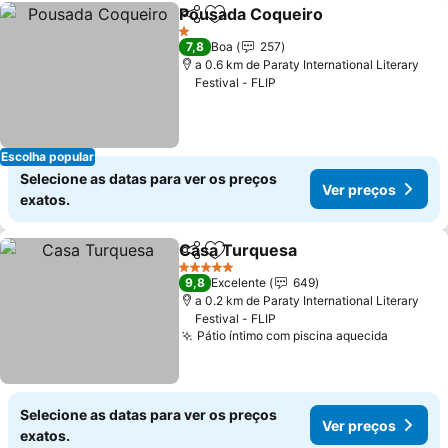
Pousada Coqueiro
Partilhar
Adicionar aos favoritos
1 Estrelas
7,8
Boa
257
a 0.6 km de Paraty International Literary
Festival - FLIP
Escolha popular
Selecione as datas para ver os preços
Ver preços
exatos.
Casa Turquesa
Partilhar
Adicionar aos favoritos
5 Estrelas
9,8
Excelente
649
a 0.2 km de Paraty International Literary
Festival - FLIP
Pátio íntimo com piscina aquecida
Selecione as datas para ver os preços
Ver preços
exatos.