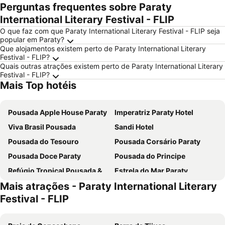
Perguntas frequentes sobre Paraty
International Literary Festival - FLIP
O que faz com que Paraty International Literary Festival - FLIP seja
popular em Paraty?
Que alojamentos existem perto de Paraty International Literary
Festival - FLIP?
Quais outras atrações existem perto de Paraty International Literary
Festival - FLIP?
Mais Top hotéis
Pousada Apple House Paraty
Imperatriz Paraty Hotel
Viva Brasil Pousada
Sandi Hotel
Pousada do Tesouro
Pousada Corsário Paraty
Pousada Doce Paraty
Pousada do Principe
Refúgio Tropical Pousada & Flats
Estrela do Mar Paraty
Mais atrações - Paraty International Literary
Pousada Literária de Paraty
Pousada da Condessa
Festival - FLIP
Pousada Estrela de Paraty
Pousada Brisamar Paraty
Pousada Enseada do Jatobá
Pousada Thamalu