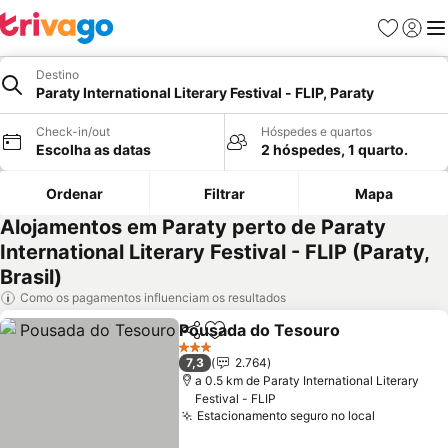
Favoritos
Iniciar
Me
Destino
Paraty International Literary Festival - FLIP, Paraty
Check-in/out
Hóspedes e quartos
Escolha as datas
2 hóspedes, 1 quarto.
Ordenar
Filtrar
Mapa
Alojamentos em Paraty perto de Paraty
International Literary Festival - FLIP (Paraty,
Brasil)
Como os pagamentos influenciam os resultados
Pousada do Tesouro
Partilhar
Adicionar aos favoritos
3 Estrelas
7,3
2.764
a 0.5 km de Paraty International Literary
Festival - FLIP
Estacionamento seguro no local