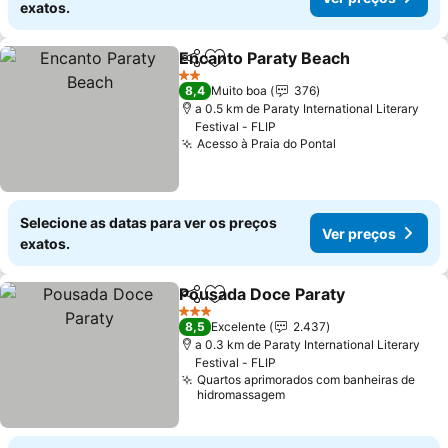
exatos.
Encanto Paraty Beach
Partilhar
Adicionar aos favoritos
2 Estrelas
8,4
Muito boa
376
a 0.5 km de Paraty International Literary
Festival - FLIP
Acesso à Praia do Pontal
Selecione as datas para ver os preços
Ver preços
exatos.
Pousada Doce Paraty
Partilhar
Adicionar aos favoritos
3 Estrelas
8,5
Excelente
2.437
a 0.3 km de Paraty International Literary
Festival - FLIP
Quartos aprimorados com banheiras de
hidromassagem