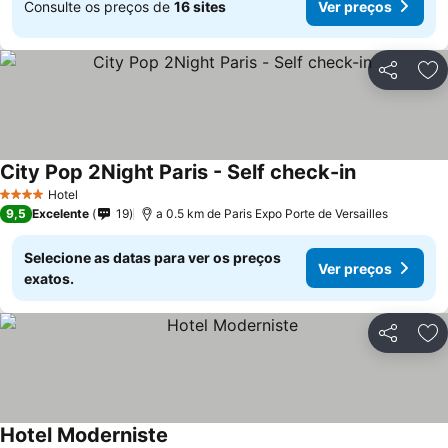
Consulte os preços de
16 sites
Ver preços
Partilhar
Ad
City Pop 2Night Paris - Self check-in
Hotel
4 Estrelas
9,5
Excelente
19
a 0.5 km de Paris Expo Porte de Versailles
Selecione as datas para ver os preços
Ver preços
exatos.
Partilhar
Ad
Hotel Moderniste