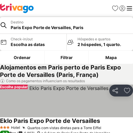
Favoritos
Iniciar
Me
Destino
Paris Expo Porte de Versailles, Paris
Check-in/out
Hóspedes e quartos
Escolha as datas
2 hóspedes, 1 quarto.
Ordenar
Filtrar
Mapa
Alojamentos em Paris perto de Paris Expo
Porte de Versailles (Paris, França)
Como os pagamentos influenciam os resultados
Escolha popular
Partilhar
Ad
Eklo Paris Expo Porte de Versailles
Hotel
Quartos com vistas diretas para a Torre Eiffel
3 Estrelas