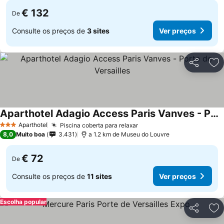
€ 132
De
Consulte os preços de
3 sites
Ver preços
Partilhar
Ad
Aparthotel Adagio Access Paris Vanves - Porte de Versailles
Aparthotel
Piscina coberta para relaxar
3 Estrelas
8,0
Muito boa
3.431
a 1.2 km de Museu do Louvre
€ 72
De
Consulte os preços de
11 sites
Ver preços
Escolha popular
Partilhar
Ad