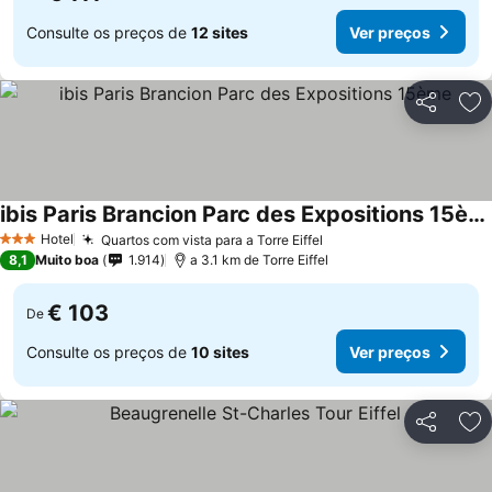
Consulte os preços de
12 sites
Ver preços
Partilhar
Ad
ibis Paris Brancion Parc des Expositions 15ème
Hotel
Quartos com vista para a Torre Eiffel
3 Estrelas
8,1
Muito boa
1.914
a 3.1 km de Torre Eiffel
€ 103
De
Consulte os preços de
10 sites
Ver preços
Partilhar
Ad