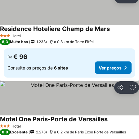
Partilhar
Ad
Residence Hoteliere Champ de Mars
Hotel
3 Estrelas
8,3
Muito boa
1.238
a 0.8 km de Torre Eiffel
€ 96
De
Consulte os preços de
6 sites
Ver preços
Partilhar
Ad
Motel One Paris-Porte de Versailles
Hotel
3 Estrelas
8,8
Excelente
2.278
a 0.2 km de Paris Expo Porte de Versailles