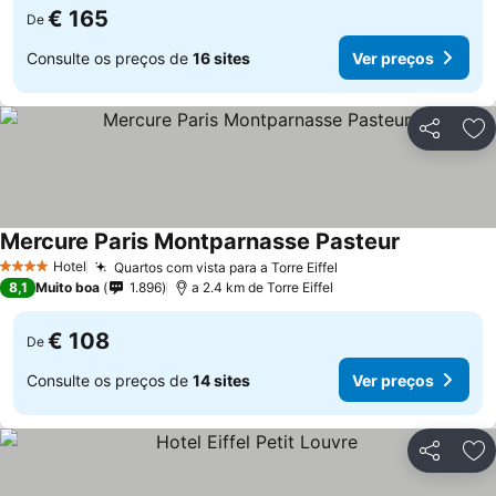
€ 165
De
Consulte os preços de
16 sites
Ver preços
Partilhar
Ad
Mercure Paris Montparnasse Pasteur
Hotel
Quartos com vista para a Torre Eiffel
4 Estrelas
8,1
Muito boa
1.896
a 2.4 km de Torre Eiffel
€ 108
De
Consulte os preços de
14 sites
Ver preços
Partilhar
Ad