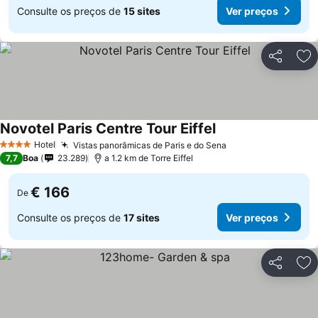
Consulte os preços de
15 sites
Ver preços
Partilhar
Ad
Novotel Paris Centre Tour Eiffel
Hotel
Vistas panorâmicas de Paris e do Sena
4 Estrelas
7,7
Boa
23.289
a 1.2 km de Torre Eiffel
€ 166
De
Consulte os preços de
17 sites
Ver preços
Partilhar
Ad