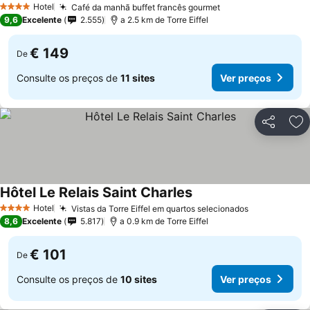
Hotel
Café da manhã buffet francês gourmet
4 Estrelas
9,6
Excelente
2.555
a 2.5 km de Torre Eiffel
€ 149
De
Consulte os preços de
11 sites
Ver preços
Partilhar
Ad
Hôtel Le Relais Saint Charles
Hotel
Vistas da Torre Eiffel em quartos selecionados
4 Estrelas
8,6
Excelente
5.817
a 0.9 km de Torre Eiffel
€ 101
De
Consulte os preços de
10 sites
Ver preços