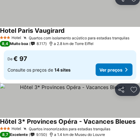
Partilhar
Ad
Hotel Paris Vaugirard
Hotel
Quartos com isolamento acústico para estadias tranquilas
3 Estrelas
8,4
Muito boa
8.117
a 2.8 km de Torre Eiffel
€ 97
De
Consulte os preços de
14 sites
Ver preços
Partilhar
Ad
Hôtel 3* Provinces Opéra - Vacances Bleues
Hotel
Quartos insonorizados para estadias tranquilas
3 Estrelas
8,7
Excelente
9.150
a 1.4 km de Museu do Louvre