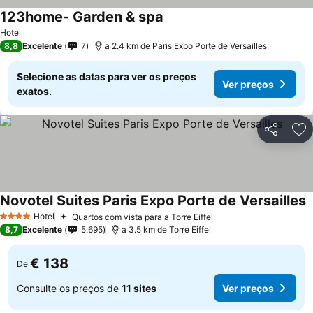
123home- Garden & spa
Hotel
8,8
Excelente
7
a 2.4 km de Paris Expo Porte de Versailles
Selecione as datas para ver os preços
Ver preços
exatos.
Partilhar
Ad
Novotel Suites Paris Expo Porte de Versailles
Hotel
Quartos com vista para a Torre Eiffel
4 Estrelas
8,7
Excelente
5.695
a 3.5 km de Torre Eiffel
€ 138
De
Consulte os preços de
11 sites
Ver preços