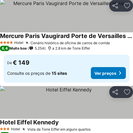
Partilhar
Ad
Mercure Paris Vaugirard Porte de Versailles Hotel
Hotel
Cenário histórico de oficina de carros de corrida
4 Estrelas
8,4
Muito boa
5.254
a 2.8 km de Torre Eiffel
€ 149
De
Consulte os preços de
15 sites
Ver preços
Partilhar
Ad
Hotel Eiffel Kennedy
Hotel
Vista da Torre Eiffel em alguns quartos
3 Estrelas