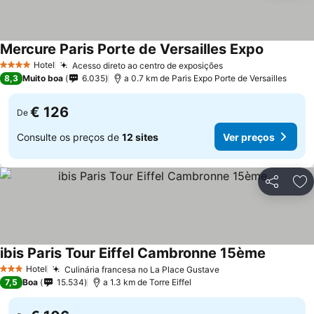
Mercure Paris Porte de Versailles Expo
Hotel
Acesso direto ao centro de exposições
4 Estrelas
8,3
Muito boa
6.035
a 0.7 km de Paris Expo Porte de Versailles
€ 126
De
Consulte os preços de
12 sites
Ver preços
Partilhar
Ad
ibis Paris Tour Eiffel Cambronne 15ème
Hotel
Culinária francesa no La Place Gustave
3 Estrelas
7,5
Boa
15.534
a 1.3 km de Torre Eiffel