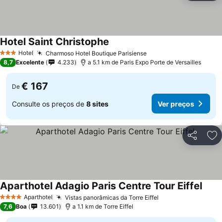
Hotel Saint Christophe
Hotel
Charmoso Hotel Boutique Parisiense
3 Estrelas
8,7
Excelente
4.233
a 5.1 km de Paris Expo Porte de Versailles
€ 167
De
Consulte os preços de
8 sites
Ver preços
Partilhar
Ad
Aparthotel Adagio Paris Centre Tour Eiffel
Aparthotel
Vistas panorâmicas da Torre Eiffel
4 Estrelas
7,6
Boa
13.601
a 1.1 km de Torre Eiffel