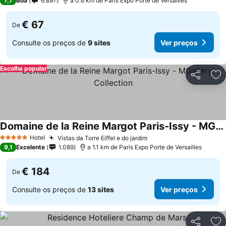
7,7
Boa
6.897
a 0.6 km de Paris Expo Porte de Versailles
€ 67
De
Consulte os preços de
9 sites
Ver preços
Escolha popular
Partilhar
Ad
Domaine de la Reine Margot Paris-Issy - MGallery Collection
Hotel
Vistas da Torre Eiffel e do jardim
5 Estrelas
9,1
Excelente
1.089
a 1.1 km de Paris Expo Porte de Versailles
€ 184
De
Consulte os preços de
13 sites
Ver preços