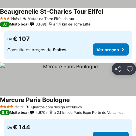
Beaugrenelle St-Charles Tour Eiffel
Hotel
Vistas da Torre Eiffel da rua
3 Estrelas
8,1
Muito boa
3.109
a 1.4 km de Torre Eiffel
€ 107
De
Consulte os preços de
9 sites
Ver preços
Partilhar
Ad
Mercure Paris Boulogne
Hotel
Quartos com design exclusivo
4 Estrelas
8,3
Muito boa
4.670
a 2.1 km de Paris Expo Porte de Versailles
€ 144
De