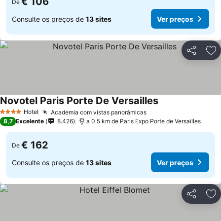
€ 106
De
Consulte os preços de
13 sites
Ver preços
Partilhar
Ad
Novotel Paris Porte De Versailles
Hotel
Academia com vistas panorâmicas
4 Estrelas
8,7
Excelente
8.426
a 0.5 km de Paris Expo Porte de Versailles
€ 162
De
Consulte os preços de
13 sites
Ver preços
Partilhar
Ad