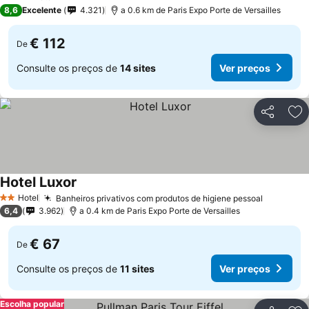
4 Estrelas
8,6
Excelente
4.321
a 0.6 km de Paris Expo Porte de Versailles
€ 112
De
Consulte os preços de
14 sites
Ver preços
Partilhar
Ad
Hotel Luxor
Hotel
Banheiros privativos com produtos de higiene pessoal
2 Estrelas
6,4
3.962
a 0.4 km de Paris Expo Porte de Versailles
€ 67
De
Consulte os preços de
11 sites
Ver preços
Escolha popular