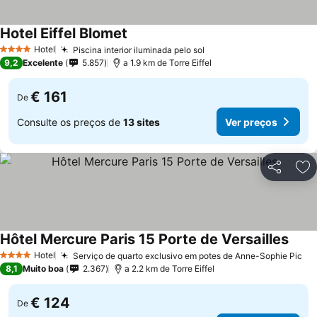
Hotel Eiffel Blomet
Hotel
Piscina interior iluminada pelo sol
4 Estrelas
9,2
Excelente
5.857
a 1.9 km de Torre Eiffel
€ 161
De
Consulte os preços de
13 sites
Ver preços
Partilhar
Ad
Hôtel Mercure Paris 15 Porte de Versailles
Hotel
Serviço de quarto exclusivo em potes de Anne-Sophie Pic
4 Estrelas
8,1
Muito boa
2.367
a 2.2 km de Torre Eiffel
€ 124
De