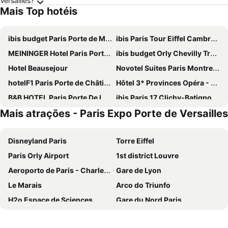
Versailles?
Mais Top hotéis
ibis budget Paris Porte de Montmartre
ibis Paris Tour Eiffel Cambronne 15ème
MEININGER Hotel Paris Porte De Vincennes
ibis budget Orly Chevilly Tram 7
Hotel Beausejour
Novotel Suites Paris Montreuil Vincennes
hotelF1 Paris Porte de Châtillon
Hôtel 3* Provinces Opéra - Vacances Bleues
B&B HOTEL Paris Porte De La Villette
ibis Paris 17 Clichy-Batignolles
Mais atrações - Paris Expo Porte de Versailles
ibis Budget Paris La Villette 19ème
Hôtel De Paris Opera
Hotel Eiffel Seine
Novotel Paris Centre Tour Eiffel
Disneyland Paris
Torre Eiffel
Grand Hotel de Paris
Novotel Paris 17
Paris Orly Airport
1st district Louvre
Hôtel Rachel
Mercure Paris 19 Philharmonie La Villette
Aeroporto de Paris - Charles de Gaulle
Gare de Lyon
Exe Panorama
Comfort Hotel Paris Porte d'Ivry
Le Marais
Arco do Triunfo
Au Royal Mad
Novotel Paris Centre Gare Montparnasse
H2o Espace de Sciences
Gare du Nord Paris
ibis Styles Paris Meteor Avenue d'Italie
Novotel Paris 14 Porte d'Orléans
58 tour eiffel
Champs Elysées
Paris Rooms & Dreams Hotel
ibis budget Paris Porte d'Orleans