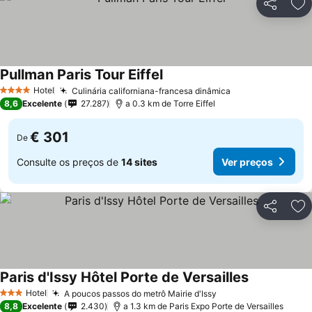
Partilhar
Ad
Pullman Paris Tour Eiffel
Hotel
Culinária californiana-francesa dinâmica
4 Estrelas
8,6
Excelente
27.287
a 0.3 km de Torre Eiffel
€ 301
De
Consulte os preços de
14 sites
Ver preços
Partilhar
Ad
Paris d'Issy Hôtel Porte de Versailles
Hotel
A poucos passos do metrô Mairie d'Issy
3 Estrelas
8,8
Excelente
2.430
a 1.3 km de Paris Expo Porte de Versailles