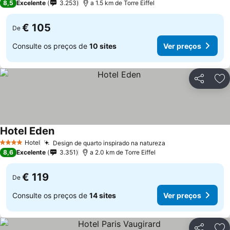
8,5
Excelente
3.253
a 1.5 km de Torre Eiffel
€ 105
De
Consulte os preços de
10 sites
Ver preços
Partilhar
Ad
Hotel Eden
Hotel
Design de quarto inspirado na natureza
4 Estrelas
8,6
Excelente
3.351
a 2.0 km de Torre Eiffel
€ 119
De
Consulte os preços de
14 sites
Ver preços