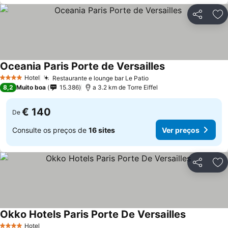
Partilhar
Ad
Oceania Paris Porte de Versailles
Hotel
Restaurante e lounge bar Le Patio
4 Estrelas
8,2
Muito boa
15.386
a 3.2 km de Torre Eiffel
€ 140
De
Consulte os preços de
16 sites
Ver preços
Partilhar
Ad
Okko Hotels Paris Porte De Versailles
Hotel