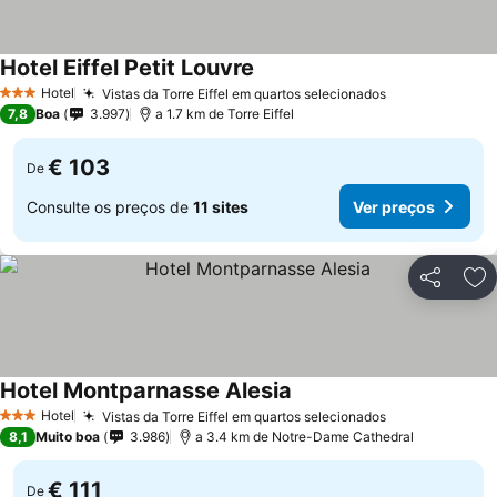
Hotel Eiffel Petit Louvre
Hotel
Vistas da Torre Eiffel em quartos selecionados
3 Estrelas
7,8
Boa
3.997
a 1.7 km de Torre Eiffel
€ 103
De
Consulte os preços de
11 sites
Ver preços
Partilhar
Ad
Hotel Montparnasse Alesia
Hotel
Vistas da Torre Eiffel em quartos selecionados
3 Estrelas
8,1
Muito boa
3.986
a 3.4 km de Notre-Dame Cathedral
€ 111
De