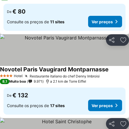
€ 80
De
Consulte os preços de
11 sites
Ver preços
Partilhar
Ad
Novotel Paris Vaugirard Montparnasse
Hotel
Restaurante italiano do chef Denny Imbroisi
4 Estrelas
8,1
Muito boa
9.971
a 2.1 km de Torre Eiffel
€ 132
De
Consulte os preços de
17 sites
Ver preços
Partilhar
Ad