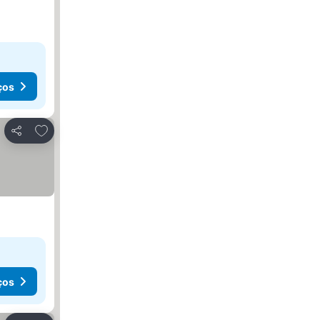
ços
Adicionar aos favoritos
Partilhar
ços