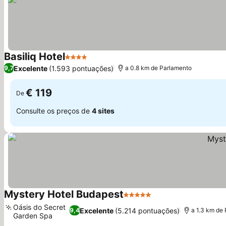
Basiliq Hotel
4 Estrelas
Excelente
(1.593 pontuações)
9,7
a 0.8 km de Parlamento
€ 119
De
Consulte os preços de
4 sites
Mystery Hotel Budapest
5 Estrelas
Oásis do Secret
Excelente
(5.214 pontuações)
9,4
a 1.3 km de
Garden Spa