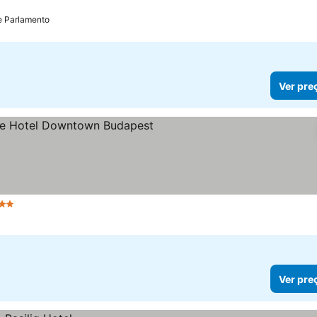
e Parlamento
Ver pre
strelas
Ver pre