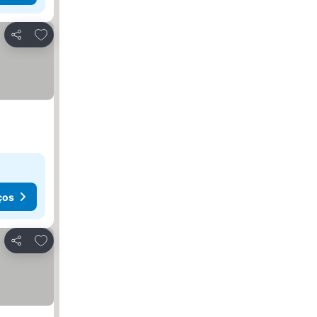
Adicionar aos favoritos
Partilhar
ços
Adicionar aos favoritos
Partilhar