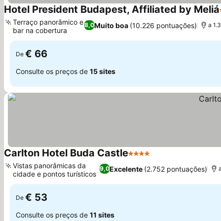
Hotel President Budapest, Affiliated by Meliá
Terraço panorâmico e
Muito boa
(10.226 pontuações)
8,0
a 1.
bar na cobertura
€ 66
De
Consulte os preços de
15 sites
Carlton Hotel Buda Castle
4 Estrelas
Vistas panorâmicas da
Excelente
(2.752 pontuações)
9,0
cidade e pontos turísticos
€ 53
De
Consulte os preços de
11 sites