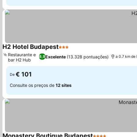
H2 Hotel Budapest
3 Estrelas
Restaurante e
Excelente
(13.328 pontuações)
8,9
a 0.7 km de
bar H2 Hub
€ 101
De
Consulte os preços de
12 sites
Monastery Boutique Budapest