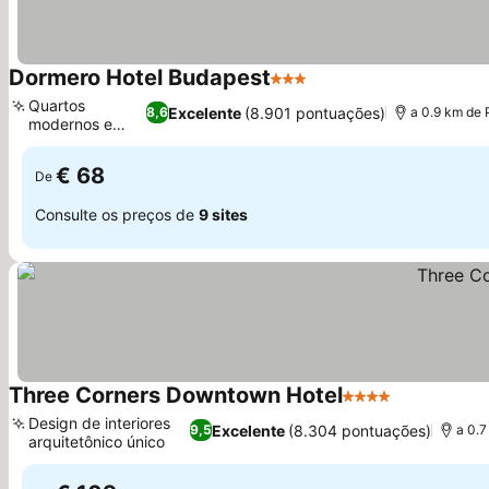
Dormero Hotel Budapest
3 Estrelas
Quartos
Excelente
(8.901 pontuações)
8,6
a 0.9 km de
modernos e
limpos
€ 68
De
Consulte os preços de
9 sites
Three Corners Downtown Hotel
4 Estrelas
Design de interiores
Excelente
(8.304 pontuações)
9,5
a 0.7
arquitetônico único