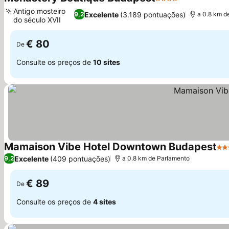
4 Estrelas
Antigo mosteiro
Excelente
(3.189 pontuações)
9,2
a 0.8 km d
do século XVII
€ 80
De
Consulte os preços de
10 sites
Mamaison Vibe Hotel Downtown Budapest
4 E
Excelente
(409 pontuações)
9,2
a 0.8 km de Parlamento
€ 89
De
Consulte os preços de
4 sites