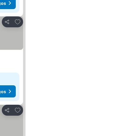
ços
Adicionar aos favoritos
Partilhar
ços
Adicionar aos favoritos
Partilhar