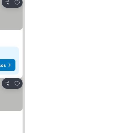
Adicionar aos favoritos
Partilhar
ços
Adicionar aos favoritos
Partilhar