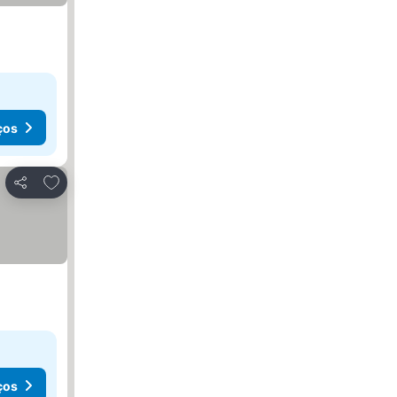
ços
Adicionar aos favoritos
Partilhar
ços