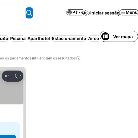
PT · €
Menu
Iniciar sessão
.
Ver mapa
uito
Piscina
Aparthotel
Estacionamento
Ar condicionado
Wi-fi
o os pagamentos influenciam os resultados
Adicionar aos favoritos
Partilhar