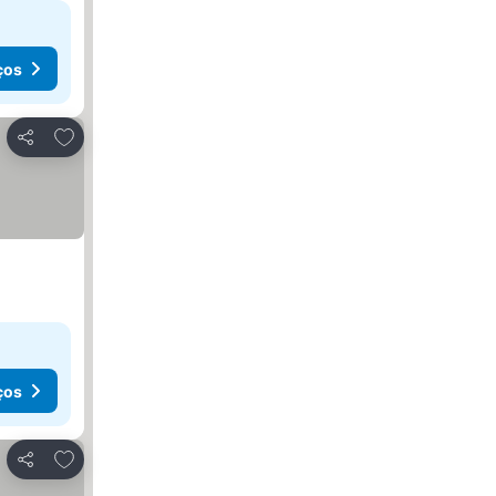
ços
Adicionar aos favoritos
Partilhar
ços
Adicionar aos favoritos
Partilhar