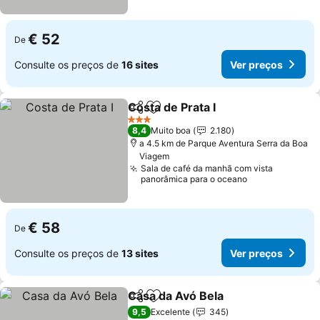
€ 52
De
Consulte os preços de
16 sites
Ver preços
Costa de Prata I
Partilhar
Adicionar aos favoritos
3 Estrelas
8,4
Muito boa
2.180
a 4.5 km de Parque Aventura Serra da Boa
Viagem
Sala de café da manhã com vista
panorâmica para o oceano
€ 58
De
Consulte os preços de
13 sites
Ver preços
Casa da Avó Bela
Partilhar
Adicionar aos favoritos
9,5
Excelente
345