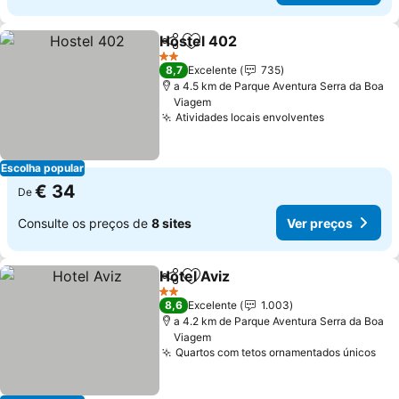
Hostel 402
Partilhar
Adicionar aos favoritos
2 Estrelas
8,7
Excelente
735
a 4.5 km de Parque Aventura Serra da Boa
Viagem
Atividades locais envolventes
Escolha popular
€ 34
De
Consulte os preços de
8 sites
Ver preços
Hotel Aviz
Partilhar
Adicionar aos favoritos
2 Estrelas
8,6
Excelente
1.003
a 4.2 km de Parque Aventura Serra da Boa
Viagem
Quartos com tetos ornamentados únicos