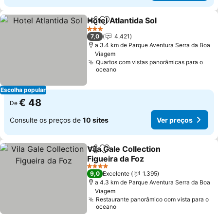
Hotel Atlantida Sol
Partilhar
Adicionar aos favoritos
3 Estrelas
7,0
4.421
a 3.4 km de Parque Aventura Serra da Boa
Viagem
Quartos com vistas panorâmicas para o
oceano
Escolha popular
€ 48
De
Consulte os preços de
10 sites
Ver preços
Vila Gale Collection
Partilhar
Adicionar aos favoritos
Figueira da Foz
4 Estrelas
9,0
Excelente
1.395
a 4.3 km de Parque Aventura Serra da Boa
Viagem
Restaurante panorâmico com vista para o
oceano