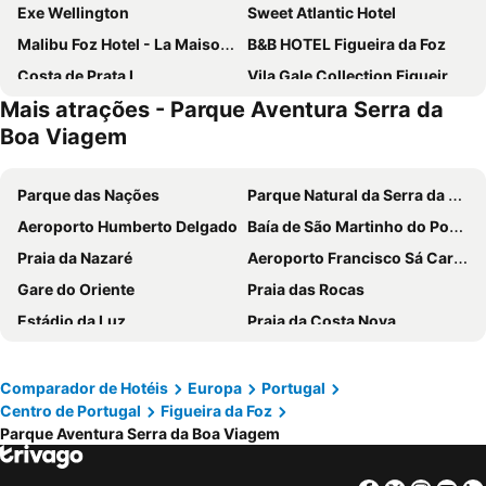
Exe Wellington
Sweet Atlantic Hotel
Malibu Foz Hotel - La Maison Younan
B&B HOTEL Figueira da Foz
Costa de Prata I
Vila Gale Collection Figueira da Foz
Mais atrações - Parque Aventura Serra da
QH Praia de Quiaios
Universal Boutique Hotel
Boa Viagem
Lazza Hotel
Hotel Aviz
Quinta d'Anta - Hotel Rural
Residencial Moderna
Parque das Nações
Parque Natural da Serra da Estrela
Dona Maria Hotel
Salmanha Residence
Aeroporto Humberto Delgado
Baía de São Martinho do Porto
Ergosuites
Casa Pinha
Praia da Nazaré
Aeroporto Francisco Sá Carneiro
Hotel Aliança
Albergaria Residencial Arcada
Gare do Oriente
Praia das Rocas
Villa da Melis
Hotel Abade João
Estádio da Luz
Praia da Costa Nova
Beach House (Leirosa)
Hotel Tamargueira
Baleal
Portinho da Arrábida
Nvidas Place
Two bedroom apartment near beach and Casino
Pedras Salgadas
Pena Aventura Park
Comparador de Hotéis
Europa
Portugal
Hispania
Hotel Teimoso
Centro de Portugal
Figueira da Foz
Da Barra
Praia de Buarcos
Bela Figueira
Serra Mar
Parque Aventura Serra da Boa Viagem
Piodão -Aldeia Histórica
Praia de Pedrogão
Holiday Inn Figueira da Foz
Residencial Elisio
Mariparque
Praia da Consolação
ComVida Quiaios
Garça Real Hotel & Spa