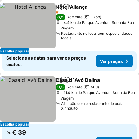
Hotel Aliança
Partilhar
Adicionar aos favoritos
1 Estrelas
8,5
Excelente
1.758
a 4.4 km de Parque Aventura Serra da Boa
Viagem
Restaurante no local com especialidades
locais
Escolha popular
Selecione as datas para ver os preços
Ver preços
exatos.
Casa d´Avó Dalina
Partilhar
Adicionar aos favoritos
9,3
Excelente
509
a 11.0 km de Parque Aventura Serra da Boa
Viagem
Afiliação com o restaurante de praia
Xiringuito
Escolha popular
€ 39
De