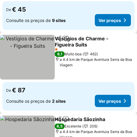
€ 45
De
Consulte os preços de
9 sites
Ver preços
Vestígios de Charme -
Partilhar
Adicionar aos favoritos
Figueira Suits
1 Estrelas
8,1
Muito boa
462
a 4.4 km de Parque Aventura Serra da Boa
Viagem
€ 87
De
Consulte os preços de
2 sites
Ver preços
Hospedaria Sãozinha
Partilhar
Adicionar aos favoritos
8,5
Excelente
206
a 4.4 km de Parque Aventura Serra da Boa