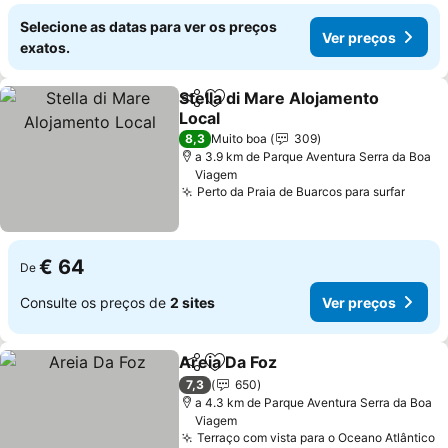
Selecione as datas para ver os preços
Ver preços
exatos.
Stella di Mare Alojamento
Partilhar
Adicionar aos favoritos
Local
8,3
Muito boa
309
a 3.9 km de Parque Aventura Serra da Boa
Viagem
Perto da Praia de Buarcos para surfar
€ 64
De
Consulte os preços de
2 sites
Ver preços
Areia Da Foz
Partilhar
Adicionar aos favoritos
7,3
650
a 4.3 km de Parque Aventura Serra da Boa
Viagem
Terraço com vista para o Oceano Atlântico