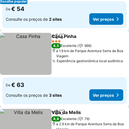
Escolha popular
€ 54
De
Consulte os preços de
2 sites
Ver preços
Casa Pinha
Partilhar
Adicionar aos favoritos
3 Estrelas
8,5
Excelente
966
a 1.9 km de Parque Aventura Serra da Boa
Viagem
Experiência gastronômica local autêntica
€ 63
De
Consulte os preços de
3 sites
Ver preços
Villa da Melis
Partilhar
Adicionar aos favoritos
8,8
Excelente
79
a 2.9 km de Parque Aventura Serra da Boa