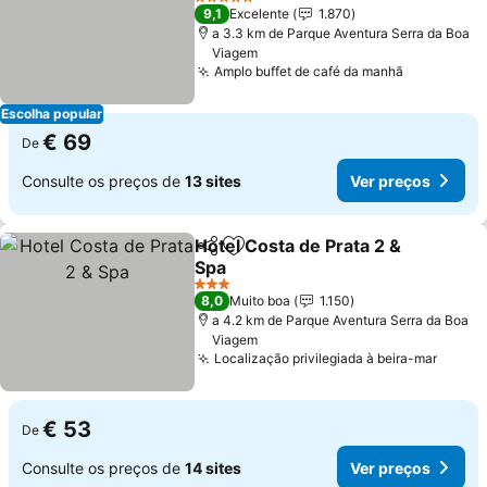
5 Estrelas
9,1
Excelente
1.870
a 3.3 km de Parque Aventura Serra da Boa
Viagem
Amplo buffet de café da manhã
Escolha popular
€ 69
De
Consulte os preços de
13 sites
Ver preços
Hotel Costa de Prata 2 &
Partilhar
Adicionar aos favoritos
Spa
3 Estrelas
8,0
Muito boa
1.150
a 4.2 km de Parque Aventura Serra da Boa
Viagem
Localização privilegiada à beira-mar
€ 53
De
Consulte os preços de
14 sites
Ver preços