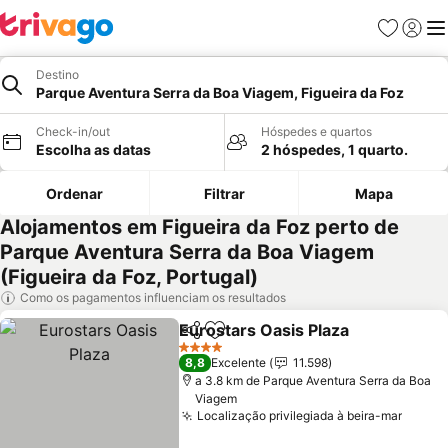
Favoritos
Iniciar
Me
Destino
Parque Aventura Serra da Boa Viagem, Figueira da Foz
Check-in/out
Hóspedes e quartos
Escolha as datas
2 hóspedes, 1 quarto.
Ordenar
Filtrar
Mapa
Alojamentos em Figueira da Foz perto de
Parque Aventura Serra da Boa Viagem
(Figueira da Foz, Portugal)
Como os pagamentos influenciam os resultados
Eurostars Oasis Plaza
Partilhar
Adicionar aos favoritos
4 Estrelas
8,8
Excelente
11.598
a 3.8 km de Parque Aventura Serra da Boa
Viagem
Localização privilegiada à beira-mar