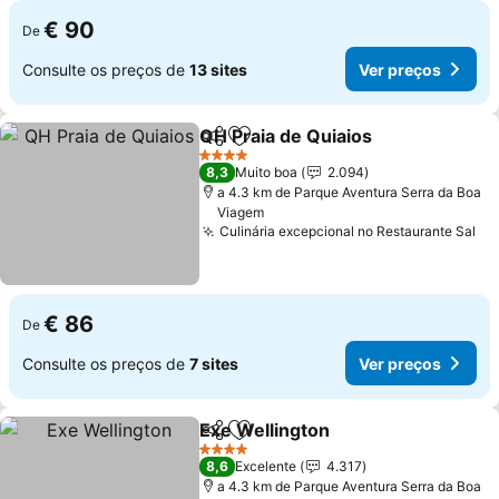
€ 90
De
Consulte os preços de
13 sites
Ver preços
QH Praia de Quiaios
Partilhar
Adicionar aos favoritos
4 Estrelas
8,3
Muito boa
2.094
a 4.3 km de Parque Aventura Serra da Boa
Viagem
Culinária excepcional no Restaurante Sal
€ 86
De
Consulte os preços de
7 sites
Ver preços
Exe Wellington
Partilhar
Adicionar aos favoritos
4 Estrelas
8,6
Excelente
4.317
a 4.3 km de Parque Aventura Serra da Boa