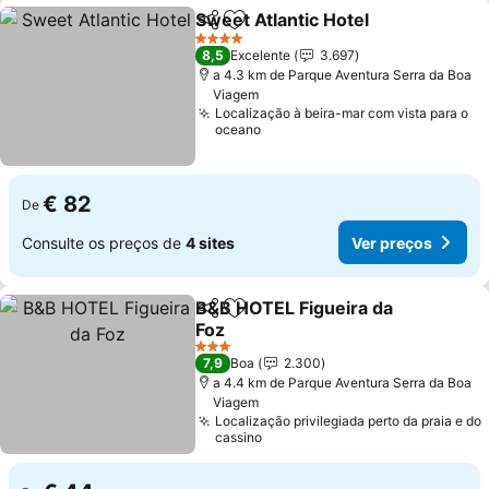
Sweet Atlantic Hotel
Partilhar
Adicionar aos favoritos
4 Estrelas
8,5
Excelente
3.697
a 4.3 km de Parque Aventura Serra da Boa
Viagem
Localização à beira-mar com vista para o
oceano
€ 82
De
Consulte os preços de
4 sites
Ver preços
B&B HOTEL Figueira da
Partilhar
Adicionar aos favoritos
Foz
3 Estrelas
7,9
Boa
2.300
a 4.4 km de Parque Aventura Serra da Boa
Viagem
Localização privilegiada perto da praia e do
cassino