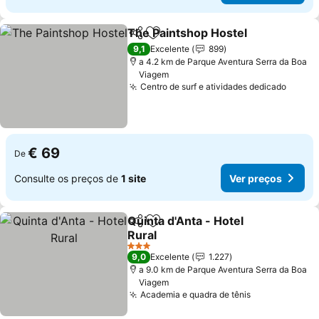
The Paintshop Hostel
Partilhar
Adicionar aos favoritos
9,1
Excelente
899
a 4.2 km de Parque Aventura Serra da Boa
Viagem
Centro de surf e atividades dedicado
€ 69
De
Consulte os preços de
1 site
Ver preços
Quinta d'Anta - Hotel
Partilhar
Adicionar aos favoritos
Rural
3 Estrelas
9,0
Excelente
1.227
a 9.0 km de Parque Aventura Serra da Boa
Viagem
Academia e quadra de tênis