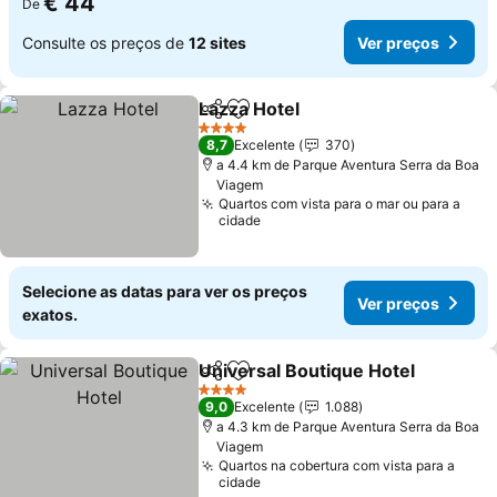
€ 44
De
Consulte os preços de
12 sites
Ver preços
Lazza Hotel
Partilhar
Adicionar aos favoritos
4 Estrelas
8,7
Excelente
370
a 4.4 km de Parque Aventura Serra da Boa
Viagem
Quartos com vista para o mar ou para a
cidade
Selecione as datas para ver os preços
Ver preços
exatos.
Universal Boutique Hotel
Partilhar
Adicionar aos favoritos
4 Estrelas
9,0
Excelente
1.088
a 4.3 km de Parque Aventura Serra da Boa
Viagem
Quartos na cobertura com vista para a
cidade