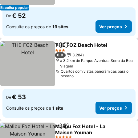
Escolha popular
€ 52
De
Consulte os preços de
19 sites
Ver preços
THE FOZ Beach Hotel
Partilhar
Adicionar aos favoritos
3 Estrelas
6,0
3.284
a 3.2 km de Parque Aventura Serra da Boa
Viagem
Quartos com vistas panorâmicas para o
oceano
€ 53
De
Consulte os preços de
1 site
Ver preços
Malibu Foz Hotel - La
Partilhar
Adicionar aos favoritos
Maison Younan