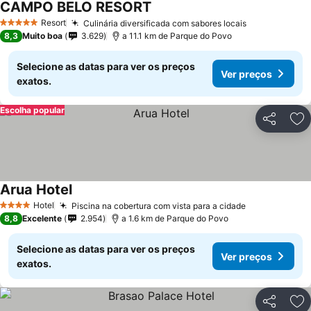
CAMPO BELO RESORT
Resort
Culinária diversificada com sabores locais
5 Estrelas
8,3
Muito boa
3.629
a 11.1 km de Parque do Povo
Selecione as datas para ver os preços
Ver preços
exatos.
Escolha popular
Partilhar
Ad
Arua Hotel
Hotel
Piscina na cobertura com vista para a cidade
4 Estrelas
8,8
Excelente
2.954
a 1.6 km de Parque do Povo
Selecione as datas para ver os preços
Ver preços
exatos.
Partilhar
Ad