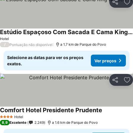
Partilhar
Ad
Estúdio Espaçoso Com Sacada E Cama King No Centro
Hotel
/
a 1.7 km de Parque do Povo
Pontuação não disponível
Selecione as datas para ver os preços
Ver preços
exatos.
Partilhar
Ad
Comfort Hotel Presidente Prudente
Hotel
4 Estrelas
8,9
Excelente
2.249
a 1.6 km de Parque do Povo