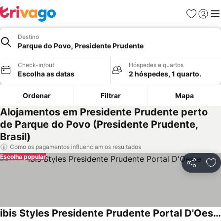
Favoritos
Iniciar
Me
Destino
Parque do Povo, Presidente Prudente
Check-in/out
Hóspedes e quartos
Escolha as datas
2 hóspedes, 1 quarto.
Ordenar
Filtrar
Mapa
Alojamentos em Presidente Prudente perto
de Parque do Povo (Presidente Prudente,
Brasil)
Como os pagamentos influenciam os resultados
Escolha popular
Partilhar
Ad
ibis Styles Presidente Prudente Portal D'Oeste