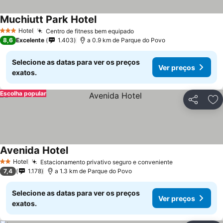
Muchiutt Park Hotel
Hotel
Centro de fitness bem equipado
3 Estrelas
8,6
Excelente
1.403
a 0.9 km de Parque do Povo
Selecione as datas para ver os preços
Ver preços
exatos.
Escolha popular
Partilhar
Ad
Avenida Hotel
Hotel
Estacionamento privativo seguro e conveniente
2 Estrelas
7,4
1.178
a 1.3 km de Parque do Povo
Selecione as datas para ver os preços
Ver preços
exatos.