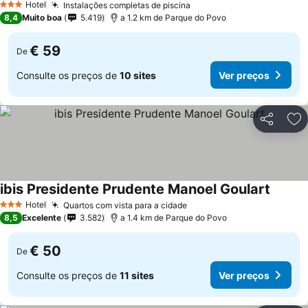
Hotel
Instalações completas de piscina
3 Estrelas
8,4
Muito boa
5.419
a 1.2 km de Parque do Povo
€ 59
De
Consulte os preços de
10 sites
Ver preços
Partilhar
Ad
ibis Presidente Prudente Manoel Goulart
Hotel
Quartos com vista para a cidade
3 Estrelas
8,5
Excelente
3.582
a 1.4 km de Parque do Povo
€ 50
De
Consulte os preços de
11 sites
Ver preços