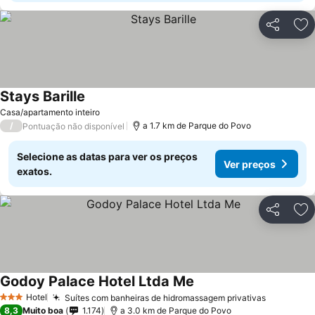
Partilhar
Ad
Stays Barille
Casa/apartamento inteiro
/
a 1.7 km de Parque do Povo
Pontuação não disponível
Selecione as datas para ver os preços
Ver preços
exatos.
Partilhar
Ad
Godoy Palace Hotel Ltda Me
Hotel
Suítes com banheiras de hidromassagem privativas
3 Estrelas
8,3
Muito boa
1.174
a 3.0 km de Parque do Povo