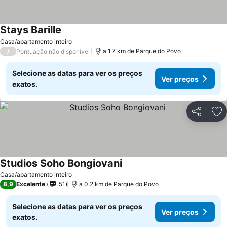
Stays Barille
Casa/apartamento inteiro
/
a 1.7 km de Parque do Povo
Pontuação não disponível
Selecione as datas para ver os preços
Ver preços
exatos.
Partilhar
Ad
Studios Soho Bongiovani
Casa/apartamento inteiro
8,9
Excelente
51
a 0.2 km de Parque do Povo
Selecione as datas para ver os preços
Ver preços
exatos.