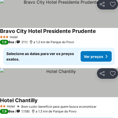
Partilhar
Ad
Bravo City Hotel Presidente Prudente
Hotel
3 Estrelas
7,6
Boa
211
a 1.2 km de Parque do Povo
Selecione as datas para ver os preços
Ver preços
exatos.
Partilhar
Ad
Hotel Chantilly
Hotel
Bom custo-benefício para quem busca economizar
2 Estrelas
7,9
Boa
1.158
a 1.3 km de Parque do Povo