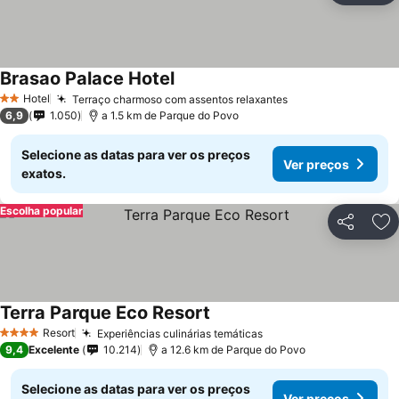
Brasao Palace Hotel
Hotel
Terraço charmoso com assentos relaxantes
2 Estrelas
6,9
1.050
a 1.5 km de Parque do Povo
Selecione as datas para ver os preços
Ver preços
exatos.
Escolha popular
Partilhar
Ad
Terra Parque Eco Resort
Resort
Experiências culinárias temáticas
4 Estrelas
9,4
Excelente
10.214
a 12.6 km de Parque do Povo
Selecione as datas para ver os preços
Ver preços