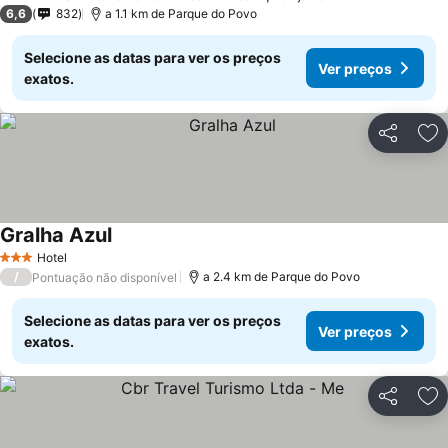
3 Estrelas
6,6
832
a 1.1 km de Parque do Povo
Selecione as datas para ver os preços
Ver preços
exatos.
Partilhar
Ad
Gralha Azul
Hotel
3 Estrelas
/
a 2.4 km de Parque do Povo
Pontuação não disponível
Selecione as datas para ver os preços
Ver preços
exatos.
Partilhar
Ad