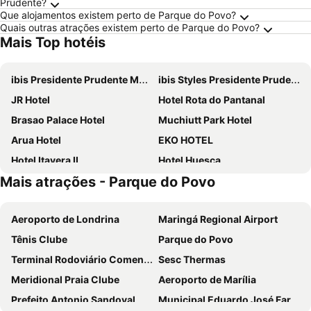
Prudente?
Que alojamentos existem perto de Parque do Povo?
Quais outras atrações existem perto de Parque do Povo?
Mais Top hotéis
ibis Presidente Prudente Manoel Goulart
ibis Styles Presidente Prudente Portal D'Oeste
JR Hotel
Hotel Rota do Pantanal
Brasao Palace Hotel
Muchiutt Park Hotel
Arua Hotel
EKO HOTEL
Hotel Itavera II
Hotel Huesca
Mais atrações - Parque do Povo
Itaverá Master
Hotel Itavera Brasil
Aeroporto de Londrina
Maringá Regional Airport
Tênis Clube
Parque do Povo
Terminal Rodoviário Comendador José Lemes Soares
Sesc Thermas
Meridional Praia Clube
Aeroporto de Marília
Prefeito Antonio Sandoval Netto
Municipal Eduardo José Farah