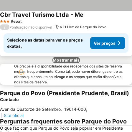
Cbr Travel Turismo Ltda - Me
Resort
3 Estrelas
/
a 11.1 km de Parque do Povo
Pontuação não disponível
Selecione as datas para ver os preços
Ver preços
exatos.
Mostrar mais
Os preços e a disponibilidade que recebemos dos sites de reserva
mudam frequentemente. Como tal, pode haver diferenças entre as
ofertas que consulta no trivago e os preços que estão disponíveis
nos sites de reserva.
Parque do Povo (Presidente Prudente, Brasil)
Contacto
Avenida Quatorze de Setembro
,
19014-000
,
|
Site oficial
Perguntas frequentes sobre Parque do Povo
O que faz com que Parque do Povo seja popular em Presidente