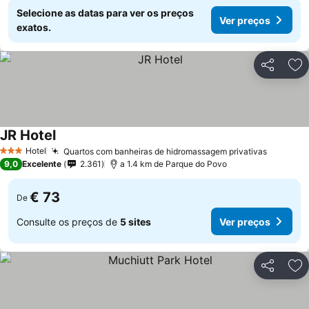
Selecione as datas para ver os preços
Ver preços
exatos.
Partilhar
Ad
JR Hotel
Hotel
Quartos com banheiras de hidromassagem privativas
3 Estrelas
9,0
Excelente
2.361
a 1.4 km de Parque do Povo
€ 73
De
Consulte os preços de
5 sites
Ver preços
Partilhar
Ad