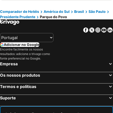
Aeroporto Estadual de Presidente Prudente
Cidade da Criança
Represa Laranja Doce
Parque Estadual Morro do Diabo
Comparador de Hotéis
América do Sul
Brasil
São Paulo
Presidente Prudente
Parque do Povo
Facebook
Twitter
Insta
Yo
Adicionar no Google
Encontre facilmente os nossos
resultados: adicione o trivago como
fonte preferencial no Google.
Empresa
Os nossos produtos
Termos e políticas
Suporte