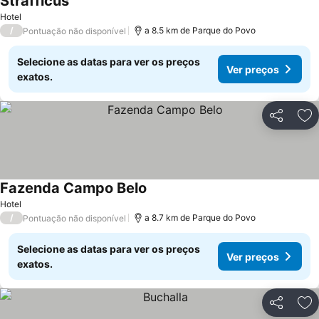
Strafficus
Hotel
/
a 8.5 km de Parque do Povo
Pontuação não disponível
Selecione as datas para ver os preços
Ver preços
exatos.
Partilhar
Ad
Fazenda Campo Belo
Hotel
/
a 8.7 km de Parque do Povo
Pontuação não disponível
Selecione as datas para ver os preços
Ver preços
exatos.
Partilhar
Ad