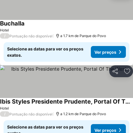
Buchalla
Hotel
/
a 1.7 km de Parque do Povo
Pontuação não disponível
Selecione as datas para ver os preços
Ver preços
exatos.
Partilhar
Ad
Ibis Styles Presidente Prudente, Portal Of The West
Hotel
/
a 1.2 km de Parque do Povo
Pontuação não disponível
Selecione as datas para ver os preços
Ver preços