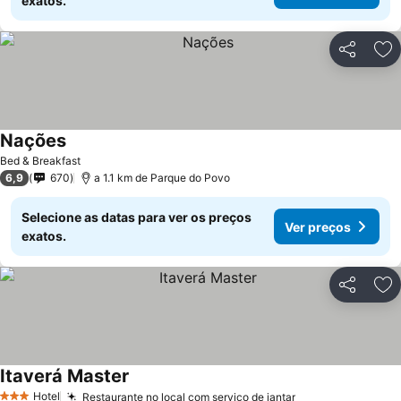
exatos.
Partilhar
Ad
Nações
Bed & Breakfast
6,9
670
a 1.1 km de Parque do Povo
Selecione as datas para ver os preços
Ver preços
exatos.
Partilhar
Ad
Itaverá Master
Hotel
Restaurante no local com serviço de jantar