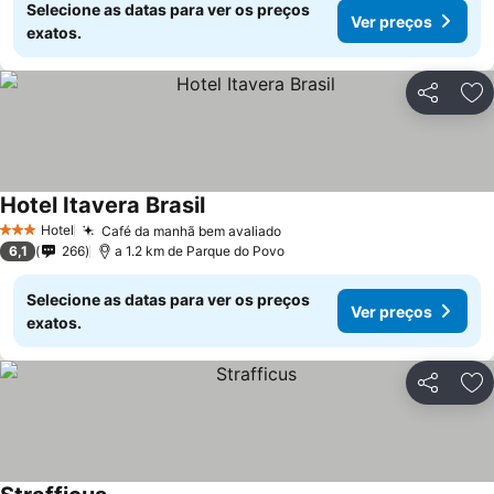
Selecione as datas para ver os preços
Ver preços
exatos.
Partilhar
Ad
Hotel Itavera Brasil
Hotel
Café da manhã bem avaliado
3 Estrelas
6,1
266
a 1.2 km de Parque do Povo
Selecione as datas para ver os preços
Ver preços
exatos.
Partilhar
Ad