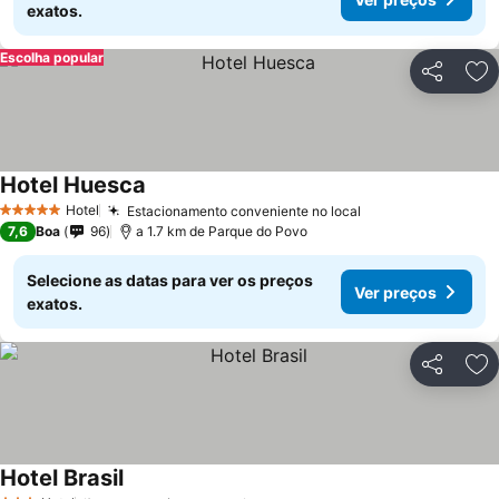
exatos.
Escolha popular
Partilhar
Ad
Hotel Huesca
Hotel
Estacionamento conveniente no local
5 Estrelas
7,6
Boa
96
a 1.7 km de Parque do Povo
Selecione as datas para ver os preços
Ver preços
exatos.
Partilhar
Ad
Hotel Brasil