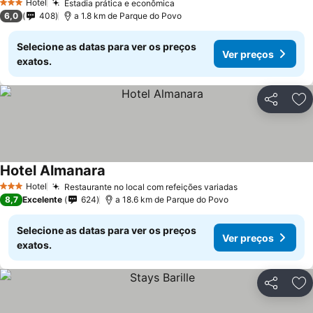
Hotel
Estadia prática e econômica
3 Estrelas
6,0
408
a 1.8 km de Parque do Povo
Selecione as datas para ver os preços
Ver preços
exatos.
Partilhar
Ad
Hotel Almanara
Hotel
Restaurante no local com refeições variadas
3 Estrelas
8,7
Excelente
624
a 18.6 km de Parque do Povo
Selecione as datas para ver os preços
Ver preços
exatos.
Partilhar
Ad