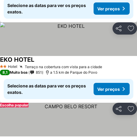
Selecione as datas para ver os preços
Ver preços
exatos.
Partilhar
Ad
EKO HOTEL
Hotel
Terraço na cobertura com vista para a cidade
2 Estrelas
8,1
Muito boa
851
a 1.5 km de Parque do Povo
Selecione as datas para ver os preços
Ver preços
exatos.
Escolha popular
Partilhar
Ad