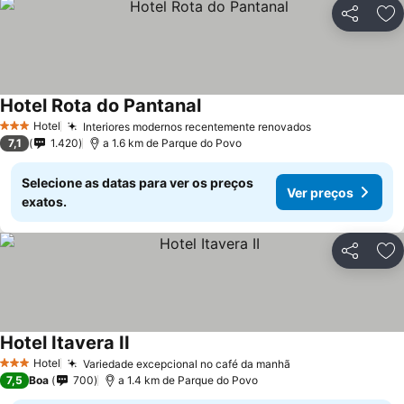
Partilhar
Ad
Hotel Rota do Pantanal
Hotel
Interiores modernos recentemente renovados
3 Estrelas
7,1
1.420
a 1.6 km de Parque do Povo
Selecione as datas para ver os preços
Ver preços
exatos.
Partilhar
Ad
Hotel Itavera II
Hotel
Variedade excepcional no café da manhã
3 Estrelas
7,5
Boa
700
a 1.4 km de Parque do Povo