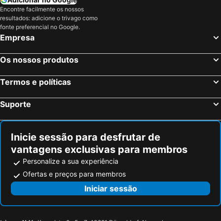
Abu Tig Marina
Aladdin Casino
Encontre facilmente os nossos
resultados: adicione o trivago como
Al Ahyaa
La Luna
fonte preferencial no Google.
Empresa
Saint Catherine's Monastery
Asalah Beach
Mont Sinai
Ein Khudra Oasis
Os nossos produtos
St. Catherine International Airport
Coral Garden Dive Center
Termos e políticas
Suporte
Inicie sessão para desfrutar de
vantagens exclusivas para membros
Personalize a sua experiência
Ofertas e preços para membros
Iniciar sessão