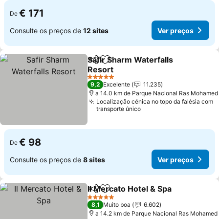
€ 171
De
Consulte os preços de
12 sites
Ver preços
Safir Sharm Waterfalls
Partilhar
Adicionar aos favoritos
Resort
5 Estrelas
9,2
Excelente
11.235
a 14.0 km de Parque Nacional Ras Mohamed
Localização cénica no topo da falésia com
transporte único
€ 98
De
Consulte os preços de
8 sites
Ver preços
Il Mercato Hotel & Spa
Partilhar
Adicionar aos favoritos
5 Estrelas
8,1
Muito boa
6.602
a 14.2 km de Parque Nacional Ras Mohamed