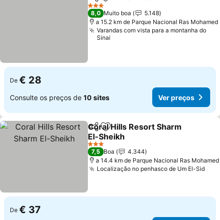
Partilhar
Adicionar aos favoritos
3 Estrelas
8,0
Muito boa
5.148
a 15.2 km de Parque Nacional Ras Mohamed
Varandas com vista para a montanha do
Sinai
€ 28
De
Consulte os preços de
10 sites
Ver preços
Coral Hills Resort Sharm
Partilhar
Adicionar aos favoritos
El-Sheikh
3 Estrelas
7,5
Boa
4.344
a 14.4 km de Parque Nacional Ras Mohamed
Localização no penhasco de Um El-Sid
€ 37
De