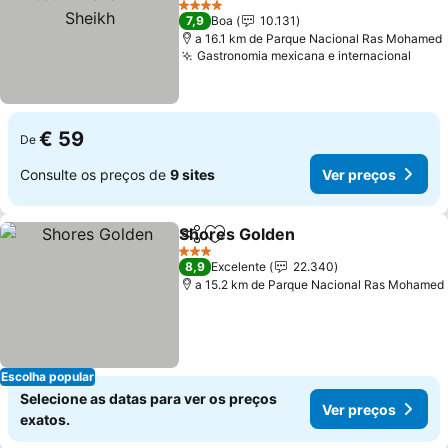
4 Estrelas
7,9
Boa
10.131
a 16.1 km de Parque Nacional Ras Mohamed
Gastronomia mexicana e internacional
€ 59
De
Consulte os preços de
9 sites
Ver preços
Shores Golden
Partilhar
Adicionar aos favoritos
3 Estrelas
8,9
Excelente
22.340
a 15.2 km de Parque Nacional Ras Mohamed
Escolha popular
Selecione as datas para ver os preços
Ver preços
exatos.