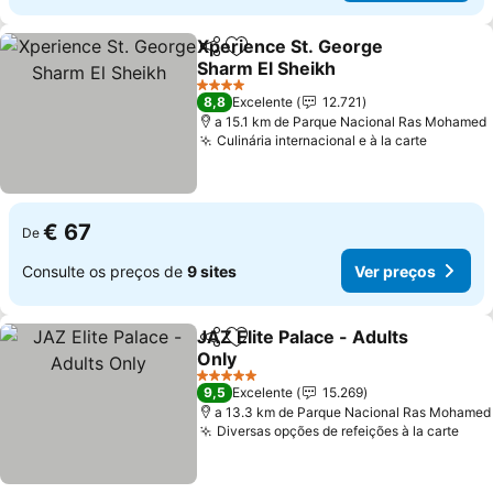
Xperience St. George
Partilhar
Adicionar aos favoritos
Sharm El Sheikh
4 Estrelas
8,8
Excelente
12.721
a 15.1 km de Parque Nacional Ras Mohamed
Culinária internacional e à la carte
€ 67
De
Consulte os preços de
9 sites
Ver preços
JAZ Elite Palace - Adults
Partilhar
Adicionar aos favoritos
Only
5 Estrelas
9,5
Excelente
15.269
a 13.3 km de Parque Nacional Ras Mohamed
Diversas opções de refeições à la carte