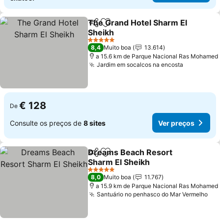
The Grand Hotel Sharm El
Partilhar
Adicionar aos favoritos
Sheikh
5 Estrelas
8,4
Muito boa
13.614
a 15.6 km de Parque Nacional Ras Mohamed
Jardim em socalcos na encosta
€ 128
De
Consulte os preços de
8 sites
Ver preços
Dreams Beach Resort
Partilhar
Adicionar aos favoritos
Sharm El Sheikh
5 Estrelas
8,0
Muito boa
11.767
a 15.9 km de Parque Nacional Ras Mohamed
Santuário no penhasco do Mar Vermelho