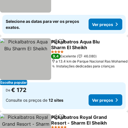
Selecione as datas para ver os preços
Ver preços
exatos.
Pickalbatros Aqua Blu
Partilhar
Adicionar aos favoritos
Sharm El Sheikh
4 Estrelas
9,4
Excelente
46.080
a 13.4 km de Parque Nacional Ras Mohamed
Instalações dedicadas para crianças
Escolha popular
€ 172
De
Consulte os preços de
12 sites
Ver preços
Pickalbatros Royal Grand
Partilhar
Adicionar aos favoritos
Resort - Sharm El Sheikh