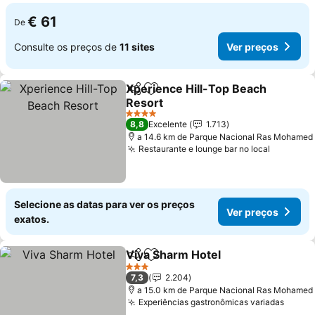
€ 61
De
Consulte os preços de
11 sites
Ver preços
Xperience Hill-Top Beach
Partilhar
Adicionar aos favoritos
Resort
4 Estrelas
8,8
Excelente
1.713
a 14.6 km de Parque Nacional Ras Mohamed
Restaurante e lounge bar no local
Selecione as datas para ver os preços
Ver preços
exatos.
Viva Sharm Hotel
Partilhar
Adicionar aos favoritos
3 Estrelas
7,3
2.204
a 15.0 km de Parque Nacional Ras Mohamed
Experiências gastronômicas variadas