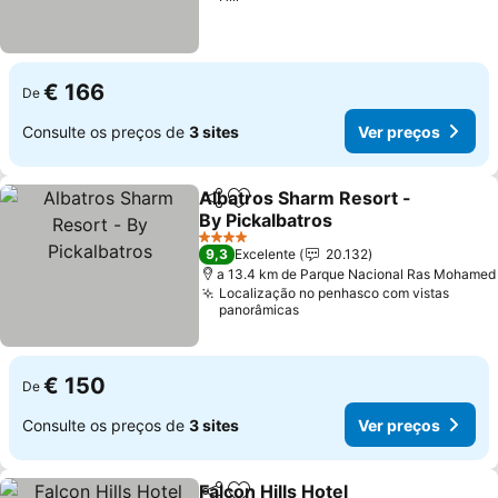
€ 166
De
Consulte os preços de
3 sites
Ver preços
Albatros Sharm Resort -
Partilhar
Adicionar aos favoritos
By Pickalbatros
4 Estrelas
9,3
Excelente
20.132
a 13.4 km de Parque Nacional Ras Mohamed
Localização no penhasco com vistas
panorâmicas
€ 150
De
Consulte os preços de
3 sites
Ver preços
Falcon Hills Hotel