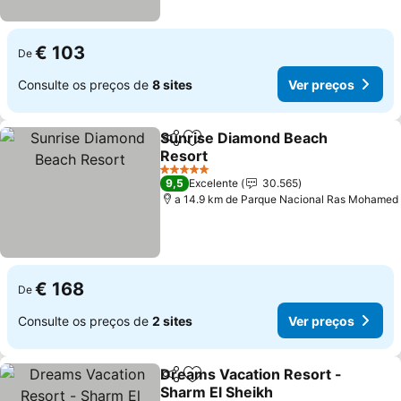
€ 103
De
Consulte os preços de
8 sites
Ver preços
Sunrise Diamond Beach
Partilhar
Adicionar aos favoritos
Resort
5 Estrelas
9,5
Excelente
30.565
a 14.9 km de Parque Nacional Ras Mohamed
€ 168
De
Consulte os preços de
2 sites
Ver preços
Dreams Vacation Resort -
Partilhar
Adicionar aos favoritos
Sharm El Sheikh