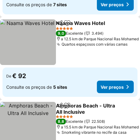
Consulte os preços de
7 sites
Ver preços
Naama Waves Hotel
Partilhar
Adicionar aos favoritos
5 Estrelas
9,0
Excelente
3.494
a 12.5 km de Parque Nacional Ras Mohamed
Quartos espaçosos com várias camas
€ 92
De
Consulte os preços de
5 sites
Ver preços
Amphoras Beach - Ultra
Partilhar
Adicionar aos favoritos
All Inclusive
5 Estrelas
8,8
Excelente
22.508
a 15.5 km de Parque Nacional Ras Mohamed
Snorkeling vibrante no recife da casa