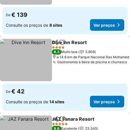
€ 139
De
Consulte os preços de
8 sites
Ver preços
Dive Inn Resort
Partilhar
Adicionar aos favoritos
4 Estrelas
8,3
Muito boa
5.906
a 14.6 km de Parque Nacional Ras Mohamed
Gastronomia à beira da piscina e churrasco
€ 42
De
Consulte os preços de
14 sites
Ver preços
JAZ Fanara Resort
Partilhar
Adicionar aos favoritos
5 Estrelas
9,6
Excelente
23.345