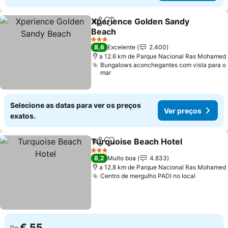
Xperience Golden Sandy
Partilhar
Adicionar aos favoritos
Beach
3 Estrelas
8,6
Excelente
2.400
a 12.6 km de Parque Nacional Ras Mohamed
Bungalows aconchegantes com vista para o
mar
Selecione as datas para ver os preços
Ver preços
exatos.
Turquoise Beach Hotel
Partilhar
Adicionar aos favoritos
3 Estrelas
8,2
Muito boa
4.833
a 12.8 km de Parque Nacional Ras Mohamed
Centro de mergulho PADI no local
€ 55
De