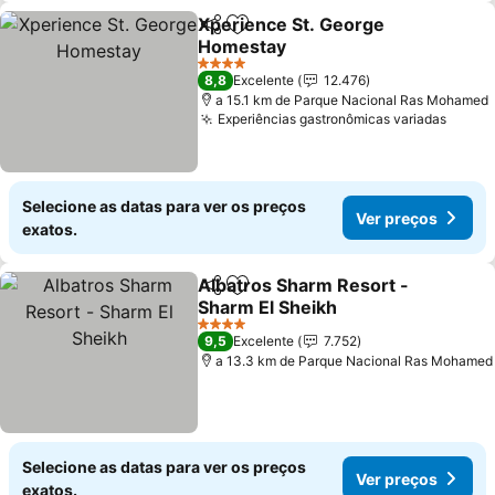
Xperience St. George
Partilhar
Adicionar aos favoritos
Homestay
4 Estrelas
8,8
Excelente
12.476
a 15.1 km de Parque Nacional Ras Mohamed
Experiências gastronômicas variadas
Selecione as datas para ver os preços
Ver preços
exatos.
Albatros Sharm Resort -
Partilhar
Adicionar aos favoritos
Sharm El Sheikh
4 Estrelas
9,5
Excelente
7.752
a 13.3 km de Parque Nacional Ras Mohamed
Selecione as datas para ver os preços
Ver preços
exatos.