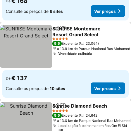
€ 168
De
Consulte os preços de
6 sites
Ver preços
SUNRISE Montemare
Partilhar
Adicionar aos favoritos
Resort Grand Select
5 Estrelas
9,5
Excelente
23.064
a 13.9 km de Parque Nacional Ras Mohamed
Diversidade culinária
€ 137
De
Consulte os preços de
10 sites
Ver preços
Sunrise Diamond Beach
Partilhar
Adicionar aos favoritos
5 Estrelas
9,5
Excelente
24.642
a 13.0 km de Parque Nacional Ras Mohamed
Localização à beira-mar em Ras Om El Sid
Hill