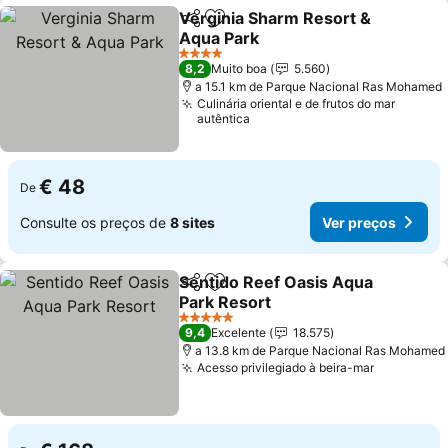
Verginia Sharm Resort &
Partilhar
Adicionar aos favoritos
Aqua Park
4 Estrelas
8,2
Muito boa
5.560
a 15.1 km de Parque Nacional Ras Mohamed
Culinária oriental e de frutos do mar
autêntica
€ 48
De
Consulte os preços de
8 sites
Ver preços
Sentido Reef Oasis Aqua
Partilhar
Adicionar aos favoritos
Park Resort
5 Estrelas
9,4
Excelente
18.575
a 13.8 km de Parque Nacional Ras Mohamed
Acesso privilegiado à beira-mar