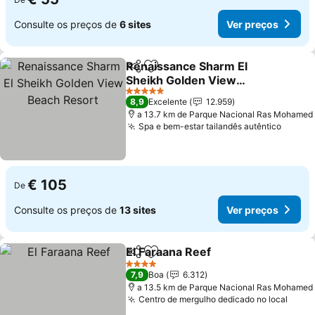
Consulte os preços de
6 sites
Ver preços
Renaissance Sharm El
Partilhar
Adicionar aos favoritos
Sheikh Golden View
Beach Resort
5 Estrelas
8,9
Excelente
12.959
a 13.7 km de Parque Nacional Ras Mohamed
Spa e bem-estar tailandês autêntico
€ 105
De
Consulte os preços de
13 sites
Ver preços
El Faraana Reef
Partilhar
Adicionar aos favoritos
4 Estrelas
7,9
Boa
6.312
a 13.5 km de Parque Nacional Ras Mohamed
Centro de mergulho dedicado no local