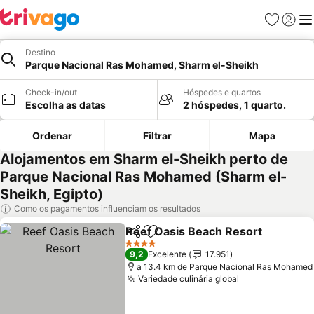
Favoritos
Iniciar
Me
Destino
Parque Nacional Ras Mohamed, Sharm el-Sheikh
Check-in/out
Hóspedes e quartos
Escolha as datas
2 hóspedes, 1 quarto.
Ordenar
Filtrar
Mapa
Alojamentos em Sharm el-Sheikh perto de
Parque Nacional Ras Mohamed (Sharm el-
Sheikh, Egipto)
Como os pagamentos influenciam os resultados
Reef Oasis Beach Resort
Partilhar
Adicionar aos favoritos
4 Estrelas
9,2
Excelente
17.951
a 13.4 km de Parque Nacional Ras Mohamed
Variedade culinária global