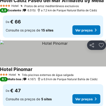
Hotel Cádiz Paseo del Mar Affiliated by Meliá
Hotel
Pratos de arroz mediterrâneos exclusivos
4 Estrelas
8,8
Excelente
6.515
a 7.2 km de Parque Natural Bahía de Cádiz
€ 66
De
Consulte os preços de
15 sites
Ver preços
Partilhar
Ad
Hotel Pinomar
Hotel
Três piscinas externas de água salgada
3 Estrelas
8,1
Muito boa
4.167
a 6.9 km de Parque Natural Bahía de Cádiz
€ 47
De
Consulte os preços de
5 sites
Ver preços