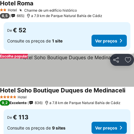
Hotel Roma
Hotel
Charme de um edifício histórico
2 Estrelas
6,5
665
a 7.9 km de Parque Natural Bahía de Cádiz
€ 52
De
Consulte os preços de
1 site
Ver preços
Escolha popular
Partilhar
Ad
Hotel Soho Boutique Duques de Medinaceli
Hotel
5 Estrelas
9,2
Excelente
836
a 7.8 km de Parque Natural Bahía de Cádiz
€ 113
De
Consulte os preços de
9 sites
Ver preços