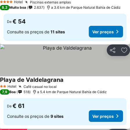
Hotel
Piscinas externas amplas
4 Estrelas
8,2
Muito boa
2.637
a 3.6 km de Parque Natural Bahía de Cádiz
€ 54
De
Consulte os preços de
11 sites
Ver preços
Partilhar
Ad
Playa de Valdelagrana
Hotel
Café casual no local
2 Estrelas
7,9
Boa
518
a 5.4 km de Parque Natural Bahía de Cádiz
€ 61
De
Consulte os preços de
9 sites
Ver preços