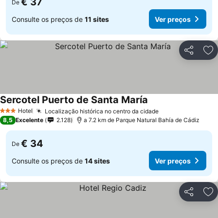
€ 37
De
Consulte os preços de
11 sites
Ver preços
Partilhar
Ad
Sercotel Puerto de Santa María
Hotel
Localização histórica no centro da cidade
3 Estrelas
8,5
Excelente
2.128
a 7.2 km de Parque Natural Bahía de Cádiz
€ 34
De
Consulte os preços de
14 sites
Ver preços
Partilhar
Ad