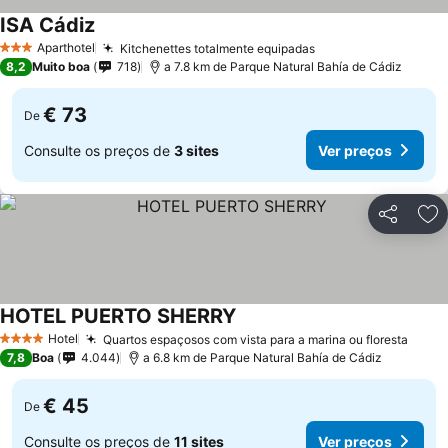
ISA Cádiz
Aparthotel
Kitchenettes totalmente equipadas
3 Estrelas
8,2
Muito boa
718
a 7.8 km de Parque Natural Bahía de Cádiz
€ 73
De
Consulte os preços de
3 sites
Ver preços
Partilhar
Ad
HOTEL PUERTO SHERRY
Hotel
Quartos espaçosos com vista para a marina ou floresta
4 Estrelas
7,8
Boa
4.044
a 6.8 km de Parque Natural Bahía de Cádiz
€ 45
De
Consulte os preços de
11 sites
Ver preços