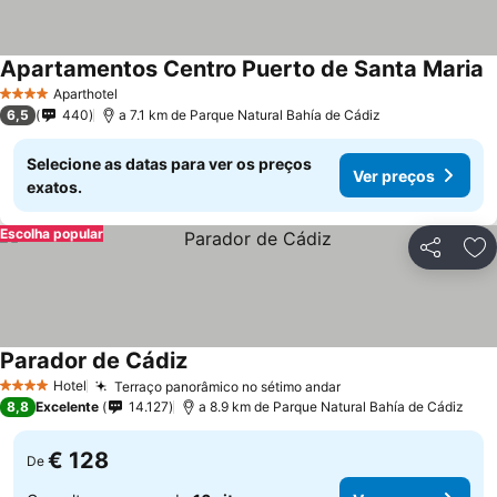
Apartamentos Centro Puerto de Santa Maria
Aparthotel
4 Estrelas
6,5
440
a 7.1 km de Parque Natural Bahía de Cádiz
Selecione as datas para ver os preços
Ver preços
exatos.
Escolha popular
Partilhar
Ad
Parador de Cádiz
Hotel
Terraço panorâmico no sétimo andar
4 Estrelas
8,8
Excelente
14.127
a 8.9 km de Parque Natural Bahía de Cádiz
€ 128
De