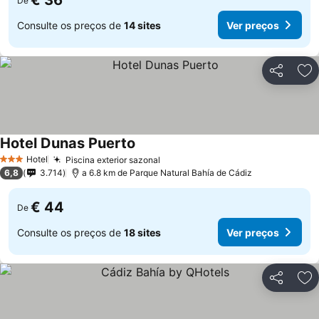
€ 36
De
Consulte os preços de
14 sites
Ver preços
Partilhar
Ad
Hotel Dunas Puerto
Hotel
Piscina exterior sazonal
3 Estrelas
6,8
3.714
a 6.8 km de Parque Natural Bahía de Cádiz
€ 44
De
Consulte os preços de
18 sites
Ver preços
Partilhar
Ad