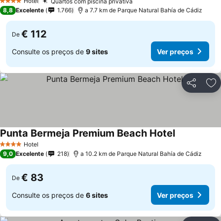
Hotel
Quartos com piscina privativa
4 Estrelas
8,8
Excelente
1.766
a 7.7 km de Parque Natural Bahía de Cádiz
€ 112
De
Consulte os preços de
9 sites
Ver preços
Partilhar
Ad
Punta Bermeja Premium Beach Hotel
Hotel
4 Estrelas
9,0
Excelente
218
a 10.2 km de Parque Natural Bahía de Cádiz
€ 83
De
Consulte os preços de
6 sites
Ver preços