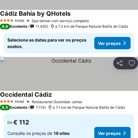
Cádiz Bahía by QHotels
Hotel
Spa termal com serviço completo
4 Estrelas
8,8
Excelente
11.492
a 7.2 km de Parque Natural Bahía de Cádiz
Selecione as datas para ver os preços
Ver preços
exatos.
Partilhar
Ad
Occidental Cádiz
Hotel
Restaurante Gastrobar Jamar
4 Estrelas
8,5
Excelente
7.114
a 7.1 km de Parque Natural Bahía de Cádiz
€ 112
De
Consulte os preços de
19 sites
Ver preços