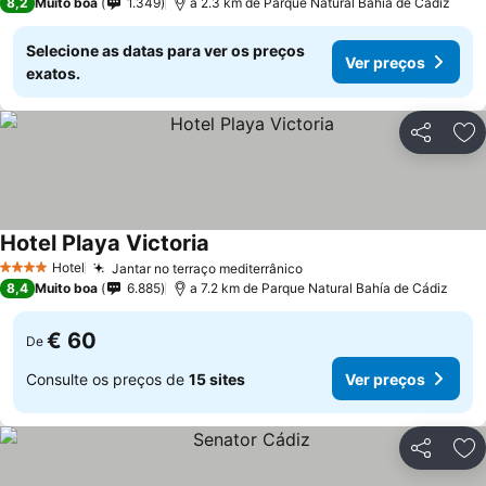
8,2
Muito boa
1.349
a 2.3 km de Parque Natural Bahía de Cádiz
Selecione as datas para ver os preços
Ver preços
exatos.
Partilhar
Ad
Hotel Playa Victoria
Hotel
Jantar no terraço mediterrânico
4 Estrelas
8,4
Muito boa
6.885
a 7.2 km de Parque Natural Bahía de Cádiz
€ 60
De
Consulte os preços de
15 sites
Ver preços
Partilhar
Ad