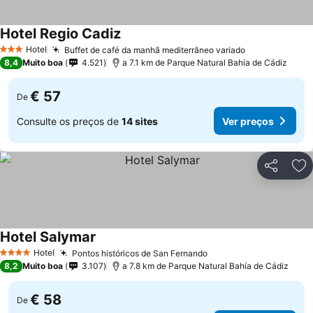
Hotel Regio Cadiz
Hotel
Buffet de café da manhã mediterrâneo variado
3 Estrelas
8,4
Muito boa
4.521
a 7.1 km de Parque Natural Bahía de Cádiz
€ 57
De
Consulte os preços de
14 sites
Ver preços
Partilhar
Ad
Hotel Salymar
Hotel
Pontos históricos de San Fernando
4 Estrelas
8,2
Muito boa
3.107
a 7.8 km de Parque Natural Bahía de Cádiz
€ 58
De