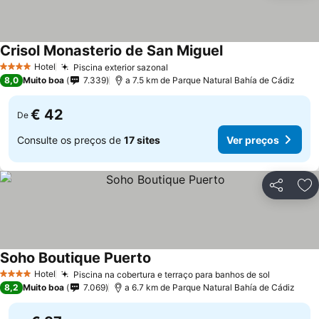
Crisol Monasterio de San Miguel
Hotel
Piscina exterior sazonal
4 Estrelas
8,0
Muito boa
7.339
a 7.5 km de Parque Natural Bahía de Cádiz
€ 42
De
Consulte os preços de
17 sites
Ver preços
Partilhar
Ad
Soho Boutique Puerto
Hotel
Piscina na cobertura e terraço para banhos de sol
4 Estrelas
8,2
Muito boa
7.069
a 6.7 km de Parque Natural Bahía de Cádiz