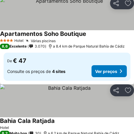
Partilhar
Ad
Apartamentos Soho Boutique
Hotel
Várias piscinas
4 Estrelas
8,6
Excelente
3.070
a 8.4 km de Parque Natural Bahía de Cádiz
€ 47
De
Consulte os preços de
4 sites
Ver preços
Partilhar
Ad
Bahia Cala Ratjada
Hotel
8,2
Muito boa
30
a 6.2 km de Parque Natural Bahía de Cádiz