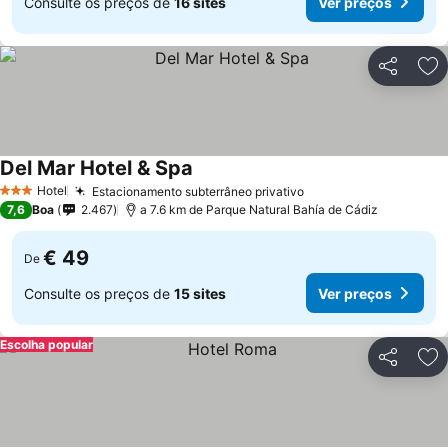
Consulte os preços de
16 sites
Ver preços
Partilhar
Ad
Del Mar Hotel & Spa
Hotel
Estacionamento subterrâneo privativo
3 Estrelas
7,6
Boa
2.467
a 7.6 km de Parque Natural Bahía de Cádiz
€ 49
De
Consulte os preços de
15 sites
Ver preços
Escolha popular
Partilhar
Ad