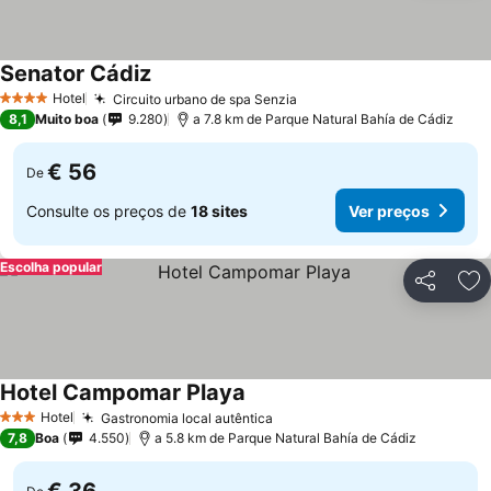
Senator Cádiz
Hotel
Circuito urbano de spa Senzia
4 Estrelas
8,1
Muito boa
9.280
a 7.8 km de Parque Natural Bahía de Cádiz
€ 56
De
Consulte os preços de
18 sites
Ver preços
Escolha popular
Partilhar
Ad
Hotel Campomar Playa
Hotel
Gastronomia local autêntica
3 Estrelas
7,8
Boa
4.550
a 5.8 km de Parque Natural Bahía de Cádiz