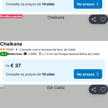
Consulte os preços de
14 sites
Ver preços
Escolha popular
Partilhar
Ad
Chaikana
Hotel
Conexão com o terminal de ferry de Cádis
2 Estrelas
8,3
Muito boa
2.695
a 7.3 km de Parque Natural Bahía de Cádiz
€ 37
De
Consulte os preços de
10 sites
Ver preços
Partilhar
Ad