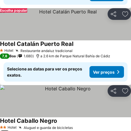
Escolha popular
Partilhar
Ad
Hotel Catalán Puerto Real
Hotel
Restaurante andaluz tradicional
1 Estrelas
7,8
Boa
1.680
a 2.6 km de Parque Natural Bahía de Cádiz
Selecione as datas para ver os preços
Ver preços
exatos.
Partilhar
Ad
Hotel Caballo Negro
Hotel
Aluguel e guarda de bicicletas
2 Estrelas