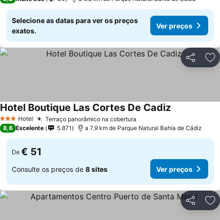
Selecione as datas para ver os preços
Ver preços
exatos.
Partilhar
Ad
Hotel Boutique Las Cortes De Cadiz
Hotel
Terraço panorâmico na cobertura
3 Estrelas
8,6
Excelente
5.871
a 7.9 km de Parque Natural Bahía de Cádiz
€ 51
De
Consulte os preços de
8 sites
Ver preços
Partilhar
Ad