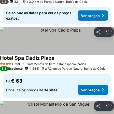
7,3
831
a 3.0 km de Parque Natural Bahía de Cádiz
Selecione as datas para ver os preços
Ver preços
exatos.
Partilhar
Ad
Hotel Spa Cádiz Plaza
Hotel
Tratamentos de bem-estar especializados
4 Estrelas
8,6
Excelente
4.544
a 7.2 km de Parque Natural Bahía de Cádiz
€ 63
De
Consulte os preços de
14 sites
Ver preços
Partilhar
Ad