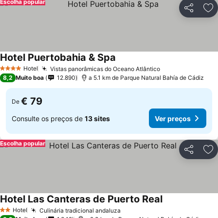
Escolha popular
Partilhar
Ad
Hotel Puertobahia & Spa
Hotel
Vistas panorâmicas do Oceano Atlântico
4 Estrelas
8,2
Muito boa
12.890
a 5.1 km de Parque Natural Bahía de Cádiz
€ 79
De
Consulte os preços de
13 sites
Ver preços
Escolha popular
Partilhar
Ad
Hotel Las Canteras de Puerto Real
Hotel
Culinária tradicional andaluza
2 Estrelas