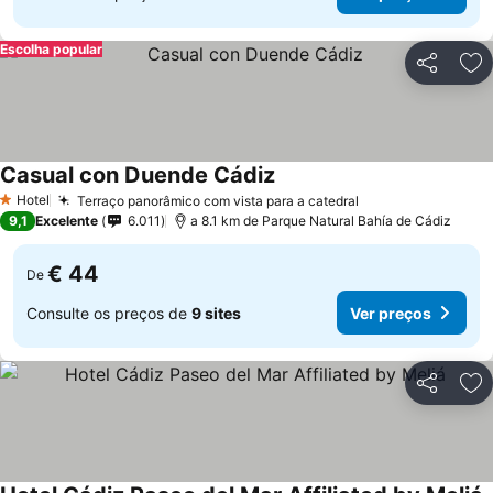
Escolha popular
Partilhar
Ad
Casual con Duende Cádiz
Hotel
Terraço panorâmico com vista para a catedral
1 Estrelas
9,1
Excelente
6.011
a 8.1 km de Parque Natural Bahía de Cádiz
€ 44
De
Consulte os preços de
9 sites
Ver preços
Partilhar
Ad