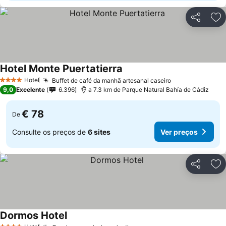
Partilhar
Ad
Hotel Monte Puertatierra
Hotel
Buffet de café da manhã artesanal caseiro
4 Estrelas
9,0
Excelente
6.396
a 7.3 km de Parque Natural Bahía de Cádiz
€ 78
De
Consulte os preços de
6 sites
Ver preços
Partilhar
Ad
Dormos Hotel