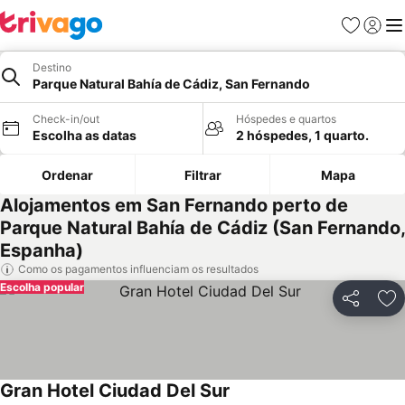
Favoritos
Iniciar
Me
Destino
Parque Natural Bahía de Cádiz, San Fernando
Check-in/out
Hóspedes e quartos
Escolha as datas
2 hóspedes, 1 quarto.
Ordenar
Filtrar
Mapa
Alojamentos em San Fernando perto de
Parque Natural Bahía de Cádiz (San Fernando,
Espanha)
Como os pagamentos influenciam os resultados
Escolha popular
Partilhar
Ad
Gran Hotel Ciudad Del Sur