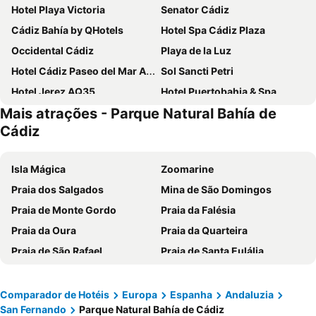
Hotel Playa Victoria
Senator Cádiz
Cádiz Bahía by QHotels
Hotel Spa Cádiz Plaza
Occidental Cádiz
Playa de la Luz
Hotel Cádiz Paseo del Mar Affiliated by Meliá
Sol Sancti Petri
Hotel Jerez AQ35
Hotel Puertobahia & Spa
Mais atrações - Parque Natural Bahía de
Hotel Bahía Sur
Vincci Costa Golf
Cádiz
Hotel Exe Guadalete
Hotel Jerez Centro
Crisol Monasterio de San Miguel
Hipotels Sherry Park
Isla Mágica
Zoomarine
Hotel Duque de Najera
Casual con Duende Cádiz
Praia dos Salgados
Mina de São Domingos
Hotel Regio Cadiz
Apartamentos Soho Boutique
Praia de Monte Gordo
Praia da Falésia
Hotel Campomar Playa
Hotel Monte Puertatierra
Praia da Oura
Praia da Quarteira
Parador de Cádiz
Soho Boutique Puerto
Praia de São Rafael
Praia de Santa Eulália
Hotel Boutique Las Cortes De Cadiz
NH Avenida Jerez
Playa de Islantilla
Playa Isla Canela
Hotel Salymar
B&B HOTEL Jerez
Aeroporto Internacional de Faro - Gago Coutinho
Praia da Galé
Comparador de Hotéis
Europa
Espanha
Andaluzia
BYPILLOW Tiento
Hotel Dunas Puerto
San Fernando
Parque Natural Bahía de Cádiz
Praia dos Pescadores
Vilamoura Marina