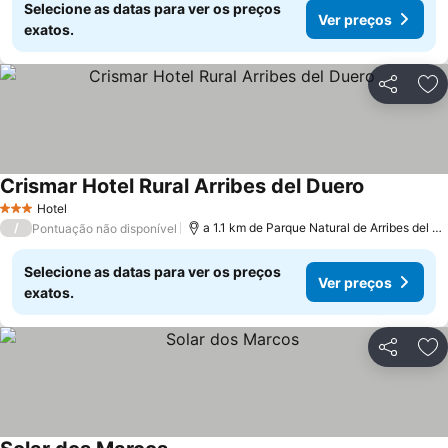
Selecione as datas para ver os preços
Ver preços
exatos.
Partilhar
Ad
Crismar Hotel Rural Arribes del Duero
Hotel
3 Estrelas
/
a 1.1 km de Parque Natural de Arribes del Duero
Pontuação não disponível
Selecione as datas para ver os preços
Ver preços
exatos.
Partilhar
Ad