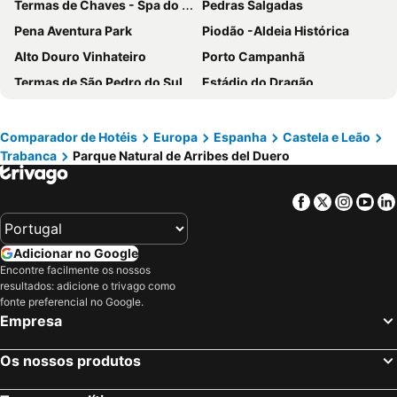
Termas de Chaves - Spa do Imperador
Pedras Salgadas
Pena Aventura Park
Piodão -Aldeia Histórica
Alto Douro Vinhateiro
Porto Campanhã
Termas de São Pedro do Sul
Estádio do Dragão
Boavista
Campanhã
Ribeira
Leça da Palmeira Beach
Comparador de Hotéis
Europa
Espanha
Castela e Leão
Trabanca
Parque Natural de Arribes del Duero
Parque aquático de Amarante
SPA Termal de Pedras Salgadas
Pavilhão Multiusos Gondomar
Praia do Furadouro
Facebook
Twitter
Insta
Yo
Cais de Gaia
Igreja de Peso da Régua
Magikland
Paisagem Protegida da Albufeira do Azibo
Adicionar no Google
Pavilhão Rosa Mota
NaturWaterPark - Parque de Diversões do Douro
Encontre facilmente os nossos
resultados: adicione o trivago como
Lago de Sanabria
Lagoa da Pateira de Fermentelos
fonte preferencial no Google.
Norteshopping
Barragem da Aguieira
Empresa
Rua Santa Catarina
Baixa
Os nossos produtos
Centro Histórico do Porto
Casa da Música
Parque & Zoo Santo Inácio
Estação Ferroviária do Pinhão