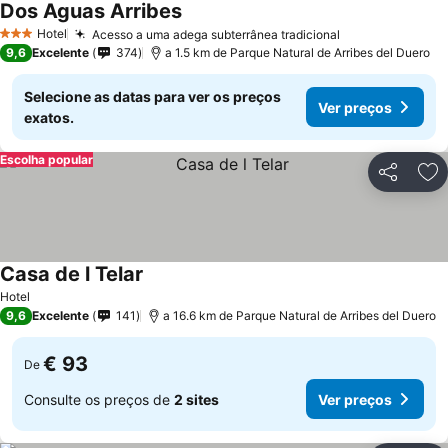
Dos Aguas Arribes
Hotel
Acesso a uma adega subterrânea tradicional
3 Estrelas
9,6
Excelente
374
a 1.5 km de Parque Natural de Arribes del Duero
Selecione as datas para ver os preços
Ver preços
exatos.
Escolha popular
Partilhar
Ad
Casa de l Telar
Hotel
9,6
Excelente
141
a 16.6 km de Parque Natural de Arribes del Duero
€ 93
De
Consulte os preços de
2 sites
Ver preços