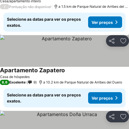
Casa/apartamento inteiro
/
a 1.5 km de Parque Natural de Arribes del Duero
Pontuação não disponível
Selecione as datas para ver os preços
Ver preços
exatos.
Partilhar
Ad
Apartamento Zapatero
Casa de hóspedes
8,6
Excelente
9
a 10.2 km de Parque Natural de Arribes del Duero
Selecione as datas para ver os preços
Ver preços
exatos.
Partilhar
Ad