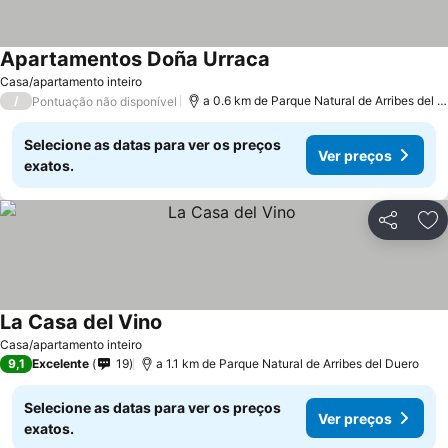
Apartamentos Doña Urraca
Casa/apartamento inteiro
/
a 0.6 km de Parque Natural de Arribes del Duero
Pontuação não disponível
Selecione as datas para ver os preços
Ver preços
exatos.
Partilhar
Ad
La Casa del Vino
Casa/apartamento inteiro
9,1
Excelente
19
a 1.1 km de Parque Natural de Arribes del Duero
Selecione as datas para ver os preços
Ver preços
exatos.