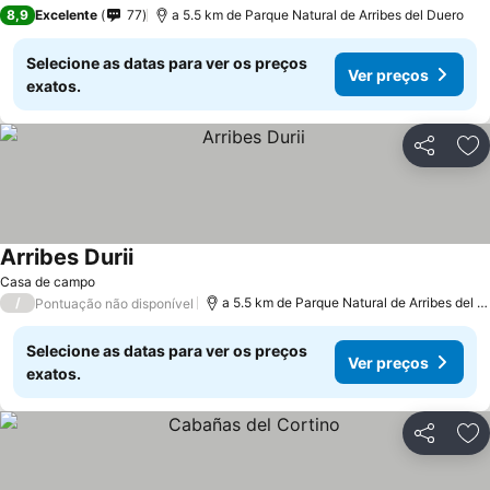
3 Estrelas
8,9
Excelente
77
a 5.5 km de Parque Natural de Arribes del Duero
Selecione as datas para ver os preços
Ver preços
exatos.
Partilhar
Ad
Arribes Durii
Casa de campo
/
a 5.5 km de Parque Natural de Arribes del Duero
Pontuação não disponível
Selecione as datas para ver os preços
Ver preços
exatos.
Partilhar
Ad