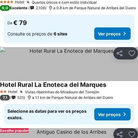
Hotel
Quartos únicos e com estilo individual
4 Estrelas
9,0
Excelente
2.106
a 0.8 km de Parque Natural de Arribes del Duero
€ 79
De
Consulte os preços de
6 sites
Ver preços
Partilhar
Ad
Hotel Rural La Enoteca del Marques
Hotel
Vistas ribeirinhas do Miradouro del Torrejón
2 Estrelas
7,1
525
a 1.1 km de Parque Natural de Arribes del Duero
Selecione as datas para ver os preços
Ver preços
exatos.
Escolha popular
Partilhar
Ad