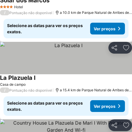
Solar dos Marcos
Hotel
4 Estrelas
/
a 10.0 km de Parque Natural de Arribes del Duero
Pontuação não disponível
Selecione as datas para ver os preços
Ver preços
exatos.
Partilhar
Ad
La Plazuela I
Casa de campo
/
a 15.4 km de Parque Natural de Arribes del Duero
Pontuação não disponível
Selecione as datas para ver os preços
Ver preços
exatos.
Partilhar
Ad