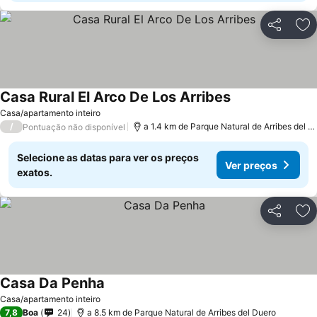
Partilhar
Ad
Casa Rural El Arco De Los Arribes
Casa/apartamento inteiro
/
a 1.4 km de Parque Natural de Arribes del Duero
Pontuação não disponível
Selecione as datas para ver os preços
Ver preços
exatos.
Partilhar
Ad
Casa Da Penha
Casa/apartamento inteiro
7,8
Boa
24
a 8.5 km de Parque Natural de Arribes del Duero