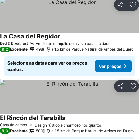
Partilhar
Ad
La Casa del Regidor
Bed & Breakfast
Ambiente tranquilo com vista para a cidade
9,2
Excelente
498
a 1.5 km de Parque Natural de Arribes del Duero
Selecione as datas para ver os preços
Ver preços
exatos.
Partilhar
Ad
El Rincón del Tarabilla
Casa de campo
Design rústico e charmoso nos quartos
9,3
Excelente
500
a 1.5 km de Parque Natural de Arribes del Duero