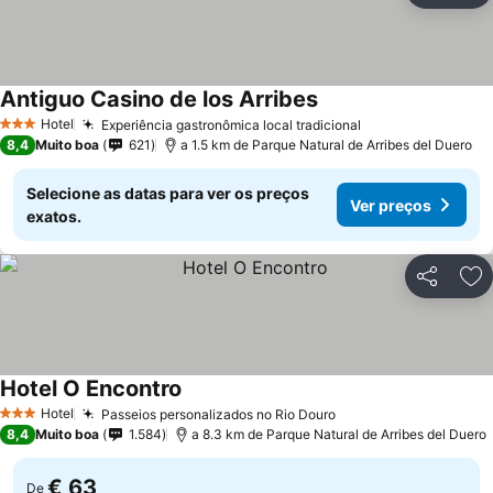
Antiguo Casino de los Arribes
Hotel
Experiência gastronômica local tradicional
3 Estrelas
8,4
Muito boa
621
a 1.5 km de Parque Natural de Arribes del Duero
Selecione as datas para ver os preços
Ver preços
exatos.
Partilhar
Ad
Hotel O Encontro
Hotel
Passeios personalizados no Rio Douro
3 Estrelas
8,4
Muito boa
1.584
a 8.3 km de Parque Natural de Arribes del Duero
€ 63
De