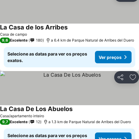
La Casa de los Arribes
Casa de campo
9,6
Excelente
180
a 6.4 km de Parque Natural de Arribes del Duero
Selecione as datas para ver os preços
Ver preços
exatos.
Partilhar
Ad
La Casa De Los Abuelos
Casa/apartamento inteiro
9,7
Excelente
12
a 1.3 km de Parque Natural de Arribes del Duero
Selecione as datas para ver os preços
Ver preços