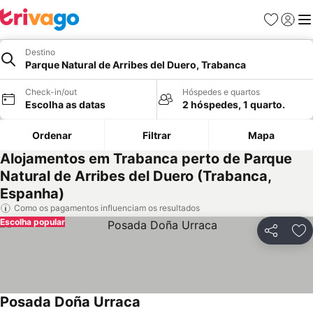
Favoritos
Iniciar
Me
Destino
Parque Natural de Arribes del Duero, Trabanca
Check-in/out
Hóspedes e quartos
Escolha as datas
2 hóspedes, 1 quarto.
Ordenar
Filtrar
Mapa
Alojamentos em Trabanca perto de Parque
Natural de Arribes del Duero (Trabanca,
Espanha)
Como os pagamentos influenciam os resultados
Escolha popular
Partilhar
Ad
Posada Doña Urraca