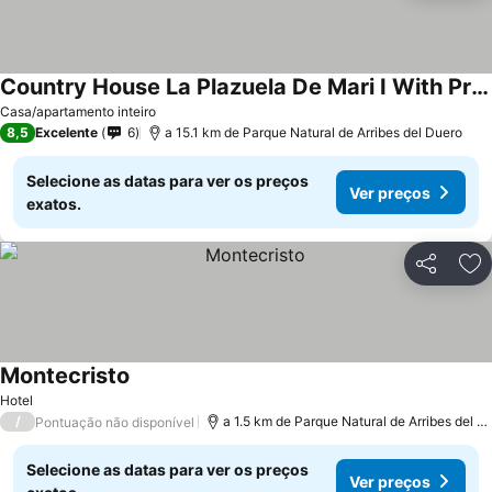
Country House La Plazuela De Mari I With Private Garden And Wi-fi
Casa/apartamento inteiro
8,5
Excelente
6
a 15.1 km de Parque Natural de Arribes del Duero
Selecione as datas para ver os preços
Ver preços
exatos.
Partilhar
Ad
Montecristo
Hotel
/
a 1.5 km de Parque Natural de Arribes del Duero
Pontuação não disponível
Selecione as datas para ver os preços
Ver preços