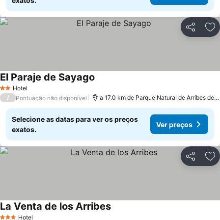
exatos.
Partilhar
Ad
El Paraje de Sayago
Hotel
2 Estrelas
/
a 17.0 km de Parque Natural de Arribes del Duero
Pontuação não disponível
Selecione as datas para ver os preços
Ver preços
exatos.
Partilhar
Ad
La Venta de los Arribes
Hotel