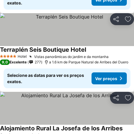
exatos.
Partilhar
Ad
Terraplén Seis Boutique Hotel
Hotel
Vistas panorâmicas do jardim e da montanha
5 Estrelas
9,0
Excelente
277
a 1.6 km de Parque Natural de Arribes del Duero
Selecione as datas para ver os preços
Ver preços
exatos.
Partilhar
Ad
Alojamiento Rural La Josefa de los Arribes