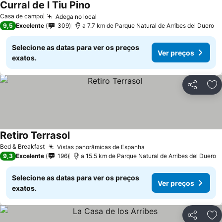
Curral de l Tiu Pino
Casa de campo
Adega no local
9,5
Excelente
309
a 7.7 km de Parque Natural de Arribes del Duero
Selecione as datas para ver os preços
Ver preços
exatos.
Partilhar
Ad
Retiro Terrasol
Bed & Breakfast
Vistas panorâmicas de Espanha
9,3
Excelente
196
a 15.5 km de Parque Natural de Arribes del Duero
Selecione as datas para ver os preços
Ver preços
exatos.
Partilhar
Ad