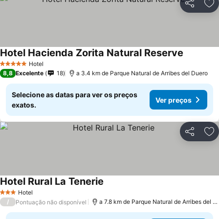
Partilhar
Ad
Hotel Hacienda Zorita Natural Reserve
Hotel
5 Estrelas
8,8
Excelente
18
a 3.4 km de Parque Natural de Arribes del Duero
Selecione as datas para ver os preços
Ver preços
exatos.
Partilhar
Ad
Hotel Rural La Tenerie
Hotel
3 Estrelas
/
a 7.8 km de Parque Natural de Arribes del Duero
Pontuação não disponível