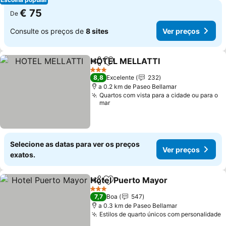
€ 75
De
Consulte os preços de
8 sites
Ver preços
HOTEL MELLATTI
Partilhar
Adicionar aos favoritos
Ver preç
3 Estrelas
8,8
Excelente
232
a 0.2 km de Paseo Bellamar
Quartos com vista para a cidade ou para o
mar
Selecione as datas para ver os preços
Ver preços
exatos.
Hotel Puerto Mayor
Partilhar
Adicionar aos favoritos
Ver pr
3 Estrelas
7,7
Boa
547
a 0.3 km de Paseo Bellamar
Estilos de quarto únicos com personalidade
V