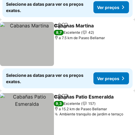
Selecione as datas para ver os preços
Ver preços
exatos.
Cabanas Martina
Partilhar
Adicionar aos favoritos
Ver preço
8,7
Excelente
42
a 7.5 km de Paseo Bellamar
Selecione as datas para ver os preços
Ver preços
exatos.
Cabañas Patio Esmeralda
Partilhar
Adicionar aos favoritos
9,3
Excelente
157
a 15.2 km de Paseo Bellamar
Ambiente tranquilo de jardim e terraço
Ver 