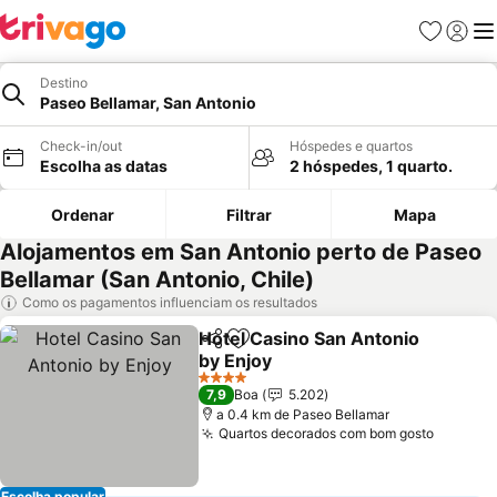
Favoritos
Iniciar
Me
Destino
Paseo Bellamar, San Antonio
Check-in/out
Hóspedes e quartos
Escolha as datas
2 hóspedes, 1 quarto.
Ordenar
Filtrar
Mapa
Alojamentos em San Antonio perto de Paseo
Bellamar (San Antonio, Chile)
Como os pagamentos influenciam os resultados
Hotel Casino San Antonio
Partilhar
Adicionar aos favoritos
by Enjoy
Ver preços
4 Estrelas
7,9
Boa
5.202
a 0.4 km de Paseo Bellamar
Quartos decorados com bom gosto
Ver pre
Escolha popular