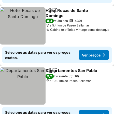
Hotel Rocas de Santo
Partilhar
Adicionar aos favoritos
Domingo
Ver preços
8,4
Muito boa
430
a 5.4 km de Paseo Bellamar
Cabine telefônica vintage como destaque
Ve
Selecione as datas para ver os preços
Ver preços
exatos.
Departamentos San Pablo
Partilhar
Adicionar aos favoritos
9,2
Excelente
16
a 10.0 km de Paseo Bellamar
Selecione as datas para ver os preços