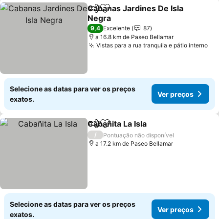
Cabanas Jardines De Isla
Partilhar
Adicionar aos favoritos
Negra
Ver preços
9,4
Excelente
87
a 16.8 km de Paseo Bellamar
Vistas para a rua tranquila e pátio interno
Ve
Selecione as datas para ver os preços
Ver preços
exatos.
Cabañita La Isla
Partilhar
Adicionar aos favoritos
Ver preços
/
Pontuação não disponível
a 17.2 km de Paseo Bellamar
Selecione as datas para ver os preços
Ver preços
exatos.