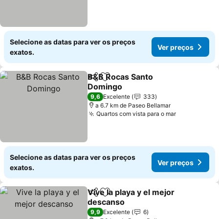
Selecione as datas para ver os preços
Ver preços
exatos.
B&B Rocas Santo
Partilhar
Adicionar aos favoritos
Domingo
Ver preços
9,6
Excelente
333
a 6.7 km de Paseo Bellamar
Quartos com vista para o mar
Ver preços
Selecione as datas para ver os preços
Ver preços
exatos.
Vive la playa y el mejor
Partilhar
Adicionar aos favoritos
descanso
Ver preços
9,9
Excelente
6