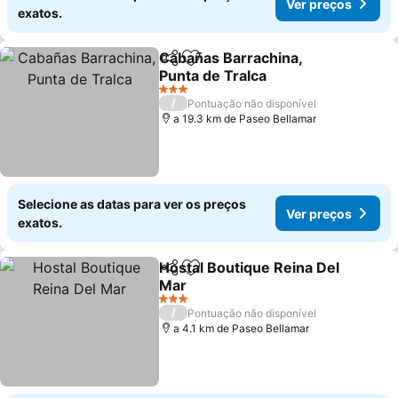
Ver preços
exatos.
Cabañas Barrachina,
Partilhar
Adicionar aos favoritos
Punta de Tralca
Ver preços
3 Estrelas
/
Pontuação não disponível
a 19.3 km de Paseo Bellamar
Selecione as datas para ver os preços
Ver preços
exatos.
Hostal Boutique Reina Del
Partilhar
Adicionar aos favoritos
Mar
Ver preços
3 Estrelas
/
Pontuação não disponível
a 4.1 km de Paseo Bellamar