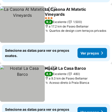
La Casona At Matetic
Partilhar
Adicionar aos favoritos
Vineyards
Ver preços
3 Estrelas
9,2
Excelente
1.500
a 17.2 km de Paseo Bellamar
Quartos de design com terraços privados
Ve
Selecione as datas para ver os preços
Ver preços
exatos.
Hostal La Casa Barco
Partilhar
Adicionar aos favoritos
Ver 
8,8
Excelente
480
a 9.3 km de Paseo Bellamar
Acesso direto à Praia Blanca
Ver preços
Selecione as datas para ver os preços