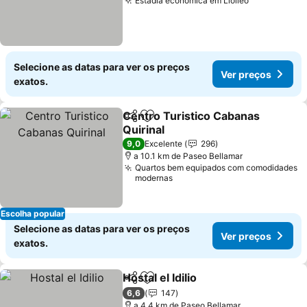
Estadia econômica em Llolleo
Ver preços
Selecione as datas para ver os preços
Ver preços
exatos.
Centro Turistico Cabanas
Partilhar
Adicionar aos favoritos
Quirinal
Ver preços
9,0
Excelente
296
a 10.1 km de Paseo Bellamar
Quartos bem equipados com comodidades
modernas
Escolha popular
Selecione as datas para ver os preços
Ver preços
exatos.
Hostal el Idilio
Partilhar
Adicionar aos favoritos
Ver preços
6,6
147
a 4.4 km de Paseo Bellamar