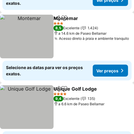
Ver preços
exatos.
Montemar
Partilhar
Adicionar aos favoritos
Ver preços
3 Estrelas
8,5
Excelente
1.424
a 14.6 km de Paseo Bellamar
Acesso direto à praia e ambiente tranquilo
Ve
Selecione as datas para ver os preços
Ver preços
exatos.
Unique Golf Lodge
Partilhar
Adicionar aos favoritos
Ver pre
4 Estrelas
9,4
Excelente
135
a 6.6 km de Paseo Bellamar