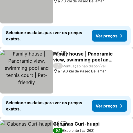
a 7.0 km de Paseo Bellamar
Selecione as datas para ver os preços
Ver preços
exatos.
Family house | Panoramic
Partilhar
Adicionar aos favoritos
view, swimming pool and
tennis court | Pet-friendly
Ver preços
/
Pontuação não disponível
a 19.0 km de Paseo Bellamar
Selecione as datas para ver os preços
Ver preços
exatos.
Cabanas Curi-huapi
Partilhar
Adicionar aos favoritos
Ver pr
9,1
Excelente
262