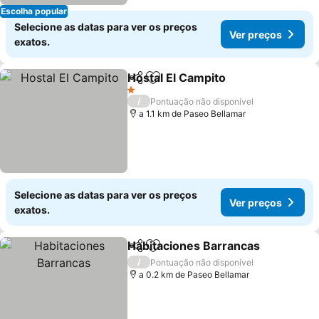
Escolha popular
Selecione as datas para ver os preços
Ver preços
exatos.
Hostal El Campito
Partilhar
Adicionar aos favoritos
Ver preç
1 Estrelas
/
Pontuação não disponível
a 1.1 km de Paseo Bellamar
Selecione as datas para ver os preços
Ver preços
exatos.
Habitaciones Barrancas
Partilhar
Adicionar aos favoritos
Ve
/
Pontuação não disponível
a 0.2 km de Paseo Bellamar