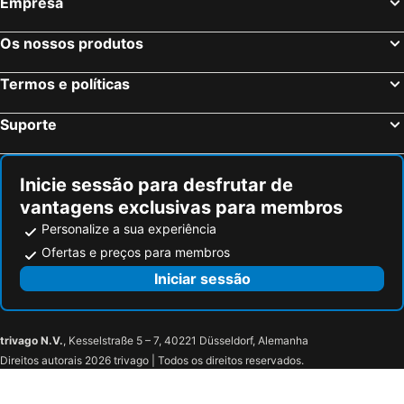
Empresa
Canelo y Canelillos
Playa el Sol
El Encanto
Estación Central de Santiago
Os nossos produtos
Playa El Quisco
Casa Museo de Pablo Neruda
Termos e políticas
Iglesia Santa Teresita
Islote Peñablanca
Quintay
Playa Puertecillo
Suporte
Parque Italia
Arco Británico
Paseo Dimalow
Cerro Alegre
Inicie sessão para desfrutar de
Plaza Sotomayor
Universidad Técnica Federico Santa María
vantagens exclusivas para membros
Puerto de Valparaiso
Jardín Botánico
Personalize a sua experiência
Plaza José Francisco Vergara
Quinta Vergara
Ofertas e preços para membros
Lagunillas
Santuario Santa Teresa de los Andes
Iniciar sessão
Termas del Flaco Chile
Estadio Monumental David Arellano
Avenida El Guanaco
Teatro universidad católica
trivago N.V.
, Kesselstraße 5 – 7, 40221 Düsseldorf, Alemanha
Lollapalooza Chile
Museo de Cañones Navales
Direitos autorais 2026 trivago | Todos os direitos reservados.
Fantasilandia
Museo de Arqueologia e Historia Francisco Fonck