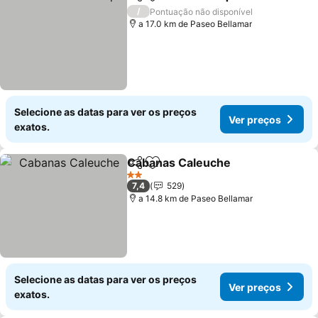
Partilhar
Adicionar aos favoritos
Ver p
/
Pontuação não disponível
a 17.0 km de Paseo Bellamar
Selecione as datas para ver os preços
Ver preços
exatos.
Cabanas Caleuche
Partilhar
Adicionar aos favoritos
Ver pre
2 Estrelas
7,4
529
a 14.8 km de Paseo Bellamar
Selecione as datas para ver os preços
Ver preços
exatos.