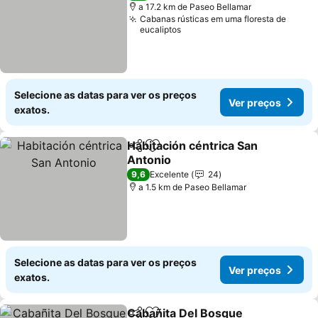
a 17.2 km de Paseo Bellamar
Cabanas rústicas em uma floresta de
eucaliptos
Selecione as datas para ver os preços
Ver preços
exatos.
Habitación céntrica San
Partilhar
Adicionar aos favoritos
Antonio
Ver preços
9,6
Excelente
24
a 1.5 km de Paseo Bellamar
Selecione as datas para ver os preços
Ver preços
exatos.
Cabañita Del Bosque