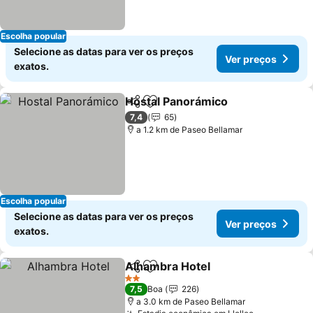
Escolha popular
Selecione as datas para ver os preços
Ver preços
exatos.
Hostal Panorámico
Partilhar
Adicionar aos favoritos
Ver pre
7,4
65
a 1.2 km de Paseo Bellamar
Escolha popular
Selecione as datas para ver os preços
Ver preços
exatos.
Alhambra Hotel
Partilhar
Adicionar aos favoritos
Ver preços
2 Estrelas
7,5
Boa
226
a 3.0 km de Paseo Bellamar