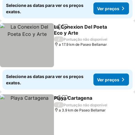
Selecione as datas para ver os preços
Ver preços
exatos.
La Conexion Del Poeta
Partilhar
Adicionar aos favoritos
Eco y Arte
Ver preços
/
Pontuação não disponível
a 17.9 km de Paseo Bellamar
Selecione as datas para ver os preços
Ver preços
exatos.
Playa Cartagena
Partilhar
Adicionar aos favoritos
Ver preço
/
Pontuação não disponível
a 3.9 km de Paseo Bellamar