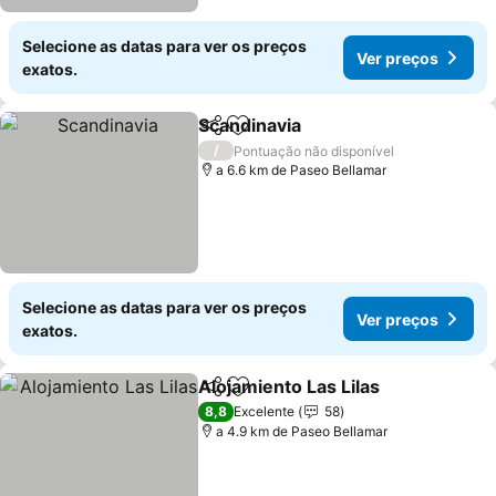
Selecione as datas para ver os preços
Ver preços
exatos.
Scandinavia
Partilhar
Adicionar aos favoritos
Ver preços
/
Pontuação não disponível
a 6.6 km de Paseo Bellamar
Selecione as datas para ver os preços
Ver preços
exatos.
Alojamiento Las Lilas
Partilhar
Adicionar aos favoritos
Ver p
8,8
Excelente
58
a 4.9 km de Paseo Bellamar