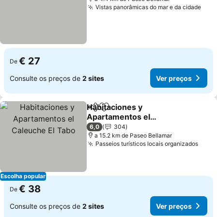
Vistas panorâmicas do mar e da cidade
Ver 
€ 27
De
Consulte os preços de
2 sites
Ver preços
Habitaciones y
Partilhar
Adicionar aos favoritos
Apartamentos el
Caleuche El Tabo
Ver preços
6,0
304
a 15.2 km de Paseo Bellamar
Passeios turísticos locais organizados
Ver 
Escolha popular
€ 38
De
Consulte os preços de
2 sites
Ver preços