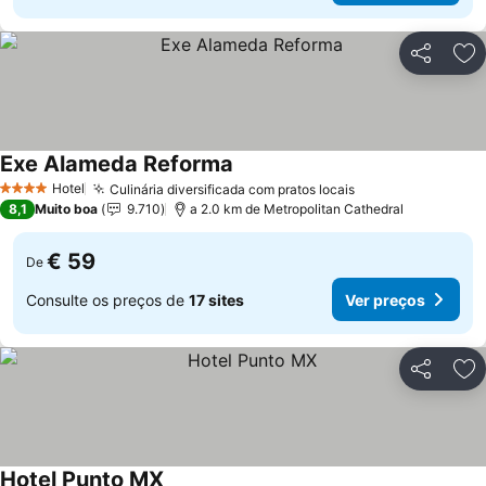
Partilhar
Ad
Exe Alameda Reforma
Hotel
Culinária diversificada com pratos locais
4 Estrelas
8,1
Muito boa
9.710
a 2.0 km de Metropolitan Cathedral
€ 59
De
Consulte os preços de
17 sites
Ver preços
Partilhar
Ad
Hotel Punto MX