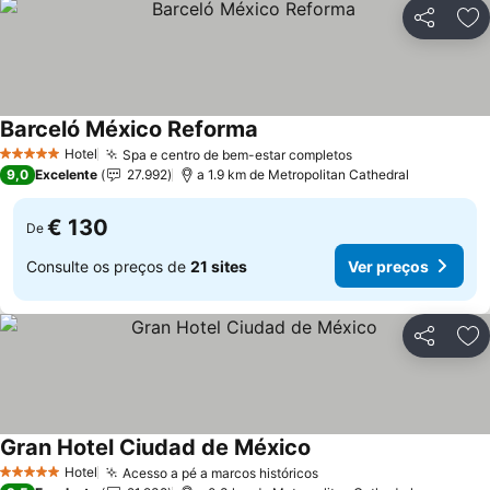
Partilhar
Ad
Barceló México Reforma
Hotel
Spa e centro de bem-estar completos
5 Estrelas
9,0
Excelente
27.992
a 1.9 km de Metropolitan Cathedral
€ 130
De
Consulte os preços de
21 sites
Ver preços
Partilhar
Ad
Gran Hotel Ciudad de México
Hotel
Acesso a pé a marcos históricos
5 Estrelas