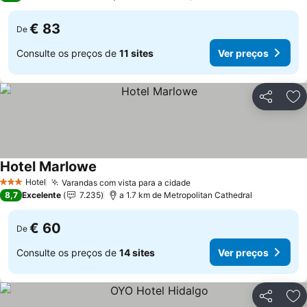
€ 83
De
Consulte os preços de
11 sites
Ver preços
Partilhar
Ad
Hotel Marlowe
Hotel
Varandas com vista para a cidade
3 Estrelas
8,7
Excelente
7.235
a 1.7 km de Metropolitan Cathedral
€ 60
De
Consulte os preços de
14 sites
Ver preços
Partilhar
Ad