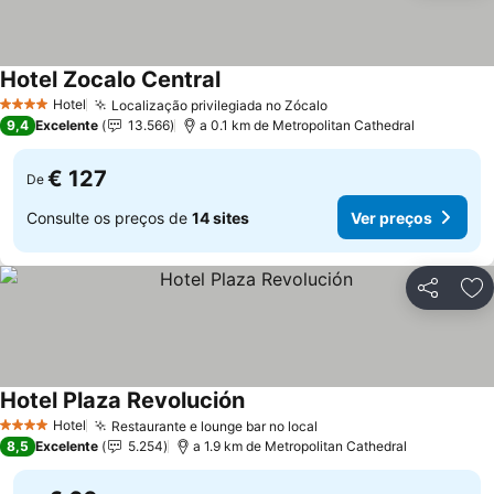
Hotel Zocalo Central
Hotel
Localização privilegiada no Zócalo
4 Estrelas
9,4
Excelente
13.566
a 0.1 km de Metropolitan Cathedral
€ 127
De
Consulte os preços de
14 sites
Ver preços
Partilhar
Ad
Hotel Plaza Revolución
Hotel
Restaurante e lounge bar no local
4 Estrelas
8,5
Excelente
5.254
a 1.9 km de Metropolitan Cathedral