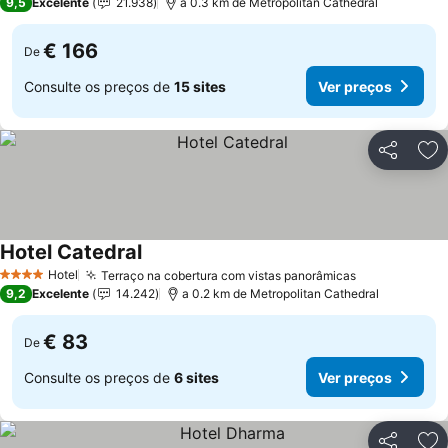
9,5
Excelente
21.938
a 0.3 km de Metropolitan Cathedral
€ 166
De
Consulte os preços de
15 sites
Ver preços
Partilhar
Ad
Hotel Catedral
Hotel
Terraço na cobertura com vistas panorâmicas
4 Estrelas
9,2
Excelente
14.242
a 0.2 km de Metropolitan Cathedral
€ 83
De
Consulte os preços de
6 sites
Ver preços