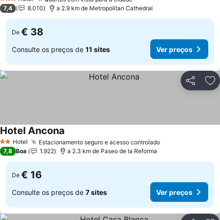
3 Estrelas
7,4
8.010
a 2.9 km de Metropolitan Cathedral
€ 38
De
Consulte os preços de
11 sites
Ver preços
Partilhar
Ad
Hotel Ancona
Hotel
Estacionamento seguro e acesso controlado
2 Estrelas
7,8
Boa
1.922
a 2.3 km de Paseo de la Reforma
€ 16
De
Consulte os preços de
7 sites
Ver preços