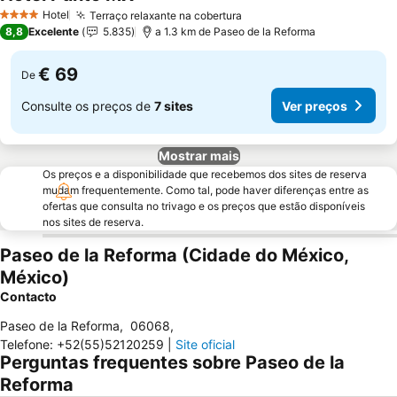
Hotel
Terraço relaxante na cobertura
4 Estrelas
8,8
Excelente
5.835
a 1.3 km de Paseo de la Reforma
€ 69
De
Consulte os preços de
7 sites
Ver preços
Mostrar mais
Os preços e a disponibilidade que recebemos dos sites de reserva
mudam frequentemente. Como tal, pode haver diferenças entre as
ofertas que consulta no trivago e os preços que estão disponíveis
nos sites de reserva.
Paseo de la Reforma (Cidade do México,
México)
Contacto
Paseo de la Reforma
,
06068
,
Telefone
:
+52(55)52120259
|
Site oficial
Perguntas frequentes sobre Paseo de la
Reforma