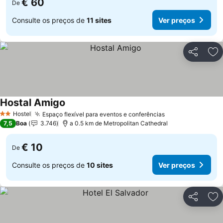
€ 60
De
Consulte os preços de
11 sites
Ver preços
Partilhar
Ad
Hostal Amigo
Hostel
Espaço flexível para eventos e conferências
2 Estrelas
7,5
Boa
3.746
a 0.5 km de Metropolitan Cathedral
€ 10
De
Consulte os preços de
10 sites
Ver preços
Partilhar
Ad