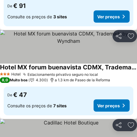
€ 91
De
Consulte os preços de
3 sites
Ver preços
Partilhar
Ad
Hotel MX forum buenavista CDMX, Trademark by Wyndham
Hotel
Estacionamento privativo seguro no local
3 Estrelas
8,0
Muito boa
4.300
a 1.3 km de Paseo de la Reforma
€ 47
De
Consulte os preços de
7 sites
Ver preços
Partilhar
Ad