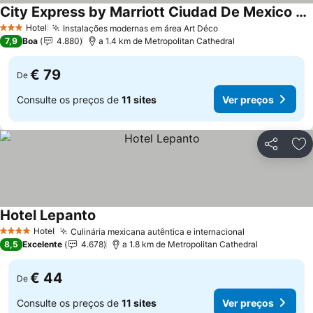
City Express by Marriott Ciudad De Mexico Alameda
Hotel
Instalações modernas em área Art Déco
3 Estrelas
7,9
Boa
4.880
a 1.4 km de Metropolitan Cathedral
€ 79
De
Consulte os preços de
11 sites
Ver preços
Partilhar
Ad
Hotel Lepanto
Hotel
Culinária mexicana autêntica e internacional
4 Estrelas
8,5
Excelente
4.678
a 1.8 km de Metropolitan Cathedral
€ 44
De
Consulte os preços de
11 sites
Ver preços