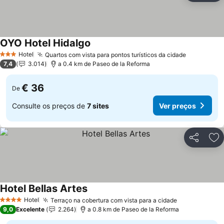
OYO Hotel Hidalgo
Hotel
Quartos com vista para pontos turísticos da cidade
3 Estrelas
7,4
3.014
a 0.4 km de Paseo de la Reforma
€ 36
De
Consulte os preços de
7 sites
Ver preços
Partilhar
Ad
Hotel Bellas Artes
Hotel
Terraço na cobertura com vista para a cidade
4 Estrelas
9,0
Excelente
2.264
a 0.8 km de Paseo de la Reforma