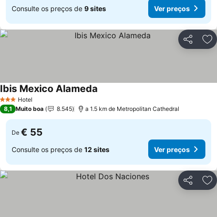
Consulte os preços de
9 sites
Ver preços
Partilhar
Ad
Ibis Mexico Alameda
Hotel
3 Estrelas
8,1
Muito boa
8.545
a 1.5 km de Metropolitan Cathedral
€ 55
De
Consulte os preços de
12 sites
Ver preços
Partilhar
Ad