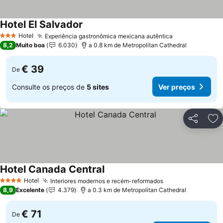
Hotel El Salvador
Hotel
Experiência gastronômica mexicana autêntica
3 Estrelas
8,2
Muito boa
6.030
a 0.8 km de Metropolitan Cathedral
€ 39
De
Consulte os preços de
5 sites
Ver preços
Partilhar
Ad
Hotel Canada Central
Hotel
Interiores modernos e recém-reformados
4 Estrelas
8,9
Excelente
4.379
a 0.3 km de Metropolitan Cathedral
€ 71
De