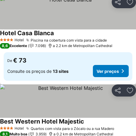
Partilhar
Ad
Hotel Casa Blanca
Hotel
Piscina na cobertura com vista para a cidade
4 Estrelas
8,6
Excelente
7.098
a 2.2 km de Metropolitan Cathedral
€ 73
De
Consulte os preços de
13 sites
Ver preços
Partilhar
Ad
Best Western Hotel Majestic
Hotel
Quartos com vista para o Zócalo ou a rua Madero
4 Estrelas
8,1
Muito boa
3.959
a 0.2 km de Metropolitan Cathedral