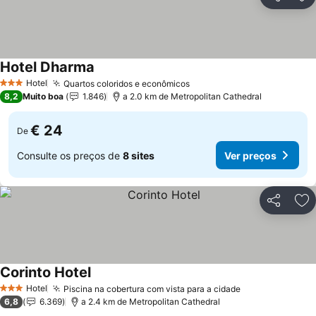
Partilhar
Ad
Hotel Dharma
Hotel
Quartos coloridos e econômicos
3 Estrelas
8,2
Muito boa
1.846
a 2.0 km de Metropolitan Cathedral
€ 24
De
Consulte os preços de
8 sites
Ver preços
Partilhar
Ad
Corinto Hotel
Hotel
Piscina na cobertura com vista para a cidade
3 Estrelas
6,8
6.369
a 2.4 km de Metropolitan Cathedral