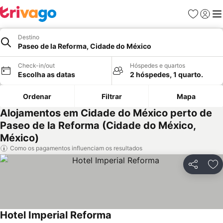
Favoritos
Iniciar
Me
Destino
Paseo de la Reforma, Cidade do México
Check-in/out
Hóspedes e quartos
Escolha as datas
2 hóspedes, 1 quarto.
Ordenar
Filtrar
Mapa
Alojamentos em Cidade do México perto de
Paseo de la Reforma (Cidade do México,
México)
Como os pagamentos influenciam os resultados
Partilhar
Ad
Hotel Imperial Reforma