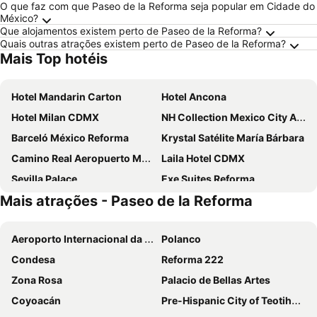
O que faz com que Paseo de la Reforma seja popular em Cidade do
México?
Que alojamentos existem perto de Paseo de la Reforma?
Quais outras atrações existem perto de Paseo de la Reforma?
Mais Top hotéis
Hotel Mandarin Carton
Hotel Ancona
Hotel Milan CDMX
NH Collection Mexico City Airport T2
Barceló México Reforma
Krystal Satélite María Bárbara
Camino Real Aeropuerto Mexico
Laila Hotel CDMX
Sevilla Palace
Exe Suites Reforma
Mais atrações - Paseo de la Reforma
Exe Alameda Reforma
Hotel MX mas roma CDMX, Trademark Collection by Wyndham
Galeria Plaza Reforma
Hotel Fontan Reforma
Aeroporto Internacional da Cidade do México
Polanco
Hotel Plaza Revolución
Ibis Mexico Alameda
Condesa
Reforma 222
Exe Cities Reforma
Ibis Styles Mexico Reforma
Zona Rosa
Palacio de Bellas Artes
NH Collection Mexico City Centro Histórico
Hotel & Villas 7
Coyoacán
Pre-Hispanic City of Teotihuacan
Kimpton Virgilio By Ihg
Cadillac Hotel Boutique