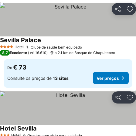
Partilhar
Ad
Sevilla Palace
Hotel
Clube de saúde bem equipado
4 Estrelas
8,7
Excelente
16.610
a 2.1 km de Bosque de Chapultepec
€ 73
De
Consulte os preços de
13 sites
Ver preços
Partilhar
Ad
Hotel Sevilla
Hotel
Quartos com vista para a cidade