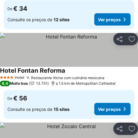
€ 34
De
Consulte os preços de
12 sites
Ver preços
Partilhar
Ad
Hotel Fontan Reforma
Hotel
Restaurante Xkina com culinária mexicana
4 Estrelas
8,4
Muito boa
13.751
a 1.5 km de Metropolitan Cathedral
€ 56
De
Consulte os preços de
15 sites
Ver preços
Partilhar
Ad