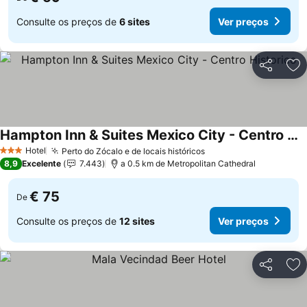
Consulte os preços de
6 sites
Ver preços
Partilhar
Ad
Hampton Inn & Suites Mexico City - Centro Historico
Hotel
Perto do Zócalo e de locais históricos
3 Estrelas
8,9
Excelente
7.443
a 0.5 km de Metropolitan Cathedral
€ 75
De
Consulte os preços de
12 sites
Ver preços
Partilhar
Ad