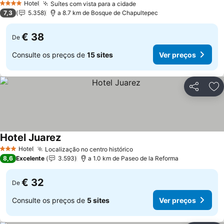
Hotel
Suítes com vista para a cidade
4 Estrelas
7,3
5.358
a 8.7 km de Bosque de Chapultepec
€ 38
De
Consulte os preços de
15 sites
Ver preços
Partilhar
Ad
Hotel Juarez
Hotel
Localização no centro histórico
3 Estrelas
8,6
Excelente
3.593
a 1.0 km de Paseo de la Reforma
€ 32
De
Consulte os preços de
5 sites
Ver preços