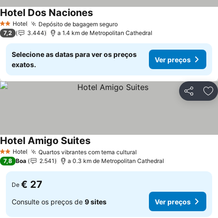
Hotel Dos Naciones
Hotel
Depósito de bagagem seguro
2 Estrelas
7,2
3.444
a 1.4 km de Metropolitan Cathedral
Selecione as datas para ver os preços
Ver preços
exatos.
Partilhar
Ad
Hotel Amigo Suites
Hotel
Quartos vibrantes com tema cultural
2 Estrelas
7,8
Boa
2.541
a 0.3 km de Metropolitan Cathedral
€ 27
De
Consulte os preços de
9 sites
Ver preços