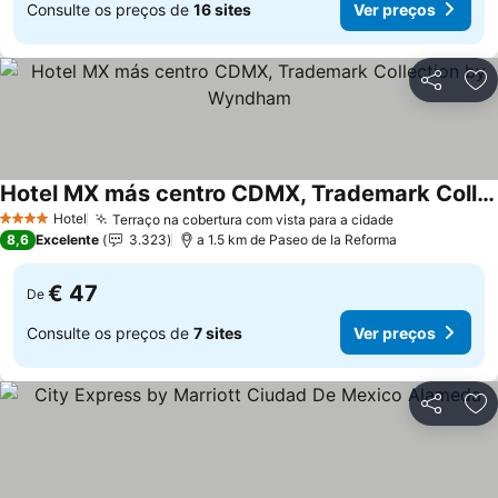
Consulte os preços de
16 sites
Ver preços
Partilhar
Ad
Hotel MX más centro CDMX, Trademark Collection by Wyndham
Hotel
Terraço na cobertura com vista para a cidade
4 Estrelas
8,6
Excelente
3.323
a 1.5 km de Paseo de la Reforma
€ 47
De
Consulte os preços de
7 sites
Ver preços
Partilhar
Ad