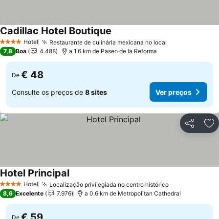
Cadillac Hotel Boutique
Hotel
Restaurante de culinária mexicana no local
4 Estrelas
7,8
Boa
4.488
a 1.6 km de Paseo de la Reforma
€ 48
De
Consulte os preços de
8 sites
Ver preços
Partilhar
Ad
Hotel Principal
Hotel
Localização privilegiada no centro histórico
4 Estrelas
8,6
Excelente
7.976
a 0.6 km de Metropolitan Cathedral
€ 59
De