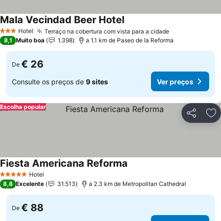
Mala Vecindad Beer Hotel
Hotel
Terraço na cobertura com vista para a cidade
3 Estrelas
8,1
Muito boa
1.398
a 1.1 km de Paseo de la Reforma
€ 26
De
Consulte os preços de
9 sites
Ver preços
Escolha popular
Partilhar
Ad
Fiesta Americana Reforma
Hotel
5 Estrelas
8,8
Excelente
31.513
a 2.3 km de Metropolitan Cathedral
€ 88
De