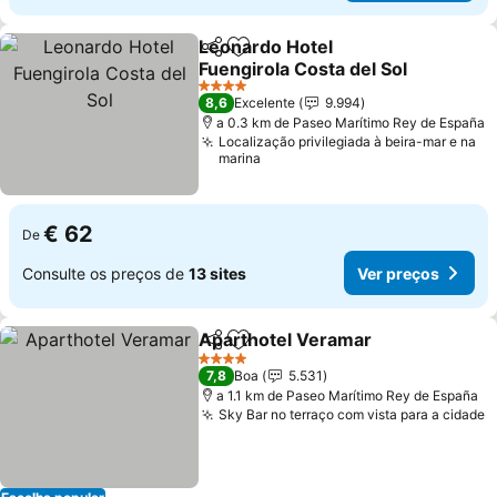
Leonardo Hotel
Partilhar
Adicionar aos favoritos
Fuengirola Costa del Sol
4 Estrelas
8,6
Excelente
9.994
a 0.3 km de Paseo Marítimo Rey de España
Localização privilegiada à beira-mar e na
marina
€ 62
De
Consulte os preços de
13 sites
Ver preços
Aparthotel Veramar
Partilhar
Adicionar aos favoritos
4 Estrelas
7,8
Boa
5.531
a 1.1 km de Paseo Marítimo Rey de España
Sky Bar no terraço com vista para a cidade