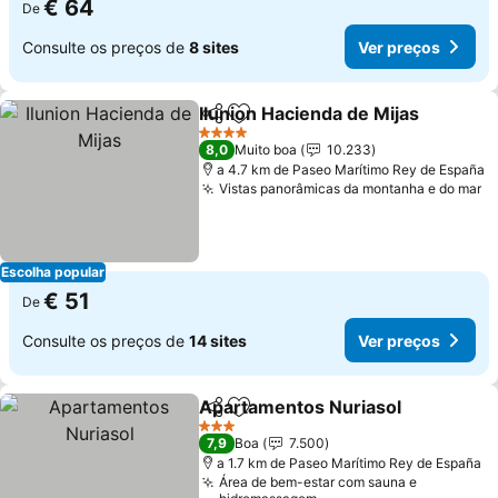
€ 64
De
Consulte os preços de
8 sites
Ver preços
Ilunion Hacienda de Mijas
Partilhar
Adicionar aos favoritos
4 Estrelas
8,0
Muito boa
10.233
a 4.7 km de Paseo Marítimo Rey de España
Vistas panorâmicas da montanha e do mar
Escolha popular
€ 51
De
Consulte os preços de
14 sites
Ver preços
Apartamentos Nuriasol
Partilhar
Adicionar aos favoritos
3 Estrelas
7,9
Boa
7.500
a 1.7 km de Paseo Marítimo Rey de España
Área de bem-estar com sauna e