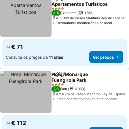
Partilhar
Adicionar aos favoritos
Apartamentos Turisticos
4 Estrelas
8,5
Excelente
1.851
a 1.6 km de Paseo Marítimo Rey de España
Restaurante mediterrâneo no local
€ 71
De
Consulte os preços de
11 sites
Ver preços
Hotel Monarque
Partilhar
Adicionar aos favoritos
Fuengirola Park
4 Estrelas
7,6
Boa
6.963
a 2.6 km de Paseo Marítimo Rey de España
Estacionamento conveniente no local
€ 112
De