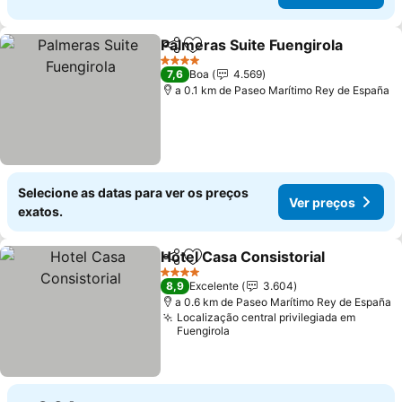
Palmeras Suite Fuengirola
Partilhar
Adicionar aos favoritos
4 Estrelas
7,6
Boa
4.569
a 0.1 km de Paseo Marítimo Rey de España
Selecione as datas para ver os preços
Ver preços
exatos.
Hotel Casa Consistorial
Partilhar
Adicionar aos favoritos
4 Estrelas
8,9
Excelente
3.604
a 0.6 km de Paseo Marítimo Rey de España
Localização central privilegiada em
Fuengirola