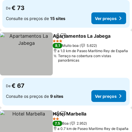
€ 73
De
Consulte os preços de
15 sites
Ver preços
Apartamentos La Jabega
Partilhar
Adicionar aos favoritos
3 Estrelas
8,1
Muito boa
5.622
a 1.0 km de Paseo Marítimo Rey de España
Terraço na cobertura com vistas
panorâmicas
€ 67
De
Consulte os preços de
9 sites
Ver preços
Hotel Marbella
Partilhar
Adicionar aos favoritos
2 Estrelas
7,5
Boa
2.952
a 0.7 km de Paseo Marítimo Rey de España