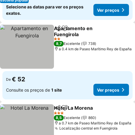
Escolha popular
Selecione as datas para ver os preços
Ver preços
exatos.
Apartamento en
Partilhar
Adicionar aos favoritos
Fuengirola
2 Estrelas
8,7
Excelente
738
a 0.4 km de Paseo Marítimo Rey de España
€ 52
De
Consulte os preços de
1 site
Ver preços
Hotel La Morena
Partilhar
Adicionar aos favoritos
3 Estrelas
8,5
Excelente
860
a 0.7 km de Paseo Marítimo Rey de España
Localização central em Fuengirola