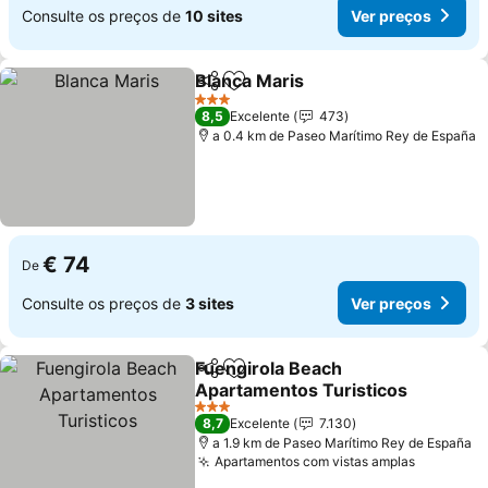
Consulte os preços de
10 sites
Ver preços
Blanca Maris
Partilhar
Adicionar aos favoritos
3 Estrelas
8,5
Excelente
473
a 0.4 km de Paseo Marítimo Rey de España
€ 74
De
Consulte os preços de
3 sites
Ver preços
Fuengirola Beach
Partilhar
Adicionar aos favoritos
Apartamentos Turisticos
3 Estrelas
8,7
Excelente
7.130
a 1.9 km de Paseo Marítimo Rey de España
Apartamentos com vistas amplas