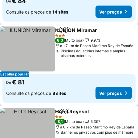
€ 84
De
Consulte os preços de
14 sites
Ver preços
ILUNION Miramar
Partilhar
Adicionar aos favoritos
3 Estrelas
8,3
Muito boa
9.973
a 1.7 km de Paseo Marítimo Rey de España
Piscinas aquecidas internas e amplas
piscinas externas
Escolha popular
€ 81
De
Consulte os preços de
8 sites
Ver preços
Hotel Reyesol
Partilhar
Adicionar aos favoritos
2 Estrelas
8,1
Muito boa
5.397
a 0.7 km de Paseo Marítimo Rey de España
Banheiros privativos com piso de mármore