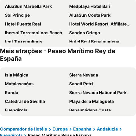
AluaSun Marbella Park
Medplaya Hotel Bali
Sol Principe
AluaSun Costa Park
Hotel Puente Real
Hotel World Resort, Affiliated by Meliá
Ibersol Torremolinos Beach
Sandos Griego
tent Torremolinos
Hotel Best Benalmadena
Mais atrações - Paseo Marítimo Rey de
Leonardo Hotel Torremolinos Costa del Sol
Hotel Best Siroco
España
Holiday World Polynesia Affiliated by Meliá
Ilunion Hacienda de Mijas
BLUESEA Al Andalus
Hotel Parasol By Dorobe
Isla Mágica
Sierra Nevada
Hotel Benalma Costa del Sol
Ilunion Fuengirola
Matalascañas
Sancti Petri
Hotel Monarque Torreblanca
Hotel IPV Palace & Spa
Ronda
Sierra Nevada National Park
Sol Torremolinos - Don Pedro
MedPlaya Hotel Alba Beach
Catedral de Sevilha
Playa de la Malagueta
Sol Puerto Marina
MS Amaragua Hotel & Convention Center
Fuengirola
Benalmádena Costa
Holiday World Village Affiliated by Meliá
San Fermín by Dorobe
Puerto de Tarifa
Casco Antiguo
Sol Torremolinos - Don Pablo
Hotel Monarque Fuengirola Park
Praça de Espanha
Feria de Sevilla
Comparador de Hotéis
Europa
Espanha
Andaluzia
Hotel Costa Málaga - Adults recommended
Hotel Los Jazmines
Fuengirola
Paseo Marítimo Rey de España