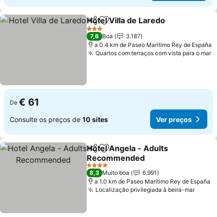
Hotel Villa de Laredo
Partilhar
Adicionar aos favoritos
3 Estrelas
7,6
Boa
3.187
a 0.4 km de Paseo Marítimo Rey de España
Quartos com terraços com vista para o mar
€ 61
De
Consulte os preços de
10 sites
Ver preços
Hotel Angela - Adults
Partilhar
Adicionar aos favoritos
Recommended
4 Estrelas
8,3
Muito boa
6.991
a 1.0 km de Paseo Marítimo Rey de España
Localização privilegiada à beira-mar