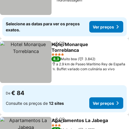
hidromassagem
Selecione as datas para ver os preços
Ver preços
exatos.
Hotel Monarque
Partilhar
Adicionar aos favoritos
Torreblanca
4 Estrelas
8,3
Muito boa
3.842
a 2.9 km de Paseo Marítimo Rey de España
Buffet variado com culinária ao vivo
€ 84
De
Consulte os preços de
12 sites
Ver preços
Apartamentos La Jabega
Partilhar
Adicionar aos favoritos
3 Estrelas