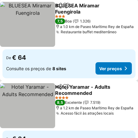
BLUESEA Miramar
Partilhar
Adicionar aos favoritos
Fuengirola
3 Estrelas
7,5
Boa
1.326
a 1.0 km de Paseo Marítimo Rey de España
Restaurante buffet mediterrâneo
€ 64
De
Consulte os preços de
8 sites
Ver preços
Hotel Yaramar - Adults
Partilhar
Adicionar aos favoritos
Recommended
4 Estrelas
8,5
Excelente
7.519
a 1.2 km de Paseo Marítimo Rey de España
Acesso fácil às atrações locais