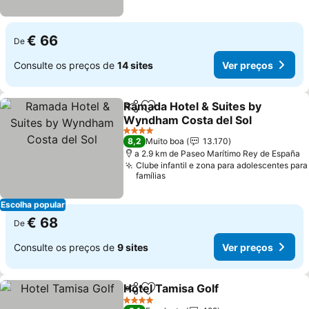
€ 66
De
Consulte os preços de
14 sites
Ver preços
Ramada Hotel & Suites by
Partilhar
Adicionar aos favoritos
Wyndham Costa del Sol
4 Estrelas
8,2
Muito boa
13.170
a 2.9 km de Paseo Marítimo Rey de España
Clube infantil e zona para adolescentes para
famílias
Escolha popular
€ 68
De
Consulte os preços de
9 sites
Ver preços
Hotel Tamisa Golf
Partilhar
Adicionar aos favoritos
4 Estrelas