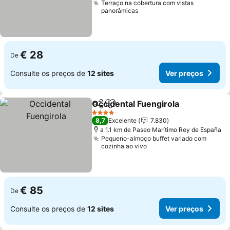
Terraço na cobertura com vistas
panorâmicas
€ 28
De
Consulte os preços de
12 sites
Ver preços
Occidental Fuengirola
Partilhar
Adicionar aos favoritos
4 Estrelas
8,7
Excelente
7.830
a 1.1 km de Paseo Marítimo Rey de España
Pequeno-almoço buffet variado com
cozinha ao vivo
€ 85
De
Consulte os preços de
12 sites
Ver preços