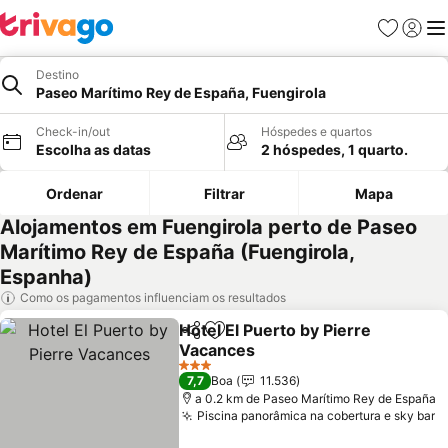
Favoritos
Iniciar
Me
Destino
Paseo Marítimo Rey de España, Fuengirola
Check-in/out
Hóspedes e quartos
Escolha as datas
2 hóspedes, 1 quarto.
Ordenar
Filtrar
Mapa
Alojamentos em Fuengirola perto de Paseo
Marítimo Rey de España (Fuengirola,
Espanha)
Como os pagamentos influenciam os resultados
Hotel El Puerto by Pierre
Partilhar
Adicionar aos favoritos
Vacances
3 Estrelas
7,7
Boa
11.536
a 0.2 km de Paseo Marítimo Rey de España
Piscina panorâmica na cobertura e sky bar