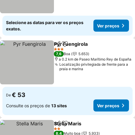
Selecione as datas para ver os preços
Ver preços
exatos.
Pyr Fuengirola
Partilhar
Adicionar aos favoritos
3 Estrelas
7,6
Boa
5.653
a 0.2 km de Paseo Marítimo Rey de España
Localização privilegiada de frente para a
praia e marina
€ 53
De
Consulte os preços de
13 sites
Ver preços
Stella Maris
Partilhar
Adicionar aos favoritos
2 Estrelas
8,4
Muito boa
5.933