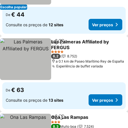
Escolha popular
€ 44
De
Consulte os preços de
12 sites
Ver preços
Las Palmeras Affiliated by
Partilhar
Adicionar aos favoritos
FERGUS
4 Estrelas
6,2
8.752
a 0.1 km de Paseo Marítimo Rey de España
Experiência de buffet variada
€ 63
De
Consulte os preços de
13 sites
Ver preços
Ona Las Rampas
Partilhar
Adicionar aos favoritos
3 Estrelas
8,3
Muito boa
7.524