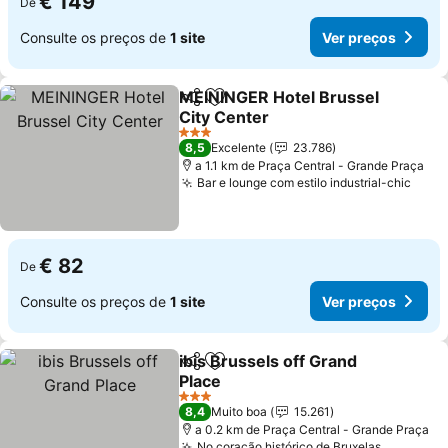
€ 149
De
Consulte os preços de
1 site
Ver preços
MEININGER Hotel Brussel
Partilhar
Adicionar aos favoritos
City Center
3 Estrelas
8,5
Excelente
23.786
a 1.1 km de Praça Central - Grande Praça
Bar e lounge com estilo industrial-chic
€ 82
De
Consulte os preços de
1 site
Ver preços
ibis Brussels off Grand
Partilhar
Adicionar aos favoritos
Place
3 Estrelas
8,4
Muito boa
15.261
a 0.2 km de Praça Central - Grande Praça
No coração histórico de Bruxelas