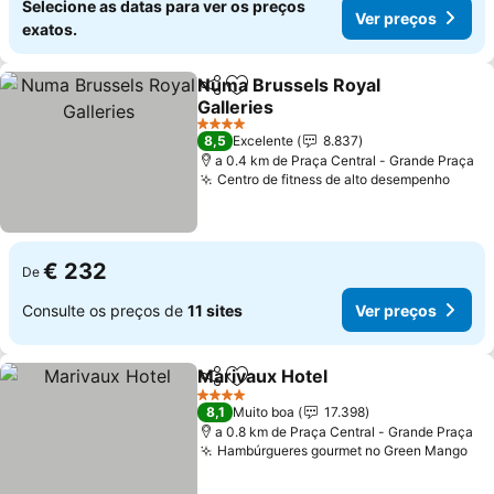
Selecione as datas para ver os preços
Ver preços
exatos.
Numa Brussels Royal
Partilhar
Adicionar aos favoritos
Galleries
4 Estrelas
8,5
Excelente
8.837
a 0.4 km de Praça Central - Grande Praça
Centro de fitness de alto desempenho
€ 232
De
Consulte os preços de
11 sites
Ver preços
Marivaux Hotel
Partilhar
Adicionar aos favoritos
4 Estrelas
8,1
Muito boa
17.398
a 0.8 km de Praça Central - Grande Praça
Hambúrgueres gourmet no Green Mango