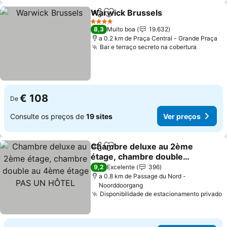
Warwick Brussels
Partilhar
Adicionar aos favoritos
4 Estrelas
8,3
Muito boa
19.632
a 0.2 km de Praça Central - Grande Praça
Bar e terraço secreto na cobertura
€ 108
De
Consulte os preços de
19 sites
Ver preços
Chambre deluxe au 2ème
Partilhar
Adicionar aos favoritos
étage, chambre double
au 4ème étage PAS UN
9,2
Excelente
396
HÔTEL
a 0.8 km de Passage du Nord -
Noorddoorgang
Disponibilidade de estacionamento privado