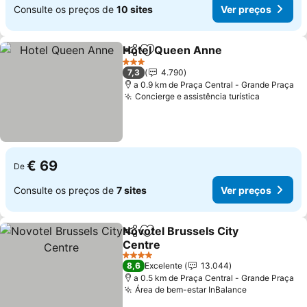
Consulte os preços de
10 sites
Ver preços
Hotel Queen Anne
Partilhar
Adicionar aos favoritos
3 Estrelas
7,3
4.790
a 0.9 km de Praça Central - Grande Praça
Concierge e assistência turística
€ 69
De
Consulte os preços de
7 sites
Ver preços
Novotel Brussels City
Partilhar
Adicionar aos favoritos
Centre
4 Estrelas
8,6
Excelente
13.044
a 0.5 km de Praça Central - Grande Praça
Área de bem-estar InBalance