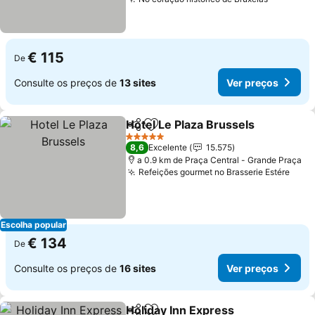
€ 115
De
Consulte os preços de
13 sites
Ver preços
Hotel Le Plaza Brussels
Partilhar
Adicionar aos favoritos
5 Estrelas
8,6
Excelente
15.575
a 0.9 km de Praça Central - Grande Praça
Refeições gourmet no Brasserie Estére
Escolha popular
€ 134
De
Consulte os preços de
16 sites
Ver preços
Holiday Inn Express