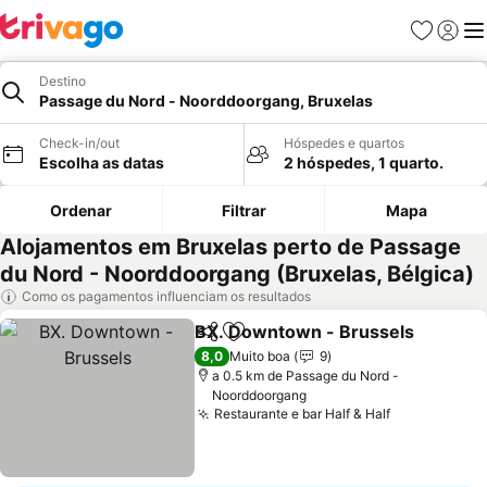
Favoritos
Iniciar
Me
Destino
Passage du Nord - Noorddoorgang, Bruxelas
Check-in/out
Hóspedes e quartos
Escolha as datas
2 hóspedes, 1 quarto.
Ordenar
Filtrar
Mapa
Alojamentos em Bruxelas perto de Passage
du Nord - Noorddoorgang (Bruxelas, Bélgica)
Como os pagamentos influenciam os resultados
BX. Downtown - Brussels
Partilhar
Adicionar aos favoritos
8,0
Muito boa
9
a 0.5 km de Passage du Nord -
Noorddoorgang
Restaurante e bar Half & Half