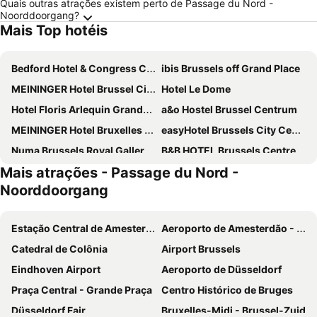
Quais outras atrações existem perto de Passage du Nord -
Noorddoorgang?
Mais Top hotéis
Bedford Hotel & Congress Centre
ibis Brussels off Grand Place
MEININGER Hotel Brussel City Center
Hotel Le Dome
Hotel Floris Arlequin Grand-Place
a&o Hostel Brussel Centrum
MEININGER Hotel Bruxelles Gare Du Midi
easyHotel Brussels City Centre
Numa Brussels Royal Galleries
B&B HOTEL Brussels Centre Gare du Midi
Mais atrações - Passage du Nord -
Hotel Siru Brussels
ibis Brussels City Centre
Noorddoorgang
The Augustin
Hotel Mozart
Manos Stephanie Hotel
NH Collection Brussels Centre
Estação Central de Amesterdão
Aeroporto de Amesterdão - Schiphol
NH Brussels EU Berlaymont
Novotel Brussels City Centre
Catedral de Colônia
Airport Brussels
Safestay Brussels Grand Place
Novotel Brussels off Grand Place
Eindhoven Airport
Aeroporto de Düsseldorf
Pullman Brussels Centre Midi
Latroupe Grand Place
Praça Central - Grande Praça
Centro Histórico de Bruges
YOOMA Urban Lodge
ibis budget Brussels South Ruisbroek
Düsseldorf Fair
Bruxelles-Midi - Brussel-Zuid
NH Brussels Grand Place Arenberg
nhow Brussels Bloom