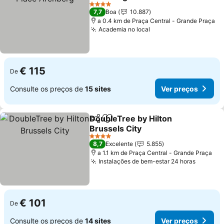
4 Estrelas
7,7
Boa
10.887
a 0.4 km de Praça Central - Grande Praça
Academia no local
€ 115
De
Consulte os preços de
15 sites
Ver preços
DoubleTree by Hilton
Partilhar
Adicionar aos favoritos
Brussels City
4 Estrelas
8,7
Excelente
5.855
a 1.1 km de Praça Central - Grande Praça
Instalações de bem-estar 24 horas
€ 101
De
Consulte os preços de
14 sites
Ver preços