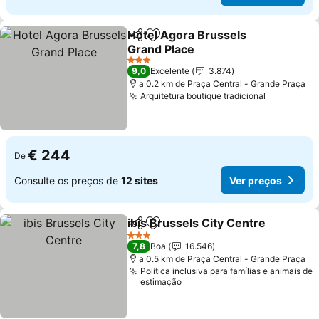
Hotel Agora Brussels
Partilhar
Adicionar aos favoritos
Grand Place
3 Estrelas
9,0
Excelente
3.874
a 0.2 km de Praça Central - Grande Praça
Arquitetura boutique tradicional
€ 244
De
Consulte os preços de
12 sites
Ver preços
ibis Brussels City Centre
Partilhar
Adicionar aos favoritos
3 Estrelas
7,8
Boa
16.546
a 0.5 km de Praça Central - Grande Praça
Política inclusiva para famílias e animais de
estimação