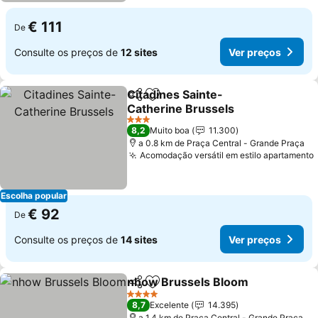
€ 111
De
Consulte os preços de
12 sites
Ver preços
Citadines Sainte-
Partilhar
Adicionar aos favoritos
Catherine Brussels
3 Estrelas
8,2
Muito boa
11.300
a 0.8 km de Praça Central - Grande Praça
Acomodação versátil em estilo apartamento
Escolha popular
€ 92
De
Consulte os preços de
14 sites
Ver preços
nhow Brussels Bloom
Partilhar
Adicionar aos favoritos
4 Estrelas
8,7
Excelente
14.395
a 1.4 km de Praça Central - Grande Praça