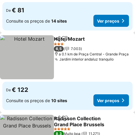
€ 81
De
Consulte os preços de
14 sites
Ver preços
Hotel Mozart
Partilhar
Adicionar aos favoritos
3 Estrelas
6,5
7.003
a 0.1 km de Praça Central - Grande Praça
Jardim interior andaluz tranquilo
€ 122
De
Consulte os preços de
10 sites
Ver preços
Radisson Collection
Partilhar
Adicionar aos favoritos
Grand Place Brussels
5 Estrelas
8,3
Muito boa
11.271