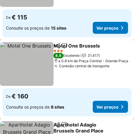
€ 115
De
Consulte os preços de
15 sites
Ver preços
Motel One Brussels
Partilhar
Adicionar aos favoritos
3 Estrelas
8,8
Excelente
31.417
a 0.8 km de Praça Central - Grande Praça
Conexão central de transporte
€ 160
De
Consulte os preços de
8 sites
Ver preços
Aparthotel Adagio
Partilhar
Adicionar aos favoritos
Brussels Grand Place