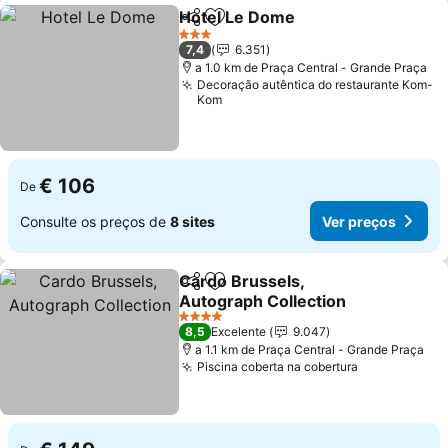
Hotel Le Dome
Partilhar
Adicionar aos favoritos
3 Estrelas
7,4
6.351
a 1.0 km de Praça Central - Grande Praça
Decoração autêntica do restaurante Kom-
Kom
€ 106
De
Consulte os preços de
8 sites
Ver preços
Cardo Brussels,
Partilhar
Adicionar aos favoritos
Autograph Collection
4 Estrelas
8,5
Excelente
9.047
a 1.1 km de Praça Central - Grande Praça
Piscina coberta na cobertura