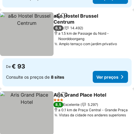
a&o Hostel Brussel
Partilhar
Adicionar aos favoritos
Centrum
6,9
14.492
a 1.5 km de Passage du Nord -
Noorddoorgang
Amplo terraço com jardim privativo
€ 93
De
Consulte os preços de
8 sites
Ver preços
Aris Grand Place Hotel
Partilhar
Adicionar aos favoritos
3 Estrelas
8,5
Excelente
5.297
a 0.1 km de Praça Central - Grande Praça
Vistas da cidade nos andares superiores