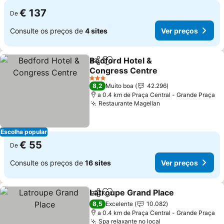
€ 137
De
Consulte os preços de
4 sites
Ver preços
Bedford Hotel &
Partilhar
Adicionar aos favoritos
Congress Centre
3 Estrelas
8,2
Muito boa
42.296
a 0.4 km de Praça Central - Grande Praça
Restaurante Magellan
Escolha popular
€ 55
De
Consulte os preços de
16 sites
Ver preços
Latroupe Grand Place
Partilhar
Adicionar aos favoritos
8,5
Excelente
10.082
a 0.4 km de Praça Central - Grande Praça
Spa relaxante no local