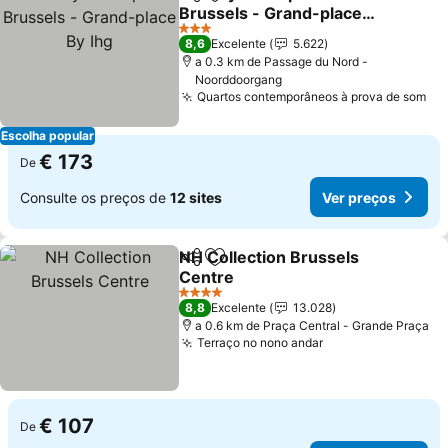
Partilhar
Adicionar aos favoritos
Brussels - Grand-place
By Ihg
3 Estrelas
8,6
Excelente
5.622
a 0.3 km de Passage du Nord -
Noorddoorgang
Quartos contemporâneos à prova de som
Escolha popular
€ 173
De
Consulte os preços de
12 sites
Ver preços
NH Collection Brussels
Partilhar
Adicionar aos favoritos
Centre
4 Estrelas
8,8
Excelente
13.028
a 0.6 km de Praça Central - Grande Praça
Terraço no nono andar
€ 107
De