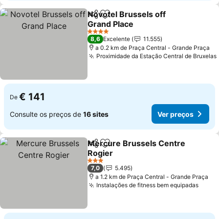
Novotel Brussels off
Partilhar
Adicionar aos favoritos
Grand Place
4 Estrelas
8,6
Excelente
11.555
a 0.2 km de Praça Central - Grande Praça
Proximidade da Estação Central de Bruxelas
€ 141
De
Consulte os preços de
16 sites
Ver preços
Mercure Brussels Centre
Partilhar
Adicionar aos favoritos
Rogier
3 Estrelas
7,0
5.495
a 1.2 km de Praça Central - Grande Praça
Instalações de fitness bem equipadas