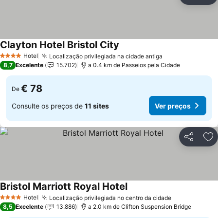
Ad
Clayton Hotel Bristol City
Ver preços
Hotel
Localização privilegiada na cidade antiga
Ver preços
4 Estrelas
8,7
Excelente
15.702
a 0.4 km de Passeios pela Cidade
€ 78
De
Consulte os preços de
11 sites
Ver preços
Partilhar
Ad
Bristol Marriott Royal Hotel
Ver preços
Hotel
Localização privilegiada no centro da cidade
Ver preços
4 Estrelas
8,5
Excelente
13.886
a 2.0 km de Clifton Suspension Bridge