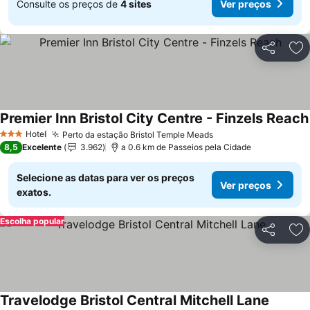
Consulte os preços de
4 sites
Ver preços
Partilhar
Ad
Premier Inn Bristol City Centre - Finzels Reach
Hotel
Perto da estação Bristol Temple Meads
Ver preços
3 Estrelas
8,5
Excelente
3.962
a 0.6 km de Passeios pela Cidade
Selecione as datas para ver os preços
Ver preços
exatos.
Escolha popular
Partilhar
Ad
Travelodge Bristol Central Mitchell Lane
Ver pre