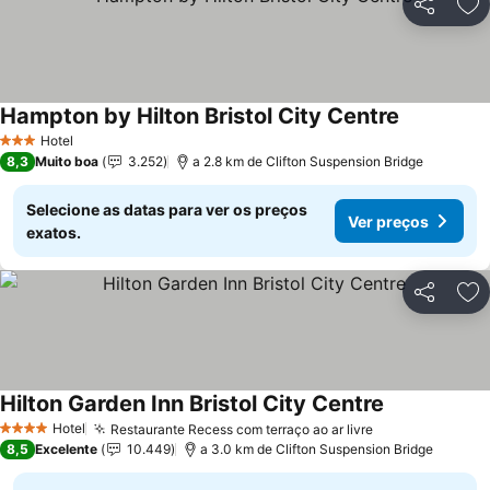
Partilhar
Ad
Hampton by Hilton Bristol City Centre
Ver preços
Hotel
3 Estrelas
8,3
Muito boa
3.252
a 2.8 km de Clifton Suspension Bridge
Selecione as datas para ver os preços
Ver preços
exatos.
Partilhar
Ad
Hilton Garden Inn Bristol City Centre
Ver preços
Hotel
Restaurante Recess com terraço ao ar livre
Ver preços
4 Estrelas
8,5
Excelente
10.449
a 3.0 km de Clifton Suspension Bridge