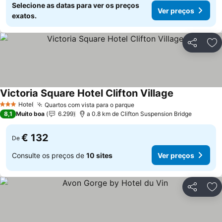
Selecione as datas para ver os preços
Ver preços
exatos.
Partilhar
Ad
Victoria Square Hotel Clifton Village
Ver preços
Hotel
Quartos com vista para o parque
Ver preços
3 Estrelas
8,1
Muito boa
6.299
a 0.8 km de Clifton Suspension Bridge
€ 132
De
Consulte os preços de
10 sites
Ver preços
Partilhar
Ad