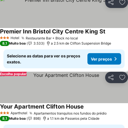
Partilhar
Ad
Premier Inn Bristol City Centre King St
Ver preço
Hotel
Restaurante Bar + Block no local
Ver preços
3 Estrelas
8,1
Muito boa
3.533
a 2.5 km de Clifton Suspension Bridge
Selecione as datas para ver os preços
Ver preços
exatos.
Escolha popular
Partilhar
Ad
Your Apartment Clifton House
Ver preços
Aparthotel
Apartamentos tranquilos nos fundos do prédio
Ver preço
3 Estrelas
8,1
Muito boa
898
a 1.1 km de Passeios pela Cidade