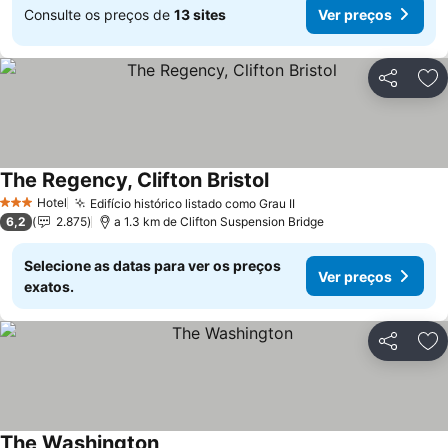
Consulte os preços de
13 sites
Ver preços
Partilhar
Ad
The Regency, Clifton Bristol
Ver preços
Hotel
Edifício histórico listado como Grau II
Ver preços
3 Estrelas
6,2
2.875
a 1.3 km de Clifton Suspension Bridge
Selecione as datas para ver os preços
Ver preços
exatos.
Partilhar
Ad
The Washington