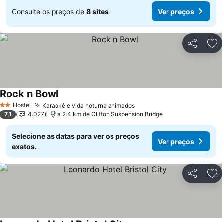
Consulte os preços de
8 sites
Ver preços
Partilhar
Ad
Rock n Bowl
Ver preços
Hostel
Karaokê e vida noturna animados
Ver preços
2 Estrelas
7,1
4.027
a 2.4 km de Clifton Suspension Bridge
Selecione as datas para ver os preços
Ver preços
exatos.
Partilhar
Ad