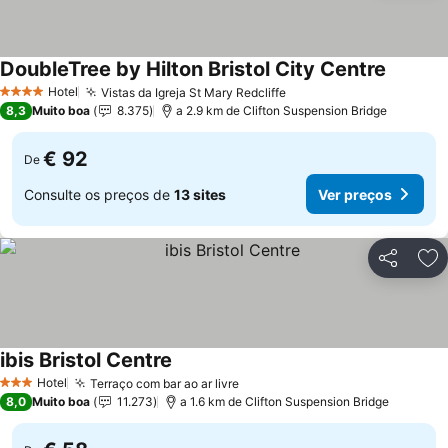
DoubleTree by Hilton Bristol City Centre
Ver pre
Hotel
Vistas da Igreja St Mary Redcliffe
Ver preços
4 Estrelas
8,3
Muito boa
8.375
a 2.9 km de Clifton Suspension Bridge
€ 92
De
Consulte os preços de
13 sites
Ver preços
Partilhar
Ad
ibis Bristol Centre
Ver preços
Hotel
Terraço com bar ao ar livre
Ver preços
3 Estrelas
8,0
Muito boa
11.273
a 1.6 km de Clifton Suspension Bridge