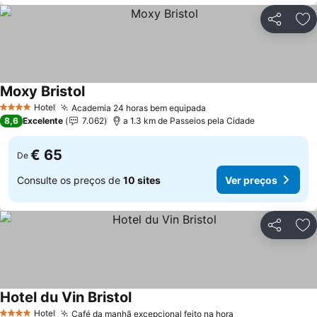
Partilhar
Ad
Moxy Bristol
Ver preços
Hotel
Academia 24 horas bem equipada
Ver preços
4 Estrelas
8,6
Excelente
7.062
a 1.3 km de Passeios pela Cidade
€ 65
De
Consulte os preços de
10 sites
Ver preços
Partilhar
Ad
Hotel du Vin Bristol
Ver preços
Hotel
Café da manhã excepcional feito na hora
Ver preços