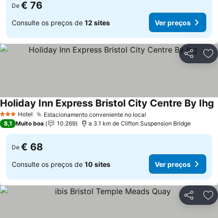
€ 76
De
Consulte os preços de
12 sites
Ver preços
Partilhar
Ad
Holiday Inn Express Bristol City Centre By Ihg
V
Hotel
Estacionamento conveniente no local
Ver preços
3 Estrelas
8,1
Muito boa
10.269
a 3.1 km de Clifton Suspension Bridge
€ 68
De
Consulte os preços de
10 sites
Ver preços
Partilhar
Ad