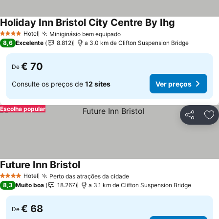
Holiday Inn Bristol City Centre By Ihg
Ver preços
Hotel
Miniginásio bem equipado
Ver preços
4 Estrelas
8,6
Excelente
8.812
a 3.0 km de Clifton Suspension Bridge
€ 70
De
Consulte os preços de
12 sites
Ver preços
Escolha popular
Partilhar
Ad
Future Inn Bristol
Ver preços
Hotel
Perto das atrações da cidade
Ver preços
4 Estrelas
8,3
Muito boa
18.267
a 3.1 km de Clifton Suspension Bridge
€ 68
De