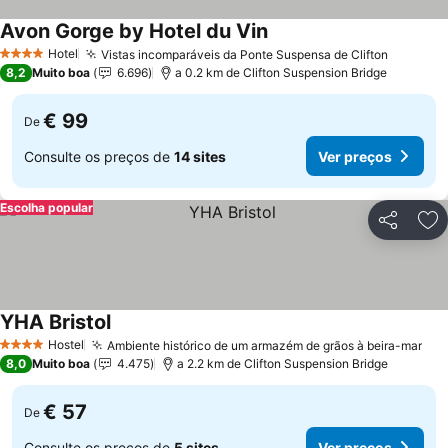
Avon Gorge by Hotel du Vin
Ver preços
Hotel
Vistas incomparáveis da Ponte Suspensa de Clifton
Ver pre
4 Estrelas
8,2
Muito boa
6.696
a 0.2 km de Clifton Suspension Bridge
€ 99
De
Consulte os preços de
14 sites
Ver preços
Escolha popular
Partilhar
Ad
YHA Bristol
Ver preços
Hostel
Ambiente histórico de um armazém de grãos à beira-mar
Ver
4 Estrelas
8,0
Muito boa
4.475
a 2.2 km de Clifton Suspension Bridge
€ 57
De
Consulte os preços de
5 sites
Ver preços