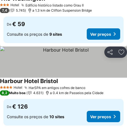
Ver preços
Hotel
Edifício histórico listado como Grau II
Ver preços
3 Estrelas
7,4
5.745
a 1.3 km de Clifton Suspension Bridge
€ 59
De
Consulte os preços de
9 sites
Ver preços
Partilhar
Ad
Harbour Hotel Bristol
Ver preços
Hotel
HarSPA em antigos cofres de banco
Ver preços
4 Estrelas
8,2
Muito boa
4.631
a 0.4 km de Passeios pela Cidade
€ 126
De
Consulte os preços de
10 sites
Ver preços