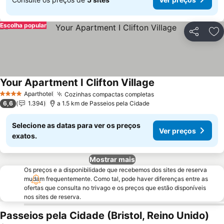
Escolha popular
Partilhar
Ad
Your Apartment I Clifton Village
Ver preços
Aparthotel
Cozinhas compactas completas
Ver preços
4 Estrelas
6,6
1.394
a 1.5 km de Passeios pela Cidade
Selecione as datas para ver os preços
Ver preços
exatos.
Mostrar mais
Os preços e a disponibilidade que recebemos dos sites de reserva
mudam frequentemente. Como tal, pode haver diferenças entre as
ofertas que consulta no trivago e os preços que estão disponíveis
nos sites de reserva.
Passeios pela Cidade (Bristol, Reino Unido)