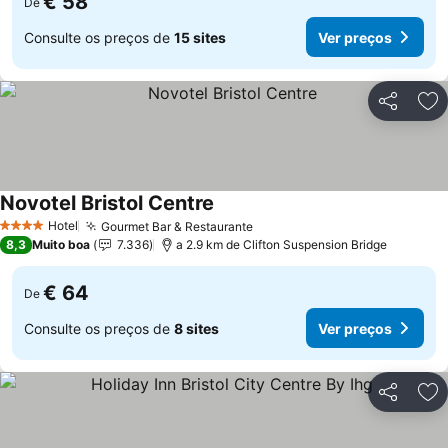
€ 58
De
Consulte os preços de
15 sites
Ver preços
Partilhar
Ad
Novotel Bristol Centre
Ver preços
Hotel
Gourmet Bar & Restaurante
Ver preços
4 Estrelas
8,3
Muito boa
7.336
a 2.9 km de Clifton Suspension Bridge
€ 64
De
Consulte os preços de
8 sites
Ver preços
Partilhar
Ad