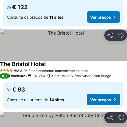
€ 122
De
Consulte os preços de
11 sites
Ver preços
Partilhar
Ad
The Bristol Hotel
Ver preços
Hotel
Estacionamento conveniente no local
Ver preços
4 Estrelas
8,7
Excelente
14.696
a 2.2 km de Clifton Suspension Bridge
€ 93
De
Consulte os preços de
14 sites
Ver preços
Partilhar
Ad