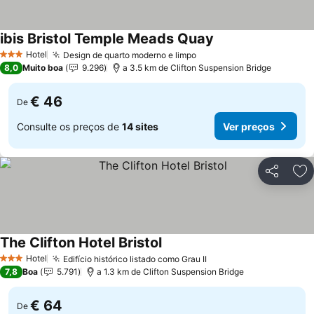
ibis Bristol Temple Meads Quay
Ver preços
Hotel
Design de quarto moderno e limpo
Ver preços
3 Estrelas
8,0
Muito boa
9.296
a 3.5 km de Clifton Suspension Bridge
€ 46
De
Consulte os preços de
14 sites
Ver preços
Partilhar
Ad
The Clifton Hotel Bristol
Ver preços
Hotel
Edifício histórico listado como Grau II
Ver preços
3 Estrelas
7,8
Boa
5.791
a 1.3 km de Clifton Suspension Bridge
€ 64
De