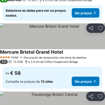
8,0
Muito boa
10.361
a 2.2 km de Clifton Suspension Bridge
Selecione as datas para ver os preços
Ver preços
exatos.
Partilhar
Ad
Mercure Bristol Grand Hotel
Ver preços
Hotel
Decoração de restaurante com tema de abelhas
Ver preço
4 Estrelas
7,2
12.328
a 2.4 km de Clifton Suspension Bridge
€ 58
De
Consulte os preços de
12 sites
Ver preços
Partilhar
Ad