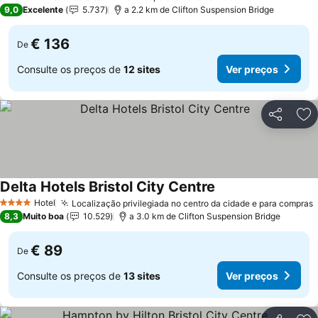
4 Estrelas
9,0
Excelente
5.737
a 2.2 km de Clifton Suspension Bridge
€ 136
De
Consulte os preços de
12 sites
Ver preços
Partilhar
Ad
Delta Hotels Bristol City Centre
Ver preços
Hotel
Localização privilegiada no centro da cidade e para compras
4 Estrelas
8,3
Muito boa
10.529
a 3.0 km de Clifton Suspension Bridge
€ 89
De
Consulte os preços de
13 sites
Ver preços