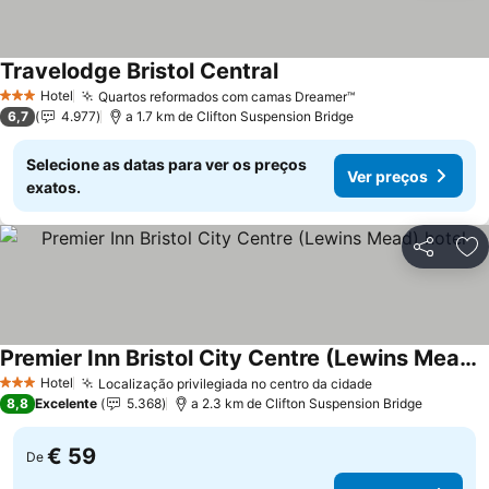
Travelodge Bristol Central
Ver preços
Hotel
Quartos reformados com camas Dreamer™
Ver preços
3 Estrelas
6,7
4.977
a 1.7 km de Clifton Suspension Bridge
Selecione as datas para ver os preços
Ver preços
exatos.
Partilhar
Ad
Premier Inn Bristol City Centre (Lewins Mead) hotel
Ver preços
Hotel
Localização privilegiada no centro da cidade
Ver preços
3 Estrelas
8,8
Excelente
5.368
a 2.3 km de Clifton Suspension Bridge
€ 59
De