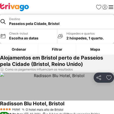
Favoritos
Iniciar
Me
Destino
Passeios pela Cidade, Bristol
Check-in/out
Hóspedes e quartos
Escolha as datas
2 hóspedes, 1 quarto.
Ordenar
Filtrar
Mapa
Alojamentos em Bristol perto de Passeios
pela Cidade (Bristol, Reino Unido)
Como os pagamentos influenciam os resultados
Partilhar
Ad
Radisson Blu Hotel, Bristol
Ver preços
Hotel
O hotel mais alto de Bristol
Ver preços
4 Estrelas