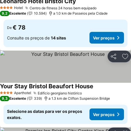
Leonardo Hotel Bristol City
Ver preços
Hotel
Centro de fitness 24 horas bem equipado
Ver preços
4 Estrelas
9,2
Excelente
10.594
a 1.0 km de Passeios pela Cidade
€ 78
De
Consulte os preços de
14 sites
Ver preços
Partilhar
Ad
Your Stay Bristol Beaufort House
Ver preços
Aparthotel
Edifício georgiano histórico
Ver preços
4 Estrelas
9,3
Excelente
339
a 1.3 km de Clifton Suspension Bridge
Selecione as datas para ver os preços
Ver preços
exatos.