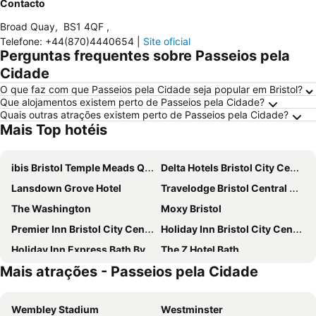
Contacto
Broad Quay
,
BS1 4QF
,
Telefone
:
+44(870)4440654
|
Site oficial
Perguntas frequentes sobre Passeios pela
Cidade
O que faz com que Passeios pela Cidade seja popular em Bristol?
Que alojamentos existem perto de Passeios pela Cidade?
Quais outras atrações existem perto de Passeios pela Cidade?
Mais Top hotéis
ibis Bristol Temple Meads Quay
Delta Hotels Bristol City Centre
Lansdown Grove Hotel
Travelodge Bristol Central Mitchell Lane
The Washington
Moxy Bristol
Premier Inn Bristol City Centre - Finzels Reach
Holiday Inn Bristol City Centre By Ihg
Holiday Inn Express Bath By Ihg
The Z Hotel Bath
Mais atrações - Passeios pela Cidade
Travelodge Bath Waterside
Travelodge Bath City Centre
Travelodge Bristol Central
Holiday Inn Express Bristol - Filton by IHG
Wembley Stadium
Westminster
Travelodge Bath Central
Holiday Inn Bristol - Filton By Ihg