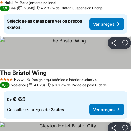
Hotel
Bar e jantares no local
Ver preços
1 Estrelas
7,9
Boa
5.358
a 2.8 km de Clifton Suspension Bridge
Selecione as datas para ver os preços
Ver preços
exatos.
Partilhar
Ad
The Bristol Wing
Ver preços
Hostel
Design arquitetônico e interior exclusivo
Ver preços
4 Estrelas
8,8
Excelente
4.023
a 0.6 km de Passeios pela Cidade
€ 65
De
Consulte os preços de
3 sites
Ver preços
Partilhar