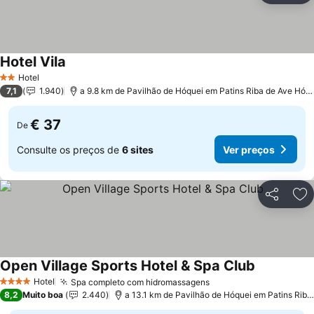
Hotel Vila
Hotel
2 Estrelas
7,1
1.940
a 9.8 km de Pavilhão de Hóquei em Patins Riba de Ave Hóquei Clube
€ 37
De
Consulte os preços de
6 sites
Ver preços
Partilhar
Ad
Open Village Sports Hotel & Spa Club
Hotel
Spa completo com hidromassagens
4 Estrelas
8,2
Muito boa
2.440
a 13.1 km de Pavilhão de Hóquei em Patins Riba de Ave Hóquei Clube