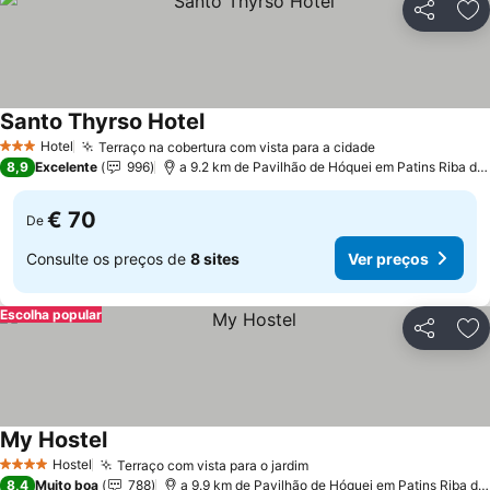
Partilhar
Ad
Santo Thyrso Hotel
Hotel
Terraço na cobertura com vista para a cidade
3 Estrelas
8,9
Excelente
996
a 9.2 km de Pavilhão de Hóquei em Patins Riba de Ave Hóquei Clube
€ 70
De
Consulte os preços de
8 sites
Ver preços
Escolha popular
Partilhar
Ad
My Hostel
Hostel
Terraço com vista para o jardim
4 Estrelas
8,4
Muito boa
788
a 9.9 km de Pavilhão de Hóquei em Patins Riba de Ave Hóquei Clube