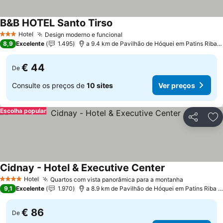
B&B HOTEL Santo Tirso
Hotel
Design moderno e funcional
3 Estrelas
8,9
Excelente
1.495
a 9.4 km de Pavilhão de Hóquei em Patins Riba de Ave Hóquei Clube
€ 44
De
Consulte os preços de
10 sites
Ver preços
Escolha popular
Partilhar
Ad
Cidnay - Hotel & Executive Center
Hotel
Quartos com vista panorâmica para a montanha
4 Estrelas
9,1
Excelente
1.970
a 8.9 km de Pavilhão de Hóquei em Patins Riba de Ave Hóquei Clube
€ 86
De