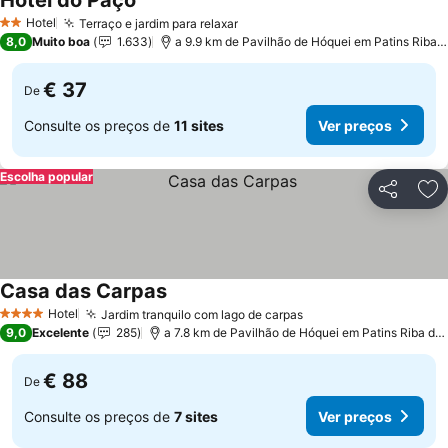
Hotel do Paço
Hotel
Terraço e jardim para relaxar
2 Estrelas
8,0
Muito boa
1.633
a 9.9 km de Pavilhão de Hóquei em Patins Riba de Ave Hóquei Clube
€ 37
De
Consulte os preços de
11 sites
Ver preços
Escolha popular
Partilhar
Ad
Casa das Carpas
Hotel
Jardim tranquilo com lago de carpas
4 Estrelas
9,0
Excelente
285
a 7.8 km de Pavilhão de Hóquei em Patins Riba de Ave Hóquei Clube
€ 88
De
Consulte os preços de
7 sites
Ver preços