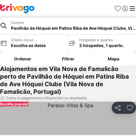
Favoritos
Iniciar
Me
Destino
Pavilhão de Hóquei em Patins Riba de Ave Hóquei Clube, Vil
Check-in/out
Hóspedes e quartos
Escolha as datas
2 hóspedes, 1 quarto.
Ordenar
Filtrar
Mapa
Alojamentos em Vila Nova de Famalicão
perto de Pavilhão de Hóquei em Patins Riba
de Ave Hóquei Clube (Vila Nova de
Famalicão, Portugal)
Como os pagamentos influenciam os resultados
Escolha popular
Partilhar
Ad