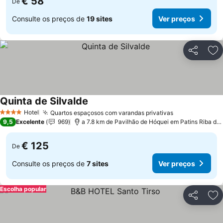
€ 58
De
Consulte os preços de
19 sites
Ver preços
Partilhar
Ad
Quinta de Silvalde
Hotel
Quartos espaçosos com varandas privativas
4 Estrelas
9,5
Excelente
969
a 7.8 km de Pavilhão de Hóquei em Patins Riba de Ave Hóquei Clube
€ 125
De
Consulte os preços de
7 sites
Ver preços
Escolha popular
Partilhar
Ad