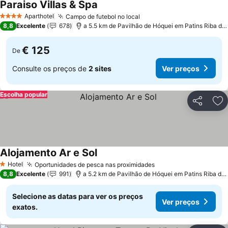
Paraiso Villas & Spa
Aparthotel
Campo de futebol no local
4 Estrelas
8,8
Excelente
678
a 5.5 km de Pavilhão de Hóquei em Patins Riba de Ave Hóquei Clube
€ 125
De
Consulte os preços de
2 sites
Ver preços
Escolha popular
Partilhar
Ad
Alojamento Ar e Sol
Hotel
Oportunidades de pesca nas proximidades
1 Estrelas
8,8
Excelente
991
a 5.2 km de Pavilhão de Hóquei em Patins Riba de Ave Hóquei Clube
Selecione as datas para ver os preços
Ver preços
exatos.