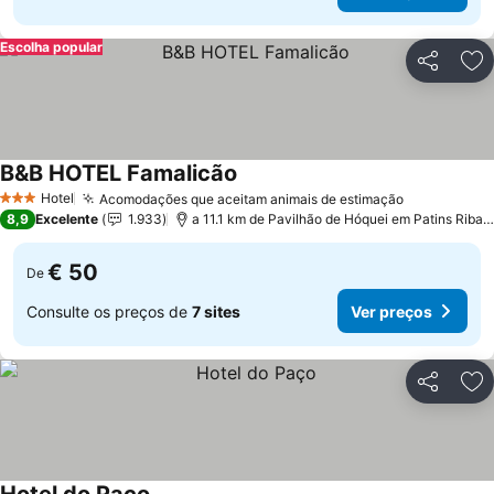
Escolha popular
Partilhar
Ad
B&B HOTEL Famalicão
Hotel
Acomodações que aceitam animais de estimação
3 Estrelas
8,9
Excelente
1.933
a 11.1 km de Pavilhão de Hóquei em Patins Riba de Ave Hóquei Clube
€ 50
De
Consulte os preços de
7 sites
Ver preços
Partilhar
Ad