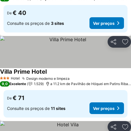
€ 40
De
Consulte os preços de
3 sites
Ver preços
Partilhar
Ad
Villa Prime Hotel
Hotel
Design moderno e limpeza
3 Estrelas
9,0
Excelente
1.529
a 11.2 km de Pavilhão de Hóquei em Patins Riba de Ave Hóquei Clube
€ 71
De
Consulte os preços de
11 sites
Ver preços
Partilhar
Ad