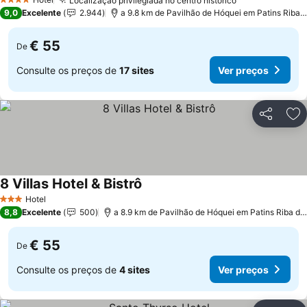
Localização privilegiada no centro histórico
4 Estrelas
9,0
Excelente
2.944
a 9.8 km de Pavilhão de Hóquei em Patins Riba de Ave Hóquei Clube
€ 55
De
Consulte os preços de
17 sites
Ver preços
Partilhar
Ad
8 Villas Hotel & Bistrô
Hotel
3 Estrelas
8,8
Excelente
500
a 8.9 km de Pavilhão de Hóquei em Patins Riba de Ave Hóquei Clube
€ 55
De
Consulte os preços de
4 sites
Ver preços