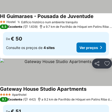
HI Guimaraes - Pousada de Juventude
Hostel
Edifício histórico num ambiente tranquilo
2 Estrelas
8,5
Excelente
1.639
a 9.7 km de Pavilhão de Hóquei em Patins Riba de Ave Hóquei Clube
€ 50
De
Consulte os preços de
4 sites
Ver preços
Partilhar
Ad
Gateway House Studio Apartments
Aparthotel
4 Estrelas
9,1
Excelente
442
a 9.2 km de Pavilhão de Hóquei em Patins Riba de Ave Hóquei Clube
€ 51
De