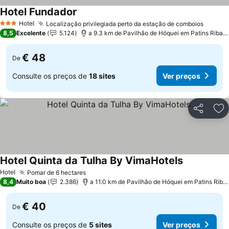
Hotel Fundador
Hotel
Localização privilegiada perto da estação de comboios
3 Estrelas
8,5
Excelente
5.124
a 9.3 km de Pavilhão de Hóquei em Patins Riba de Ave Hóquei Clube
€ 48
De
Consulte os preços de
18 sites
Ver preços
Partilhar
Ad
Hotel Quinta da Tulha By VimaHotels
Hotel
Pomar de 6 hectares
8,4
Muito boa
2.386
a 11.0 km de Pavilhão de Hóquei em Patins Riba de Ave Hóquei Clube
€ 40
De
Consulte os preços de
5 sites
Ver preços