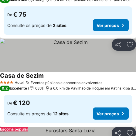
€ 75
De
Consulte os preços de
2 sites
Ver preços
Partilhar
Ad
Casa de Sezim
Hotel
Eventos públicos e concertos envolventes
4 Estrelas
9,2
Excelente
683
a 6.0 km de Pavilhão de Hóquei em Patins Riba de Ave Hóquei Clube
€ 120
De
Consulte os preços de
12 sites
Ver preços
Escolha popular
Partilhar