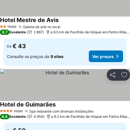
Hotel Mestre de Avis
Hotel
Galeria de arte no local
2 Estrelas
8,7
Excelente
2.867
a 9.5 km de Pavilhão de Hóquei em Patins Riba de Ave Hóquei Clube
€ 43
De
Consulte os preços de
9 sites
Ver preços
Partilhar
Ad
Hotel de Guimarães
Hotel
Spa relaxante com diversas instalações
4 Estrelas
8,6
Excelente
4.954
a 9.2 km de Pavilhão de Hóquei em Patins Riba de Ave Hóquei Clube