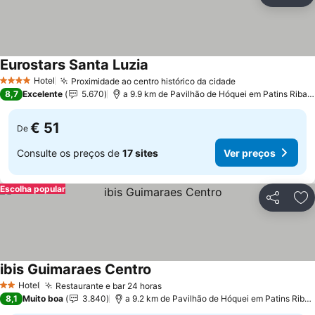
Ad
Eurostars Santa Luzia
Hotel
Proximidade ao centro histórico da cidade
4 Estrelas
8,7
Excelente
5.670
a 9.9 km de Pavilhão de Hóquei em Patins Riba de Ave Hóquei Clube
€ 51
De
Consulte os preços de
17 sites
Ver preços
Escolha popular
Partilhar
Ad
ibis Guimaraes Centro
Hotel
Restaurante e bar 24 horas
2 Estrelas
8,1
Muito boa
3.840
a 9.2 km de Pavilhão de Hóquei em Patins Riba de Ave Hóquei Clube