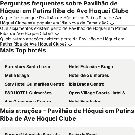
Perguntas frequentes sobre Pavilhão de
Hóquei em Patins Riba de Ave Hóquei Clube
O que faz com que Pavilhão de Hóquei em Patins Riba de Ave
Hóquei Clube seja popular em Vila Nova de Famalicão?
Que alojamentos existem perto de Pavilhão de Hóquei em Patins
Riba de Ave Hóquei Clube?
Quais outras atrações existem perto de Pavilhão de Hóquei em
Patins Riba de Ave Hóquei Clube?
Mais Top hotéis
Eurostars Santa Luzia
Hotel Estacão - Braga
Meliá Braga
Hotel de Guimarães
Stay Hotel Guimarães Centro
ibis Braga Centro
B&B HOTEL Guimarães
Open Village Sports Hotel & Spa Club
ibis Guimaraes Centro
Hotel Fundador
Mais atrações - Pavilhão de Hóquei em Patins
Vila Gale Collection Braga
ibis budget Braga Centro
Riba de Ave Hóquei Clube
Templo Hotel & SPA
Innside By Melia Braga Centro
Basic Braga by Axis
The lince Braga
Parque Natural da Serra da Estrela
Praia de Samil