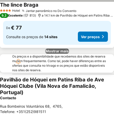
The lince Braga
Hotel
Jantar panorâmico no Do Convento
4 Estrelas
9,2
Excelente
813
a 14.1 km de Pavilhão de Hóquei em Patins Riba de Ave Hóquei Clube
€ 77
De
Consulte os preços de
14 sites
Ver preços
Mostrar mais
Os preços e a disponibilidade que recebemos dos sites de reserva
mudam frequentemente. Como tal, pode haver diferenças entre as
ofertas que consulta no trivago e os preços que estão disponíveis
nos sites de reserva.
Pavilhão de Hóquei em Patins Riba de Ave
Hóquei Clube (Vila Nova de Famalicão,
Portugal)
Contacto
Rua Bombeiros Voluntários 68
,
4765
,
Telefone
:
+351(252)981511