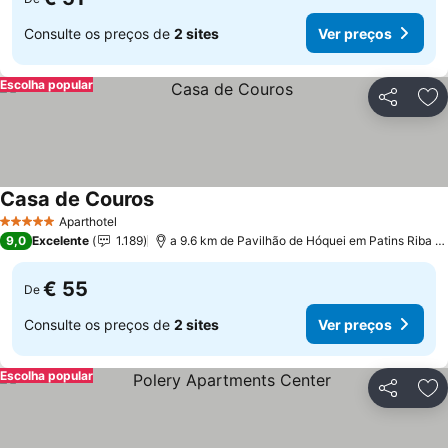
Consulte os preços de
2 sites
Ver preços
Escolha popular
Partilhar
Ad
Casa de Couros
Aparthotel
5 Estrelas
9,0
Excelente
1.189
a 9.6 km de Pavilhão de Hóquei em Patins Riba de Ave Hóquei Clube
€ 55
De
Consulte os preços de
2 sites
Ver preços
Escolha popular
Partilhar
Ad