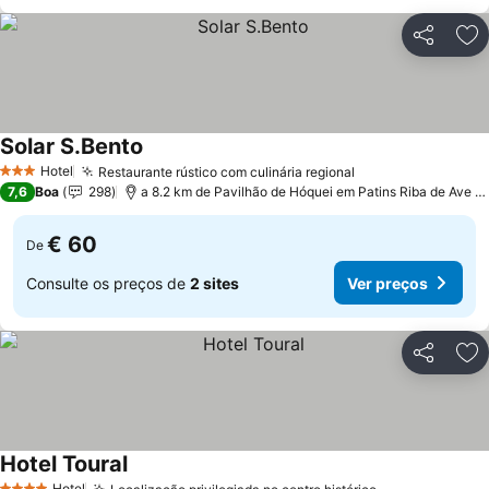
Partilhar
Ad
Solar S.Bento
Hotel
Restaurante rústico com culinária regional
3 Estrelas
7,6
Boa
298
a 8.2 km de Pavilhão de Hóquei em Patins Riba de Ave Hóquei Clube
€ 60
De
Consulte os preços de
2 sites
Ver preços
Partilhar
Ad
Hotel Toural
Hotel