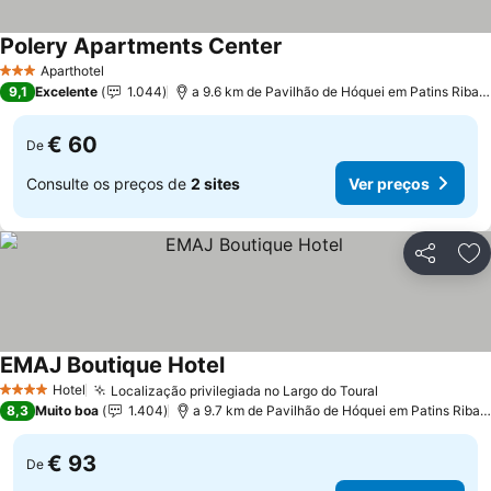
Polery Apartments Center
Aparthotel
3 Estrelas
9,1
Excelente
1.044
a 9.6 km de Pavilhão de Hóquei em Patins Riba de Ave Hóquei Clube
€ 60
De
Consulte os preços de
2 sites
Ver preços
Partilhar
Ad
EMAJ Boutique Hotel
Hotel
Localização privilegiada no Largo do Toural
4 Estrelas
8,3
Muito boa
1.404
a 9.7 km de Pavilhão de Hóquei em Patins Riba de Ave Hóquei Clube
€ 93
De