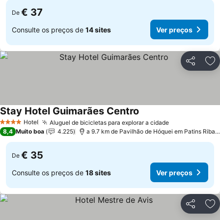
€ 37
De
Consulte os preços de
14 sites
Ver preços
Partilhar
Ad
Stay Hotel Guimarães Centro
Hotel
Aluguel de bicicletas para explorar a cidade
4 Estrelas
8,4
Muito boa
4.225
a 9.7 km de Pavilhão de Hóquei em Patins Riba de Ave Hóquei Clube
€ 35
De
Consulte os preços de
18 sites
Ver preços
Partilhar
Ad