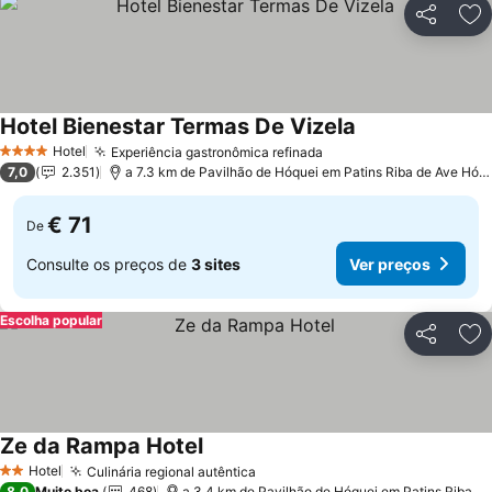
Partilhar
Ad
Hotel Bienestar Termas De Vizela
Hotel
Experiência gastronômica refinada
4 Estrelas
7,0
2.351
a 7.3 km de Pavilhão de Hóquei em Patins Riba de Ave Hóquei Clube
€ 71
De
Consulte os preços de
3 sites
Ver preços
Escolha popular
Partilhar
Ad
Ze da Rampa Hotel
Hotel
Culinária regional autêntica
2 Estrelas
8,0
Muito boa
468
a 3.4 km de Pavilhão de Hóquei em Patins Riba de Ave Hóquei Clube