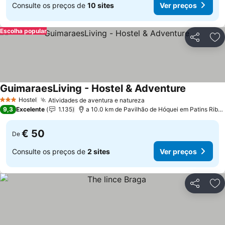
Consulte os preços de
10 sites
Ver preços
Escolha popular
Partilhar
Ad
GuimaraesLiving - Hostel & Adventure
Hostel
Atividades de aventura e natureza
3 Estrelas
9,3
Excelente
1.135
a 10.0 km de Pavilhão de Hóquei em Patins Riba de Ave Hóquei Clube
€ 50
De
Consulte os preços de
2 sites
Ver preços
Partilhar
Ad