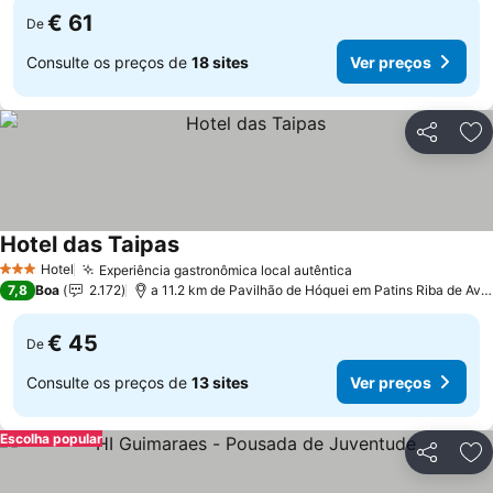
€ 61
De
Consulte os preços de
18 sites
Ver preços
Partilhar
Ad
Hotel das Taipas
Hotel
Experiência gastronômica local autêntica
3 Estrelas
7,8
Boa
2.172
a 11.2 km de Pavilhão de Hóquei em Patins Riba de Ave Hóquei Clube
€ 45
De
Consulte os preços de
13 sites
Ver preços
Escolha popular
Partilhar
Ad