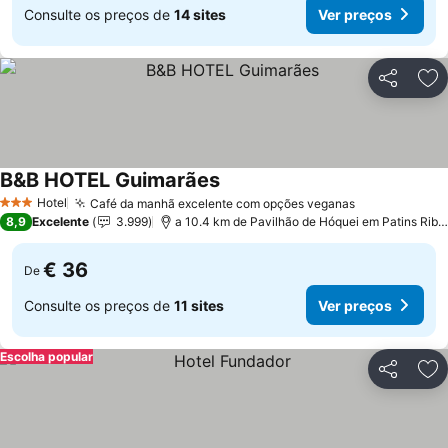
Consulte os preços de
14 sites
Ver preços
Partilhar
Ad
B&B HOTEL Guimarães
Hotel
Café da manhã excelente com opções veganas
3 Estrelas
8,9
Excelente
3.999
a 10.4 km de Pavilhão de Hóquei em Patins Riba de Ave Hóquei Clube
€ 36
De
Consulte os preços de
11 sites
Ver preços
Escolha popular
Partilhar
Ad