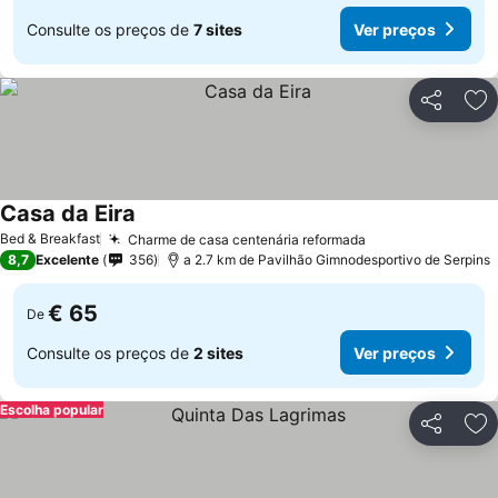
Consulte os preços de
7 sites
Ver preços
Partilhar
Ad
Casa da Eira
Bed & Breakfast
Charme de casa centenária reformada
8,7
Excelente
356
a 2.7 km de Pavilhão Gimnodesportivo de Serpins
€ 65
De
Consulte os preços de
2 sites
Ver preços
Escolha popular
Partilhar
Ad