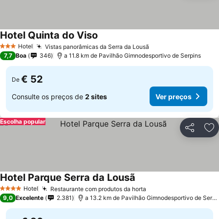
Hotel Quinta do Viso
Hotel
Vistas panorâmicas da Serra da Lousã
3 Estrelas
7,7
Boa
346
a 11.8 km de Pavilhão Gimnodesportivo de Serpins
€ 52
De
Consulte os preços de
2 sites
Ver preços
Escolha popular
Partilhar
Ad
Hotel Parque Serra da Lousã
Hotel
Restaurante com produtos da horta
4 Estrelas
9,0
Excelente
2.381
a 13.2 km de Pavilhão Gimnodesportivo de Serpins