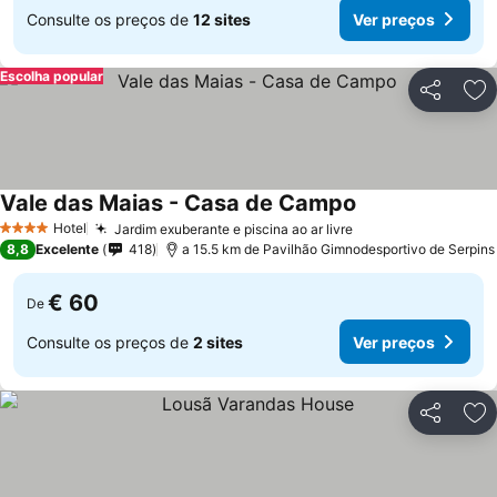
Consulte os preços de
12 sites
Ver preços
Escolha popular
Partilhar
Ad
Vale das Maias - Casa de Campo
Hotel
Jardim exuberante e piscina ao ar livre
4 Estrelas
8,8
Excelente
418
a 15.5 km de Pavilhão Gimnodesportivo de Serpins
€ 60
De
Consulte os preços de
2 sites
Ver preços
Partilhar
Ad