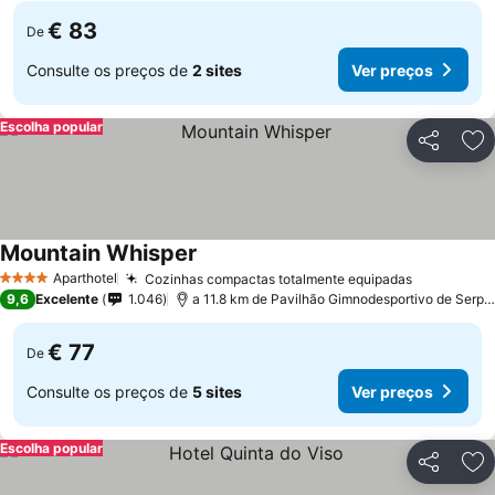
€ 83
De
Consulte os preços de
2 sites
Ver preços
Escolha popular
Partilhar
Ad
Mountain Whisper
Aparthotel
Cozinhas compactas totalmente equipadas
4 Estrelas
9,6
Excelente
1.046
a 11.8 km de Pavilhão Gimnodesportivo de Serpins
€ 77
De
Consulte os preços de
5 sites
Ver preços
Escolha popular
Partilhar
Ad