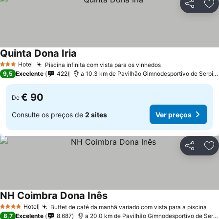
Partilhar
Ad
Quinta Dona Iria
Hotel
Piscina infinita com vista para os vinhedos
3 Estrelas
9,5
Excelente
422
a 10.3 km de Pavilhão Gimnodesportivo de Serpins
€ 90
De
Consulte os preços de
2 sites
Ver preços
Partilhar
Ad
NH Coimbra Dona Inês
Hotel
Buffet de café da manhã variado com vista para a piscina
4 Estrelas
8,7
Excelente
8.687
a 20.0 km de Pavilhão Gimnodesportivo de Serpins