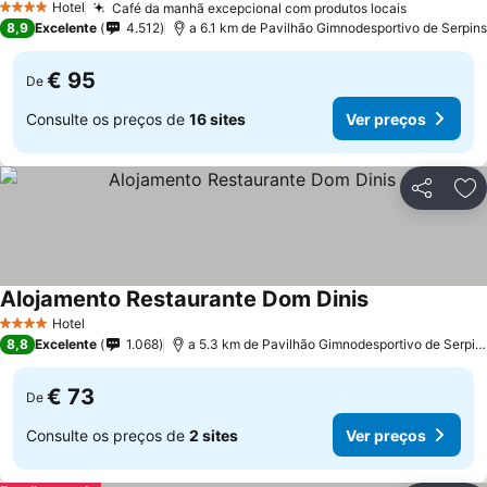
Hotel
Café da manhã excepcional com produtos locais
4 Estrelas
8,9
Excelente
4.512
a 6.1 km de Pavilhão Gimnodesportivo de Serpins
€ 95
De
Consulte os preços de
16 sites
Ver preços
Partilhar
Ad
Alojamento Restaurante Dom Dinis
Hotel
4 Estrelas
8,8
Excelente
1.068
a 5.3 km de Pavilhão Gimnodesportivo de Serpins
€ 73
De
Consulte os preços de
2 sites
Ver preços