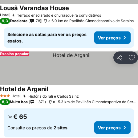
Lousã Varandas House
Hotel
Terraço ensolarado e churrasqueira convidativos
9,3
Excelente
78
a 6.0 km de Pavilhão Gimnodesportivo de Serpins
Selecione as datas para ver os preços
Ver preços
exatos.
Escolha popular
Partilhar
Ad
Hotel de Arganil
Hotel
História do rali e Carlos Sainz
3 Estrelas
8,3
Muito boa
1.871
a 15.3 km de Pavilhão Gimnodesportivo de Serpins
€ 65
De
Consulte os preços de
2 sites
Ver preços