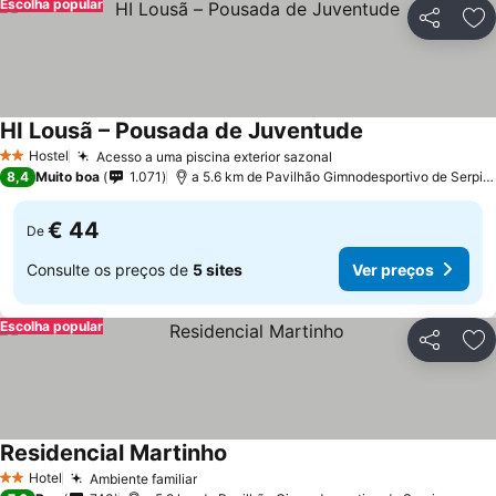
Escolha popular
Partilhar
Ad
HI Lousã – Pousada de Juventude
Hostel
Acesso a uma piscina exterior sazonal
2 Estrelas
8,4
Muito boa
1.071
a 5.6 km de Pavilhão Gimnodesportivo de Serpins
€ 44
De
Consulte os preços de
5 sites
Ver preços
Escolha popular
Partilhar
Ad
Residencial Martinho
Hotel
Ambiente familiar
2 Estrelas