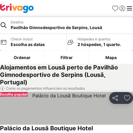
Favoritos
Iniciar
Me
Destino
Pavilhão Gimnodesportivo de Serpins, Lousã
Check-in/out
Hóspedes e quartos
Escolha as datas
2 hóspedes, 1 quarto.
Ordenar
Filtrar
Mapa
Alojamentos em Lousã perto de Pavilhão
Gimnodesportivo de Serpins (Lousã,
Portugal)
Como os pagamentos influenciam os resultados
Escolha popular
Partilhar
Ad
Palácio da Lousã Boutique Hotel