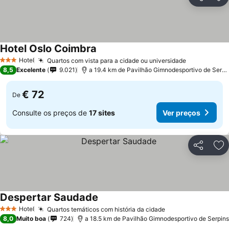
Partilhar
Ad
Hotel Oslo Coimbra
Hotel
Quartos com vista para a cidade ou universidade
3 Estrelas
8,5
Excelente
9.021
a 19.4 km de Pavilhão Gimnodesportivo de Serpins
€ 72
De
Consulte os preços de
17 sites
Ver preços
Partilhar
Ad
Despertar Saudade
Hotel
Quartos temáticos com história da cidade
3 Estrelas
8,0
Muito boa
724
a 18.5 km de Pavilhão Gimnodesportivo de Serpins