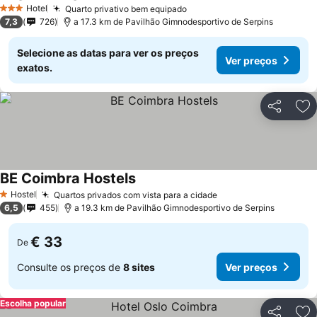
Hotel
Quarto privativo bem equipado
3 Estrelas
7,3
726
a 17.3 km de Pavilhão Gimnodesportivo de Serpins
Selecione as datas para ver os preços
Ver preços
exatos.
Partilhar
Ad
BE Coimbra Hostels
Hostel
Quartos privados com vista para a cidade
1 Estrelas
6,5
455
a 19.3 km de Pavilhão Gimnodesportivo de Serpins
€ 33
De
Consulte os preços de
8 sites
Ver preços
Escolha popular