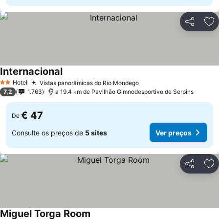
Partilhar
Ad
Internacional
Hotel
Vistas panorâmicas do Rio Mondego
2 Estrelas
7,2
1.763
a 19.4 km de Pavilhão Gimnodesportivo de Serpins
€ 47
De
Consulte os preços de
5 sites
Ver preços
Partilhar
Ad
Miguel Torga Room