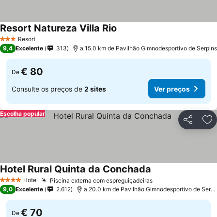
Resort Natureza Villa Rio
Resort
3 Estrelas
9,4
Excelente
313
a 15.0 km de Pavilhão Gimnodesportivo de Serpins
€ 80
De
Consulte os preços de
2 sites
Ver preços
Escolha popular
Partilhar
Ad
Hotel Rural Quinta da Conchada
Hotel
Piscina externa com espreguiçadeiras
4 Estrelas
9,0
Excelente
2.612
a 20.0 km de Pavilhão Gimnodesportivo de Serpins
€ 70
De