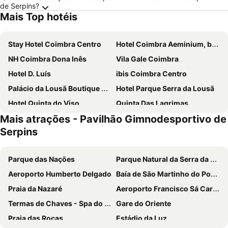
de Serpins?
Mais Top hotéis
Stay Hotel Coimbra Centro
Hotel Coimbra Aeminium, by Meliá
NH Coimbra Dona Inês
Vila Gale Coimbra
Hotel D. Luís
ibis Coimbra Centro
Palácio da Lousã Boutique Hotel
Hotel Parque Serra da Lousã
Hotel Quinta do Viso
Quinta Das Lagrimas
Mais atrações - Pavilhão Gimnodesportivo de
Hotel Astoria
Hotel Rural Quinta da Conchada
Serpins
Hotel Oslo Coimbra
Hotel Ibn-Arrik
Residencial Martinho
Hotel Mondego
Parque das Nações
Parque Natural da Serra da Estrela
Vale das Maias - Casa de Campo
Casa de São Bento by PURUS
Aeroporto Humberto Delgado
Baía de São Martinho do Porto
Hotel de Arganil
Hotel Bem Estar
Praia da Nazaré
Aeroporto Francisco Sá Carneiro
Internacional
Hotel Botanico de Coimbra
Termas de Chaves - Spa do Imperador
Gare do Oriente
Riversuites
Miguel Torga Room
Praia das Rocas
Estádio da Luz
Guest House Infante Dom Henrique
Casa D'Avó Mila