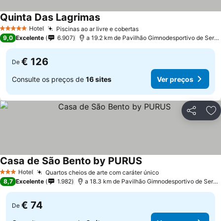
Quinta Das Lagrimas
Hotel
Piscinas ao ar livre e cobertas
5 Estrelas
9,0
Excelente
6.907
a 19.2 km de Pavilhão Gimnodesportivo de Serpins
€ 126
De
Consulte os preços de
16 sites
Ver preços
Partilhar
Ad
Casa de São Bento by PURUS
Hotel
Quartos cheios de arte com caráter único
3 Estrelas
8,7
Excelente
1.982
a 18.3 km de Pavilhão Gimnodesportivo de Serpins
€ 74
De