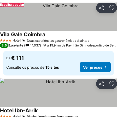
Escolha popular
Partilhar
Ad
Vila Gale Coimbra
Hotel
Duas experiências gastronômicas distintas
4 Estrelas
8,6
Excelente
11.037
a 19.9 km de Pavilhão Gimnodesportivo de Serpins
€ 111
De
Consulte os preços de
15 sites
Ver preços
Partilhar
Ad
Hotel Ibn-Arrik
Hotel
Piscina interior com água aquecida