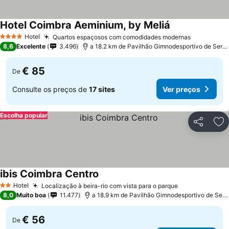
Hotel Coimbra Aeminium, by Meliá
Hotel
Quartos espaçosos com comodidades modernas
4 Estrelas
8,6
Excelente
3.496
a 18.2 km de Pavilhão Gimnodesportivo de Serpins
€ 85
De
Consulte os preços de
17 sites
Ver preços
Escolha popular
Partilhar
Ad
ibis Coimbra Centro
Hotel
Localização à beira-rio com vista para o parque
2 Estrelas
8,0
Muito boa
11.477
a 18.9 km de Pavilhão Gimnodesportivo de Serpins
€ 56
De