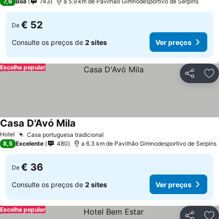
7,6
Boa
743
a 5.9 km de Pavilhão Gimnodesportivo de Serpins
€ 52
De
Consulte os preços de
2 sites
Ver preços
Escolha popular
Partilhar
Ad
Casa D'Avó Mila
Hotel
Casa portuguesa tradicional
8,5
Excelente
480
a 6.3 km de Pavilhão Gimnodesportivo de Serpins
€ 36
De
Consulte os preços de
2 sites
Ver preços
Escolha popular