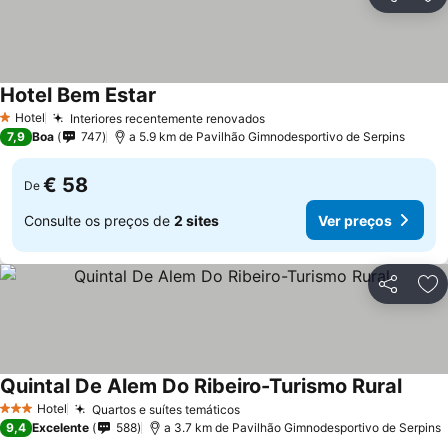
Partilhar
Ad
Hotel Bem Estar
Hotel
Interiores recentemente renovados
1 Estrelas
7,9
Boa
747
a 5.9 km de Pavilhão Gimnodesportivo de Serpins
€ 58
De
Consulte os preços de
2 sites
Ver preços
Partilhar
Ad
Quintal De Alem Do Ribeiro-Turismo Rural
Hotel
Quartos e suítes temáticos
3 Estrelas
9,4
Excelente
588
a 3.7 km de Pavilhão Gimnodesportivo de Serpins