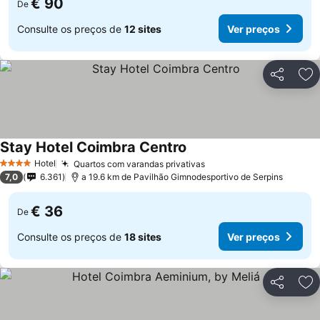
€ 90
De
Consulte os preços de
12 sites
Ver preços
Partilhar
Ad
Stay Hotel Coimbra Centro
Hotel
Quartos com varandas privativas
4 Estrelas
7,0
6.361
a 19.6 km de Pavilhão Gimnodesportivo de Serpins
€ 36
De
Consulte os preços de
18 sites
Ver preços
Partilhar
Ad