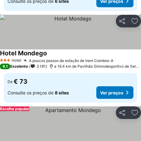
Consulte os preços de
6 sites
Ver preços
Partilhar
Ad
Hotel Mondego
Hotel
A poucos passos da estação de trem Coimbra-A
3 Estrelas
9,1
Excelente
3.181
a 19.4 km de Pavilhão Gimnodesportivo de Serpins
€ 73
De
Consulte os preços de
8 sites
Ver preços
Escolha popular
Partilhar
Ad