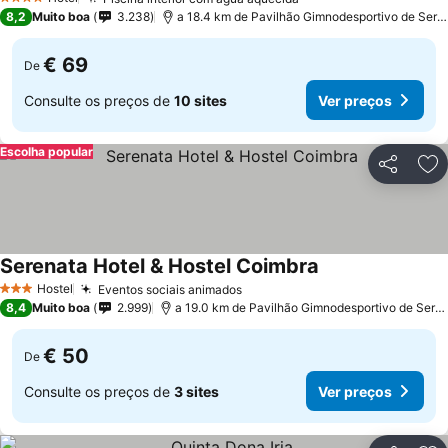
4 Estrelas
8,2
Muito boa
3.238
a 18.4 km de Pavilhão Gimnodesportivo de Serpins
€ 69
De
Consulte os preços de
10 sites
Ver preços
Escolha popular
Partilhar
Ad
Serenata Hotel & Hostel Coimbra
Hostel
Eventos sociais animados
3 Estrelas
8,4
Muito boa
2.999
a 19.0 km de Pavilhão Gimnodesportivo de Serpins
€ 50
De
Consulte os preços de
3 sites
Ver preços