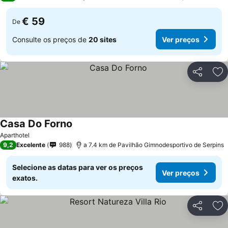
€ 59
De
Consulte os preços de
20 sites
Ver preços
Partilhar
Ad
Casa Do Forno
Aparthotel
9,2
Excelente
988
a 7.4 km de Pavilhão Gimnodesportivo de Serpins
Selecione as datas para ver os preços
Ver preços
exatos.
Partilhar
Ad