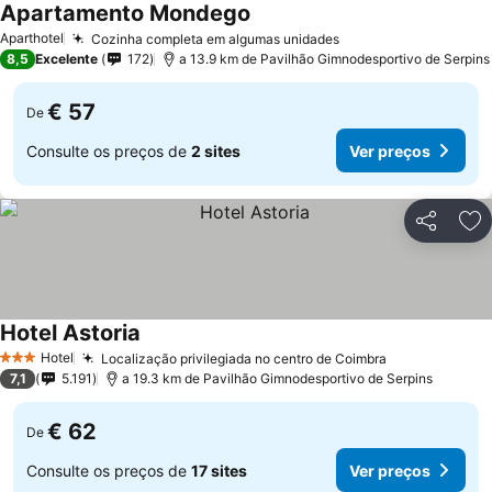
Apartamento Mondego
Aparthotel
Cozinha completa em algumas unidades
8,5
Excelente
172
a 13.9 km de Pavilhão Gimnodesportivo de Serpins
€ 57
De
Consulte os preços de
2 sites
Ver preços
Partilhar
Ad
Hotel Astoria
Hotel
Localização privilegiada no centro de Coimbra
3 Estrelas
7,1
5.191
a 19.3 km de Pavilhão Gimnodesportivo de Serpins
€ 62
De
Consulte os preços de
17 sites
Ver preços