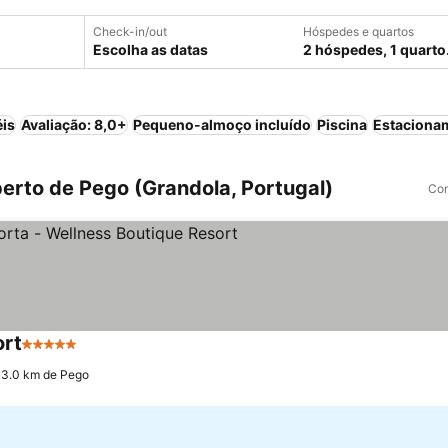
Check-in/out
Hóspedes e quartos
Escolha as datas
2 hóspedes, 1 quarto
éis
Avaliação: 8,0+
Pequeno-almoço incluído
Piscina
Estaciona
erto de Pego (Grandola, Portugal)
Com
ort
5 Estrelas
Ver preços
 3.0 km de Pego