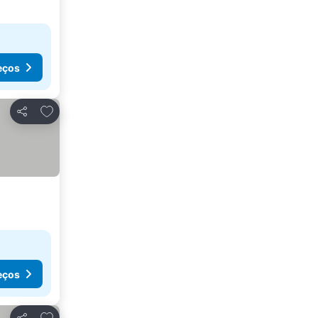
eços
Adicionar aos favoritos
Partilhar
eços
Adicionar aos favoritos