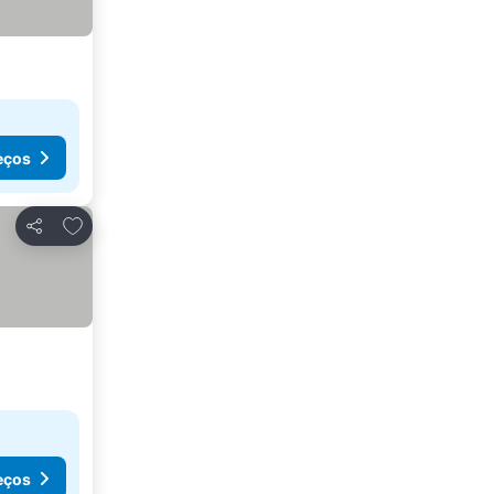
eços
Adicionar aos favoritos
Partilhar
eços