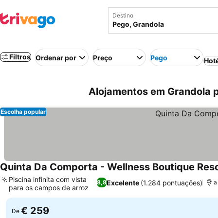
Destino
Filtros
Ordenar por
Preço
Pego
Hot
Alojamentos em Grandola p
Escolha popular
Quinta Da Comporta - Wellness Boutique Res
Piscina infinita com vista
Excelente
(1.284 pontuações)
8,8
a
para os campos de arroz
Ver preços
€ 259
De