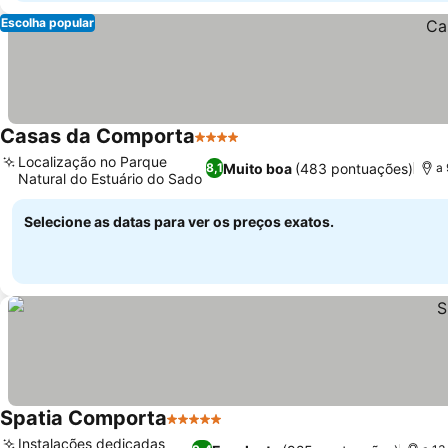
Escolha popular
Casas da Comporta
4 Estrelas
Ver preços
Localização no Parque
Muito boa
(483 pontuações)
8,1
a 
Natural do Estuário do Sado
Ver preços
Selecione as datas para ver os preços exatos.
Spatia Comporta
5 Estrelas
Ver preços
Instalações dedicadas