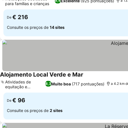
Excelente
(925 pontuações)
9,4
a 13
para famílias e crianças
Ver preços
€ 216
De
Consulte os preços de
14 sites
Alojamento Local Verde e Mar
Ver preços
Atividades de
Muito boa
(717 pontuações)
8,3
a 4.2 km 
equitação e
Ver preços
mergulho
€ 96
De
Consulte os preços de
2 sites