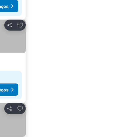
eços
Adicionar aos favoritos
Partilhar
eços
Adicionar aos favoritos
Partilhar