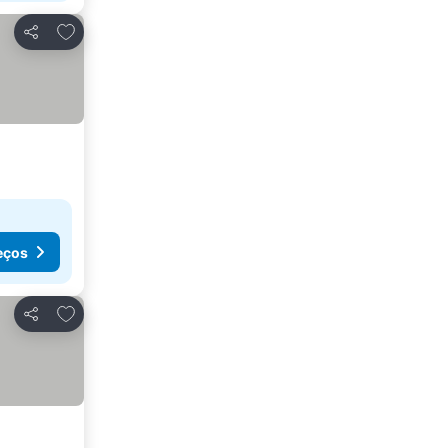
Adicionar aos favoritos
Partilhar
eços
Adicionar aos favoritos
Partilhar