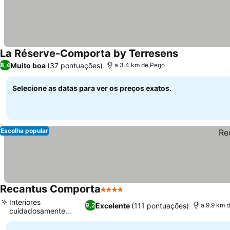
La Réserve-Comporta by Terresens
Ver preços
Muito boa
(37 pontuações)
8,4
a 3.4 km de Pego
Selecione as datas para ver os preços exatos.
Escolha popular
Recantus Comporta
4 Estrelas
Ver preços
Interiores
Excelente
(111 pontuações)
9,2
a 9.9 km 
cuidadosamente
Ver preços
projetados