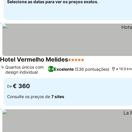
Selecione as datas para ver os preços exatos.
Hotel Vermelho Melides
5 Estrelas
Ver preços
Quartos únicos com
Excelente
(536 pontuações)
9,4
a 16.9 km
design individual
Ver preços
€ 360
De
Consulte os preços de
7 sites