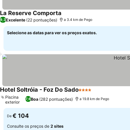
La Reserve Comporta
Ver preços
Excelente
(22 pontuações)
9,3
a 3.4 km de Pego
Selecione as datas para ver os preços exatos.
Hotel Soltróia - Foz Do Sado
4 Estrelas
Ver preços
Piscina
Boa
(282 pontuações)
7,6
a 19.8 km de Pego
exterior
Ver preços
€ 104
De
Consulte os preços de
2 sites