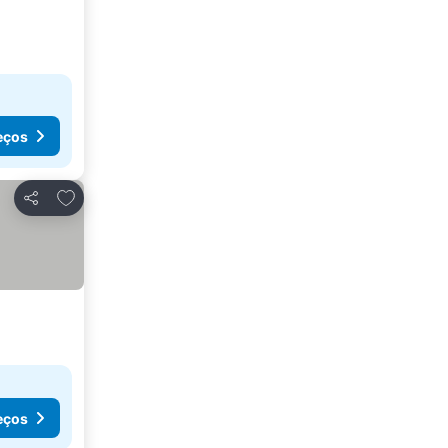
eços
Adicionar aos favoritos
Partilhar
eços