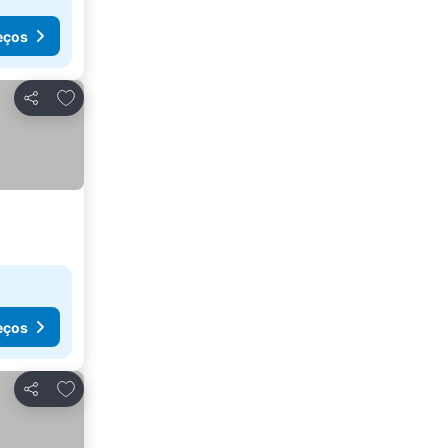
eços
Adicionar aos favoritos
Partilhar
eços
Adicionar aos favoritos
Partilhar