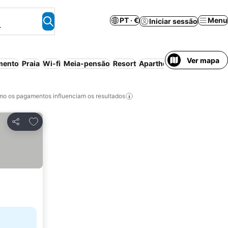
PT · €
Menu
Iniciar sessão
.
Ver mapa
mento
Praia
Wi-fi
Meia-pensão
Resort
Aparthotel
Animais perm
o os pagamentos influenciam os resultados
Adicionar aos favoritos
Partilhar