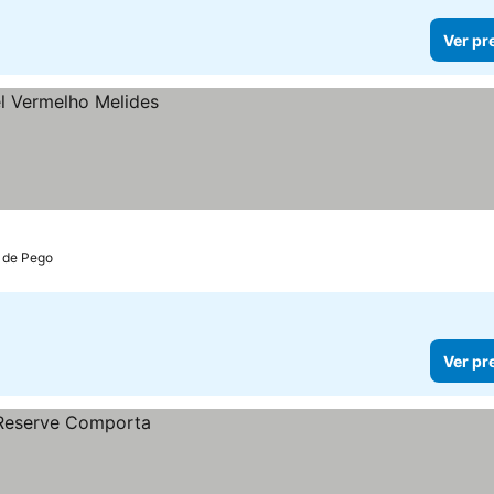
Ver pr
 de Pego
Ver pr