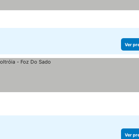
Ver pr
Ver pr