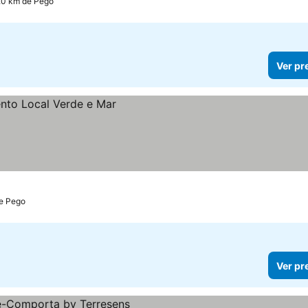
.0 km de Pego
Ver pr
de Pego
Ver pr