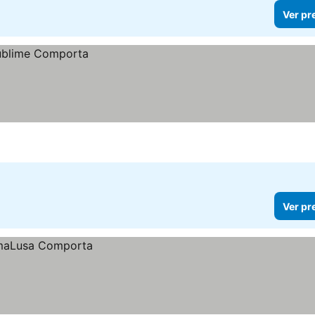
Ver pr
Ver pr