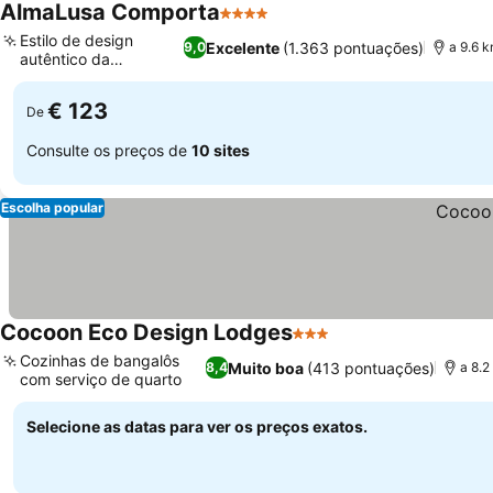
AlmaLusa Comporta
4 Estrelas
Ver preços
Estilo de design
Excelente
(1.363 pontuações)
9,0
a 9.6 
autêntico da
Ver preços
Comporta
€ 123
De
Consulte os preços de
10 sites
Escolha popular
Cocoon Eco Design Lodges
3 Estrelas
Ver preços
Cozinhas de bangalôs
Muito boa
(413 pontuações)
8,4
a 8.
com serviço de quarto
Ver preços
Selecione as datas para ver os preços exatos.