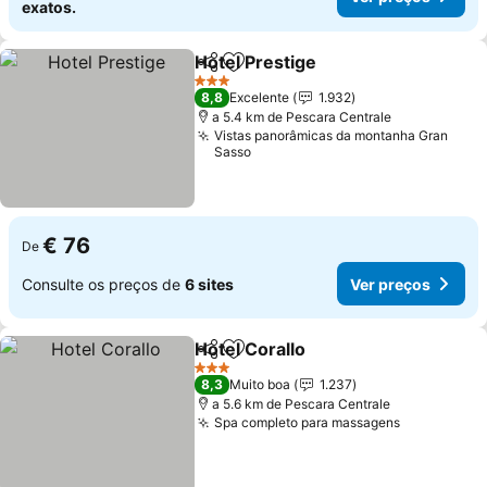
exatos.
Hotel Prestige
Partilhar
Adicionar aos favoritos
Ver preços
3 Estrelas
8,8
Excelente
1.932
a 5.4 km de Pescara Centrale
Vistas panorâmicas da montanha Gran
Sasso
€ 76
De
Consulte os preços de
6 sites
Ver preços
Hotel Corallo
Partilhar
Adicionar aos favoritos
Ver preços
3 Estrelas
8,3
Muito boa
1.237
a 5.6 km de Pescara Centrale
Spa completo para massagens
Ver preço