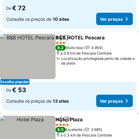
€ 72
De
Consulte os preços de
10 sites
Ver preços
B&B HOTEL Pescara
Partilhar
Adicionar aos favoritos
Ver p
3 Estrelas
8,2
Muito boa
4.954
a 0.9 km de Pescara Centrale
Localização privilegiada perto da cidade e
da praia
Escolha popular
€ 53
De
Consulte os preços de
13 sites
Ver preços
Hotel Plaza
Partilhar
Adicionar aos favoritos
Ver preços
4 Estrelas
8,5
Excelente
3.685
a 0.3 km de Pescara Centrale