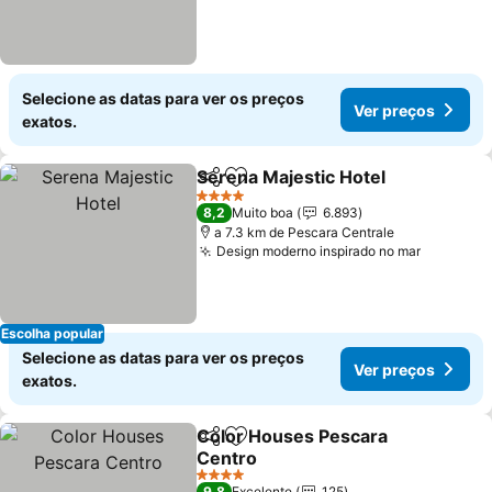
Selecione as datas para ver os preços
Ver preços
exatos.
Serena Majestic Hotel
Partilhar
Adicionar aos favoritos
Ver 
4 Estrelas
8,2
Muito boa
6.893
a 7.3 km de Pescara Centrale
Design moderno inspirado no mar
Ver preç
Escolha popular
Selecione as datas para ver os preços
Ver preços
exatos.
Color Houses Pescara
Partilhar
Adicionar aos favoritos
Centro
Ver preços
4 Estrelas
9,8
Excelente
125