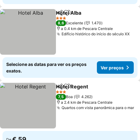
Hotel Alba
Partilhar
Adicionar aos favoritos
Ver preços
3 Estrelas
8,6
Excelente
1.470
a 0.4 km de Pescara Centrale
Edifício histórico do início do século XX
Ver 
Selecione as datas para ver os preços
Ver preços
exatos.
Hotel Regent
Partilhar
Adicionar aos favoritos
Ver preços
3 Estrelas
7,5
Boa
4.262
a 2.4 km de Pescara Centrale
Quartos com vista panorâmica para o mar
Ve
€ 59
De