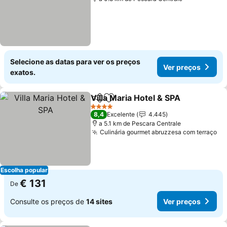
Selecione as datas para ver os preços
Ver preços
exatos.
Villa Maria Hotel & SPA
Partilhar
Adicionar aos favoritos
Ver
4 Estrelas
8,4
Excelente
4.445
a 5.1 km de Pescara Centrale
Culinária gourmet abruzzesa com terraço
Ve
Escolha popular
€ 131
De
Consulte os preços de
14 sites
Ver preços