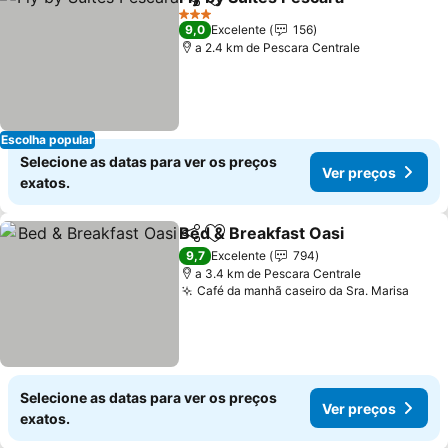
Partilhar
Adicionar aos favoritos
Ver 
3 Estrelas
9,0
Excelente
156
a 2.4 km de Pescara Centrale
Escolha popular
Selecione as datas para ver os preços
Ver preços
exatos.
Bed & Breakfast Oasi
Partilhar
Adicionar aos favoritos
Ver 
9,7
Excelente
794
a 3.4 km de Pescara Centrale
Café da manhã caseiro da Sra. Marisa
Ver 
Selecione as datas para ver os preços
Ver preços
exatos.