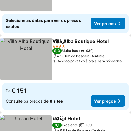
Selecione as datas para ver os preços
Ver preços
exatos.
Villa Alba Boutique Hotel
Partilhar
Adicionar aos favoritos
V
4 Estrelas
8,3
Muito boa
639
a 1.6 km de Pescara Centrale
Acesso privativo à praia para hóspedes
Ver 
€ 151
De
Consulte os preços de
8 sites
Ver preços
Urban Hotel
Partilhar
Adicionar aos favoritos
Ver preços
9,1
Excelente
169
a 0.8 km de Pescara Centrale