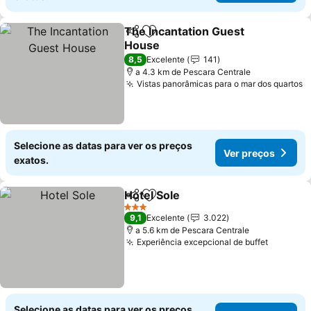
The Incantation Guest
Partilhar
Adicionar aos favoritos
House
Ver preços
8,5
Excelente
141
a 4.3 km de Pescara Centrale
Vistas panorâmicas para o mar dos quartos
V
Selecione as datas para ver os preços
Ver preços
exatos.
Hotel Sole
Partilhar
Adicionar aos favoritos
Ver preços
3 Estrelas
9,1
Excelente
3.022
a 5.6 km de Pescara Centrale
Experiência excepcional de buffet
Ver pre
Selecione as datas para ver os preços