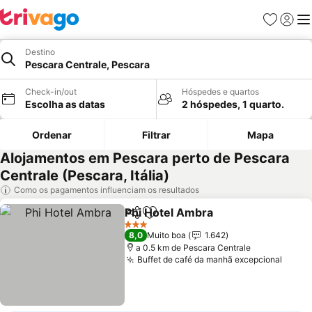
Favoritos
Iniciar
Me
Destino
Pescara Centrale, Pescara
Check-in/out
Hóspedes e quartos
Escolha as datas
2 hóspedes, 1 quarto.
Ordenar
Filtrar
Mapa
Alojamentos em Pescara perto de Pescara
Centrale (Pescara, Itália)
Como os pagamentos influenciam os resultados
Phi Hotel Ambra
Partilhar
Adicionar aos favoritos
Ver preço
3 Estrelas
8,0
Muito boa
1.642
a 0.5 km de Pescara Centrale
Buffet de café da manhã excepcional
Ver p