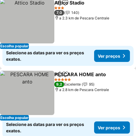
Attico Stadio
Partilhar
Adicionar aos favoritos
Ver preços
3 Estrelas
7,0
140
a 2.3 km de Pescara Centrale
Escolha popular
Selecione as datas para ver os preços
Ver preços
exatos.
PESCARA HOME anto
Partilhar
Adicionar aos favoritos
Ver 
5 Estrelas
9,2
Excelente
95
a 2.8 km de Pescara Centrale
Escolha popular
Selecione as datas para ver os preços
Ver preços
exatos.