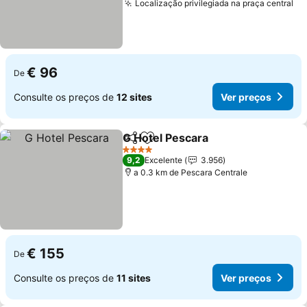
Localização privilegiada na praça central
Ve
€ 96
De
Consulte os preços de
12 sites
Ver preços
G Hotel Pescara
Partilhar
Adicionar aos favoritos
Ver preço
4 Estrelas
9,2
Excelente
3.956
a 0.3 km de Pescara Centrale
€ 155
De
Consulte os preços de
11 sites
Ver preços