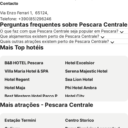
Contacto
Via Enzo Ferrari 1
,
65124
,
Telefone
:
+390(85)296246
Perguntas frequentes sobre Pescara Centrale
O que faz com que Pescara Centrale seja popular em Pescara?
Que alojamentos existem perto de Pescara Centrale?
Quais outras atrações existem perto de Pescara Centrale?
Mais Top hotéis
B&B HOTEL Pescara
Hotel Excelsior
Villa Maria Hotel & SPA
Serena Majestic Hotel
Hotel Regent
Sea Lion Hotel
Hotel Maja
Phi Hotel Ambra
Best Western Hotel Parco Paglia
Hotel City
Mais atrações - Pescara Centrale
Hotel Cirillo Family Club - All Inclusive
Mood Hotel
Casa Ferretti di Ferretti Village
Hotel Salus
Estação Termini
Centro Storico
Domus Corso Umberto 18 B&B
L'Ancora B&B