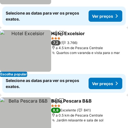
Selecione as datas para ver os preços
Ver preços
exatos.
Hotel Excelsior
Partilhar
Adicionar aos favoritos
Ver preços
3 Estrelas
7,2
3.766
a 4.5 km de Pescara Centrale
Quartos com varanda e vista para o mar
Ver
Escolha popular
Selecione as datas para ver os preços
Ver preços
exatos.
Bella Pescara B&B
Partilhar
Adicionar aos favoritos
Ver pre
3 Estrelas
8,8
Excelente
841
a 0.5 km de Pescara Centrale
Jardim relaxante e sala de sol
Ver preços