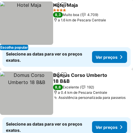
Hotel Maja
Partilhar
Adicionar aos favoritos
Ver preços
4 Estrelas
8,3
Muito boa
4.709
a 1.6 km de Pescara Centrale
Escolha popular
Selecione as datas para ver os preços
Ver preços
exatos.
Domus Corso Umberto
Partilhar
Adicionar aos favoritos
18 B&B
Ver preços
8,8
Excelente
192
a 0.4 km de Pescara Centrale
Assistência personalizada para passeios
Ver
Selecione as datas para ver os preços
Ver preços
exatos.