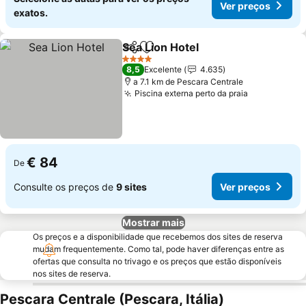
Ver preços
exatos.
Sea Lion Hotel
Partilhar
Adicionar aos favoritos
Ver preços
4 Estrelas
8,5
Excelente
4.635
a 7.1 km de Pescara Centrale
Piscina externa perto da praia
Ver preços
€ 84
De
Consulte os preços de
9 sites
Ver preços
Mostrar mais
Os preços e a disponibilidade que recebemos dos sites de reserva
mudam frequentemente. Como tal, pode haver diferenças entre as
ofertas que consulta no trivago e os preços que estão disponíveis
nos sites de reserva.
Pescara Centrale (Pescara, Itália)