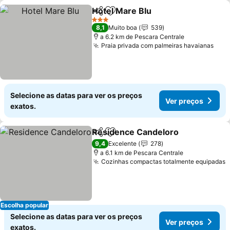
Hotel Mare Blu
Partilhar
Adicionar aos favoritos
Ver preços
3 Estrelas
8,1
Muito boa
539
a 6.2 km de Pescara Centrale
Praia privada com palmeiras havaianas
Ver 
Selecione as datas para ver os preços
Ver preços
exatos.
Residence Candeloro
Partilhar
Adicionar aos favoritos
Ver 
9,4
Excelente
278
a 6.1 km de Pescara Centrale
Cozinhas compactas totalmente equipadas
V
Escolha popular
Selecione as datas para ver os preços
Ver preços
exatos.