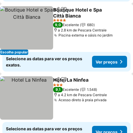
Boutique Hotel e Spa
Partilhar
Adicionar aos favoritos
Città Bianca
Ver preços
4 Estrelas
9,0
Excelente
680
a 2.8 km de Pescara Centrale
Piscina externa e oásis no jardim
Ver preç
Escolha popular
Selecione as datas para ver os preços
Ver preços
exatos.
Hotel La Ninfea
Partilhar
Adicionar aos favoritos
Ver preços
3 Estrelas
9,1
Excelente
1.548
a 4.2 km de Pescara Centrale
Acesso direto à praia privada
Ver preços
Selecione as datas para ver os preços
Ver preços