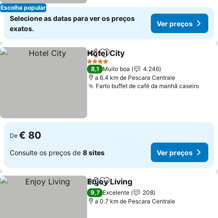
Escolha popular
Selecione as datas para ver os preços
Ver preços
exatos.
Hotel City
Partilhar
Adicionar aos favoritos
Ver preços
4 Estrelas
8,1
Muito boa
4.246
a 6.4 km de Pescara Centrale
Farto buffet de café da manhã caseiro
Ver 
€ 80
De
Consulte os preços de
8 sites
Ver preços
Enjoy Living
Partilhar
Adicionar aos favoritos
Ver preços
9,7
Excelente
208
a 0.7 km de Pescara Centrale