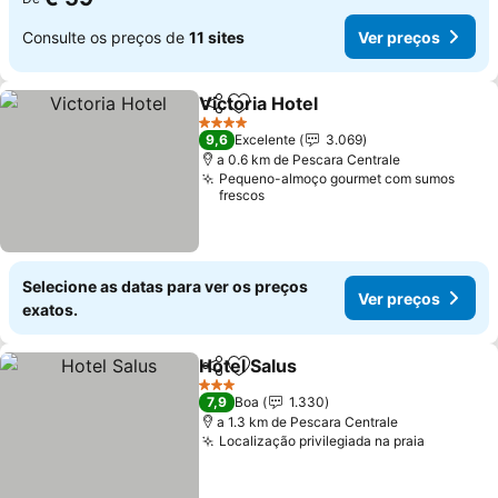
Consulte os preços de
11 sites
Ver preços
Victoria Hotel
Partilhar
Adicionar aos favoritos
Ver preços
4 Estrelas
9,6
Excelente
3.069
a 0.6 km de Pescara Centrale
Pequeno-almoço gourmet com sumos
frescos
Selecione as datas para ver os preços
Ver preços
exatos.
Hotel Salus
Partilhar
Adicionar aos favoritos
Ver preços
3 Estrelas
7,9
Boa
1.330
a 1.3 km de Pescara Centrale
Localização privilegiada na praia
Ver preç