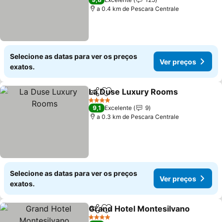
a 0.4 km de Pescara Centrale
Selecione as datas para ver os preços
Ver preços
exatos.
La Duse Luxury Rooms
Partilhar
Adicionar aos favoritos
Ver
4 Estrelas
9,1
Excelente
9
a 0.3 km de Pescara Centrale
Selecione as datas para ver os preços
Ver preços
exatos.
Grand Hotel Montesilvano
Partilhar
Adicionar aos favoritos
4 Estrelas