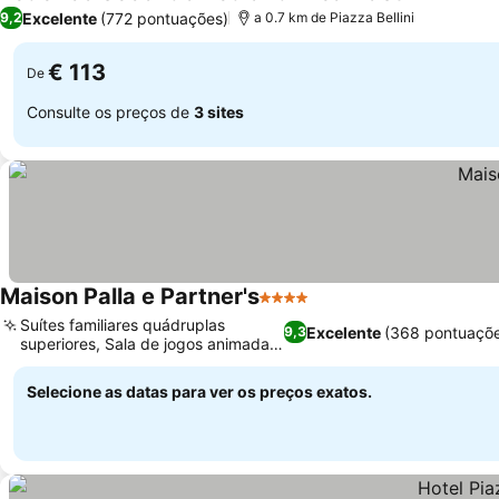
3 Estrelas
Excelente
(772 pontuações)
9,2
a 0.7 km de Piazza Bellini
€ 113
De
Consulte os preços de
3 sites
Maison Palla e Partner's
4 Estrelas
Suítes familiares quádruplas
Excelente
(368 pontuaçõ
9,3
superiores, Sala de jogos animada
no local
Selecione as datas para ver os preços exatos.