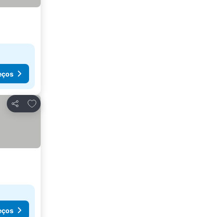
eços
Adicionar aos favoritos
Partilhar
eços