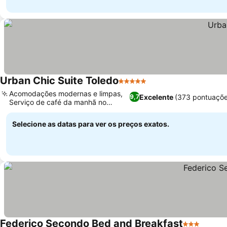
Urban Chic Suite Toledo
5 Estrelas
Acomodações modernas e limpas,
Excelente
(373 pontuaçõe
9,7
Serviço de café da manhã no
quarto
Selecione as datas para ver os preços exatos.
Federico Secondo Bed and Breakfast