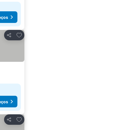
eços
Adicionar aos favoritos
Partilhar
eços
Adicionar aos favoritos
Partilhar