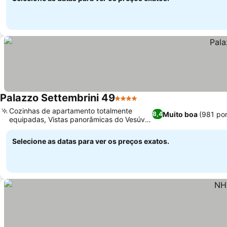
Palazzo Settembrini 49
4 Estrelas
Cozinhas de apartamento totalmente
Muito boa
(981 po
8,4
equipadas, Vistas panorâmicas do Vesúvio
e da cidade
Selecione as datas para ver os preços exatos.