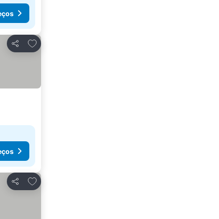
eços
Adicionar aos favoritos
Partilhar
eços
Adicionar aos favoritos
Partilhar