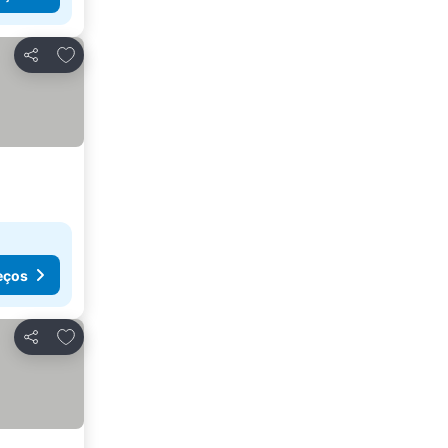
Adicionar aos favoritos
Partilhar
eços
Adicionar aos favoritos
Partilhar