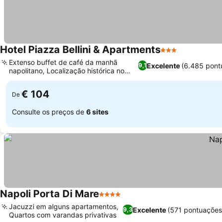
Hotel Piazza Bellini & Apartments
3 Estrelas
Extenso buffet de café da manhã
Excelente
(6.485 pont
9,1
napolitano, Localização histórica no
Centro Antico
€ 104
De
Consulte os preços de
6 sites
Napoli Porta Di Mare
4 Estrelas
Jacuzzi em alguns apartamentos,
Excelente
(571 pontuações
9,3
Quartos com varandas privativas