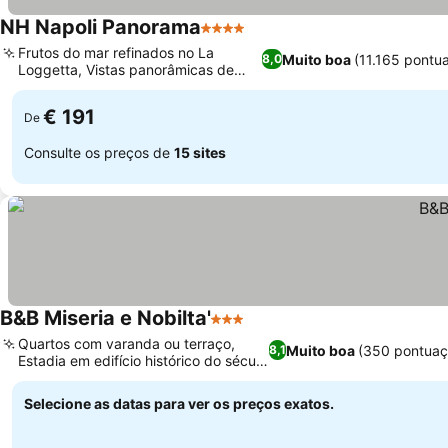
NH Napoli Panorama
4 Estrelas
Frutos do mar refinados no La
Muito boa
(11.165 pontu
8,0
Loggetta, Vistas panorâmicas de
tirar o fôlego
€ 191
De
Consulte os preços de
15 sites
B&B Miseria e Nobilta'
3 Estrelas
Quartos com varanda ou terraço,
Muito boa
(350 pontuaç
8,1
Estadia em edifício histórico do século
XVIII
Selecione as datas para ver os preços exatos.