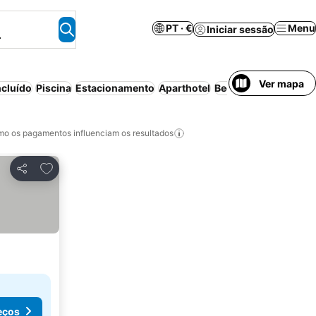
PT · €
Menu
Iniciar sessão
.
Ver mapa
cluído
Piscina
Estacionamento
Aparthotel
Bed & Breakfast
Ar c
o os pagamentos influenciam os resultados
Adicionar aos favoritos
Partilhar
eços