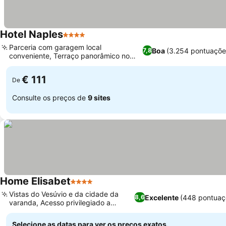
Hotel Naples
4 Estrelas
Parceria com garagem local
Boa
(3.254 pontuaçõe
7,8
conveniente, Terraço panorâmico no
sétimo andar
€ 111
De
Consulte os preços de
9 sites
Home Elisabet
4 Estrelas
Vistas do Vesúvio e da cidade da
Excelente
(448 pontuaç
8,6
varanda, Acesso privilegiado a
transportes
Selecione as datas para ver os preços exatos.