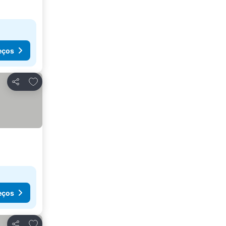
eços
Adicionar aos favoritos
Partilhar
eços
Adicionar aos favoritos