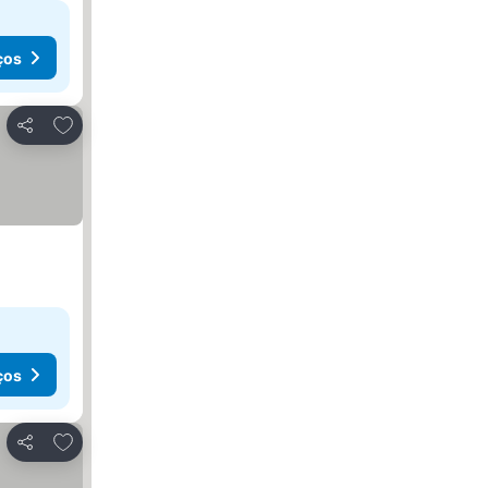
ços
Adicionar aos favoritos
Partilhar
ços
Adicionar aos favoritos
Partilhar