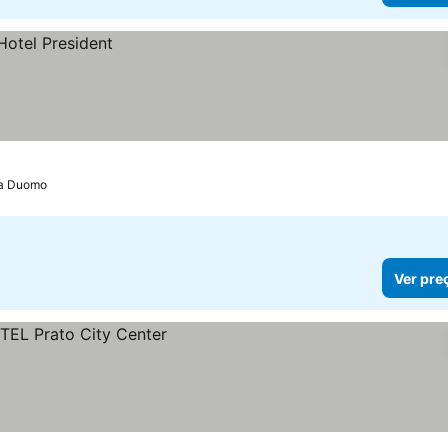
za Duomo
Ver pre