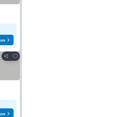
ços
Adicionar aos favoritos
Partilhar
ços