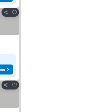
Adicionar aos favoritos
Partilhar
ços
Adicionar aos favoritos
Partilhar