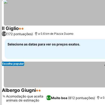
Il Giglio
2 Estrelas
(172 pontuações)
7,4
a 0.6 km de Piazza Duomo
Selecione as datas para ver os preços exatos.
Escolha popular
Albergo Giugni
2 Estrelas
Acomodação que aceita
Muito boa
(812 pontuações)
8,4
a 0
animais de estimação