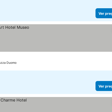
Ver pre
iazza Duomo
Ver pre