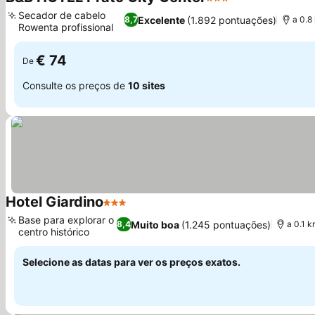
3 Estrelas
Secador de cabelo
Excelente
(1.892 pontuações)
8,7
a 0.8
Rowenta profissional
€ 74
De
Consulte os preços de
10 sites
Hotel Giardino
3 Estrelas
Base para explorar o
Muito boa
(1.245 pontuações)
8,4
a 0.1 
centro histórico
Selecione as datas para ver os preços exatos.