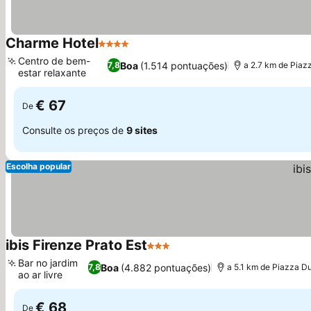
Charme Hotel
4 Estrelas
Centro de bem-
Boa
(1.514 pontuações)
7,8
a 2.7 km de Pia
estar relaxante
€ 67
De
Consulte os preços de
9 sites
Escolha popular
ibis Firenze Prato Est
3 Estrelas
Bar no jardim
Boa
(4.882 pontuações)
7,8
a 5.1 km de Piazza 
ao ar livre
€ 68
De