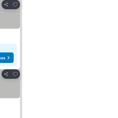
Adicionar aos favoritos
Partilhar
ços
Adicionar aos favoritos
Partilhar