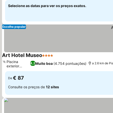
Selecione as datas para ver os preços exatos.
Escolha popular
Art Hotel Museo
4 Estrelas
Piscina
Muito boa
(4.754 pontuações)
8,2
a 2.6 km de P
exterior
sazonal
€ 87
De
Consulte os preços de
12 sites