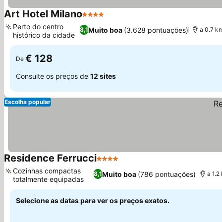
Art Hotel Milano
4 Estrelas
Perto do centro
Muito boa
(3.628 pontuações)
8,1
a 0.7 k
histórico da cidade
€ 128
De
Consulte os preços de
12 sites
Escolha popular
Residence Ferrucci
4 Estrelas
Cozinhas compactas
Muito boa
(786 pontuações)
8,1
a 1.
totalmente equipadas
Selecione as datas para ver os preços exatos.