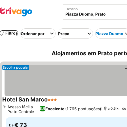
Destino
Filtros
Ordenar por
Preço
Piazza Duomo
Alojamentos em Prato perto
Escolha popular
Hotel San Marco
3 Estrelas
Acesso fácil a
Excelente
(1.765 pontuações)
8,5
a 0.5 km d
Prato Centrale
€ 73
De