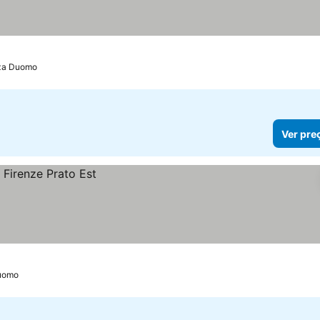
zza Duomo
Ver pre
Duomo