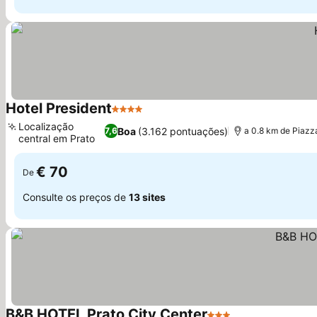
Hotel President
4 Estrelas
Localização
Boa
(3.162 pontuações)
7,6
a 0.8 km de Piaz
central em Prato
€ 70
De
Consulte os preços de
13 sites
B&B HOTEL Prato City Center