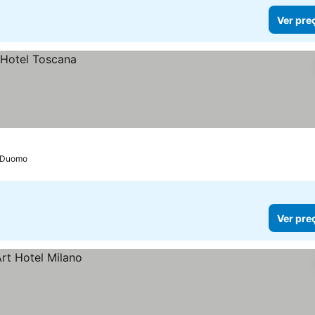
Ver pre
a Duomo
Ver pre