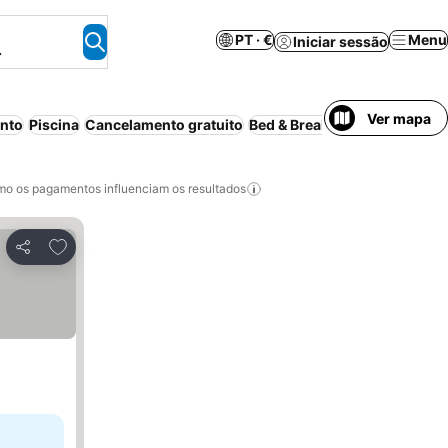
PT · €
Menu
Iniciar sessão
.
Ver mapa
nto
Piscina
Cancelamento gratuito
Bed & Breakfast
Aparthotel
C
o os pagamentos influenciam os resultados
Adicionar aos favoritos
Partilhar