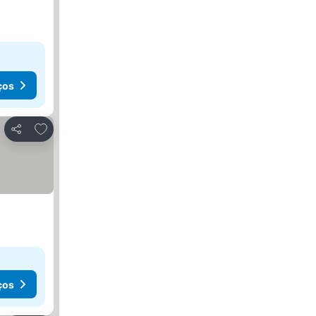
ços
Adicionar aos favoritos
Partilhar
ços