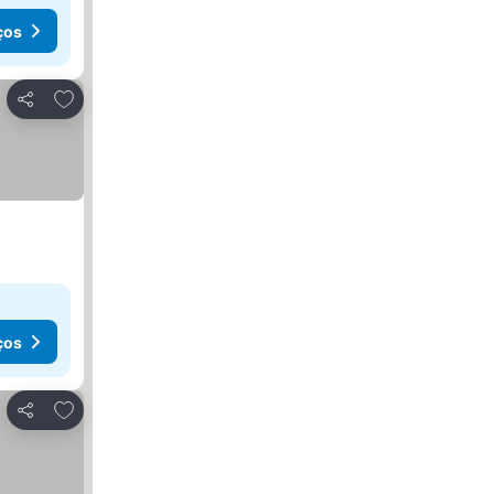
ços
Adicionar aos favoritos
Partilhar
ços
Adicionar aos favoritos
Partilhar