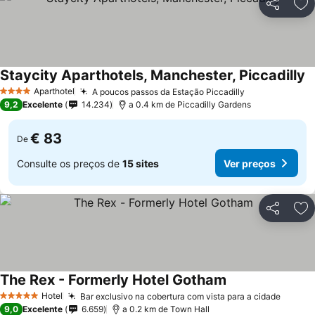
Partilhar
Ad
Staycity Aparthotels, Manchester, Piccadilly
Aparthotel
A poucos passos da Estação Piccadilly
4 Estrelas
9,2
Excelente
14.234
a 0.4 km de Piccadilly Gardens
€ 83
De
Consulte os preços de
15 sites
Ver preços
Partilhar
Ad
The Rex - Formerly Hotel Gotham
Hotel
Bar exclusivo na cobertura com vista para a cidade
5 Estrelas
9,0
Excelente
6.659
a 0.2 km de Town Hall