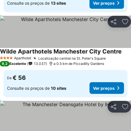
Consulte os preços de
13 sites
Ver preços
Partilhar
Ad
Wilde Aparthotels Manchester City Centre
Aparthotel
Localização central na St. Peter's Square
4 Estrelas
9,2
Excelente
13.037
a 0.5 km de Piccadilly Gardens
€ 56
De
Consulte os preços de
10 sites
Ver preços
Partilhar
Ad