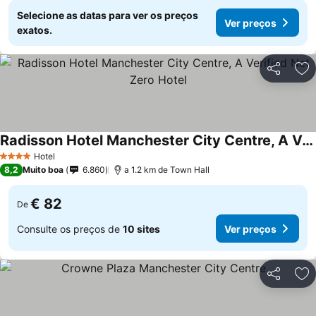
Selecione as datas para ver os preços
Ver preços
exatos.
Partilhar
Ad
Radisson Hotel Manchester City Centre, A Verified Net Zero Hotel
Hotel
4 Estrelas
8,2
Muito boa
6.860
a 1.2 km de Town Hall
€ 82
De
Consulte os preços de
10 sites
Ver preços
Partilhar
Ad