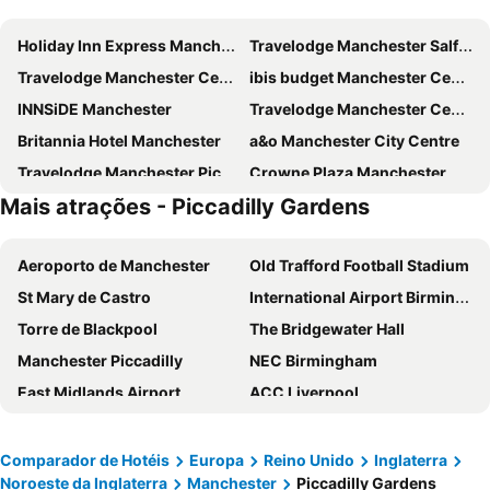
Holiday Inn Express Manchester Airport by IHG
Travelodge Manchester Salford Quays
Travelodge Manchester Central Arena
ibis budget Manchester Centre Pollard Street
INNSiDE Manchester
Travelodge Manchester Central
Britannia Hotel Manchester
a&o Manchester City Centre
Travelodge Manchester Piccadilly
Crowne Plaza Manchester City Centre
Mais atrações - Piccadilly Gardens
Kimpton Clocktower Hotel By Ihg
Tribe Manchester Airport
Mercure Manchester Piccadilly Hotel
ibis budget Manchester Salford Quays
Aeroporto de Manchester
Old Trafford Football Stadium
Sachas Hotel Manchester
Travelodge Manchester Ancoats
St Mary de Castro
International Airport Birmingham
Holiday Inn Express Manchester City Centre Arena by IHG
Hilton Garden Inn Manchester Emirates Old Trafford
Torre de Blackpool
The Bridgewater Hall
Holiday Inn Express Manchester Cc - Oxford Road By Ihg
The Greyhound Hotel
Manchester Piccadilly
NEC Birmingham
YOTEL Manchester Deansgate
Travelodge Manchester Upper Brook Street
East Midlands Airport
ACC Liverpool
Hampton by Hilton Manchester City, Northern Quarter
Holiday Inn Manchester - City Centre By Ihg
Soho
Lime Street Station
ibis Manchester Centre Princess Street
Premier Inn Manchester Portland St
Aeroporto da Ilha de Man
Airport Liverpool John Lennon
Crowne Plaza Manchester Airport by IHG
Premier Inn Manchester Airport Runger Lane South
Comparador de Hotéis
Europa
Reino Unido
Inglaterra
Noroeste da Inglaterra
Manchester
Piccadilly Gardens
Anfield Road
Etihad Stadium
DoubleTree by Hilton Manchester Airport
easyHotel Manchester