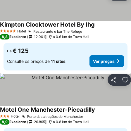
Kimpton Clocktower Hotel By Ihg
Hotel
Restaurante e bar The Refuge
5 Estrelas
8,8
Excelente
12.001
a 0.6 km de Town Hall
€ 125
De
Consulte os preços de
11 sites
Ver preços
Partilhar
Ad
Motel One Manchester-Piccadilly
Hotel
Perto das atrações de Manchester
3 Estrelas
8,9
Excelente
26.865
a 0.8 km de Town Hall