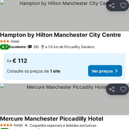
Partilhar
Ad
Hampton by Hilton Manchester City Centre
Hotel
3 Estrelas
8,7
Excelente
28
a 1.0 km de Piccadilly Gardens
€ 112
De
Consulte os preços de
1 site
Ver preços
Partilhar
Ad
Mercure Manchester Piccadilly Hotel
Hotel
Coquetéis especiais e bebidas exclusivas
4 Estrelas