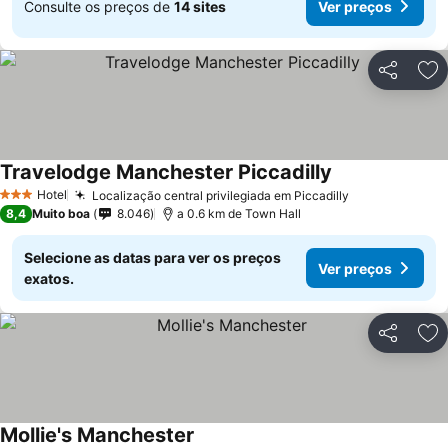
Consulte os preços de
14 sites
Ver preços
Partilhar
Ad
Travelodge Manchester Piccadilly
Hotel
Localização central privilegiada em Piccadilly
3 Estrelas
8,4
Muito boa
8.046
a 0.6 km de Town Hall
Selecione as datas para ver os preços
Ver preços
exatos.
Partilhar
Ad
Mollie's Manchester