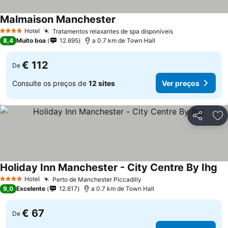
Malmaison Manchester
Hotel
Tratamentos relaxantes de spa disponíveis
4 Estrelas
8,4
Muito boa
12.695
a 0.7 km de Town Hall
€ 112
De
Consulte os preços de
12 sites
Ver preços
Partilhar
Ad
Holiday Inn Manchester - City Centre By Ihg
Hotel
Perto de Manchester Piccadilly
4 Estrelas
9,0
Excelente
12.617
a 0.7 km de Town Hall
€ 67
De