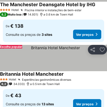
The Manchester Deansgate Hotel by IHG
Hotel
Piscina interior e instalações de bem-estar
4 Estrelas
8,2
Muito boa
14.931
a 0.6 km de Town Hall
€ 138
De
Consulte os preços de
3 sites
Ver preços
Escolha popular
Partilhar
Ad
Britannia Hotel Manchester
Hotel
Experiências gastronômicas diversas
3 Estrelas
6,2
34.033
a 0.5 km de Town Hall
€ 43
De
Consulte os preços de
13 sites
Ver preços