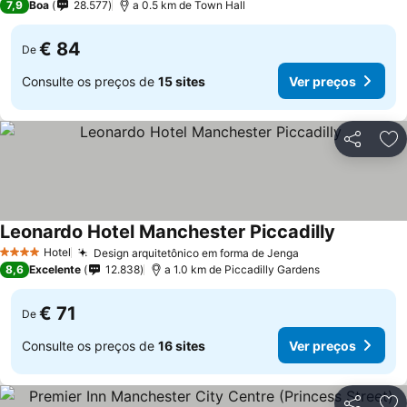
7,9
Boa
28.577
a 0.5 km de Town Hall
€ 84
De
Consulte os preços de
15 sites
Ver preços
Partilhar
Ad
Leonardo Hotel Manchester Piccadilly
Hotel
Design arquitetônico em forma de Jenga
4 Estrelas
8,6
Excelente
12.838
a 1.0 km de Piccadilly Gardens
€ 71
De
Consulte os preços de
16 sites
Ver preços