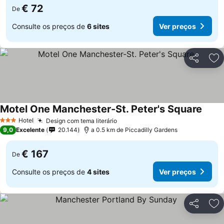
€ 72
De
Consulte os preços de
6 sites
Ver preços
Partilhar
Ad
Motel One Manchester-St. Peter's Square
Hotel
Design com tema literário
3 Estrelas
9,0
Excelente
20.144
a 0.5 km de Piccadilly Gardens
€ 167
De
Consulte os preços de
4 sites
Ver preços
Partilhar
Ad