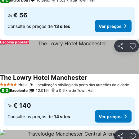
8,2
Muito boa
10.899
a 0.3 km de Town Hall
€ 56
De
Consulte os preços de
13 sites
Ver preços
Escolha popular
Partilhar
Ad
The Lowry Hotel Manchester
Hotel
Localização privilegiada perto das atrações da cidade
5 Estrelas
9,0
Excelente
12.019
a 0.6 km de Town Hall
€ 140
De
Consulte os preços de
14 sites
Ver preços