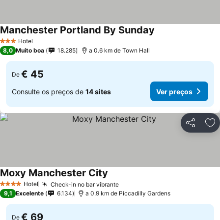
Manchester Portland By Sunday
Hotel
3 Estrelas
8,0
Muito boa
18.285
a 0.6 km de Town Hall
€ 45
De
Consulte os preços de
14 sites
Ver preços
Partilhar
Ad
Moxy Manchester City
Hotel
Check-in no bar vibrante
4 Estrelas
9,1
Excelente
6.134
a 0.9 km de Piccadilly Gardens
€ 69
De