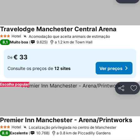
Partilhar
Ad
Travelodge Manchester Central Arena
Hotel
Acomodação que aceita animais de estimação
3 Estrelas
8,1
Muito boa
9.625
a 1.2 km de Town Hall
€ 33
De
Consulte os preços de
12 sites
Ver preços
Escolha popular
Partilhar
Ad
Premier Inn Manchester - Arena/Printworks
Hotel
Localização privilegiada no centro de Manchester
3 Estrelas
8,6
Excelente
10.768
a 0.8 km de Piccadilly Gardens