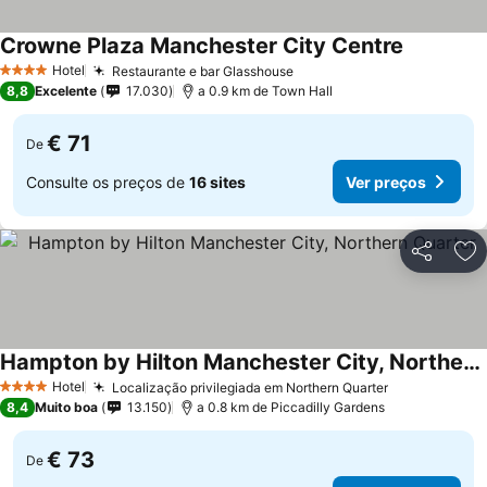
Crowne Plaza Manchester City Centre
Hotel
Restaurante e bar Glasshouse
4 Estrelas
8,8
Excelente
17.030
a 0.9 km de Town Hall
€ 71
De
Consulte os preços de
16 sites
Ver preços
Partilhar
Ad
Hampton by Hilton Manchester City, Northern Quarter
Hotel
Localização privilegiada em Northern Quarter
4 Estrelas
8,4
Muito boa
13.150
a 0.8 km de Piccadilly Gardens
€ 73
De