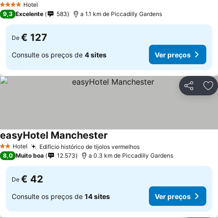
Hotel
4 Estrelas
9,3
Excelente
583
a 1.1 km de Piccadilly Gardens
€ 127
De
Consulte os preços de
4 sites
Ver preços
Partilhar
Ad
easyHotel Manchester
Hotel
Edifício histórico de tijolos vermelhos
2 Estrelas
8,0
Muito boa
12.573
a 0.3 km de Piccadilly Gardens
€ 42
De
Consulte os preços de
14 sites
Ver preços