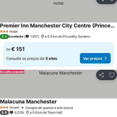
Partilhar
Ad
Premier Inn Manchester City Centre (Princess Street) hotel
Hotel
3 Estrelas
8,4
Excelente
1.557
a 0.9 km de Piccadilly Gardens
€ 151
De
Consulte os preços de
5 sites
Ver preços
Escolha popular
Partilhar
Ad
Malacuna Manchester
Hostel
Designs de quartos e arte únicos
3 Estrelas
6,8
6.276
a 0.8 km de Town Hall