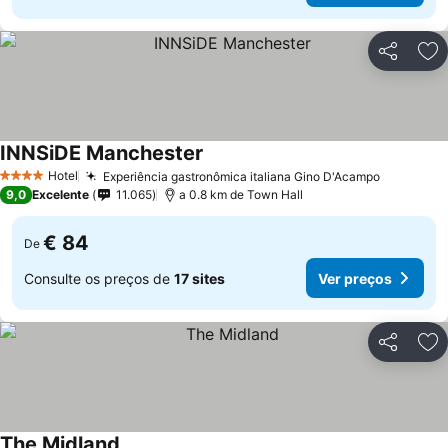
Partilhar
Ad
INNSiDE Manchester
Hotel
Experiência gastronômica italiana Gino D'Acampo
4 Estrelas
9,0
Excelente
11.065
a 0.8 km de Town Hall
€ 84
De
Consulte os preços de
17 sites
Ver preços
Partilhar
Ad
The Midland