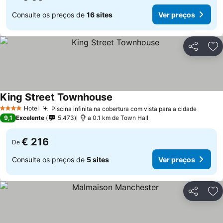
Consulte os preços de
16 sites
Ver preços
Partilhar
Ad
King Street Townhouse
Hotel
Piscina infinita na cobertura com vista para a cidade
4 Estrelas
9,1
Excelente
5.473
a 0.1 km de Town Hall
€ 216
De
Consulte os preços de
5 sites
Ver preços
Partilhar
Ad