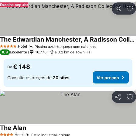
Escolha popular
Partilhar
Ad
The Edwardian Manchester, A Radisson Collection Hotel
Hotel
Piscina azul-turquesa com cabanas
5 Estrelas
8,9
Excelente
16.778
a 0.2 km de Town Hall
€ 148
De
Consulte os preços de
20 sites
Ver preços
Partilhar
Ad
The Alan
Hotel
Estilo industrial-chique