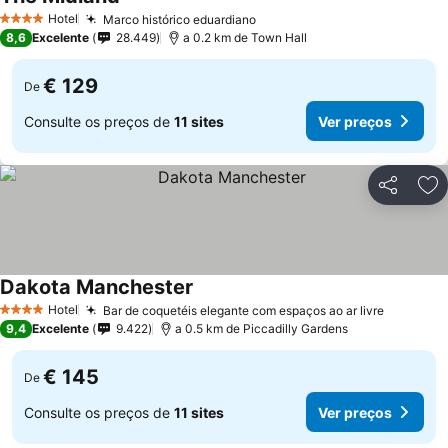
Hotel
Marco histórico eduardiano
4 Estrelas
8,6
Excelente
28.449
a 0.2 km de Town Hall
€ 129
De
Consulte os preços de
11 sites
Ver preços
Partilhar
Ad
Dakota Manchester
Hotel
Bar de coquetéis elegante com espaços ao ar livre
4 Estrelas
9,4
Excelente
9.422
a 0.5 km de Piccadilly Gardens
€ 145
De
Consulte os preços de
11 sites
Ver preços