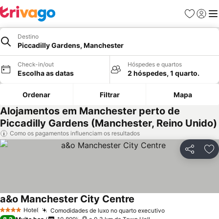
Favoritos
Iniciar
Me
Destino
Piccadilly Gardens, Manchester
Check-in/out
Hóspedes e quartos
Escolha as datas
2 hóspedes, 1 quarto.
Ordenar
Filtrar
Mapa
Alojamentos em Manchester perto de
Piccadilly Gardens (Manchester, Reino Unido)
Como os pagamentos influenciam os resultados
Partilhar
Ad
a&o Manchester City Centre
Hotel
Comodidades de luxo no quarto executivo
4 Estrelas