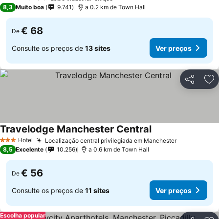
4 Estrelas
8,3
Muito boa
9.741
a 0.2 km de Town Hall
€ 68
De
Consulte os preços de
13 sites
Ver preços
Partilhar
Ad
Travelodge Manchester Central
Hotel
Localização central privilegiada em Manchester
3 Estrelas
8,5
Excelente
10.256
a 0.6 km de Town Hall
€ 56
De
Consulte os preços de
11 sites
Ver preços
Escolha popular