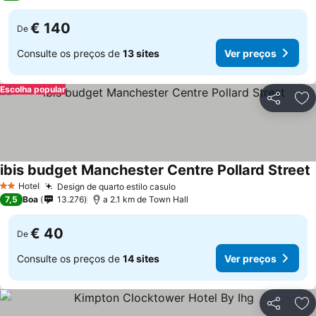
€ 140
De
Consulte os preços de
13 sites
Ver preços
Escolha popular
Partilhar
Ad
ibis budget Manchester Centre Pollard Street
Hotel
Design de quarto estilo casulo
2 Estrelas
7,5
Boa
13.276
a 2.1 km de Town Hall
€ 40
De
Consulte os preços de
14 sites
Ver preços
Partilhar
Ad