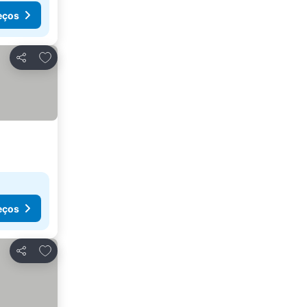
eços
Adicionar aos favoritos
Partilhar
eços
Adicionar aos favoritos
Partilhar