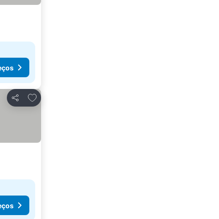
eços
Adicionar aos favoritos
Partilhar
eços