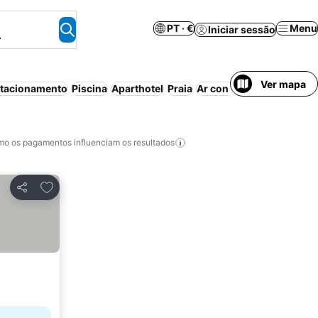
PT · €
Menu
Iniciar sessão
.
Ver mapa
tacionamento
Piscina
Aparthotel
Praia
Ar condicionado
Casa/a
o os pagamentos influenciam os resultados
Adicionar aos favoritos
Partilhar