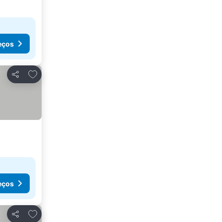
eços
Adicionar aos favoritos
Partilhar
eços
Adicionar aos favoritos
Partilhar