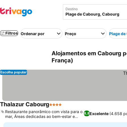
Destino
Filtros
Ordenar por
Preço
Plage de
Alojamentos em Cabourg pe
França)
Escolha popular
Thalazur Cabourg
4 Estrelas
Restaurante panorâmico com vista para o
Excelente
(4.658 p
8,8
mar, Áreas dedicadas ao bem-estar e
relaxamento