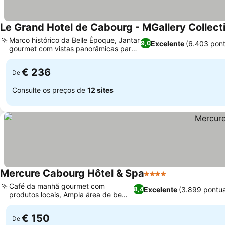
Le Grand Hotel de Cabourg - MGallery Collect
Marco histórico da Belle Époque, Jantar
Excelente
(6.403 pon
9,0
gourmet com vistas panorâmicas para
o mar
€ 236
De
Consulte os preços de
12 sites
Mercure Cabourg Hôtel & Spa
4 Estrelas
Café da manhã gourmet com
Excelente
(3.899 pontu
8,4
produtos locais, Ampla área de bem-
estar e spa
€ 150
De