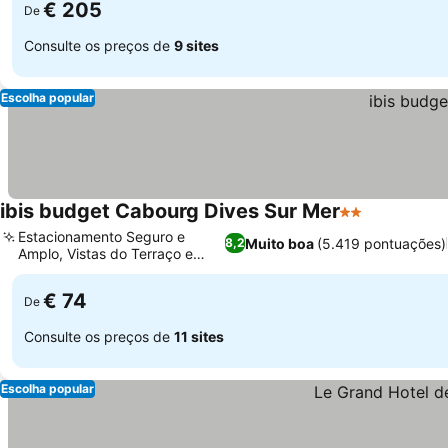
€ 205
De
Consulte os preços de
9 sites
Escolha popular
ibis budget Cabourg Dives Sur Mer
2 Estrelas
Estacionamento Seguro e
Muito boa
(5.419 pontuações)
8,2
Amplo, Vistas do Terraço e
Jardim
€ 74
De
Consulte os preços de
11 sites
Escolha popular