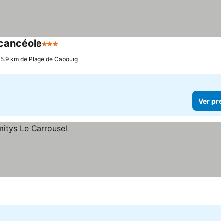
acancéole
3 Estrelas
 5.9 km de Plage de Cabourg
Ver pr