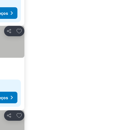
eços
Adicionar aos favoritos
Partilhar
eços
Adicionar aos favoritos
Partilhar