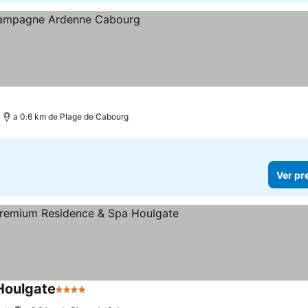
s
a 0.6 km de Plage de Cabourg
Ver pr
Houlgate
4 Estrelas