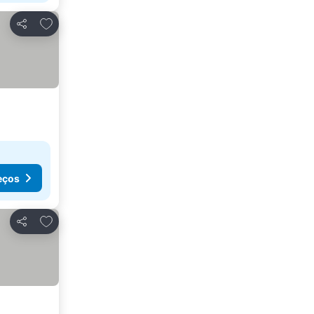
Adicionar aos favoritos
Partilhar
eços
Adicionar aos favoritos
Partilhar