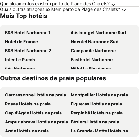
Que alojamentos existem perto de Plage des Chalets?
Quais outras atrações existem perto de Plage des Chalets?
Mais Top hotéis
B&B Hotel Narbonne 1
ibis budget Narbonne Sud
Hotel de France
Novotel Narbonne Sud
B&B Hotel Narbonne 2
Campanile Narbonne
Inter Le Puech
Fasthotel Narbonne
ibis Narbonne
Hôtel La Résidence
Outros destinos de praia populares
Belambra Clubs Résidence Gruissan - Les Ayguades
Logis Hotel De La Clape
ibis budget Narbonne Est
Logis Hotel Mediterranee
Carcassonne Hotéis na praia
Montpellier Hotéis na praia
Brit Hotel Plaisance
Hôtel L'Alsace-Gare sncf
Rosas Hotéis na praia
Figueras Hotéis na praia
Will's Hotel
The Originals City, Hôtel Le Puech, Narbonne
Cap d'Agde Hotéis na praia
Perpinhã Hotéis na praia
Chez Odile
Ampuriabrava Hotéis na praia
Béziers Hotéis na praia
Agde Hotéis na praia
La Grande-Motte Hotéis na praia