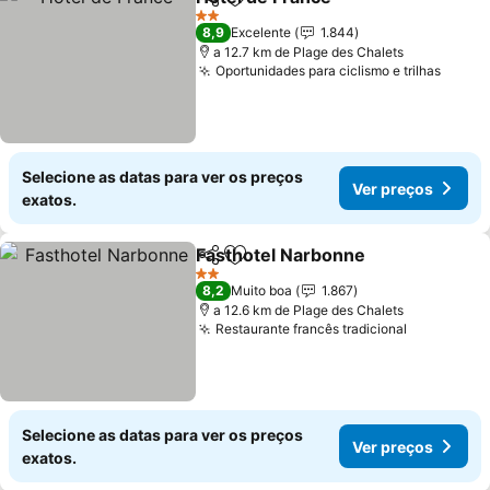
Partilhar
Adicionar aos favoritos
2 Estrelas
8,9
Excelente
1.844
a 12.7 km de Plage des Chalets
Oportunidades para ciclismo e trilhas
Selecione as datas para ver os preços
Ver preços
exatos.
Fasthotel Narbonne
Partilhar
Adicionar aos favoritos
2 Estrelas
8,2
Muito boa
1.867
a 12.6 km de Plage des Chalets
Restaurante francês tradicional
Selecione as datas para ver os preços
Ver preços
exatos.