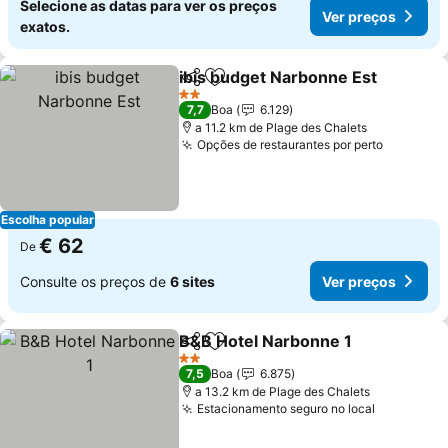
Selecione as datas para ver os preços
Ver preços
exatos.
ibis budget Narbonne Est
Partilhar
Adicionar aos favoritos
2 Estrelas
7,7
Boa
6.129
a 11.2 km de Plage des Chalets
Opções de restaurantes por perto
Escolha popular
€ 62
De
Consulte os preços de
6 sites
Ver preços
B&B Hotel Narbonne 1
Partilhar
Adicionar aos favoritos
2 Estrelas
7,5
Boa
6.875
a 13.2 km de Plage des Chalets
Estacionamento seguro no local