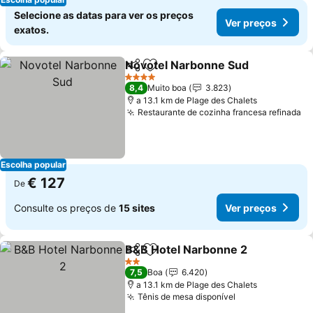
Selecione as datas para ver os preços
Ver preços
exatos.
Novotel Narbonne Sud
Partilhar
Adicionar aos favoritos
4 Estrelas
8,4
Muito boa
3.823
a 13.1 km de Plage des Chalets
Restaurante de cozinha francesa refinada
Escolha popular
€ 127
De
Consulte os preços de
15 sites
Ver preços
B&B Hotel Narbonne 2
Partilhar
Adicionar aos favoritos
2 Estrelas
7,5
Boa
6.420
a 13.1 km de Plage des Chalets
Tênis de mesa disponível