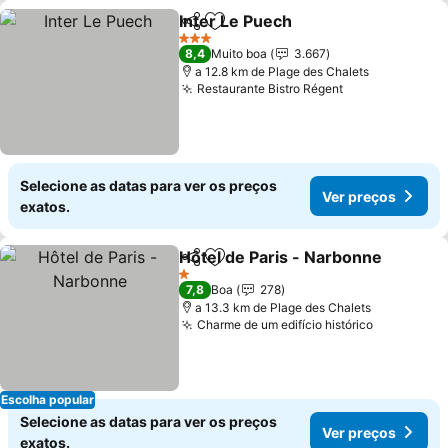
Inter Le Puech
Partilhar
Adicionar aos favoritos
3 Estrelas
8,4
Muito boa
3.667
a 12.8 km de Plage des Chalets
Restaurante Bistro Régent
Selecione as datas para ver os preços
Ver preços
exatos.
Hôtel de Paris - Narbonne
Partilhar
Adicionar aos favoritos
1 Estrelas
7,8
Boa
278
a 13.3 km de Plage des Chalets
Charme de um edifício histórico
Escolha popular
Selecione as datas para ver os preços
Ver preços
exatos.