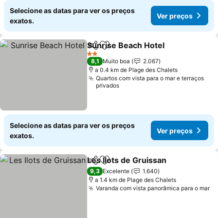
Selecione as datas para ver os preços
Ver preços
exatos.
Sunrise Beach Hotel
Partilhar
Adicionar aos favoritos
2 Estrelas
8,1
Muito boa
2.067
a 0.4 km de Plage des Chalets
Quartos com vista para o mar e terraços
privados
Selecione as datas para ver os preços
Ver preços
exatos.
Les Ilots de Gruissan
Partilhar
Adicionar aos favoritos
9,3
Excelente
1.640
a 1.4 km de Plage des Chalets
Varanda com vista panorâmica para o mar