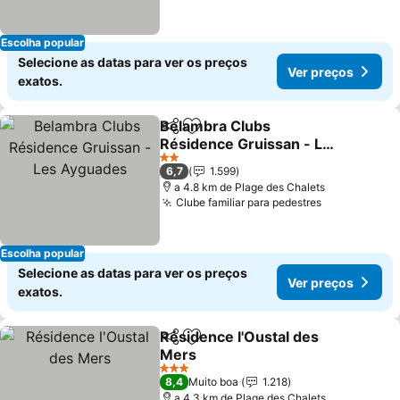
Escolha popular
Selecione as datas para ver os preços
Ver preços
exatos.
Belambra Clubs
Partilhar
Adicionar aos favoritos
Résidence Gruissan - Les
Ayguades
2 Estrelas
6,7
1.599
a 4.8 km de Plage des Chalets
Clube familiar para pedestres
Escolha popular
Selecione as datas para ver os preços
Ver preços
exatos.
Résidence l'Oustal des
Partilhar
Adicionar aos favoritos
Mers
3 Estrelas
8,4
Muito boa
1.218
a 4.3 km de Plage des Chalets