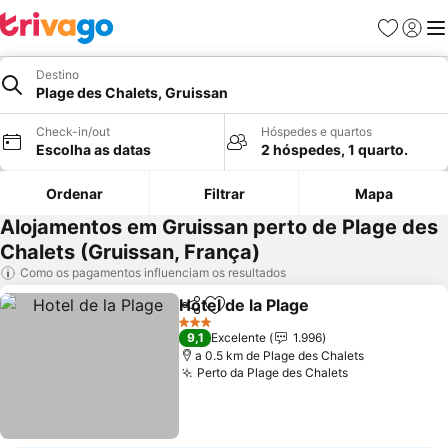
Favoritos
Iniciar
Me
Destino
Plage des Chalets, Gruissan
Check-in/out
Hóspedes e quartos
Escolha as datas
2 hóspedes, 1 quarto.
Ordenar
Filtrar
Mapa
Alojamentos em Gruissan perto de Plage des
Chalets (Gruissan, França)
Como os pagamentos influenciam os resultados
Hotel de la Plage
Partilhar
Adicionar aos favoritos
3 Estrelas
9,1
Excelente
1.996
a 0.5 km de Plage des Chalets
Perto da Plage des Chalets