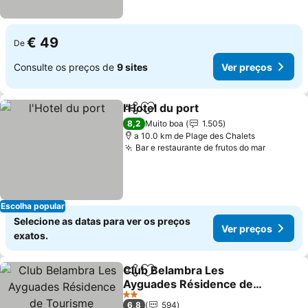
€ 49
De
Consulte os preços de
9 sites
Ver preços
l'Hotel du port
Partilhar
Adicionar aos favoritos
8,2
Muito boa
1.505
a 10.0 km de Plage des Chalets
Bar e restaurante de frutos do mar
Escolha popular
Selecione as datas para ver os preços
Ver preços
exatos.
Club Belambra Les
Partilhar
Adicionar aos favoritos
Ayguades Résidence de
Tourisme
2 Estrelas
6,8
594