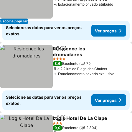
Estacionamento privado atribuído
Escolha popular
Selecione as datas para ver os preços
Ver preços
exatos.
Résidence les
Partilhar
Adicionar aos favoritos
dromadaires
4 Estrelas
8,6
Excelente
79
a 2.2 km de Plage des Chalets
Estacionamento privado exclusivo
Selecione as datas para ver os preços
Ver preços
exatos.
Logis Hotel De La Clape
Partilhar
Adicionar aos favoritos
3 Estrelas
9,0
Excelente
2.304