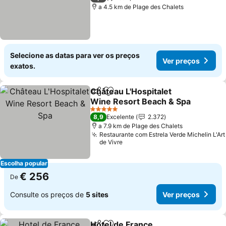
a 4.5 km de Plage des Chalets
Selecione as datas para ver os preços
Ver preços
exatos.
Château L'Hospitalet
Partilhar
Adicionar aos favoritos
Wine Resort Beach & Spa
5 Estrelas
8,9
Excelente
2.372
a 7.9 km de Plage des Chalets
Restaurante com Estrela Verde Michelin L'Art
de Vivre
Escolha popular
€ 256
De
Consulte os preços de
5 sites
Ver preços
Hotel de France