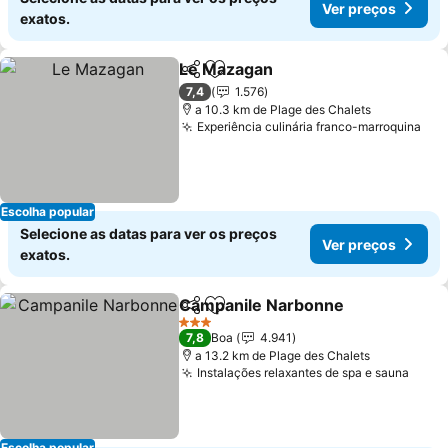
Ver preços
exatos.
Le Mazagan
Partilhar
Adicionar aos favoritos
7,4
1.576
a 10.3 km de Plage des Chalets
Experiência culinária franco-marroquina
Escolha popular
Selecione as datas para ver os preços
Ver preços
exatos.
Campanile Narbonne
Partilhar
Adicionar aos favoritos
3 Estrelas
7,8
Boa
4.941
a 13.2 km de Plage des Chalets
Instalações relaxantes de spa e sauna
Escolha popular