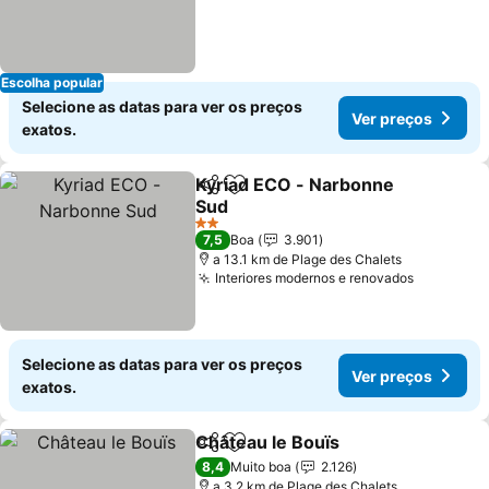
Escolha popular
Selecione as datas para ver os preços
Ver preços
exatos.
Kyriad ECO - Narbonne
Partilhar
Adicionar aos favoritos
Sud
2 Estrelas
7,5
Boa
3.901
a 13.1 km de Plage des Chalets
Interiores modernos e renovados
Selecione as datas para ver os preços
Ver preços
exatos.
Château le Bouïs
Partilhar
Adicionar aos favoritos
8,4
Muito boa
2.126
a 3.2 km de Plage des Chalets