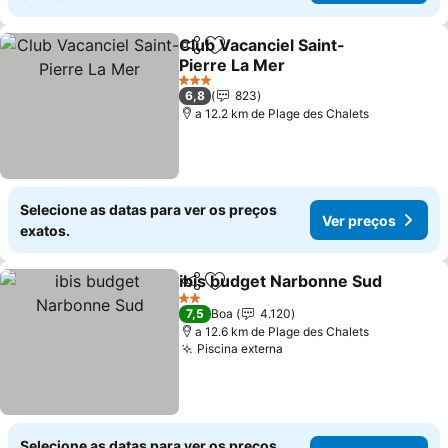
Club Vacanciel Saint-
Partilhar
Adicionar aos favoritos
Pierre La Mer
3 Estrelas
6,8
823
a 12.2 km de Plage des Chalets
Selecione as datas para ver os preços
Ver preços
exatos.
ibis budget Narbonne Sud
Partilhar
Adicionar aos favoritos
2 Estrelas
7,5
Boa
4.120
a 12.6 km de Plage des Chalets
Piscina externa
Selecione as datas para ver os preços