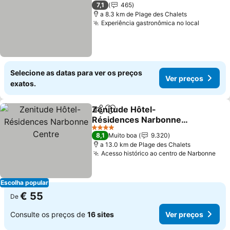
2 Estrelas
7,1
465
a 8.3 km de Plage des Chalets
Experiência gastronômica no local
Selecione as datas para ver os preços
Ver preços
exatos.
Zenitude Hôtel-
Partilhar
Adicionar aos favoritos
Résidences Narbonne
Centre
4 Estrelas
8,1
Muito boa
9.320
a 13.0 km de Plage des Chalets
Acesso histórico ao centro de Narbonne
Escolha popular
€ 55
De
Consulte os preços de
16 sites
Ver preços