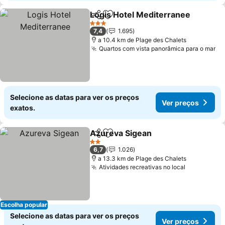
Logis Hotel Mediterranee
Partilhar
Adicionar aos favoritos
3 Estrelas
7,4
1.695
a 10.4 km de Plage des Chalets
Quartos com vista panorâmica para o mar
Selecione as datas para ver os preços
Ver preços
exatos.
Azureva Sigean
Partilhar
Adicionar aos favoritos
2 Estrelas
6,7
1.026
a 13.3 km de Plage des Chalets
Atividades recreativas no local
Escolha popular
Selecione as datas para ver os preços
Ver preços