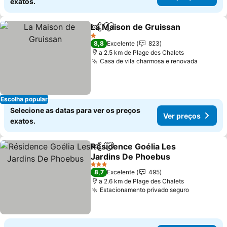
exatos.
La Maison de Gruissan
Partilhar
Adicionar aos favoritos
1 Estrelas
8,8
Excelente
823
a 2.5 km de Plage des Chalets
Casa de vila charmosa e renovada
Escolha popular
Selecione as datas para ver os preços
Ver preços
exatos.
Résidence Goélia Les
Partilhar
Adicionar aos favoritos
Jardins De Phoebus
3 Estrelas
8,7
Excelente
495
a 2.6 km de Plage des Chalets
Estacionamento privado seguro