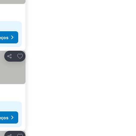
eços
Adicionar aos favoritos
Partilhar
eços
Adicionar aos favoritos