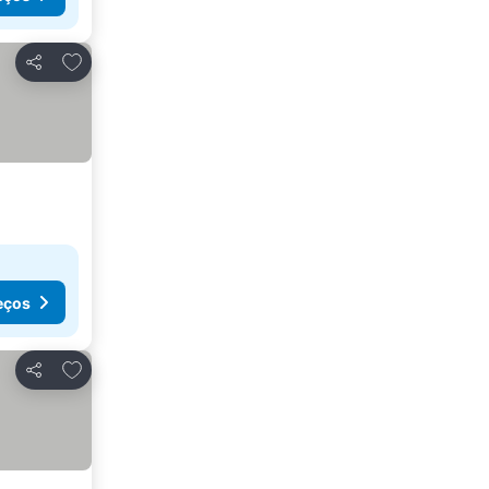
Adicionar aos favoritos
Partilhar
eços
Adicionar aos favoritos
Partilhar