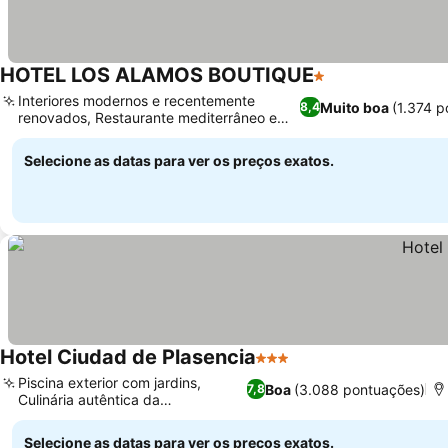
HOTEL LOS ALAMOS BOUTIQUE
1 Estrelas
Interiores modernos e recentemente
Muito boa
(1.374 p
8,4
renovados, Restaurante mediterrâneo e
espanhol no local
Selecione as datas para ver os preços exatos.
Hotel Ciudad de Plasencia
3 Estrelas
Piscina exterior com jardins,
Boa
(3.088 pontuações)
7,8
Culinária autêntica da
Extremadura
Selecione as datas para ver os preços exatos.