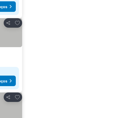
eços
Adicionar aos favoritos
Partilhar
eços
Adicionar aos favoritos
Partilhar