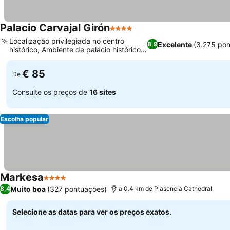
Palacio Carvajal Girón
4 Estrelas
Localização privilegiada no centro
Excelente
(3.275 po
8,9
histórico, Ambiente de palácio histórico
do século XVI
€ 85
De
Consulte os preços de
16 sites
Escolha popular
Markesa
4 Estrelas
Muito boa
(327 pontuações)
8,4
a 0.4 km de Plasencia Cathedral
Selecione as datas para ver os preços exatos.