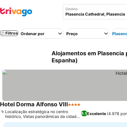
Destino
Filtros
Ordenar por
Preço
Plasenc
Alojamentos em Plasencia p
Espanha)
Hotel Dorma Alfonso VIII
4 Estrelas
Localização estratégica no centro
Excelente
(4.978 po
8,5
histórico, Vistas panorâmicas da cidade
e da catedral