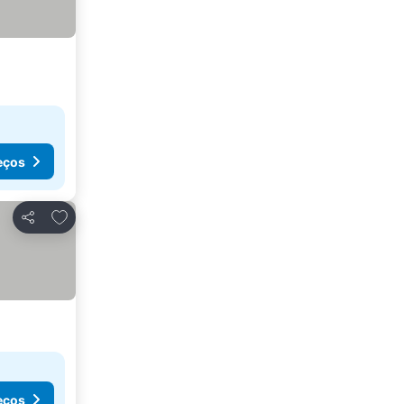
eços
Adicionar aos favoritos
Partilhar
eços