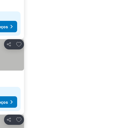
eços
Adicionar aos favoritos
Partilhar
eços
Adicionar aos favoritos
Partilhar