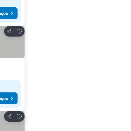
eços
Adicionar aos favoritos
Partilhar
eços
Adicionar aos favoritos
Partilhar