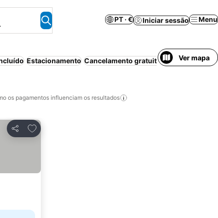
PT · €
Menu
Iniciar sessão
.
Ver mapa
ncluído
Estacionamento
Cancelamento gratuito
Aparthotel
Casa
o os pagamentos influenciam os resultados
Adicionar aos favoritos
Partilhar