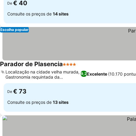
€ 40
De
Consulte os preços de
14 sites
Escolha popular
Parador de Plasencia
4 Estrelas
Localização na cidade velha murada,
Excelente
(10.170 pontu
9,2
Gastronomia requintada da
Estremadura
€ 73
De
Consulte os preços de
13 sites