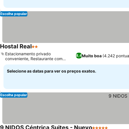
Escolha popular
Hostal Real
2 Estrelas
Estacionamento privado
Muito boa
(4.242 pontu
8,4
conveniente, Restaurante com
culinária local caseira
Selecione as datas para ver os preços exatos.
Escolha popular
9 NIDOS Céntrica Suites - Nuevo